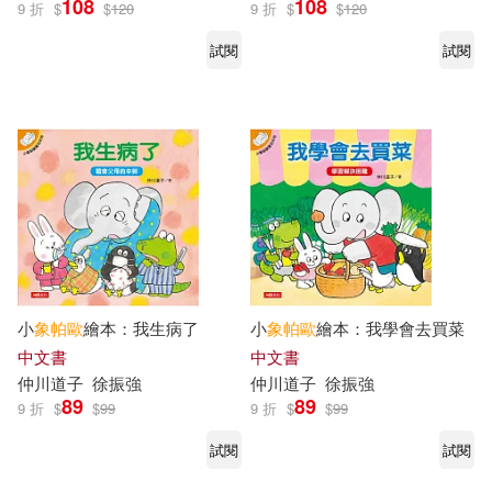
108
108
9 折
$
$
120
9 折
$
$
120
人類文化(15)
試閱
試閱
配送方式
(可複選)
可超商取貨(15)
可海外宅配(15)
可港澳店取(15)
小
象帕
歐
繪本：我生病了
小
象帕
歐
繪本：我學會去買菜
中文書
中文書
仲川道子
徐振強
仲川道子
徐振強
可新加坡店取(15)
89
89
9 折
$
$
99
9 折
$
$
99
試閱
試閱
可菲律賓店取(15)