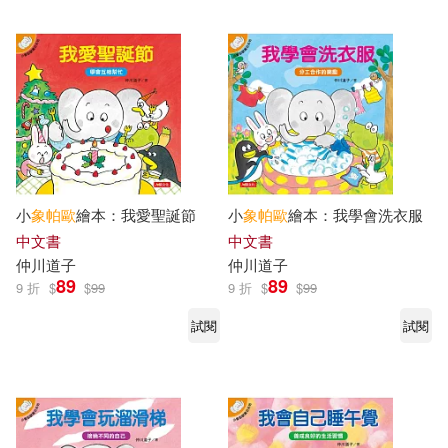
其他
(可複選)
價格
-
範圍
小
象帕
歐
繪本：我愛聖誕節
小
象帕
歐
繪本：我學會洗衣服
中文書
中文書
仲川道子
仲川道子
89
89
9 折
$
$
99
9 折
$
$
99
試閱
試閱