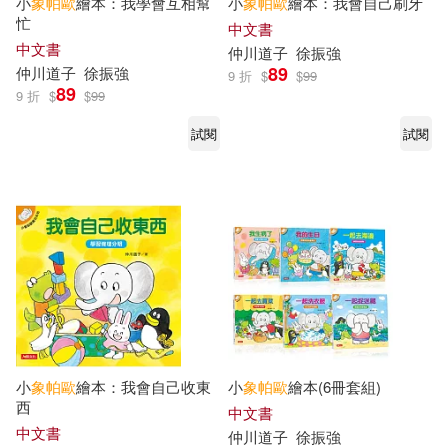
小
象帕
歐
繪本：我學會互相幫
小
象帕
歐
繪本：我會自己刷牙
忙
中文書
中文書
仲川道子
徐振強
89
仲川道子
徐振強
9 折
$
$
99
89
9 折
$
$
99
試閱
試閱
小
象帕
歐
繪本：我會自己收東
小
象帕
歐
繪本(6冊套組)
西
中文書
中文書
仲川道子
徐振強