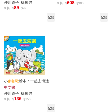
608
仲川道子
徐振強
9 折
$
$
900
89
9 折
$
$
99
試閱
試閱
小
象帕
歐
繪本：一起去海邊
中文書
仲川道子
徐振強
135
9 折
$
$
150
試閱