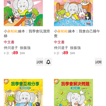
小
象帕
歐
繪本：我學會玩溜滑
小
象帕
歐
繪本：我會自己睡午
梯
覺
中文書
中文書
仲川道子
徐振強
仲川道子
徐振強
89
89
9 折
$
$
99
9 折
$
$
99
試閱
試閱