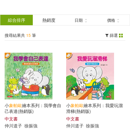
搜
尋
分類
綜合排序
熱銷度
日期
價格
(單選)
結
搜尋結果共
15
筆
篩選
圖書(15)
所有商品(15)
果
展開
篩
選
作者
(可複選)
仲川道子(15)
小
象帕
歐
繪本系列：我學會自
小
象帕
歐
繪本系列：我愛玩溜
己表達(熱銷版)
滑梯(熱銷版)
出版社
中文書
(可複選)
中文書
仲川道子
徐振強
仲川道子
徐振強