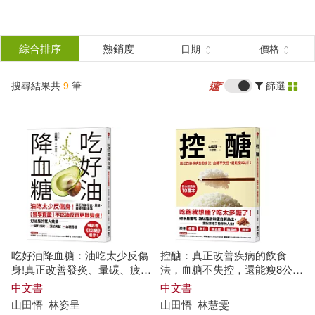
搜
尋
分類
綜合排序
熱銷度
日期
價格
(單選)
結
搜尋結果共
9
筆
篩選
圖書(6)
所有商品(9)
果
電子書(3)
篩
選
展開
作者
(可複選)
吃好油降血糖：油吃太少反傷
控醣：真正改善疾病的飲食
山田悟(7)
日高宣博(1)
身!真正改善發炎、暈碳、疲勞
法，血糖不失控，還能瘦8公
的飲食法〔暢銷書《控醣》續
斤!
中文書
中文書
作〕
山田
悟
林姿呈
山田
悟
林慧雯
（日）山田悟(1)