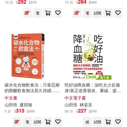
292
284
79 折
$
$
370
79 折
$
$
360
電
電
試閱
（日）日高宣博，山田悟(1)
出版社
(可複選)
聯經出版公司(4)
晨星(2)
中國三峽出版社(1)
碳水化合物飲食法：只靠忍耐
吃好油降血糖：油吃太少反傷
的限醣飲食無法長久持續……
身!真正改善發炎、暈碳、疲勞
中國民族攝影藝術出版社(1)
重要的不是「不吃」，而是
的飲食法〔暢銷書《控醣》續
中文書
中文電子書
「怎麼吃」!
作〕 (電子書)
山田
悟
盧宛瑜
山田
悟
林姿呈
315
227
康鑑文化(1)
9 折
$
$
350
88 折
$
$
370
電
試閱
紙
試閱