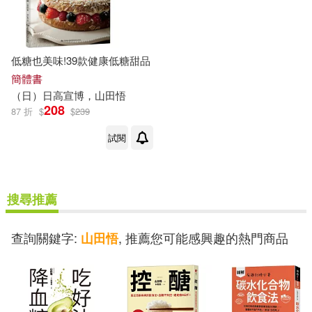
低糖也美味!39款健康低糖甜品
簡體書
（日）日高宣博，
山田
悟
208
87 折
$
$
239
試閱
搜尋推薦
查詢關鍵字:
, 推薦您可能感興趣的熱門商品
山田悟