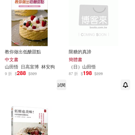
適合平板閱讀(1)
其他
(可複選)
教你做出低醣甜點
限糖的真諦
現在可購買商品(6)
中文書
簡體書
山田
悟
日高宣博
林安狗
（日）
山田
悟
288
198
9 折
$
$
320
87 折
$
$
228
作者/演唱/譯/編/繪(9)
試閱
價格
-
範圍