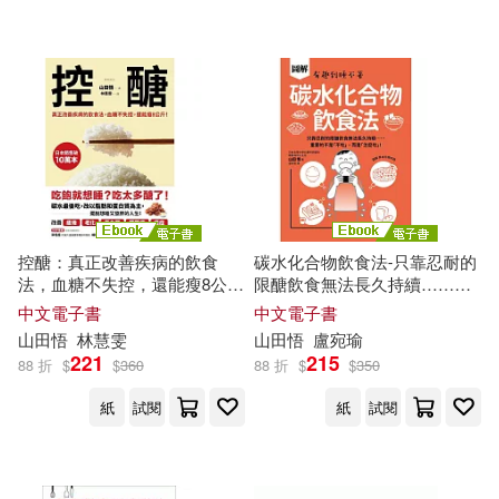
配送方式
(可複選)
可超商取貨(6)
可海外宅配(6)
可港澳店取(6)
可新加坡店取(6)
控醣：真正改善疾病的飲食
碳水化合物飲食法-只靠忍耐的
法，血糖不失控，還能瘦8公
限醣飲食無法長久持續……重
可菲律賓店取(6)
斤! (電子書)
要的不是「不吃」，而是「怎
中文電子書
中文電子書
麼吃」! (電子書)
山田
悟
林慧雯
山田
悟
盧宛瑜
221
215
88 折
$
$
360
88 折
$
$
350
電子書
(可複選)
紙
試閱
紙
試閱
適合手機平板閱讀(2)