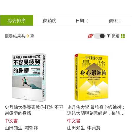
搜
尋
分類
綜合排序
熱銷度
日期
價格
(單選)
結
搜尋結果共
9
筆
篩選
圖書(7)
所有商品(9)
果
電子書(2)
篩
選
展開
作者
(可複選)
史丹佛大學專家教你打造 不容
史丹佛大學 最強身心鍛鍊術：
山田知生(4)
大場隆博(1)
易疲勞的身體
連結大腦與刻意練習，長時間
工作也能快速消除疲勞、不累
中文書
中文書
積壓力，強化成長心態，持續
山田
知
生
賴郁婷
山田
知
生
李貞慧
大江忍(1)
小久保尊(1)
最佳表現