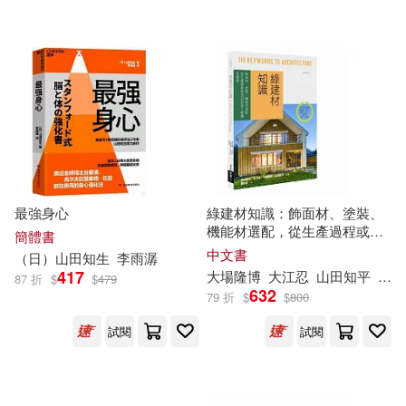
方舟文化(1)
易博士出版社(1)
湖南教育出版社(1)
配送方式
(可複選)
可超商取貨(7)
可海外宅配(6)
最強身心
綠建材知識：飾面材、塗裝、
機能材選配，從生產過程或成
簡體書
可港澳店取(6)
分到施工維護全圖解
中文書
（日）
山田
知
生
李雨潺
417
大場隆博
大江忍
山田
知
平
落合
87 折
$
$
479
632
79 折
$
$
800
可新加坡店取(6)
試閱
試閱
可菲律賓店取(6)