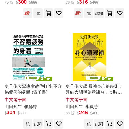
300
316
79 折
$
$
380
79 折
$
$
400
電
電
試閱
山田奈美(1)
山田知平(1)
落合伸光(1)
霧嶋珠生(1)
（日）山田知生(1)
出版社
(可複選)
史丹佛大學專家教你打造 不容
史丹佛大學 最強身心鍛鍊術：
易疲勞的身體 (電子書)
連結大腦與刻意練習，長時間
天下雜誌(2)
春天出版社(2)
工作也能快速消除疲勞、不累
中文電子書
中文電子書
積壓力，強化成長心態，持續
山田
知
生
賴郁婷
山田
知
生
李貞慧
最佳表現 (電子書)
304
246
台灣東販(1)
大田(1)
$
$
380
88 折
$
$
400
紙
試閱
紙
試閱