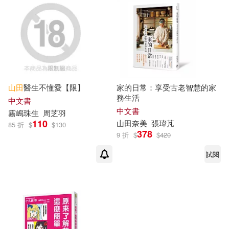
電子書
(可複選)
適合手機平板閱讀(1)
適合平板閱讀(1)
山田
醫生不懂愛【限】
家的日常：享受古老智慧的家
務生活
中文書
中文書
霧嶋珠
生
周芝羽
110
山田
奈美
張瑋芃
其他
85 折
$
$
130
(可複選)
378
9 折
$
$
420
試閱
現在可購買商品(6)
作者/演唱/譯/編/繪(5)
價格
-
範圍