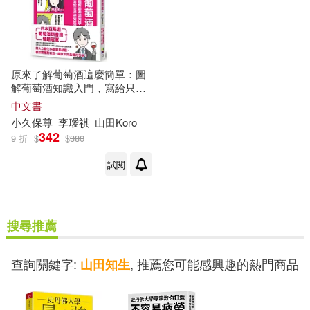
原來了解葡萄酒這麼簡單：圖
解葡萄酒知識入門，寫給只憑
感覺挑酒的你
中文書
小久保尊
李璦祺
山田
Koro
342
9 折
$
$
380
試閱
搜尋推薦
查詢關鍵字:
, 推薦您可能感興趣的熱門商品
山田知生