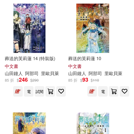
可新加坡店取(32)
可菲律賓店取(32)
電子書
(可複選)
葬送的芙莉蓮 14 (特裝版)
葬送的芙莉蓮 10
中文書
中文書
適合平板閱讀(14)
山
田鐘
人
阿部
司
里歐貝萊
山
田鐘
人
阿部
司
里歐貝萊
246
93
85 折
$
$
290
85 折
$
$
110
電
試閱
電
其他
(可複選)
現在可購買商品(32)