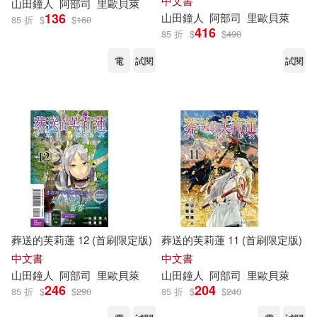
中文書
山
田鐘
人
阿部
司
里歐貝萊
136
山
田鐘
人
阿部
司
里歐貝萊
85 折
$
$
160
416
85 折
$
$
490
電
試閱
試閱
葬送的芙莉蓮 12 (首刷限定版)
葬送的芙莉蓮 11 (首刷限定版)
中文書
中文書
山
田鐘
人
阿部
司
里歐貝萊
山
田鐘
人
阿部
司
里歐貝萊
246
204
85 折
$
$
290
85 折
$
$
240