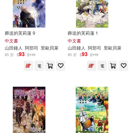
價格
-
範圍
葬送的芙莉蓮 9
葬送的芙莉蓮 1
中文書
中文書
山
田鐘
人
阿部
司
里歐貝萊
山
田鐘
人
阿部
司
里歐貝萊
93
93
85 折
$
$
110
85 折
$
$
110
電
電