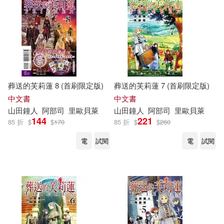
葬送的芙莉蓮 8 (首刷限定版)
葬送的芙莉蓮 7 (首刷限定版)
中文書
中文書
山
田鐘
人
阿部
司
里歐貝萊
山
田鐘
人
阿部
司
里歐貝萊
144
221
85 折
$
$
170
85 折
$
$
260
電
試閱
電
試閱