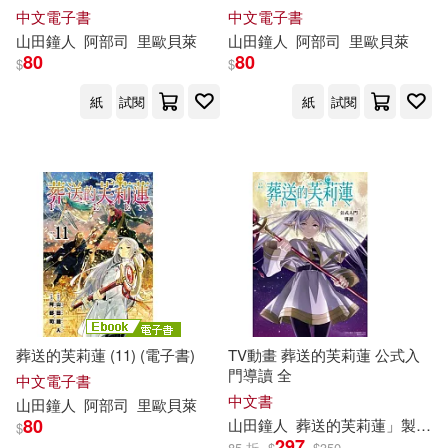
中文電子書
中文電子書
山
田鐘
人
阿部
司
里歐貝萊
山
田鐘
人
阿部
司
里歐貝萊
80
80
$
$
紙
試閱
紙
試閱
葬送的芙莉蓮 (11) (電子書)
TV動畫 葬送的芙莉蓮 公式入
門導讀 全
中文電子書
中文書
山
田鐘
人
阿部
司
里歐貝萊
80
山
田鐘
人
葬送的芙莉蓮」製作委員會
$
297
85 折
$
$
350