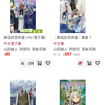
葬送的芙莉蓮 (14) (電子書)
〔葬送的芙莉蓮〕畫集 1
中文電子書
中文書
山
田鐘
人
阿部
司
里歐貝萊
山
田鐘
人
阿部
司
里歐貝萊
80
357
$
85 折
$
$
420
紙
試閱