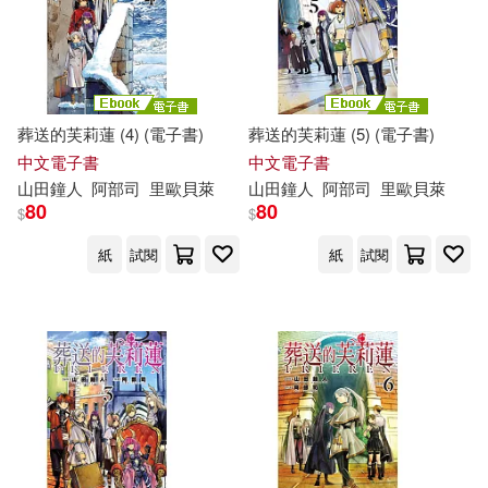
葬送的芙莉蓮 (4) (電子書)
葬送的芙莉蓮 (5) (電子書)
中文電子書
中文電子書
山
田鐘
人
阿部
司
里歐貝萊
山
田鐘
人
阿部
司
里歐貝萊
80
80
$
$
紙
試閱
紙
試閱