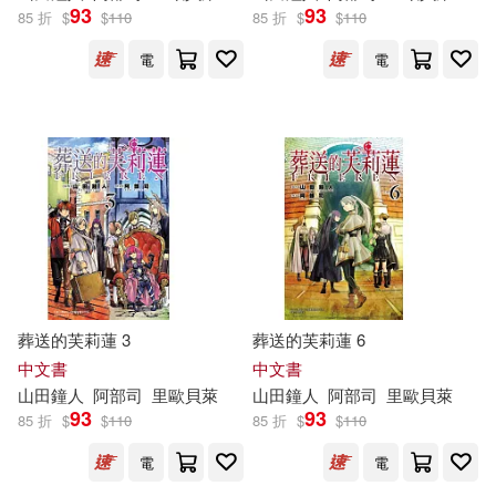
93
93
85 折
$
$
110
85 折
$
$
110
電
電
葬送的芙莉蓮 3
葬送的芙莉蓮 6
中文書
中文書
山
田鐘
人
阿部
司
里歐貝萊
山
田鐘
人
阿部
司
里歐貝萊
93
93
85 折
$
$
110
85 折
$
$
110
電
電