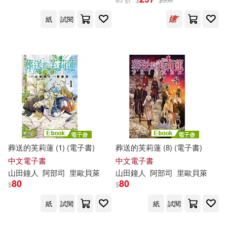
紙
試閱
葬送的芙莉蓮 (1) (電子書)
葬送的芙莉蓮 (8) (電子書)
中文電子書
中文電子書
山
田鐘
人
阿部
司
里歐貝萊
山
田鐘
人
阿部
司
里歐貝萊
80
80
$
$
紙
試閱
紙
試閱