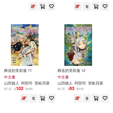
電
出版社
(可複選)
東立(46)
配送方式
(可複選)
葬送的芙莉蓮 11
葬送的芙莉蓮 12
可超商取貨(32)
中文書
中文書
山
田鐘
人
阿部
司
里歐貝萊
山
田鐘
人
阿部
司
里歐貝萊
102
93
85 折
$
$
120
85 折
$
$
110
可海外宅配(32)
電
電
可港澳店取(32)