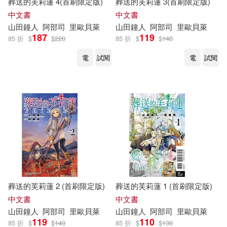
葬送的芙莉蓮 4(首刷限定版)
葬送的芙莉蓮 3(首刷限定版)
中文書
中文書
山
田鐘
人
阿部
司
里歐貝萊
山
田鐘
人
阿部
司
里歐貝萊
187
119
85 折
$
$
220
85 折
$
$
140
電
試閱
電
試閱
葬送的芙莉蓮 2 (首刷限定版)
葬送的芙莉蓮 1 (首刷限定版)
中文書
中文書
山
田鐘
人
阿部
司
里歐貝萊
山
田鐘
人
阿部
司
里歐貝萊
119
110
85 折
$
$
140
85 折
$
$
130