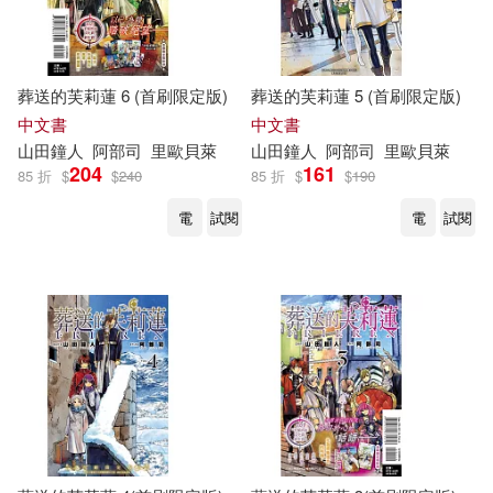
葬送的芙莉蓮 6 (首刷限定版)
葬送的芙莉蓮 5 (首刷限定版)
中文書
中文書
山
田鐘
人
阿部
司
里歐貝萊
山
田鐘
人
阿部
司
里歐貝萊
204
161
85 折
$
$
240
85 折
$
$
190
電
試閱
電
試閱