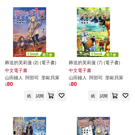
葬送的芙莉蓮 (2) (電子書)
葬送的芙莉蓮 (7) (電子書)
中文電子書
中文電子書
山
田鐘
人
阿部
司
里歐貝萊
山
田鐘
人
阿部
司
里歐貝萊
80
80
$
$
紙
試閱
紙
試閱