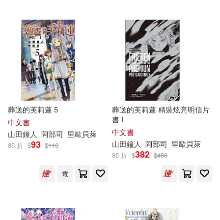
葬送的芙莉蓮 5
葬送的芙莉蓮 精裝炫亮明信片
書 I
中文書
中文書
山
田鐘
人
阿部
司
里歐貝萊
93
山
田鐘
人
阿部
司
里歐貝萊
85 折
$
$
110
382
85 折
$
$
450
電