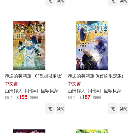
電
試閱
電
試閱
葬送的芙莉蓮 10(首刷限定版)
葬送的芙莉蓮 9(首刷限定版)
中文書
中文書
山
田鐘
人
阿部
司
里歐貝萊
山
田鐘
人
阿部
司
里歐貝萊
195
187
85 折
$
$
230
85 折
$
$
220
電
試閱
電
試閱