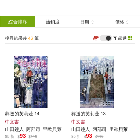
搜
尋
分類
綜合排序
熱銷度
日期
價格
(單選)
結
搜尋結果共
46
筆
篩選
圖書(32)
所有商品(46)
果
電子書(14)
篩
選
展開
作者
(可複選)
葬送的芙莉蓮 14
葬送的芙莉蓮 13
山田鐘人(46)
阿部司(46)
中文書
中文書
山
田鐘
人
阿部
司
里歐貝萊
山
田鐘
人
阿部
司
里歐貝萊
93
93
85 折
$
$
110
85 折
$
$
110
葬送的芙莉蓮」製作委員會(1)