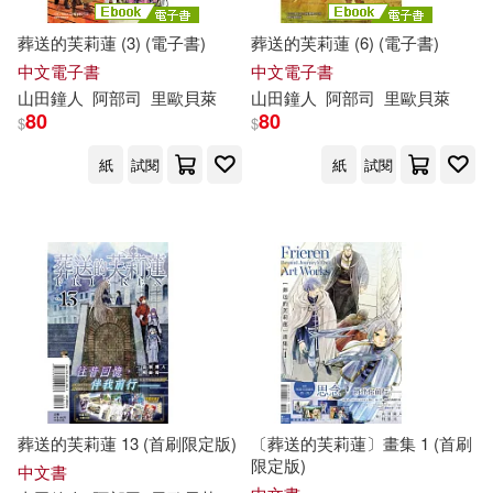
葬送的芙莉蓮 (3) (電子書)
葬送的芙莉蓮 (6) (電子書)
中文電子書
中文電子書
山
田鐘
人
阿部
司
里歐貝萊
山
田鐘
人
阿部
司
里歐貝萊
80
80
$
$
紙
試閱
紙
試閱
葬送的芙莉蓮 13 (首刷限定版)
〔葬送的芙莉蓮〕畫集 1 (首刷
限定版)
中文書