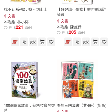
找不到系列2：找不到山上
【好好讀小學堂】雞同鴨講辯
論會
中文書
中文書
岑
澎
維
林小杯
221
岑
澎
維
陳虹伃
79 折
$
$
280
205
79 折
$
$
260
電
試閱
電
試閱
100個傳家故事：蘇格拉底的智
奇想三國套書【共4冊】(新版)
慧
中文書