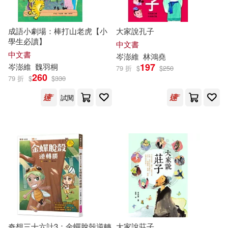
成語小劇場：棒打山老虎【小
大家說孔子
學生必讀】
中文書
中文書
岑
澎
維
林鴻堯
197
岑
澎
維
魏羽桐
79 折
$
$
250
260
79 折
$
$
330
試閱
奇想三十六計3：金蟬脫殼逆轉
大家說莊子