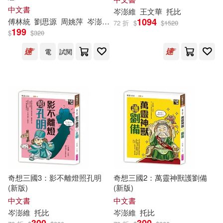
中文書
岑
澎
維
王文華
托比
1094
傅林統
劉思源
周姚萍
岑
澎
維
徐國能
施養慧
林玫伶
洪淑苓
72 折
$
$
1520
199
$
$
320
電
試閱
奇想三國3：影不離燈照孔明
奇想三國2：萬靈神獸護劉備
(新版)
(新版)
中文書
中文書
岑
澎
維
托比
岑
澎
維
托比