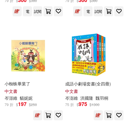
300
300
79 折
$
$
380
79 折
$
$
380
電
試閱
電
試閱
小蜘蛛畢業了
成語小劇場套書(全四冊)
中文書
中文書
岑
澎
維
貓妮妮
岑
澎
維
洪國隆
魏羽桐
197
975
79 折
$
$
250
75 折
$
$
1300