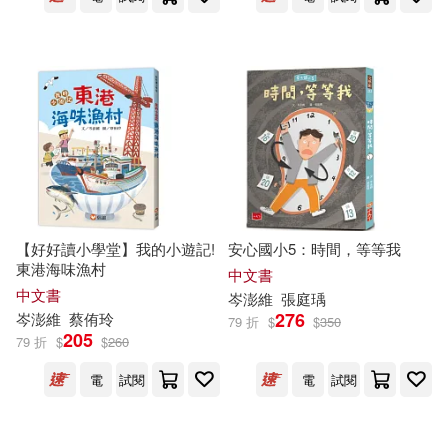
【好好讀小學堂】我的小遊記!
安心國小5：時間，等等我
東港海味漁村
中文書
中文書
岑
澎
維
張庭瑀
276
岑
澎
維
蔡侑玲
79 折
$
$
350
205
79 折
$
$
260
電
試閱
電
試閱