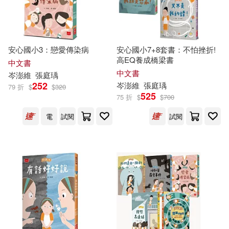
劉湘湄(1)
劉玉玲(1)
劉美瑤(1)
吳俊龍(1)
安心國小3：戀愛傳染病
安心國小7+8套書：不怕挫折!
高EQ養成橋梁書
中文書
中文書
岑
澎
維
張庭瑀
吳孟芸(1)
唐香燕(1)
252
岑
澎
維
張庭瑀
79 折
$
$
320
525
75 折
$
$
700
嚴淑女(1)
夏婉雲(1)
電
試閱
試閱
子 魚(1)
岑澎維，張庭瑀(1)
張淑慧(1)
張瓊文(1)
張英珉(1)
李知融(1)