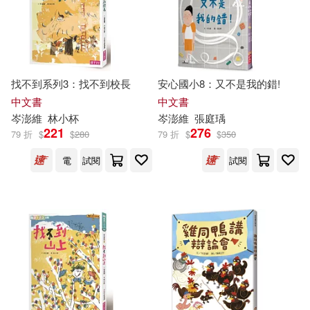
找不到系列3：找不到校長
安心國小8：又不是我的錯!
中文書
中文書
岑
澎
維
林小杯
岑
澎
維
張庭瑀
221
276
79 折
$
$
280
79 折
$
$
350
電
試閱
試閱