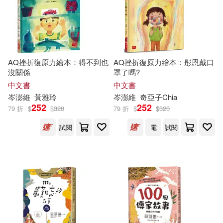
AQ挫折復原力繪本：得不到也
AQ挫折復原力繪本：彤恩戴口
沒關係
罩了嗎?
中文書
中文書
岑
澎
維
黃雅玲
岑
澎
維
奇亞子Chia
252
252
79 折
$
$
320
79 折
$
$
320
試閱
電
試閱