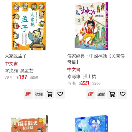
大家說孟子
傳家經典：中國神話【民間傳
奇篇】
中文書
中文書
岑
澎
維
吳孟芸
197
岑
澎
維
張上祐
79 折
$
$
250
221
79 折
$
$
280
試閱
試閱