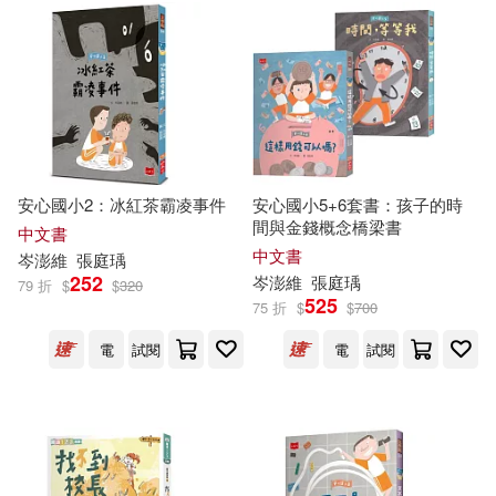
安心國小2：冰紅茶霸凌事件
安心國小5+6套書：孩子的時
間與金錢概念橋梁書
中文書
中文書
岑
澎
維
張庭瑀
252
岑
澎
維
張庭瑀
79 折
$
$
320
525
75 折
$
$
700
電
試閱
電
試閱