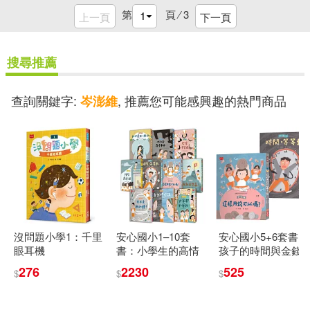
第
頁 ⁄
3
上一頁
下一頁
搜尋推薦
查詢關鍵字:
, 推薦您可能感興趣的熱門商品
岑澎維
沒問題小學1：千里
安心國小1–10套
安心國小5+6套書：
眼耳機
書：小學生的高情
孩子的時間與金錢
商人際關係與SEL
概念橋梁書
276
2230
525
$
$
$
社會情緒學習故事
集(共10冊)