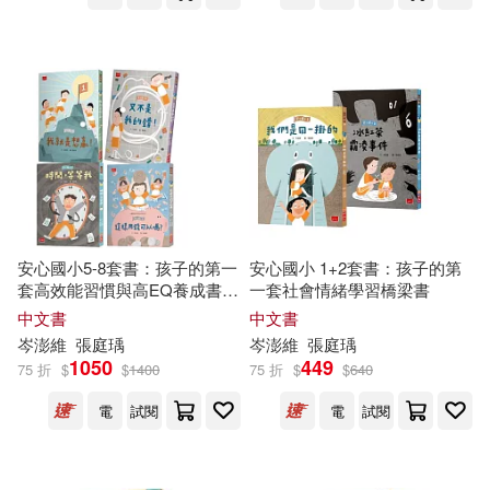
王家珍(4)
石麗蓉(4)
適合平板閱讀(25)
童嘉(4)
蔡淑媖(4)
其他
(可複選)
鄭宗弦(4)
阿德蝸(4)
現在可購買商品(99)
陳啓淦(4)
作者/演唱/譯/編/繪(140)
安心國小5-8套書：孩子的第一
安心國小 1+2套書：孩子的第
[中國台灣]岑澎維(3)
套高效能習慣與高EQ養成書
一套社會情緒學習橋梁書
(全4冊)
中文書
中文書
價格
-
範圍
岑
澎
維
張庭瑀
岑
澎
維
張庭瑀
曹俊彥(3)
湯芝萱(3)
1050
449
75 折
$
$
1400
75 折
$
$
640
電
試閱
電
試閱
蔡宜容(3)
陳郁如(3)
陶樂蒂(3)
黃郁欽(3)