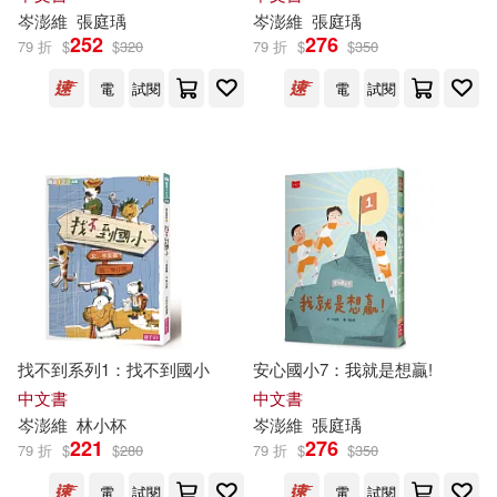
岑
澎
維
張庭瑀
岑
澎
維
張庭瑀
252
276
79 折
$
$
320
79 折
$
$
350
詹雯婷(1)
辛棄疾(1)
電
試閱
電
試閱
郭至和(1)
鄒敦伶(1)
陳啟淦(1)
陳沛慈(1)
馬致遠(1)
黃欣悅等(1)
找不到系列1：找不到國小
安心國小7：我就是想贏!
中文書
中文書
岑
澎
維
林小杯
岑
澎
維
張庭瑀
221
276
79 折
$
$
280
79 折
$
$
350
電
試閱
電
試閱