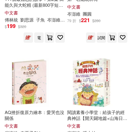
能久與大蛇精 (最新800字短篇
中文書
故事) 四十位臺灣兒童文學作家
中文書
岑
澎
維
團圓
跨世代故事採集 聯手鉅獻
221
傅林統
劉思源
子魚
岑
澎
維
廖炳焜
施養慧
曹俊彥
林世仁
林
79 折
$
$
280
199
$
$
320
電
試閱
AQ挫折復原力繪本：愛哭也沒
閱讀素養小學堂：給孩子的經
關係
典神話【開天闢地篇+山海日月
篇+民間傳奇篇，共三冊】
中文書
中文書