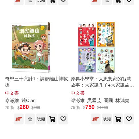
奇想三十六計1：調虎離山神救
原典小學堂：大思想家的智慧
援
故事：大家說孔子+大家說孟子
+大家讀老子+大家說莊子
中文書
中文書
岑
澎
維
茜Cian
岑
澎
維
吳孟芸
團圓
林鴻堯
260
750
79 折
$
$
330
75 折
$
$
1000
電
試閱
試閱