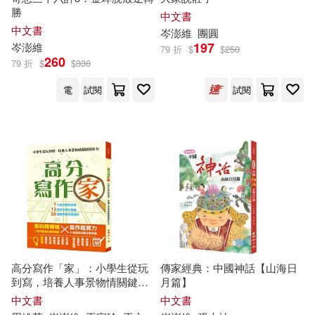
勝
中文書
中文書
岑
澎
維
團圓
197
岑
澎
維
79 折
$
$
250
260
79 折
$
$
330
電
試閱
試閱
高分寫作「家」：小學生從玩
傳家經典：中國神話【山海日
到寫，培養人事景物情關鍵寫
月篇】
作力
中文書
中文書