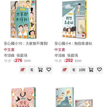
哲也(2)
團圓(2)
康逸藍(2)
張瑜珊(2)
李依親(2)
林哲璋(2)
安心國小10：大家都不懂我!
安心國小4：抱怨靠邊站
中文書
中文書
岑
澎
維
張庭瑀
岑
澎
維
張庭瑀
楊俐容(2)
王春子(2)
276
252
79 折
$
$
350
79 折
$
$
320
電
電
試閱
陳正治(2)
黃宜珊(2)
黃海(2)
亞喬(1)
亞平(1)
劉伯樂(1)