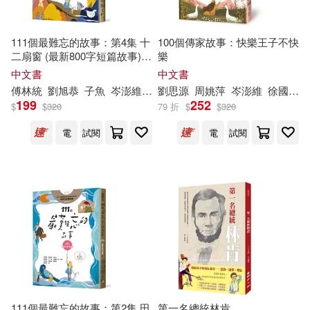
111個最難忘的故事：第4集 十
100個傳家故事：快樂王子不快
二扇窗 (最新800字短篇故事)
樂
四十位臺灣兒童文學作家 跨世
中文書
中文書
代故事採集 聯手鉅獻
傅林統
劉旭恭
子魚
岑
澎
維
廖炳焜
劉思源
曹俊彥
周姚萍
李光福
岑
澎
維
林世仁
徐國能
林
199
252
$
$
320
79 折
$
$
320
電
試閱
電
試閱
111個最難忘的故事：第2集 田
第一名總統林肯