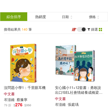
搜
尋
分類
綜合排序
熱銷度
日期
價格
(單選)
結
搜尋結果共
140
筆
篩選
圖書(108)
所有商品(140)
果
電子書(30)
有聲書(2)
篩
選
展開
作者
(可複選)
沒問題小學1：千里眼耳機
安心國小11+12套書：勇敢說
岑澎維(134)
王文華(14)
出口!SEL社會情緒養成橋梁書
中文書
【博客來獨家】
中文書
岑
澎
維
蔡豫寧
276
岑
澎
維
張庭瑀
79 折
$
$
350
林玫伶(12)
陳木城(11)