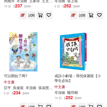
周姚萍
岑
澎
維
王家珍
王文華
郭至和
岑
澎
維
鄒敦怜
張上祐
黃文輝
黃欣悅等
237
252
79 折
$
$
300
9 折
$
$
280
試閱
試閱
可以開始了嗎?
成語小劇場：尋找保麗龍【小
學生必知】
中文書
中文書
亞平
吳俊龍
岑
澎
維
張淑慧
張英珉
李知融
林世仁
王文美
王
234
岑
澎
維
魏羽桐
9 折
$
$
260
252
79 折
$
$
320
試閱
試閱