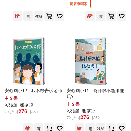
博客來獨家
可超商取貨(107)
黃秋芳(6)
廖炳焜(5)
海豚出版社(4)
青島出版社(4)
電
試閱
電
可海外宅配(108)
徐國能(5)
林世仁(5)
信誼基金出版社(3)
可港澳店取(83)
林武憲(5)
許書寧(5)
中國科學技術出版社(2)
可新加坡店取(105)
謝鴻文(5)
鄭丞鈞(5)
信誼基金(2)
未來出版(2)
可菲律賓店取(105)
陳景聰(5)
黃基博(5)
屏東縣政府文化局(1)
愛智(1)
安心國小12：我不敢告訴老師
安心國小11：為什麼不能跟他
玩?
中文書
劉旭恭(4)
子魚(4)
電子書
(可複選)
中文書
岑
澎
維
張庭瑀
276
岑
澎
維
張庭瑀
79 折
$
$
350
276
李光福(4)
桂文亞(4)
79 折
$
$
350
適合手機平板閱讀(5)
電
電
試閱