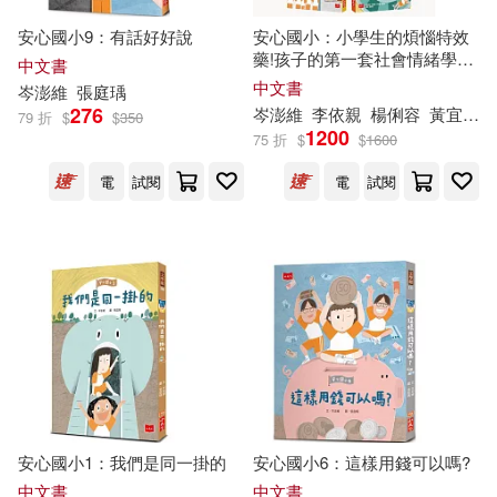
林秀穗(1)
林羽豔(1)
安心國小9：有話好好說
安心國小：小學生的煩惱特效
藥!孩子的第一套社會情緒學習
中文書
林鴻堯(1)
洪國隆(1)
套書 (共5冊)
中文書
岑
澎
維
張庭瑀
276
岑
澎
維
李依親
楊俐容
黃宜珊
79 折
$
$
350
1200
75 折
$
$
1600
王文美(1)
電
試閱
電
試閱
王文華、李儒林、王蔚、岑澎維、
王夏珍、黃少芬(1)
王蕙瑄(1)
童 嘉(1)
蔡淑仁(1)
蔡淑仁、李知融、岑澎維、沈習
武、高嶺、劉詩萍(1)
安心國小1：我們是同一掛的
安心國小6：這樣用錢可以嗎?
蔡淑瑛(1)
詹凱婷(1)
中文書
中文書