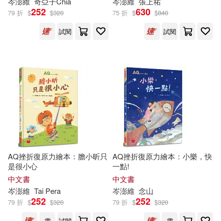
岑
澎
維
奇亞子Chia
岑
澎
維
張上祐
252
630
79 折
$
$
320
75 折
$
$
840
試閱
試閱
AQ挫折復原力繪本：膽小昕只
AQ挫折復原力繪本：小樂，快
是很小心
一點!
中文書
中文書
岑
澎
維
Tai Pera
岑
澎
維
念山
252
252
79 折
$
$
320
79 折
$
$
320
電
試閱
電