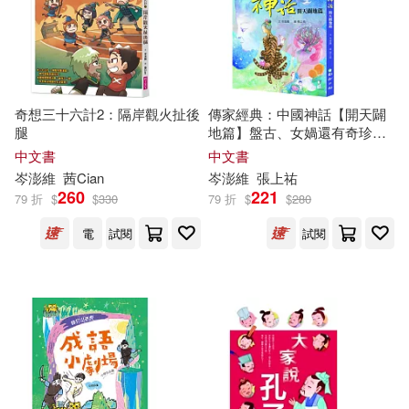
奇想三十六計2：隔岸觀火扯後
傳家經典：中國神話【開天闢
腿
地篇】盤古、女媧還有奇珍異
獸
中文書
中文書
岑
澎
維
茜Cian
岑
澎
維
張上祐
260
221
79 折
$
$
330
79 折
$
$
280
電
試閱
試閱