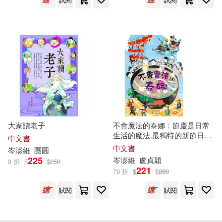
大家讀老子
不會魔法的泰娜：節慶是日常
生活的魔法.最獨特的新節日故
中文書
事
中文書
岑
澎
維
團圓
225
岑
澎
維
盧貞穎
9 折
$
$
250
221
79 折
$
$
280
試閱
試閱