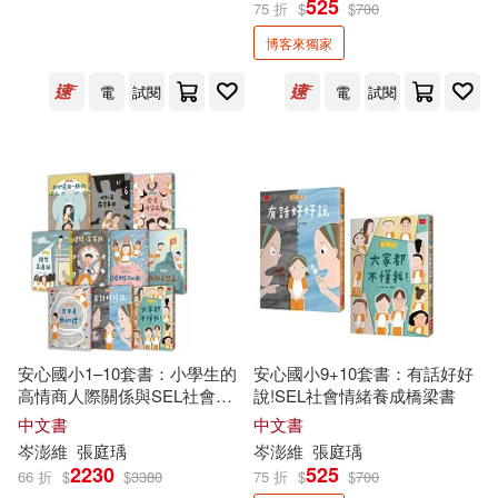
525
75 折
$
$
700
博客來獨家
周姚萍(9)
施養慧(9)
展開
電
試閱
電
試閱
洪淑苓(9)
王洛夫(9)
出版社
(可複選)
管家琪(9)
陳素宜(9)
小天下(46)
親子天下(27)
劉思源(8)
許榮哲(8)
財團法人國語日報社(20)
鄒敦怜(8)
黃文輝(8)
字畝文化(12)
展開
安心國小1–10套書：小學生的
安心國小9+10套書：有話好好
高情商人際關係與SEL社會情
說!SEL社會情緒養成橋梁書
傅林統(7)
羅吉希(7)
緒學習故事集(共10冊)
網路與書出版(7)
小熊出版(5)
中文書
中文書
配送方式
(可複選)
岑
澎
維
張庭瑀
岑
澎
維
張庭瑀
陳昇群(7)
王宇清(6)
2230
525
66 折
$
$
3380
75 折
$
$
700
中國少年兒童出版社(4)