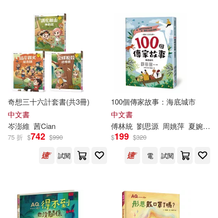
奇想三十六計套書(共3冊)
100個傳家故事：海底城市
中文書
中文書
岑
澎
維
茜Cian
傅林統
劉思源
周姚萍
夏婉雲
742
199
75 折
$
$
990
$
$
320
試閱
電
試閱