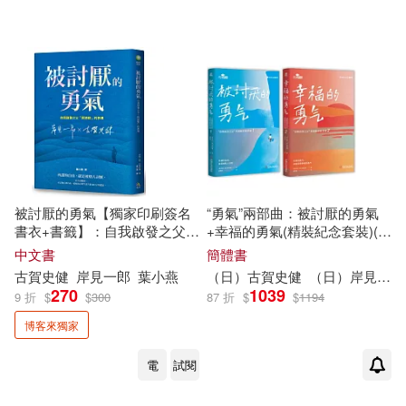
被討厭的勇氣【獨家印刷簽名
“勇氣”兩部曲：被討厭的勇氣
書衣+書籤】：自我啟發之父
+幸福的勇氣(精裝紀念套裝)(全
「阿德勒」的教導(全臺熱銷
二冊)
中文書
簡體書
100萬冊，附「勇氣人生現在開
古賀
史
健
岸
見
一郎
葉小燕
（日）
古賀
史
健
（日）
岸
見
一郎
始」書籤組)
270
1039
9 折
$
$
300
87 折
$
$
1194
博客來獨家
電
試閱