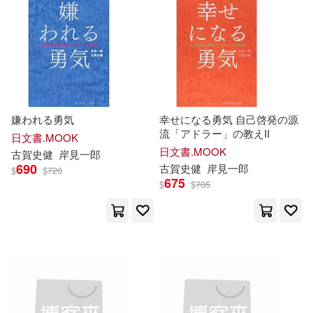
可菲律賓店取(18)
電子書
(可複選)
適合手機平板閱讀(2)
嫌われる勇気
幸せになる勇気 自己啓発の源
流「アドラー」の教えII
日文書.MOOK
日文書.MOOK
古賀
史
健
岸
見
一郎
690
古賀
史
健
岸
見
一郎
其他
$
$
720
(可複選)
675
$
$
705
現在可購買商品(8)
作者/演唱/譯/編/繪(12)
價格
-
範圍