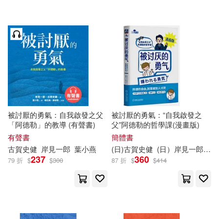
機械工業出版社(12)
究竟(7)
ダイヤモンド社(2)
配送方式
(可複選)
可超商取貨(18)
被討厭的勇氣：自我啟發之父
被討厭的勇氣：“自我啟發之
「阿德勒」的教導 (有聲書)
父”阿德勒的哲學課(漫畫版)
可海外宅配(18)
有聲書
簡體書
古賀
史
健
岸
見
一郎
葉小燕
(日)
古賀
史
健
(日）
岸
見
一郎
渠
237
360
79 折
$
$
300
87 折
$
$
414
可港澳店取(18)
可新加坡店取(18)