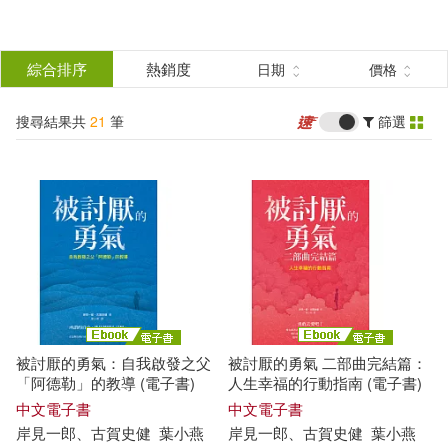
搜
尋
分類
綜合排序
熱銷度
日期
價格
(單選)
結
搜尋結果共
21
筆
篩選
圖書(16)
所有商品(21)
果
雜誌(2)
電子書(2)
篩
選
有聲書(1)
展開
作者
(可複選)
被討厭的勇氣：自我啟發之父
被討厭的勇氣 二部曲完結篇：
（日）岸見一郎，古賀史健(10)
「阿德勒」的教導 (電子書)
人生幸福的行動指南 (電子書)
中文電子書
中文電子書
岸
見
一郎
、
古賀
史
健
葉小燕
岸
見
一郎
、
古賀
史
健
葉小燕
古賀史健(7)
岸見一郎(7)