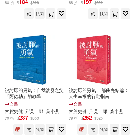
184
197
88 折
$
$
300
88 折
$
$
320
紙
試閱
紙
試閱
岸見一郎、古賀史健(2)
(日)古賀史健(1)
(日）岸見一郎(1)
（日）古賀史健(1)
（日）岸見一郎(1)
被討厭的勇氣：自我啟發之父
被討厭的勇氣 二部曲完結篇：
「阿德勒」的教導
人生幸福的行動指南
中文書
中文書
古賀
史
健
岸
見
一郎
葉小燕
古賀
史
健
岸
見
一郎
葉小燕
出版社
(可複選)
237
252
79 折
$
$
300
79 折
$
$
320
電
試閱
電
試閱