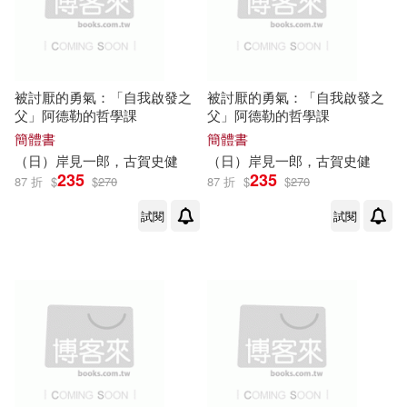
被討厭的勇氣：「自我啟發之
被討厭的勇氣：「自我啟發之
父」阿德勒的哲學課
父」阿德勒的哲學課
簡體書
簡體書
（日）
岸
見
一郎
，
古賀
史
健
（日）
岸
見
一郎
，
古賀
史
健
235
235
87 折
$
$
270
87 折
$
$
270
試閱
試閱