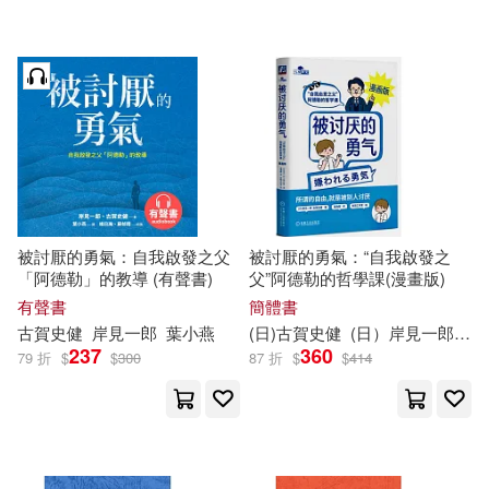
機械工業出版社(12)
究竟(7)
ダイヤモンド社(2)
配送方式
(可複選)
可超商取貨(18)
被討厭的勇氣：自我啟發之父
被討厭的勇氣：“自我啟發之
「阿德勒」的教導 (有聲書)
父”阿德勒的哲學課(漫畫版)
可海外宅配(18)
有聲書
簡體書
古賀
史
健
岸
見
一郎
葉小燕
(日)
古賀
史
健
(日）
岸
見
一郎
渠
237
360
79 折
$
$
300
87 折
$
$
414
可港澳店取(18)
可新加坡店取(18)