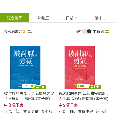
搜
尋
分類
綜合排序
熱銷度
日期
價格
(單選)
結
搜尋結果共
21
筆
篩選
圖書(16)
所有商品(21)
果
雜誌(2)
電子書(2)
篩
選
有聲書(1)
展開
作者
(可複選)
被討厭的勇氣：自我啟發之父
被討厭的勇氣 二部曲完結篇：
（日）岸見一郎，古賀史健(10)
「阿德勒」的教導 (電子書)
人生幸福的行動指南 (電子書)
中文電子書
中文電子書
岸
見
一郎
、
古賀
史
健
葉小燕
岸
見
一郎
、
古賀
史
健
葉小燕
古賀史健(7)
岸見一郎(7)