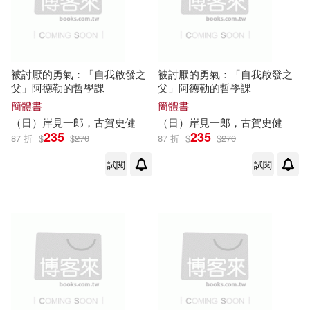
被討厭的勇氣：「自我啟發之
被討厭的勇氣：「自我啟發之
父」阿德勒的哲學課
父」阿德勒的哲學課
簡體書
簡體書
（日）
岸
見
一郎
，
古賀
史
健
（日）
岸
見
一郎
，
古賀
史
健
235
235
87 折
$
$
270
87 折
$
$
270
試閱
試閱