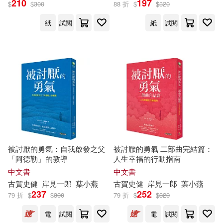
210
197
$
$
300
88 折
$
$
320
紙
試閱
紙
試閱
岸見一郎、古賀史健(2)
(日)古賀史健(1)
(日）岸見一郎(1)
（日）古賀史健(1)
（日）岸見一郎(1)
被討厭的勇氣：自我啟發之父
被討厭的勇氣 二部曲完結篇：
「阿德勒」的教導
人生幸福的行動指南
中文書
中文書
古賀
史
健
岸
見
一郎
葉小燕
古賀
史
健
岸
見
一郎
葉小燕
出版社
(可複選)
237
252
79 折
$
$
300
79 折
$
$
320
電
試閱
電
試閱