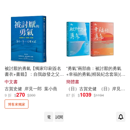
被討厭的勇氣【獨家印刷簽名
“勇氣”兩部曲：被討厭的勇氣
書衣+書籤】：自我啟發之父
+幸福的勇氣(精裝紀念套裝)(全
「阿德勒」的教導(全臺熱銷
二冊)
中文書
簡體書
100萬冊，附「勇氣人生現在開
古賀
史
健
岸
見
一郎
葉小燕
（日）
古賀
史
健
（日）
岸
見
一郎
始」書籤組)
270
1039
9 折
$
$
300
87 折
$
$
1194
博客來獨家
電
試閱