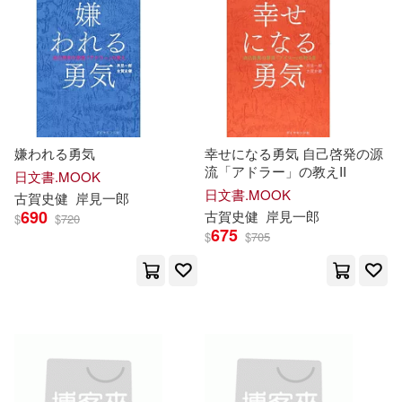
可菲律賓店取(18)
電子書
(可複選)
適合手機平板閱讀(2)
嫌われる勇気
幸せになる勇気 自己啓発の源
流「アドラー」の教えII
日文書.MOOK
日文書.MOOK
古賀
史
健
岸
見
一郎
690
古賀
史
健
岸
見
一郎
其他
$
$
720
(可複選)
675
$
$
705
現在可購買商品(8)
作者/演唱/譯/編/繪(12)
價格
-
範圍