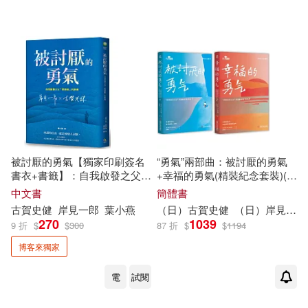
被討厭的勇氣【獨家印刷簽名
“勇氣”兩部曲：被討厭的勇氣
書衣+書籤】：自我啟發之父
+幸福的勇氣(精裝紀念套裝)(全
「阿德勒」的教導(全臺熱銷
二冊)
中文書
簡體書
100萬冊，附「勇氣人生現在開
古賀
史
健
岸
見
一郎
葉小燕
（日）
古賀
史
健
（日）
岸
見
一郎
始」書籤組)
270
1039
9 折
$
$
300
87 折
$
$
1194
博客來獨家
電
試閱