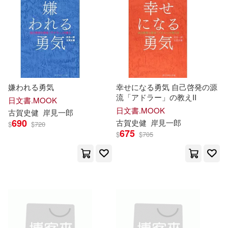
可菲律賓店取(18)
電子書
(可複選)
適合手機平板閱讀(2)
嫌われる勇気
幸せになる勇気 自己啓発の源
流「アドラー」の教えII
日文書.MOOK
日文書.MOOK
古賀
史
健
岸
見
一郎
690
古賀
史
健
岸
見
一郎
其他
$
$
720
(可複選)
675
$
$
705
現在可購買商品(8)
作者/演唱/譯/編/繪(12)
價格
-
範圍