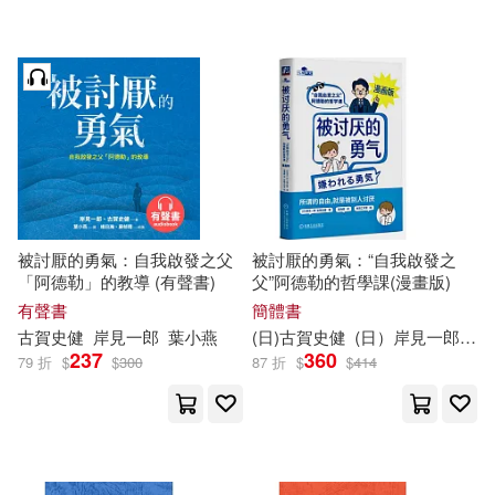
機械工業出版社(12)
究竟(7)
ダイヤモンド社(2)
配送方式
(可複選)
可超商取貨(18)
被討厭的勇氣：自我啟發之父
被討厭的勇氣：“自我啟發之
「阿德勒」的教導 (有聲書)
父”阿德勒的哲學課(漫畫版)
可海外宅配(18)
有聲書
簡體書
古賀
史
健
岸
見
一郎
葉小燕
(日)
古賀
史
健
(日）
岸
見
一郎
渠
237
360
79 折
$
$
300
87 折
$
$
414
可港澳店取(18)
可新加坡店取(18)