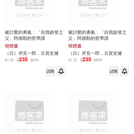
被討厭的勇氣：「自我啟發之
被討厭的勇氣：「自我啟發之
父」阿德勒的哲學課
父」阿德勒的哲學課
簡體書
簡體書
（日）
岸
見
一郎
，
古賀
史
健
（日）
岸
見
一郎
，
古賀
史
健
235
235
87 折
$
$
270
87 折
$
$
270
試閱
試閱