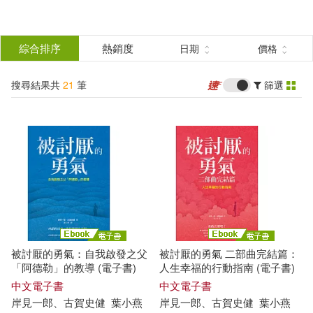
搜
尋
分類
綜合排序
熱銷度
日期
價格
(單選)
結
搜尋結果共
21
筆
篩選
圖書(16)
所有商品(21)
果
雜誌(2)
電子書(2)
篩
選
有聲書(1)
展開
作者
(可複選)
被討厭的勇氣：自我啟發之父
被討厭的勇氣 二部曲完結篇：
（日）岸見一郎，古賀史健(10)
「阿德勒」的教導 (電子書)
人生幸福的行動指南 (電子書)
中文電子書
中文電子書
岸
見
一郎
、
古賀
史
健
葉小燕
岸
見
一郎
、
古賀
史
健
葉小燕
古賀史健(7)
岸見一郎(7)