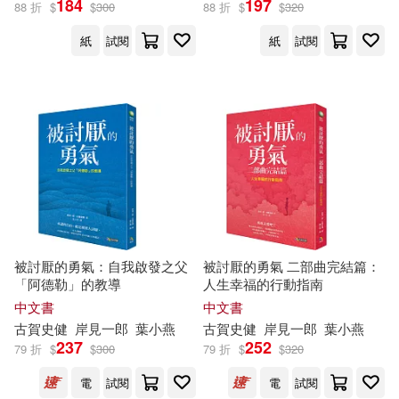
184
197
88 折
$
$
300
88 折
$
$
320
紙
試閱
紙
試閱
岸見一郎、古賀史健(2)
(日)古賀史健(1)
(日）岸見一郎(1)
（日）古賀史健(1)
（日）岸見一郎(1)
被討厭的勇氣：自我啟發之父
被討厭的勇氣 二部曲完結篇：
「阿德勒」的教導
人生幸福的行動指南
中文書
中文書
古賀
史
健
岸
見
一郎
葉小燕
古賀
史
健
岸
見
一郎
葉小燕
出版社
(可複選)
237
252
79 折
$
$
300
79 折
$
$
320
電
試閱
電
試閱