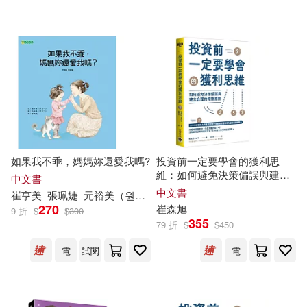
可超商取貨(13081)
崔玉濤(40)
氏家卜全(36)
科學出版社(224)
可海外宅配(12917)
崔兆華（主編）(34)
黑龍江美術出版社(189)
可港澳店取(12667)
崔炳烈(33)
台灣角川(179)
可新加坡店取(12563)
旭屋出版編輯部(33)
如果我不乖，媽媽妳還愛我嗎?
投資前一定要學會的獲利思
機械工業出版社(177)
維：如何避免決策偏誤與建立
可菲律賓店取(12710)
中文書
合理的常勝原則
臧旭恆（主編）(33)
中文書
崔
亨
美
張珮婕
元裕美（원유미）
延邊教育出版社(176)
270
崔
森
旭
9 折
$
$
300
355
79 折
$
$
450
陳俊旭(33)
滕毓旭(30)
上市日期
(可複選)
三采(169)
電
試閱
電
田辺伊衛郎(30)
一個月內上市新品(53)
化學工業出版社(158)