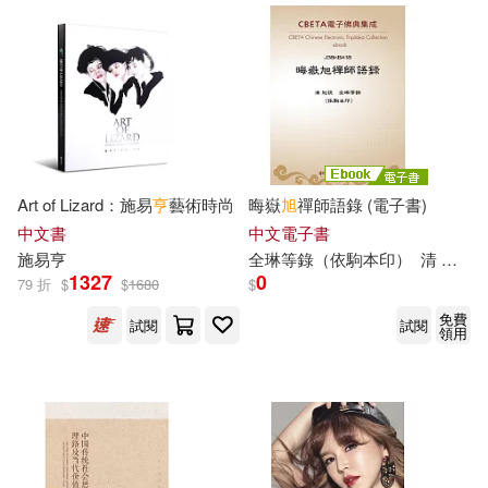
滕毓旭等編(6)
猫田(6)
中國經濟出版社(17)
王中旭(6)
王重旭(6)
中央編譯出版社(17)
秋重学(6)
筒井 旭(6)
南京師範大學出版社(17)
約翰‧史崔勒基(6)
胡國亨(6)
Art of Lizard：施易
亨
藝術時尚
晦嶽
旭
禪師語錄 (電子書)
南開大學出版社(17)
中文書
中文電子書
施易
亨
全琳等錄（依駒本印）
清
旭
說
蘇致亨(6)
賈德江(6)
1327
0
79 折
$
$
1680
$
四川大學出版社(17)
免費
試閱
試閱
賈德江（主編）(6)
領用
天津人民美術出版社(17)
野上武志(6)
金河娟(6)
小角落文化(17)
晨星(17)
金泰寬(6)
陳建方(6)