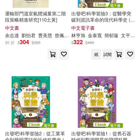
是空亨(17)
伏見つかさ(16)
運輸部門溫室氣體減量第二階
出發吧!科學冒險3：從醫學突
台灣東販(74)
段策略精進研究[110土黃]
破到資訊革命的現代科學史 (電
子書)
中文書
中文電子書
歐．亨利(16)
江口夏實(16)
余志達
劉怡君
曹美慧
曾佩如
朱珮芸
林
亨
旭
李佳玲
金泰寬
林尚廷
簡郁璇
林聖錞
文平潤（문평윤）
人民衛生出版社(67)
304
322
95 折
$
$
320
$
$
460
井上和郎(15)
紙
試閱
湖南少年兒童出版社(65)
史考特．費茲傑羅(15)
人人出版(64)
崔建成(15)
崔濟哲(15)
吉林出版集團有限責任公司(63)
（北宋）李成等(15)
北京理工大學出版社(62)
（美）博恩·崔西(15)
中國建築工業出版社(61)
出發吧!科學冒險2：從工業革
出發吧!科學冒險1：從舊石器
命到發明電話的近代科學史 (電
時代到觀測彗星的飛躍科學史