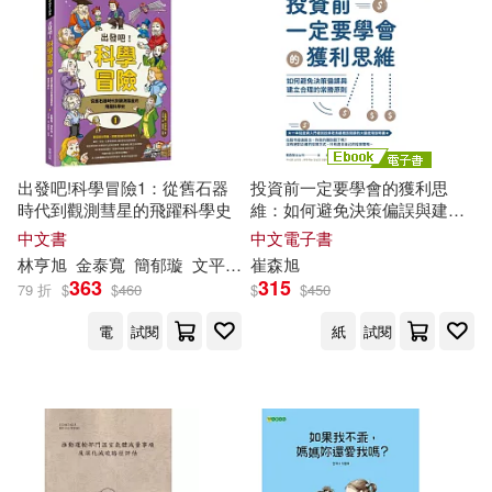
時雨沢恵一(29)
崔勝民(28)
本週上市新品(13)
SECRET MUSIC(149)
崔虎剛(28)
崔走召(28)
電子工業出版社(136)
電子書
(可複選)
崔鍾雷主編(28)
牛木義隆(28)
SONY MUSIC(123)
出發吧!科學冒險1：從舊石器
投資前一定要學會的獲利思
適合手機平板閱讀(534)
時代到觀測彗星的飛躍科學史
維：如何避免決策偏誤與建立
潘俊亨(26)
崔修建(25)
合理的常勝原則 (電子書)
中文書
中文電子書
人民郵電出版社(121)
適合平板閱讀(339)
林
亨
旭
金泰寬
簡郁璇
文平潤（문평윤）
崔
森
旭
禹周然（우주연）
川原正敏(25)
363
315
79 折
$
$
460
$
$
450
外語教學與研究出版社(115)
免費電子書(7)
電
試閱
紙
試閱
（韓）朴始連，（韓）崔優彬(24)
高等教育出版社(114)
崔舜華(23)
崔鍾雷 主編(23)
其他
(可複選)
浙江人民出版社(109)
葉村哲(22)
崔小西(21)