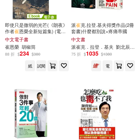
派崔克．拉登．基夫(9)
中國鐵道出版社(32)
即使只是微弱的光芒(《朗夜》
派
崔
克.拉登.基夫得獎作品(2冊
竹下堅次朗(9)
紀大偉(9)
作者
崔
恩榮全新短篇集) (電子
套書)什麼都別說+疼痛帝國
上海人民出版社(31)
書)
中文電子書
中文書
詹閔旭(9)
高凪優名(9)
崔
恩榮
胡椒筒
派
崔
克．拉登．基夫
劉北辰
張
234
1035
中國中醫藥出版社(31)
88 折
$
$
380
75 折
$
$
1380
（美）亨利·詹姆斯(9)
紙
試閱
電
中國財政經濟出版社(31)
(英)莎士比亞(8)
三田誠(8)
中國輕工業出版社(31)
佐藤智一(8)
加瀨敦(8)
華中科技大學出版社(31)
南兆旭(8)
吉田健二(8)
西安電子科技大學出版社(31)