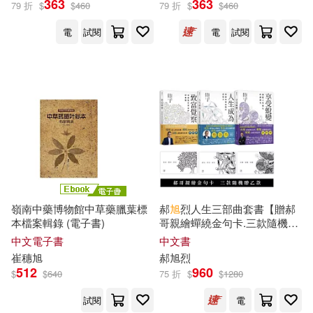
363
363
79 折
$
$
460
79 折
$
$
460
北京體育大學出版社(49)
電
試閱
電
試閱
崔恆華(12)
旭炬(12)
中國農業出版社(48)
神無月紅(12)
聯經出版公司(48)
遠流(47)
韓金龍，崔嶺（主編）(12)
Universal(46)
（明）文震亨(12)
中國紡織出版社(46)
(美)亨利(11)
嶺南中藥博物館中草藥臘葉標
郝
旭
烈人生三部曲套書【贈郝
南京大學出版社(46)
本檔案輯錄 (電子書)
哥親繪蟬繞金句卡.三款隨機乙
款】：致富覺察、人生成為、
中文電子書
中文書
崔婕（主編）(11)
崔明德(11)
享受蛻變
崔
穗
旭
郝
旭
烈
東方出版社(45)
512
960
$
$
640
75 折
$
$
1280
文旭先（主編）(11)
試閱
電
中國水利水電出版社(44)