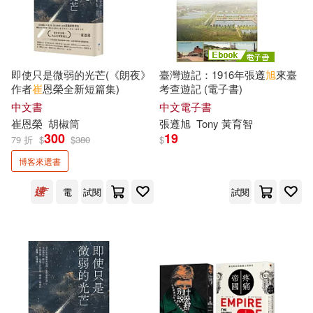
西南交通大學出版社(35)
（韓）崔淑吉(10)
知識產權出版社(34)
即使只是微弱的光芒(《朗夜》
臺灣遊記：1916年張遵
旭
來臺
スクイタクミ(9)
作者
崔
恩榮全新短篇集)
考查遊記 (電子書)
石油工業出版社(34)
中文書
中文電子書
伊莎貝爾‧阿貝迪(9)
崔
恩榮
胡椒筒
張遵
旭
Tony 黃育智
上海交通大學出版社(33)
300
19
79 折
$
$
380
$
和氣一作(9)
崔喜哲(9)
博客來選書
商周出版(33)
電
試閱
試閱
崔恩榮(9)
崔椿琦(9)
河南科學技術出版社(33)
崔衛(9)
崔首詩(9)
長春出版社(33)
文旭(9)
李立亨(9)
中國醫藥科技出版社(32)