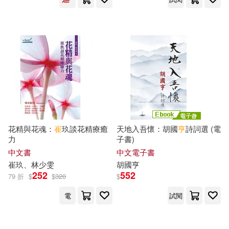
（美）弗朗西斯卡·西蒙(8)
新自然主義(25)
木馬文化(25)
CAPCOM(7)
湖北少年兒童出版社(25)
William Shakespeare(7)
親子天下(25)
ねこねこ(7)
中國宇航出版社(24)
花精與花魂：
崔
玖談花精療癒
天地入吾懷：胡國
亨
詩詞選 (電
上海書畫出版社(7)
力
子書)
中國農業科學技術出版社(23)
中文書
中文電子書
崔
玖、林少雯
胡國
亨
前川一夫(7)
劉正旭(7)
252
552
79 折
$
$
320
$
北京語言大學出版社(23)
電
試閱
崔保新(7)
崔利玲（主編）(7)
和平國際(23)
崧燁文化(23)