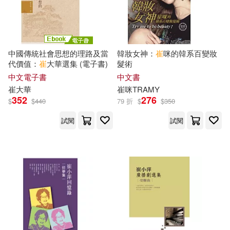
武漢大學出版社(17)
馬翊航(6)
高俊江(6)
漢宇國際(17)
鬼頭莫宏(6)
（韓）崔惠英(6)
中國傳統社會思想的理路及當
韓妝女神：
崔
咪的韓系百變妝
西北工業大學出版社(17)
代價值：
崔
大華選集 (電子書)
髮術
中文電子書
中文書
（韓）金智亨(6)
崔
大華
崔
咪TRAMY
陝西師範大學出版社(17)
352
276
$
$
440
79 折
$
$
350
（韓）金智亨等(6)
試閱
試閱
上人(16)
上海古籍出版社(16)
(韓)崔洌(5)
tenkla(5)
上海教育出版社(16)
うえお久光(5)
たぱり(5)
交通部運輸研究所(16)
何德旭(5)
劉隆亨(5)
今周刊(16)