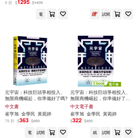
1295
9 折
$
$
1439
電
試閱
設計文具(21)
無印良品(5)
藤沢亨(147)
崔鐘雷(133)
展開
星巴克(2)
休閒生活(1)
川原礫(94)
寂寞我獨走(93)
出版社
(可複選)
婦幼生活(53)
餐廚生活(4)
朴始連(83)
蘇昭旭(79)
東立(861)
鞋包配件(34)
寵物生活(65)
（美）歐·亨利(55)
吉林美術出版社(757)
玲廊滿藝(2)
電子書(874)
崔鍾雷編(48)
曾昭旭(48)
元宇宙：科技巨頭爭相投入、
元宇宙：科技巨頭爭相投入、
無限商機崛起，你準備好了嗎?
無限商機崛起，你準備好了嗎?
哈爾濱出版社(299)
展開
(電子書)
中文書
中文電子書
有聲書(68)
旭屋出版(44)
郝旭烈(44)
崔
亨
旭
金學民
黃菀婷
崔
亨
旭
金學民
黃菀婷
萬卷出版公司(285)
363
322
79 折
$
$
460
$
$
460
配送方式
(可複選)
藤澤亨(43)
崔巒（主編）(40)
電
試閱
紙
試閱
清華大學出版社(237)