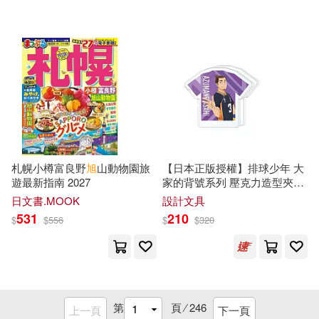
江蘇人民出版社(15)
崔鐘雷主編(5)
崔鐵軍等(5)
江西教育出版社(15)
崔陟(5)
崔際銀(5)
海洋出版社(15)
崔麗英(5)
康烈旭(5)
西南財經大學出版社(15)
張鑫旭(5)
掌慶維(5)
札幌小樽富良野
旭
山動物園旅
【日本正版授權】排球少年 大
遠東圖書(15)
遊最新指南 2027
家的背號系列 壓克力造型夾子
- 東峰
旭
日文書.MOOK
設計文具
日本旭屋出版(5)
旭凜太郎(5)
鄭州大學出版社(15)
531
210
$
$
556
$
$
320
春日光廣(5)
暮曇(5)
上海文藝出版社(14)
朱毓旭瑤(5)
朱珮芸(5)
上海譯文出版社(14)
第
頁 ⁄
246
上一頁
下一頁