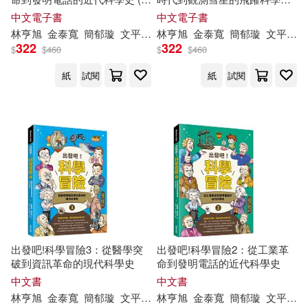
BomBom Story(14)
子書)
(電子書)
中文電子書
中文電子書
北京科學技術出版社(58)
林
亨
旭
金泰寬
簡郁璇
文平潤（문평윤）
林
亨
旭
金泰寬
禹周然（우주연）
簡郁璇
文平潤（문평윤）
322
322
崔希亮(14)
崔陵（主編）(14)
$
$
460
$
$
460
中信出版社(57)
紙
試閱
紙
試閱
川原 礫(14)
旭屋出版社(14)
中國計量出版社(57)
瑞昇(57)
梁旭(14)
崔升廣(13)
商務印書館(56)
崔虎剛（收集整理）(13)
中國社會科學出版社(50)
慶旭(13)
水上悟志(13)
采實文化(50)
出發吧!科學冒險3：從醫學突
出發吧!科學冒險2：從工業革
草花里樹(13)
（美）亨利(13)
破到資訊革命的現代科學史
命到發明電話的近代科學史
中國政法大學出版社(49)
中文書
中文書
林
亨
旭
金泰寬
簡郁璇
文平潤（문평윤）
林
亨
旭
金泰寬
禹周然（우주연）
簡郁璇
文平潤（문평윤）
(美)歐·亨利(12)
崔守軍(12)