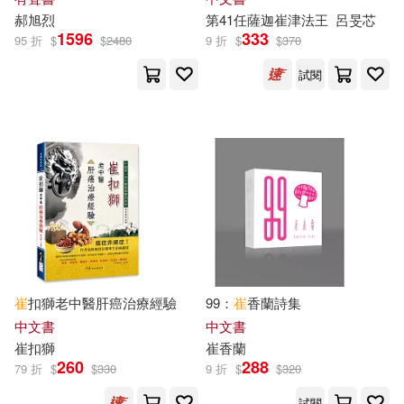
Warner Classics(26)
郝
旭
烈
第41任薩迦
崔
津法王
呂旻芯
1596
333
95 折
$
$
2480
9 折
$
$
370
新木伸(8)
方圓(8)
世界圖書出版公司北京公司(26)
試閱
旭爽(8)
江口夏実(8)
北京工藝美術出版社(26)
王其亨（主編）(8)
石渡治(8)
南門書局(26)
蒲亨強(8)
西西莉雅．艾亨(8)
復旦大學出版社(26)
譚旭東(8)
金容俊(8)
普天出版社(26)
崔
扣獅老中醫肝癌治療經驗
99：
崔
香蘭詩集
間所壽子(8)
中文書
中文書
譯林出版社(26)
崔
扣獅
崔
香蘭
260
288
79 折
$
$
330
9 折
$
$
320
（美）亨得里克·威廉·房龍(8)
中國環境科學出版社(25)
試閱