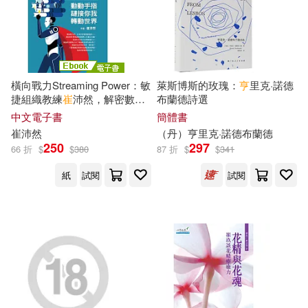
東北財經大學出版社(22)
朱生豪(7)
朴亨濬(7)
東南大學出版社(22)
禾馬(22)
李錦旭(7)
林家亨(7)
橫向戰力Streaming Power：敏
萊斯博斯的玫瑰：
亨
里克·諾德
西南師範大學出版社(22)
捷組織教練
崔
沛然，解密數字
布蘭德詩選
經濟商業模式，與手指經濟時
柳炳民(7)
次原隆二(7)
中文電子書
簡體書
代，動動手指鏈接你我轉動世
世界知識出版社(21)
崔
沛然
（丹）
亨
里克·諾德布蘭德
界 (電子書)
250
297
66 折
$
$
380
87 折
$
$
341
段旭(7)
派崔克．奈斯(7)
中國書籍出版社(21)
紙
試閱
試閱
王君琦(7)
翟晨旭(7)
吉林科學技術出版社(21)
芮妮‧崔莫(7)
苟旭傑(7)
小魯文化(21)
幸福文化(21)
莎士比亞(7)
華旭教育組編(7)
愛播聽書FM(21)