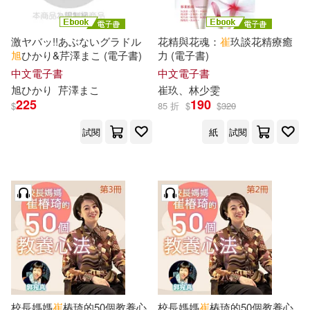
謝惟亨(7)
貓田(7)
江西美術出版社(21)
激ヤバッ!!あぶないグラドル
花精與花魂：
崔
玖談花精療癒
旭
ひかり&芹澤まこ (電子書)
力 (電子書)
費茲傑羅(7)
辛琪(7)
中文電子書
中文電子書
立信會計出版社(21)
旭
ひかり
芹澤まこ
崔
玖、林少雯
野山風一郎(7)
陳彥亨(7)
225
190
$
85 折
$
$
320
上海書畫出版社(20)
試閱
紙
試閱
韓姝彛(7)
韓晶旭(7)
中國電力出版社(20)
高廷旭(7)
黑田硏二(7)
人民軍醫出版社(20)
（英）弗朗西斯卡·西蒙著；（英）
托尼·羅斯繪(7)
北京郵電大學出版社(20)
(美)崔弗.懷(6)
(韓)徐正旭(6)
吉林大學出版社(20)
校長媽媽
崔
椿琦的50個教養心
校長媽媽
崔
椿琦的50個教養心