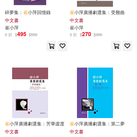
卡崔娜．拉斐爾(5)
碎夢集：
崔
小萍回憶錄
崔
小萍廣播劇選集：受難曲
天津楊柳青畫社(16)
中文書
中文書
威廉·莎士比亞(5)
安亨模(5)
崔
小萍
崔
小萍
安徽文藝出版社(16)
495
270
9 折
$
$
550
9 折
$
$
300
崔利玲(5)
崔升廣（主編）(5)
山東大學出版社(16)
崔原銘（主編）(5)
崔婕(5)
氣象出版社(16)
崔孝臨(5)
崔崟(5)
湖南美術出版社(16)
崔志海(5)
崔恩禎(5)
西安交通大學出版社(16)
崔景晶（主編）(5)
崔智敏(5)
崔
小萍廣播劇選集：芳華虛度
崔
小萍廣播劇選集：第二夢
黑龍江大學出版社(16)
中文書
中文書
崔松(5)
崔歐羅(5)