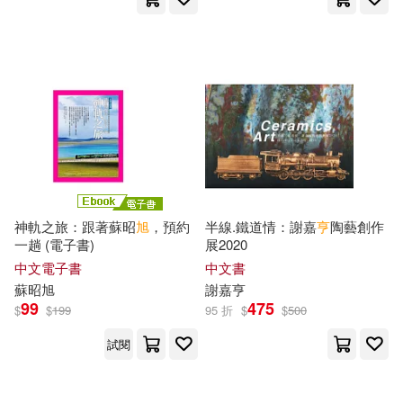
崔香蘭（主編）(6)
崔麗君(6)
新星出版社(18)
皇冠(18)
席晴(6)
文旭（總主編）(6)
華東師範大學出版社(18)
日高義樹(6)
旭丘光志(6)
財經錢線文化有限公司(18)
旭律師(6)
曾國旭(6)
黃山書社(18)
神軌之旅：跟著蘇昭
旭
，預約
半線.鐵道情：謝嘉
亨
陶藝創作
朴權熙(6)
李良旭(6)
一趟 (電子書)
展2020
中南大學出版社(17)
中文電子書
中文書
蘇昭
旭
謝嘉
亨
杜昶旭(6)
林亨旭(6)
99
475
$
$
199
95 折
$
$
500
中國三峽出版社(17)
試閱
柳汀勳─攝影(6)
歐·亨利(6)
中國物資出版社(17)