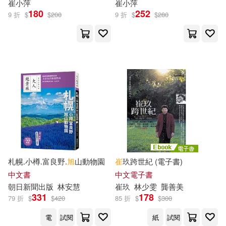
崔
小萍
崔
小萍
Tahra(15)
180
252
9 折
$
$
200
9 折
$
$
280
崔玉川(5)
崔玉民(5)
中國文聯出版社(15)
崔祖錫(5)
崔秀敏(5)
中國礦業大學出版社(15)
崔秀敏等（主編）(5)
吉林文史出版社(15)
崔綵珊(5)
崔自三(5)
四川少年兒童出版社(15)
崔艷萍(5)
崔華洋(5)
札幌.小樽.富良野.
旭
山動物園
崔
玖跨世紀 (電子書)
國立臺灣大學出版中心(15)
中文書
中文電子書
崔貞善(5)
崔超群(5)
朝日新聞出版
林安慧
崔
玖
林少雯
龔善美
張老師文化(15)
331
178
79 折
$
$
420
85 折
$
$
300
崔連和(5)
崔銀英(5)
電
試閱
紙
試閱