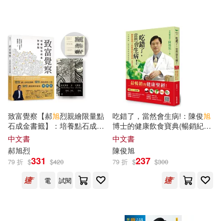
王正旭(11)
談旭(11)
中華書局(44)
諶旭彬(11)
黃旭初(11)
浙江大學出版社(44)
（英）莎士比亞(11)
重慶出版社(44)
Joseph Midthun(10)
朝華出版社(43)
致富覺察【郝
旭
烈親繪限量點
吃錯了，當然會生病!：陳俊
旭
石成金書籤】：培養點石成金
博士的健康飲食寶典(暢銷紀念
崔光耀(10)
崔宰訓(10)
的財富腦
版)
中文書
中文書
中國勞動社會保障出版社(42)
郝
旭
烈
陳俊
旭
331
237
79 折
$
$
420
79 折
$
$
300
崔岩(10)
崔崟（主編）(10)
人民出版社(41)
尖端(39)
電
試閱
崔景哲(10)
崔樹強(10)
人民文學出版社(38)