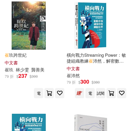
崔勝民（主編）(7)
崔吉子(7)
金塊文化(23)
崔增亮（主編）(7)
崔大華(7)
長江文藝出版社(23)
崔巒(7)
崔巒等（主編）(7)
warner music(22)
崔延強(7)
崔旼俊(7)
崔
玖跨世紀
橫向戰力Streaming Power：敏
捷組織教練
崔
沛然，解密數字
中國科學技術出版社(22)
中文書
經濟商業模式，與手指經濟時
中文書
崔
玖
林少雯
龔善美
代，動動手指鏈接你我轉動世
崔樹敬(7)
崔琡僖(7)
237
崔
沛然
79 折
$
$
300
界
光明日報出版社(22)
300
79 折
$
$
380
崔紹珍(7)
崔虎剛收集整理(7)
電
電
試閱
廣西師範大學出版社(22)
戈旭皎(7)
戴晨志(7)
時代文藝出版社(22)
晗旭(7)
曹永先(7)