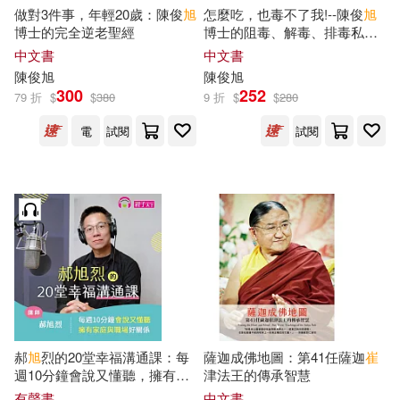
天下霸唱(8)
天野彰(8)
做對3件事，年輕20歲：陳俊
旭
怎麼吃，也毒不了我!--陳俊
旭
麥田(31)
博士的完全逆老聖經
博士的阻毒、解毒、排毒私房
秘笈
中文書
中文書
岸杯也(8)
崔佳穎(8)
陳俊
旭
陳俊
旭
內蒙古少年兒童出版社(30)
300
252
79 折
$
$
380
9 折
$
$
280
崔尚斌(8)
崔峼熲(8)
電
試閱
試閱
北京師範大學出版社(30)
崔崑(8)
崔末順(8)
國防部陸軍司令部(30)
崔永嬿(8)
崔金泰(8)
人民交通出版社(29)
崔鍾雷（編）(8)
崔香淑(8)
吉林人民出版社(29)
崔香蘭(8)
崔鳳琦(8)
旭屋出版(28)
青文(28)
郝
旭
烈的20堂幸福溝通課：每
薩迦成佛地圖：第41任薩迦
崔
週10分鐘會說又懂聽，擁有家
津法王的傳承智慧
廖肇亨(8)
慶野由志(8)
庭與職場好關係 (有聲書)
有聲書
中文書