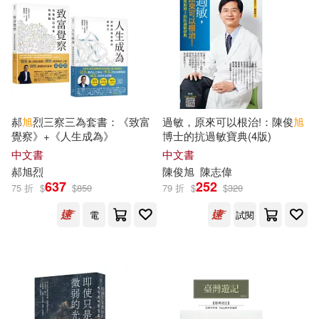
崔洪斌(10)
崔鐘雷 主編(10)
同心出版社(38)
旭屋出版編集部(10)
國防工業出版社(38)
桜野みねね(10)
浅岡旭(10)
Deutsche Grammophon(37)
郝
旭
烈三察三為套書：《致富
過敏，原來可以根治!：陳俊
旭
覺察》+《人生成為》
博士的抗過敏寶典(4版)
琚北(10)
生還(10)
上海外語教育出版社(37)
中文書
中文書
郝
旭
烈
陳俊
旭
陳志偉
臧旭恆(10)
637
252
75 折
$
$
850
79 折
$
$
320
天下文化(36)
法律出版社(36)
電
試閱
辛西婭·賴藍特(美)，蘇西·史蒂文森
(美)(10)
耕林(36)
近藤旭(10)
鈴木大輔(10)
中國少年兒童出版社(35)
（元）朱震亨(10)