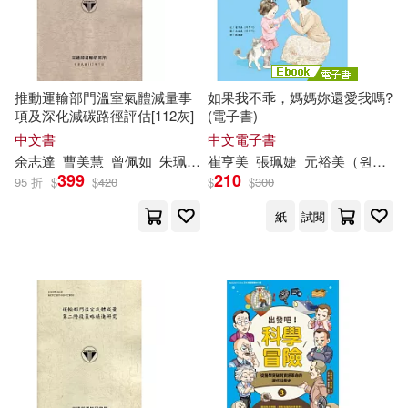
現在可購買商品(3440)
北京大學出版社(104)
崔鐘雷（主編）(21)
作者/演唱/譯/編/繪(4)
說頻文化(93)
知識出版社(92)
推動運輸部門溫室氣體減量事
如果我不乖，媽媽妳還愛我嗎?
田邊伊衛郎(21)
嘉士佳影(20)
價格
-
項及深化減碳路徑評估[112灰]
(電子書)
中國人民大學出版社(91)
範圍
中文書
中文電子書
真船一雄(20)
藤沢 亨(20)
余志達
曹美慧
曾佩如
朱珮芸
李佳玲
崔
亨
美
林尚廷
張珮婕
林聖錞
元裕美（원유미）
楊智凱
399
210
鳳凰出版社(87)
95 折
$
$
420
$
$
300
（英）威廉·莎士比亞(20)
紙
試閱
大連理工大學出版社(83)
蔡禮旭(19)
崔亞敏(18)
時報出版(81)
崔銀玉(18)
倉科遼(17)
經濟科學出版社(80)
崔紹漢(17)
文旭（主編）(17)
社會科學文獻出版社(78)