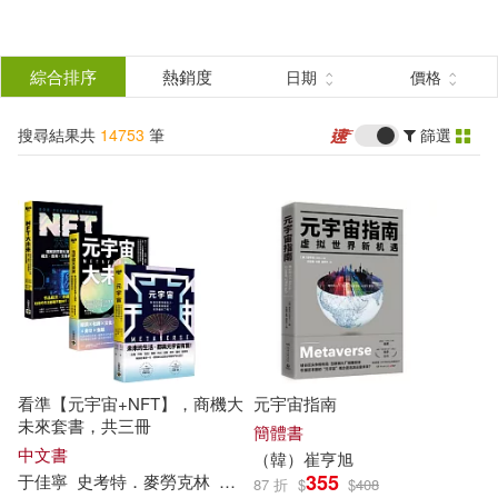
搜
尋
分類
綜合排序
熱銷度
日期
價格
(單選)
結
搜尋結果共
14753
筆
篩選
所有商品(14753)
果
圖書(12180)
影音(740)
篩
選
雜誌(104)
美妝(2)
展開
作者
(可複選)
服飾(9)
家居生活(36)
看準【元宇宙+NFT】，商機大
元宇宙指南
美食(49)
3C(453)
崔鍾雷(1266)
未來套書，共三冊
簡體書
中文書
（韓）
崔
亨
旭
355
于佳寧
史考特．麥勞克林
崔
亨
旭
成素羅
羅夫．胡佛
宋佩芬
87 折
$
$
408
家電(31)
保健(18)
崔鍾雷（主編）(615)