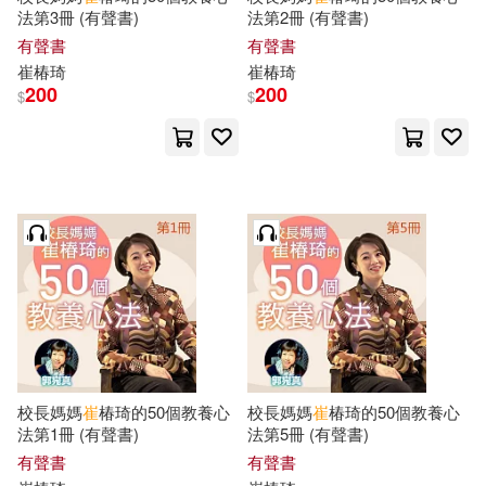
O. Henry(6)
nini(6)
法第3冊 (有聲書)
法第2冊 (有聲書)
浙江文藝出版社(20)
有聲書
有聲書
伊都工平(6)
元鍾禹(6)
崔
椿琦
崔
椿琦
200
200
漢湘文化(20)
$
$
吳佩珍(6)
城旭遠(6)
遼寧科學技術出版社(20)
奧修(6)
奧谷通教(6)
中國農業大學出版社(19)
奧飛．普思樂(6)
冶金工業出版社(19)
威廉‧莎士比亞(6)
北京聯合出版公司(19)
安藤慈朗(6)
宋永寬(6)
校長媽媽
崔
椿琦的50個教養心
校長媽媽
崔
椿琦的50個教養心
四川美術出版社(19)
法第1冊 (有聲書)
法第5冊 (有聲書)
有聲書
有聲書
崔亞量(6)
崔宜明(6)