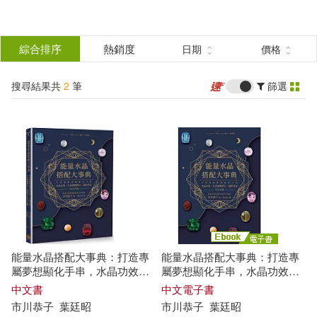
搜
尋
分類
綜合排序
熱銷度
日期
價格
(單選)
結
搜尋結果共
2
筆
篩選
圖書(1)
所有商品(2)
果
電子書(1)
篩
選
展開
作者
(可複選)
能量水晶搭配大事典：打造專
能量水晶搭配大事典：打造專
市川恭子(2)
屬夢想顯化手串，水晶功效、
屬夢想顯化手串，水晶功效、
生命靈數擇石、混搭禁忌完全
生命靈數擇石、混搭禁忌完全
中文書
中文電子書
公開
公開 (電子書)
市川
恭子
葉廷昭
市川
恭子
葉廷昭