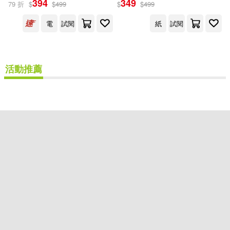
394
349
79 折
$
$
499
$
$
499
出版社
(可複選)
電
試閱
紙
試閱
地平線文化(2)
活動推薦
配送方式
(可複選)
可超商取貨(1)
可海外宅配(1)
可港澳店取(1)
可新加坡店取(1)
可菲律賓店取(1)
重新設定
確認