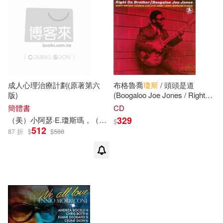
可超商取貨(8)
可海外宅配(8)
可港澳店取(8)
可新加坡店取(7)
成人心理治療計劃(原著第六
布格魯喬
瓊斯
/ 頭頭是道
版)
(Boogaloo Joe Jones / Right
On Brother)
可菲律賓店取(8)
簡體書
CD
329
（美）小阿瑟·E.
瓊斯
瑪，（美）L.馬克·彼得森，（美）蒂莫西·J.
$
512
87 折
$
$
588
電子書
(可複選)
適合手機平板閱讀(1)