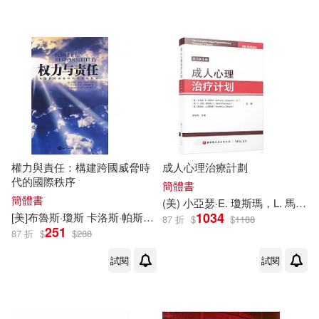
中國輕工業出版社(2)
遠流(2)
SONY MUSIC(1)
Universal(1)
世界知識出版社(1)
權力與責任：構建跨國威脅時
成人心理治療計劃
代的國際秩序
簡體書
北京科學技術出版社(1)
簡體書
(美) 小亞瑟·E.
瓊斯
瑪，L. 馬克·彼得森，提摩太·J.
1034
[美]
布魯斯
·
瓊斯
卡洛斯·帕斯誇爾等
秦亞青 朱立群等
87 折
$
$
1188
251
機械工業出版社(1)
87 折
$
$
288
試閱
試閱
配送方式
(可複選)