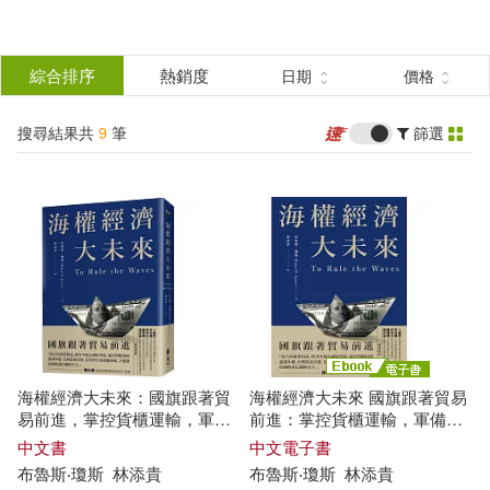
搜
尋
分類
綜合排序
熱銷度
日期
價格
(單選)
結
搜尋結果共
9
筆
篩選
圖書(6)
所有商品(9)
果
影音(2)
電子書(1)
篩
選
展開
作者
(可複選)
海權經濟大未來：國旗跟著貿
海權經濟大未來 國旗跟著貿易
布魯斯‧瓊斯(2)
易前進，掌控貨櫃運輸，軍備
前進：掌控貨櫃運輸，軍備戰
戰略，電纜數據及海底能源才
略，電纜數據及海底能源才能
中文書
中文電子書
能成為世界霸權
成為世界霸權 (電子書)
(美) 小亞瑟·E. 瓊斯瑪，L. 馬克·彼得
布魯斯
‧
瓊斯
林添貴
布魯斯
‧
瓊斯
林添貴