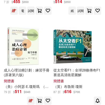
森，提摩太·J. 布魯斯（主編）(1)
455
514
7 折
$
$
650
$
$
650
[美]布魯斯·瓊斯 卡洛斯·帕斯誇爾等
電
試閱
紙
試閱
(1)
（美）小阿瑟·E.瓊斯瑪(1)
（美）小阿瑟·E.瓊斯瑪，（美）L.
馬克·彼得森，（美）蒂莫西·J.布魯
斯(1)
（美）蒂莫西·J.布魯斯(1)
成人心理治療計劃：練習手冊
從太空看F1：全球28條傳奇F1
（英）布魯斯·瓊斯(1)
(原著第六版)
賽道高清衛星圖解
簡體書
簡體書
（美）小阿瑟·E.
瓊斯
瑪
（美）蒂莫西·J.
（英）
布魯斯
布魯斯
·
瓊斯
李佳峰
511
616
79 折
$
$
648
87 折
$
$
708
出版社
(可複選)