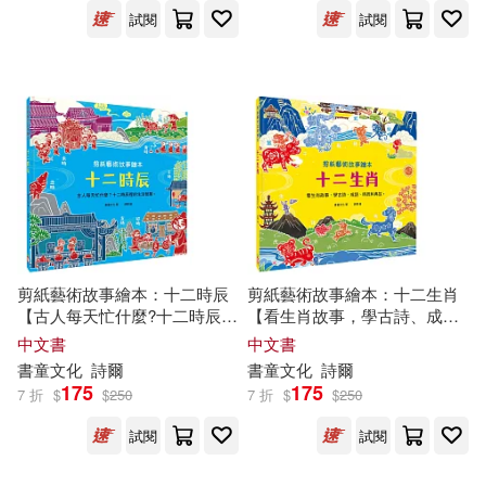
試閱
試閱
剪紙藝術故事繪本：十二時辰
剪紙藝術故事繪本：十二生肖
【古人每天忙什麼?十二時辰裡
【看生肖故事，學古詩、成
的生活智慧。】
語、時辰和典故。】
中文書
中文書
書童
文化
詩爾
書童
文化
詩爾
175
175
7 折
$
$
250
7 折
$
$
250
試閱
試閱