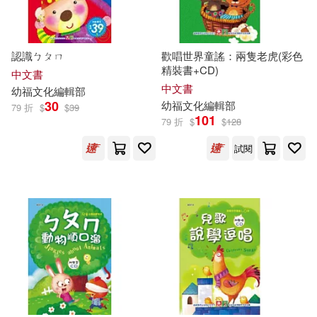
認識ㄅㄆㄇ
歡唱世界童謠：兩隻老虎(彩色
精裝書+CD)
中文書
中文書
幼
福
文化
編輯部
30
幼
福
文化
編輯部
79 折
$
$
39
101
79 折
$
$
128
試閱