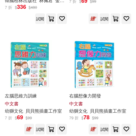
69
韓國桂林出版社
林佩君
金德英
7 折
$
$
99
336
7 折
$
$
480
試閱
試閱
左腦思維力訓練
右腦想像力開發
中文書
中文書
幼獅
文化
貝貝熊插畫工作室
幼獅
文化
貝貝熊插畫工作室
69
78
7 折
$
$
99
79 折
$
$
99
試閱
試閱