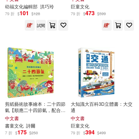
幼
福
文化
編輯部
洪巧玲
巨童
文化
101
473
79 折
$
$
128
79 折
$
$
599
試閱
剪紙藝術故事繪本：二十四節
大知識大百科3D立體書：大交
氣【順應二十四節氣，配合季
通
節氣候好耕作。】
中文書
中文書
書童
文化
詩爾
巨童
文化
175
394
7 折
$
$
250
79 折
$
$
499