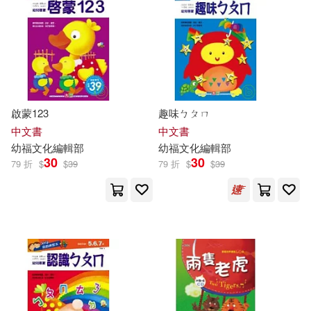
啟蒙123
趣味ㄅㄆㄇ
中文書
中文書
幼
福
文化
編輯部
幼
福
文化
編輯部
30
30
79 折
$
$
39
79 折
$
$
39