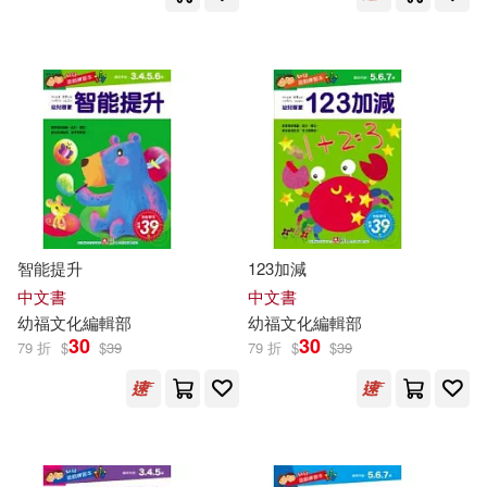
智能提升
123加減
中文書
中文書
幼
福
文化
編輯部
幼
福
文化
編輯部
30
30
79 折
$
$
39
79 折
$
$
39