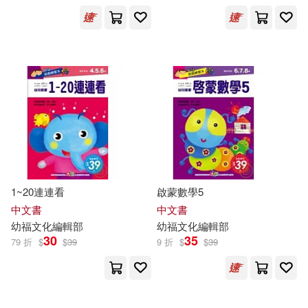
雅婷智慧(23)
展開
幼福文化製作部(7)
出版社
(可複選)
幼獅文化(6)
孫家裕(5)
愛播聽書FM(109)
幼福(82)
書童文化(5)
有米文化(5)
小樹文化(4)
1~20連連看
啟蒙數學5
巨童文化(4)
黑幼龍(3)
中文書
中文書
有光文化出版有限公司(3)
幼
福
文化
編輯部
幼
福
文化
編輯部
30
35
79 折
$
$
39
9 折
$
$
39
卡洛琳‧馮‧海德布蘭德(2)
中國石化出版社(1)
吳貞宜(2)
周宛儀(2)
格林文化(1)
漢湘文化(1)