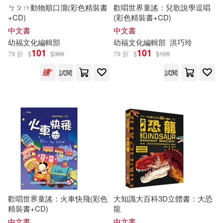
ㄅㄆㄇ動物順口溜(彩色精裝書
歡唱世界童謠：兒歌說學逗唱
+CD)
(彩色精裝書+CD)
中文書
中文書
幼
福
文化
編輯部
幼
福
文化
編輯部
洪巧玲
101
101
79 折
$
$
360
79 折
$
$
128
試閱
試閱
歡唱世界童謠：火車快飛(彩色
大知識大百科3D立體書：大恐
精裝書+CD)
龍
中文書
中文書