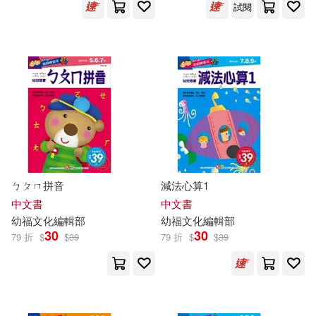
試閱
ㄅㄆㄇ拼音
減法心算1
中文書
中文書
幼
福
文化
編輯部
幼
福
文化
編輯部
30
30
79 折
$
$
39
79 折
$
$
39