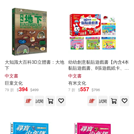
大知識大百科3D立體書：大地
幼幼創意黏貼遊戲書【內含4本
下
黏貼遊戲書、8張遊戲紙卡、
240組魔鬼氈】
中文書
中文書
巨童
文化
有米
文化
394
557
79 折
$
$
499
7 折
$
$
796
試閱
試閱