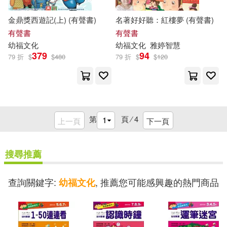
金鼎獎西遊記(上) (有聲書)
名著好好聽：紅樓夢 (有聲書)
有聲書
有聲書
幼
福
文化
幼
福
文化
雅婷智慧
379
94
79 折
$
$
480
79 折
$
$
120
第
頁 ⁄
4
上一頁
下一頁
搜尋推薦
查詢關鍵字:
, 推薦您可能感興趣的熱門商品
幼福文化