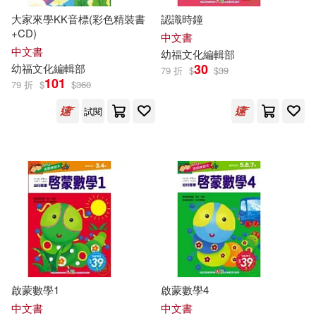
大家來學KK音標(彩色精裝書
認識時鐘
作者/演唱/譯/編/繪(164)
+CD)
中文書
中文書
幼
福
文化
編輯部
價格
30
幼
福
文化
編輯部
79 折
$
$
39
-
範圍
101
79 折
$
$
360
試閱
啟蒙數學1
啟蒙數學4
中文書
中文書