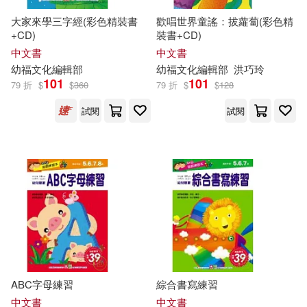
大家來學三字經(彩色精裝書
歡唱世界童謠：拔蘿蔔(彩色精
+CD)
裝書+CD)
中文書
中文書
幼
福
文化
編輯部
幼
福
文化
編輯部
洪巧玲
101
101
79 折
$
$
360
79 折
$
$
128
試閱
試閱
ABC字母練習
綜合書寫練習
中文書
中文書