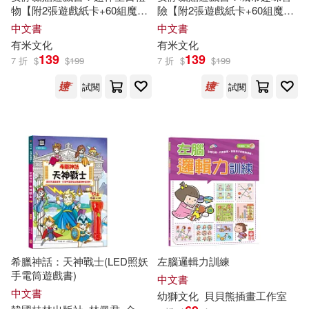
物【附2張遊戲紙卡+60組魔鬼
險【附2張遊戲紙卡+60組魔鬼
氈】
氈】
中文書
中文書
有米
文化
有米
文化
139
139
7 折
$
$
199
7 折
$
$
199
試閱
試閱
希臘神話：天神戰士(LED照妖
左腦邏輯力訓練
手電筒遊戲書)
中文書
中文書
幼獅
文化
貝貝熊插畫工作室