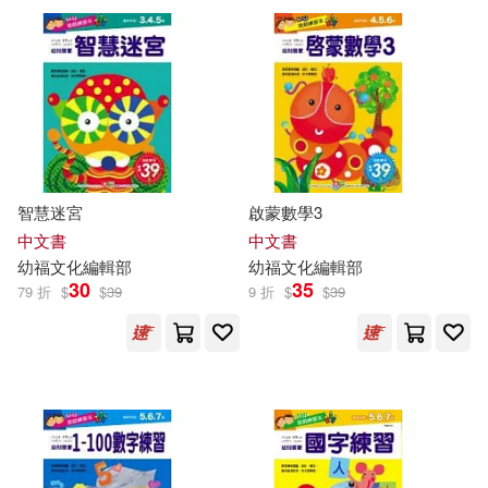
林政賢(2)
林昱廷(2)
資料夾文化出版事業(有)(1)
游懿聖(2)
王芳穎(2)
資料夾文化出版事業有限公司(1)
童麗娜(2)
羅棋守(2)
智慧迷宮
啟蒙數學3
配送方式
(可複選)
翁毓菁(2)
葉龍坤(2)
中文書
中文書
幼
福
文化
編輯部
幼
福
文化
編輯部
30
35
可超商取貨(91)
79 折
$
$
39
9 折
$
$
39
蔡秀欣(2)
許仲瑤(2)
可海外宅配(91)
邱品齊(2)
鄭惠文(2)
可港澳店取(85)
陳盈君(2)
陳逸懃(2)