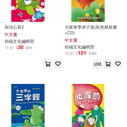
加法心算2
大家來學弟子規(彩色精裝書
+CD)
中文書
中文書
幼
福
文化
編輯部
30
幼
福
文化
編輯部
79 折
$
$
39
101
79 折
$
$
360
試閱