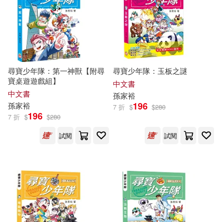
尋寶少年隊：第一神獸【附尋
尋寶少年隊：玉板之謎
寶桌遊遊戲組】
中文書
中文書
孫家裕
196
孫家裕
7 折
$
$
280
196
7 折
$
$
280
試閱
試閱