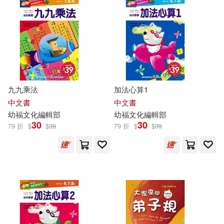
九九乘法
加法心算1
中文書
中文書
幼
福
文化
編輯部
幼
福
文化
編輯部
30
30
79 折
$
$
39
79 折
$
$
39