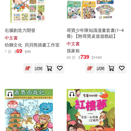
右腦創造力開發
尋寶少年隊知識漫畫套書(1~4
冊) 【附尋寶桌遊遊戲組】
中文書
中文書
幼獅
文化
貝貝熊插畫工作室
69
孫家裕
7 折
$
$
99
739
66 折
$
$
1120
試閱
試閱