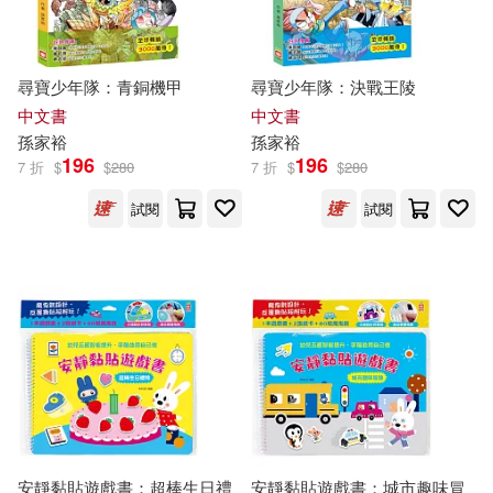
尋寶少年隊：青銅機甲
尋寶少年隊：決戰王陵
中文書
中文書
孫家裕
孫家裕
196
196
7 折
$
$
280
7 折
$
$
280
試閱
試閱
安靜黏貼遊戲書：超棒生日禮
安靜黏貼遊戲書：城市趣味冒