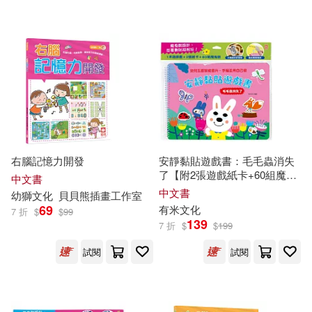
右腦記憶力開發
安靜黏貼遊戲書：毛毛蟲消失
了【附2張遊戲紙卡+60組魔鬼
中文書
氈】
中文書
幼獅
文化
貝貝熊插畫工作室
69
有米
文化
7 折
$
$
99
139
7 折
$
$
199
試閱
試閱