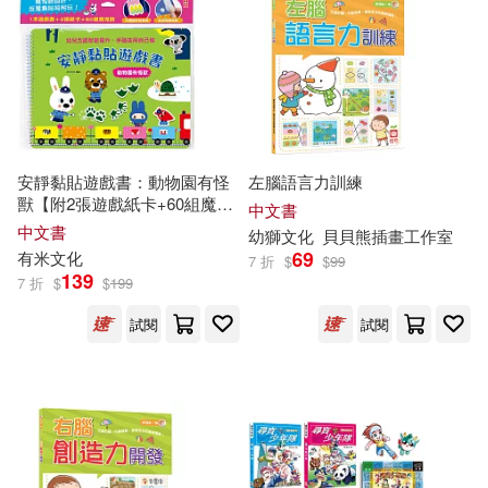
安靜黏貼遊戲書：動物園有怪
左腦語言力訓練
獸【附2張遊戲紙卡+60組魔鬼
中文書
氈】
中文書
幼獅
文化
貝貝熊插畫工作室
69
有米
文化
7 折
$
$
99
139
7 折
$
$
199
試閱
試閱