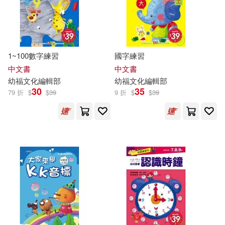
可新加坡店取(85)
陳郁蓁(2)
黃幼鳴(2)
可菲律賓店取(85)
黃輝鵬(2)
吉兒．巴克蓮(1)
1~100數字練習
國字練習
夏莉法‧奧本海默(1)
中文書
中文書
電子書
(可複選)
幼
福
文化
編輯部
幼
福
文化
編輯部
30
35
79 折
$
$
39
9 折
$
$
39
巫柏翰(1)
幼福編輯部(1)
適合手機平板閱讀(2)
李林英（主編）(1)
適合平板閱讀(1)
韓國桂林出版社(1)
其他
(可複選)
現在可購買商品(176)