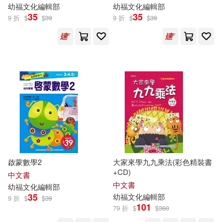
幼
福
文化
編輯部
幼
福
文化
編輯部
35
35
9 折
$
$
39
9 折
$
$
39
啟蒙數學2
大家來學九九乘法(彩色精裝書
+CD)
中文書
中文書
幼
福
文化
編輯部
35
幼
福
文化
編輯部
9 折
$
$
39
101
79 折
$
$
360