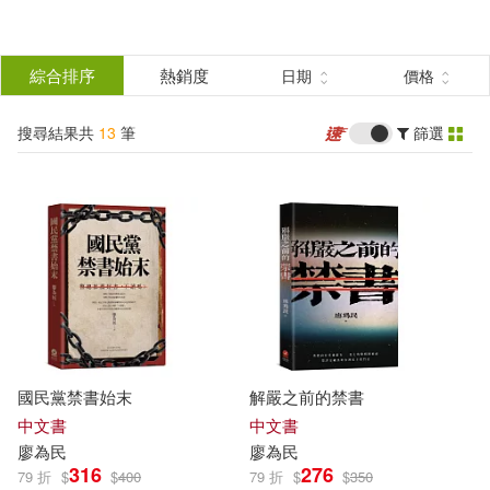
搜
尋
分類
綜合排序
熱銷度
日期
價格
(單選)
結
搜尋結果共
13
筆
篩選
圖書(10)
所有商品(13)
果
電子書(3)
篩
選
展開
作者
(可複選)
國民黨禁書始末
解嚴之前的禁書
廖為民(8)
唐文慧(1)
中文書
中文書
廖
為民
廖
為民
316
276
79 折
$
$
400
79 折
$
$
350
廖侃(1)
廖春華(1)