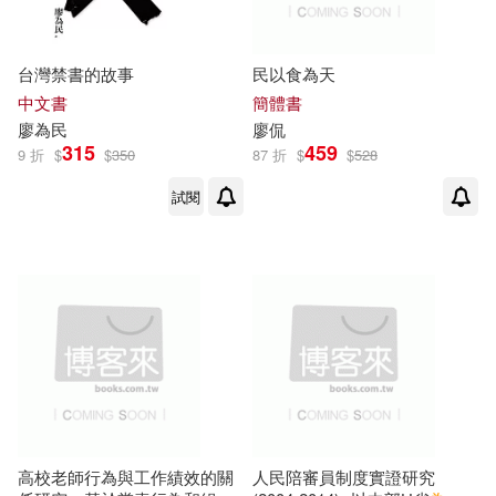
台灣禁書的故事
民以食為天
中文書
簡體書
廖
為民
廖
侃
315
459
9 折
$
$
350
87 折
$
$
528
試閱
高校老師行為與工作績效的關
人民陪審員制度實證研究