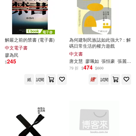
電子書
(可複選)
適合手機平板閱讀(3)
解嚴之前的禁書 (電子書)
為何建制民族誌如此強大?：解
碼日常生活的權力遊戲
中文電子書
其他
中文書
(可複選)
廖
為民
245
唐文慧
廖
珮如
張恒豪
張麗珍
$
474
79 折
$
$
600
現在可購買商品(8)
紙
試閱
試閱
作者/演唱/譯/編/繪(8)
價格
-
範圍