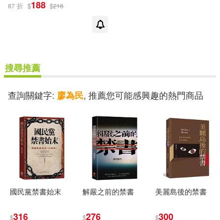
188
87 折
$
$
216
搜尋推薦
查詢關鍵字:
, 推薦您可能感興趣的熱門商品
廖為民
國民黨禁書始末
解嚴之前的禁書
美麗島後的禁書
316
276
300
$
$
$