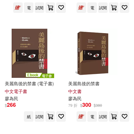
電
試閱
電
試閱
廖永安(1)
廖永安等(1)
展開
廖珮如(1)
張恒豪(1)
出版社
(可複選)
張麗珍(1)
林昱瑄(1)
前衛(6)
允晨文化(2)
程婉若(1)
許可依(1)
上海科學技術文獻出版社(1)
美麗島後的禁書 (電子書)
美麗島後的禁書
郭姵妤(1)
陳正芬(1)
中文電子書
中文書
中國人民大學出版社(1)
廖
為民
廖
為民
266
300
$
79 折
$
$
380
黃明華(1)
黃綉雯(1)
群學(1)
紙
試閱
電
試閱
齊偉先(1)
西南財經大學出版社(1)