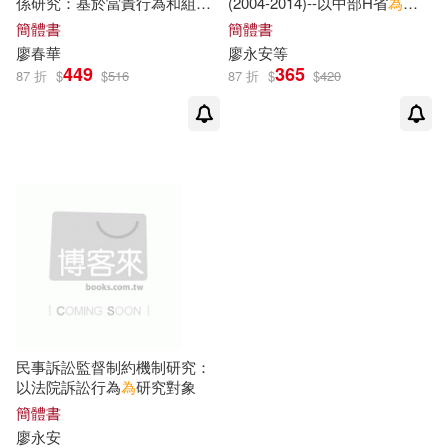
係研究：基於當責行為和組織
(2004-2014)--以中部H省
為
分
公民行為的視角
析樣本
簡體書
簡體書
廖春華
廖永安等
449
365
87 折
$
$
516
87 折
$
$
420
民事訴訟監督制約機制研究：
以法院訴訟行為
為
研究對象
簡體書
廖永安