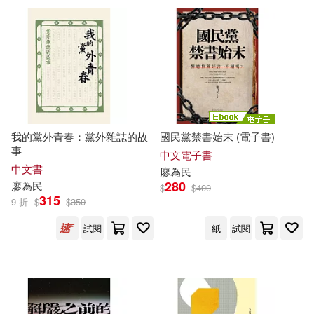
配送方式
(可複選)
可超商取貨(10)
我的黨外青春：黨外雜誌的故
國民黨禁書始末 (電子書)
可海外宅配(10)
事
中文電子書
中文書
廖
為民
280
廖
為民
可港澳店取(10)
$
$
400
315
9 折
$
$
350
試閱
紙
試閱
可新加坡店取(10)
可菲律賓店取(10)