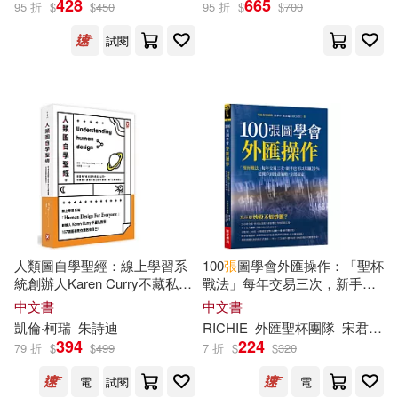
428
665
95 折
$
$
450
95 折
$
$
700
試閱
宋君臨(1)
廖承中(1)
展開
張學孔(1)
張學聖(1)
出版社
(可複選)
徐幸瑜(1)
林聖欽(1)
中國石化出版社(5)
野人(3)
申聖超(1)
聖才學習網(1)
中國社會科學出版社(1)
聖才考研網主編(1)
人類圖自學聖經：線上學習系
100
張
圖學會外匯操作：「聖杯
統創辦人Karen Curry不藏私教
戰法」每年交易三次，新手也
五南(1)
交通部科技顧問室(1)
學，157
張
圖表教你勇敢做自
可以年賺20%；從開戶到投資
中文書
中文書
己!(三版)
策略，全部搞定。
聖才考研網（主編）(1)
凱倫‧柯瑞
朱詩迪
RICHIE
外匯聖杯團隊
宋君臨
人民郵電出版社(1)
卓著(1)
394
224
79 折
$
$
499
7 折
$
$
320
陳彥豪(1)
陳秀珠(1)
電
試閱
電
台聖(1)
詹氏(1)