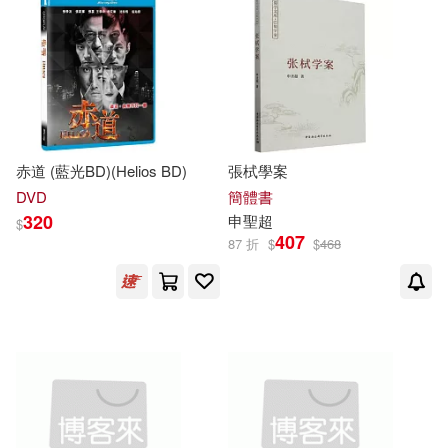
可菲律賓店取(14)
電子書
(可複選)
適合手機平板閱讀(1)
赤道 (藍光BD)(Helios BD)
張栻學案
DVD
簡體書
320
申
聖
超
$
其他
407
(可複選)
87 折
$
$
468
現在可購買商品(7)
作者/演唱/譯/編/繪(2)
價格
-
範圍