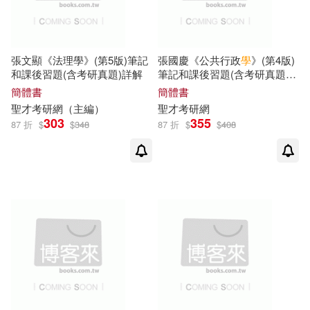
張文顯《法理學》(第5版)筆記
張國慶《公共行政
學
》(第4版)
和課後習題(含考研真題)詳解
筆記和課後習題(含考研真題)
詳解
簡體書
簡體書
聖
才考研網（主編）
聖
才考研網
303
355
87 折
$
$
348
87 折
$
$
408