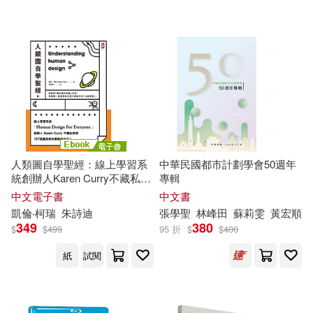
陳雅雯(1)
（台）葉翊霳著(1)
財經傳訊(1)
配送方式
(可複選)
可超商取貨(15)
人類圖自學聖經：線上學習系
中華民國都市計劃學會50週年
統創辦人Karen Curry不藏私教
專輯
可海外宅配(15)
學，157
張
圖表教你勇敢做自
中文電子書
中文書
己!(三版) (電子書)
凱倫‧柯瑞
朱詩迪
張學
聖
林峰田
蘇莉雯
黃宏順
349
380
可港澳店取(14)
$
$
499
95 折
$
$
400
紙
試閱
可新加坡店取(14)