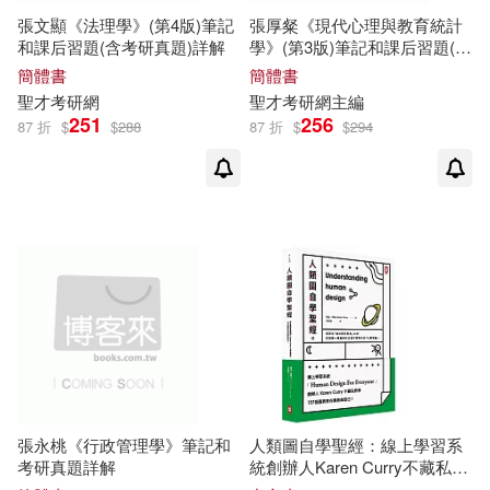
張文顯《法理學》(第4版)筆記
張厚粲《現代心理與教育統計
和課后習題(含考研真題)詳解
學》(第3版)筆記和課后習題(含
考研真題)詳解
簡體書
簡體書
聖
才考研網
聖
才考研網主編
251
256
87 折
$
$
288
87 折
$
$
294
張永桃《行政管理學》筆記和
人類圖自學聖經：線上學習系
考研真題詳解
統創辦人Karen Curry不藏私教
學，157
張
圖表教你勇敢做自