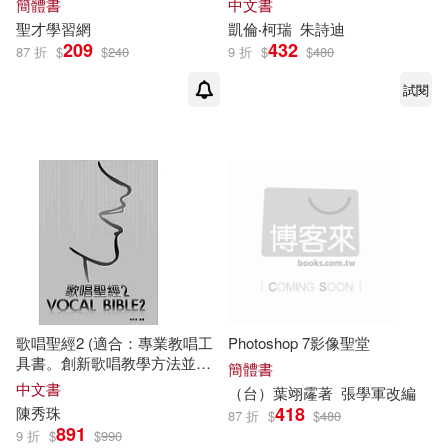
簡體書
中文書
己!
聖
才學習網
凱倫‧柯瑞
朱詩迪
209
432
87 折
$
$
240
9 折
$
$
480
試閱
歌唱聖經2 (適合：專業教唱工
Photoshop 7影像聖堂
具書。創新歌唱教學方法並附
簡體書
有2
張
DVD及一
張
CD)
中文書
（台）葉翊霳著
張學
軍改編
418
陳秀珠
87 折
$
$
480
891
9 折
$
$
990