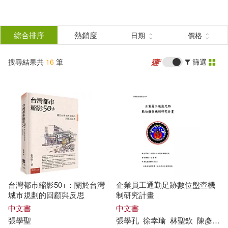
搜
尋
分類
綜合排序
熱銷度
日期
價格
(單選)
結
搜尋結果共
16
筆
篩選
圖書(14)
所有商品(16)
果
影音(1)
電子書(1)
篩
選
展開
作者
(可複選)
台灣都市縮影50+：關於台灣
企業員工通勤足跡數位盤查機
凱倫‧柯瑞(3)
聖才考研網(2)
城市規劃的回顧與反思
制研究計畫
中文書
中文書
張學
聖
張學
孔
徐幸瑜
林
聖
欽
陳彥豪
RICHIE(1)
外匯聖杯團隊(1)