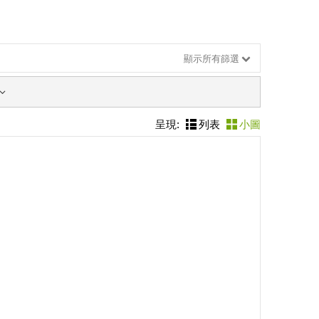
顯示所有篩選
呈現:
列表
小圖