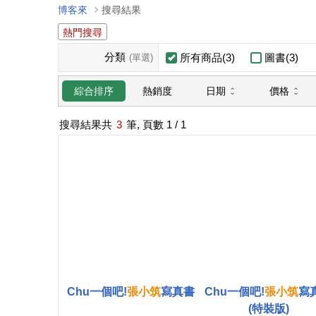
博客來
搜尋結果
熱門搜尋
分類
所有商品(3)
圖書(3)
(單選)
日期
價格
綜合排序
熱銷度
搜尋結果共
3
筆, 頁數
1
/ 1
Chu一個吧!
張
小筑
寫真書
Chu一個吧!
張
小筑
寫
(特裝版)