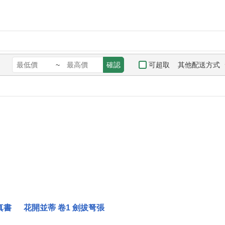
其他配送方式
可超取
~
確認
真書
花開並蒂 卷1 劍拔弩張