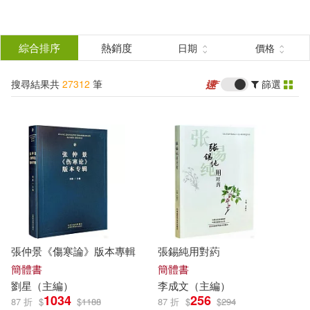
搜
尋
分類
綜合排序
熱銷度
日期
價格
(單選)
結
搜尋結果共
27312
筆
篩選
所有商品(27312)
果
圖書(18472)
影音(2156)
篩
選
雜誌(557)
美妝(33)
展開
作者
(可複選)
服飾(6)
家居生活(58)
張仲景《傷寒論》版本專輯
張錫純用對葯
美食(37)
3C(315)
張煒(99)
張曼娟(86)
簡體書
簡體書
劉星（
主編
）
李成文（
主編
）
1034
256
87 折
$
$
1188
87 折
$
$
294
家電(14)
保健(11)
張愛玲(73)
張恨水(61)