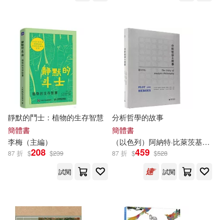
廣西師範大學出版社(94)
陶紅亮（主編）(14)
人民郵電出版社(90)
SANRIO三麗鷗股份有限公司(13)
中國農業出版社(89)
バルタン(13)
上海三聯書店(88)
安妮．法蘭克(13)
張中行(13)
靜默的鬥士：植物的生存智慧
分析哲學的故事
江西美術出版社(88)
幼福(86)
簡體書
簡體書
李梅（
主編
）
（以色列）阿納特·比萊茨基，阿納特·馬塔爾（
張偉（主編）(13)
張大可(13)
208
459
87 折
$
$
239
87 折
$
$
528
河南美術出版社(86)
試閱
試閱
張思萊(13)
上海古籍出版社(83)
張春風（主編）(13)
張磊(13)
中國書店(83)