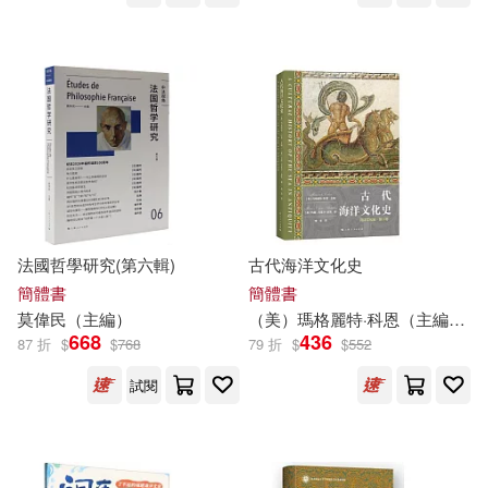
榮躍明（主編）(10)
新世界出版社(60)
沈開艷（主編）(10)
江蘇人民出版社(60)
麥田(60)
趙鎮琬（主編）(10)
上海財經大學出版社(59)
陳重銘(10)
Mocco(9)
生活‧讀書‧新知三聯書店(59)
法國哲學研究(第六輯)
古代海洋文化史
SS-Paradise(9)
簡體書
簡體書
世一(58)
人民交通出版社(58)
莫偉民（
主編
）
（美）瑪格麗特·科恩（
主編
）
上海書畫出版社 編(9)
668
436
87 折
$
$
768
79 折
$
$
552
禾廣(58)
人民軍醫出版社(57)
試閱
中共張家港市委黨史地方志辦公室
(9)
世界圖書出版公司北京公司(56)
京橋こより(9)
勞思光(9)