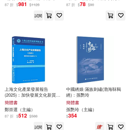
981
78
87 折
$
$
1128
87 折
$
$
90
陳子善(11)
上海書店出版社(63)
試閱
（德）霍斯特‧瑞普(11)
安徽美術出版社(63)
劉燁(10)
張少康(10)
秀威資訊(63)
TMEplus(62)
張文顯著(10)
張潔(10)
天下文化(62)
本書編委會(10)
知識產權出版社(62)
上海文化產業發展報告
中國綉娘·滿族刺繡(渤海靺鞨
(2025)：加快發展文化新質生
綉)：孫艷玲
朵琳．芙秋(10)
產力
簡體書
簡體書
華東師範大學出版社(62)
鄭崇選（
主編
）
孫艷玲（
主編
）
李成文（主編）(10)
512
354
87 折
$
$
588
$
九州出版社(60)
商周出版(60)
試閱