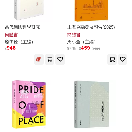
張世英(12)
張景中(12)
同濟大學出版社(74)
張海（主編）(12)
張銀合(12)
當代德國哲學研究
上海金融發展報告(2025)
Ingram(72)
簡體書
簡體書
林楓（主編）(12)
楊耕(12)
龐學銓（
主編
）
周小全（
主編
）
中國建築工業出版社(72)
948
459
$
87 折
$
$
528
王博（主編）(12)
中國文史出版社(72)
王揚宗，葉農（主編）(12)
湖南美術出版社(72)
趙麗宏（主編）(12)
上海教育出版社(71)
アテナ映像 E-BOOK SERIES(11)
上海文藝出版社(70)
アリスJAPAN公式E-book(11)