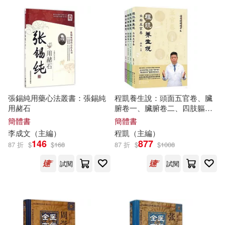
可超商取貨(22061)
電子書閱讀器(6)
ケイ・エム・プロデュース(34)
慕客館(279)
可海外宅配(21700)
電子書(1580)
有聲書(140)
張宇（主編）(34)
海洋出版社(262)
可港澳店取(20912)
張銀合（主編）(30)
SECRET MUSIC(229)
張錫純用藥心法叢書：張錫純
程凱養生說：頭面五官卷、臟
可新加坡店取(20177)
用赭石
腑卷一、臟腑卷二、四肢軀幹
ENJOY美術創意編輯部(29)
卷(全4冊)
大連海事大學出版社(209)
簡體書
簡體書
可菲律賓店取(21035)
李成文（
主編
）
程凱（
主編
）
張之路(28)
146
877
87 折
$
$
168
87 折
$
$
1008
人民出版社(202)
試閱
試閱
FunHouse師資團隊(25)
上市日期
(可複選)
商務印書館(185)
張承志(25)
朱東潤(25)
一個月內上市新品(130)
大樂文化(178)