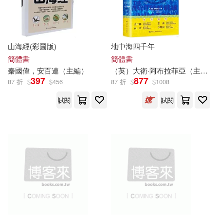
茆榮華（主編）(9)
詹TJ(9)
上海大學出版社(51)
趙敦華（主編）(9)
山海經(彩圖版)
地中海四千年
中國華僑出版社(51)
簡體書
簡體書
秦國偉，安百連（
主編
）
（英）大衛·阿布拉菲亞（
主編
）
開平青年發展基金會(9)
397
877
87 折
$
$
456
87 折
$
$
1008
華夏出版社(51)
試閱
試閱
青佐のり(9)
風車編輯群(9)
廣東人民出版社(50)
龔勛（主編）(9)
中國林業出版社(49)
PRESTIGE DIGITAL BOOK SERIE
S(8)
團結出版社(49)
Random House(8)
上海科學技術文獻出版社(48)