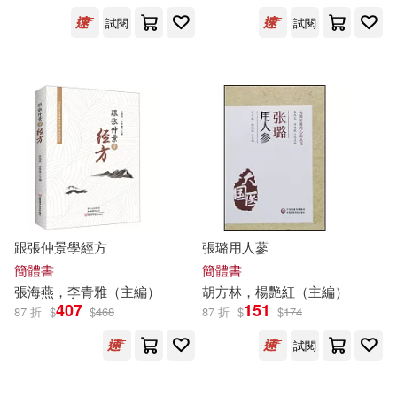
試閱
試閱
設計文具(850)
無印良品(57)
張曉風(57)
展開
日用清潔(222)
休閒生活(14)
李家友（主編）(54)
出版社
(可複選)
婦幼生活(1911)
Non Takayama(47)
愛貝克思(423)
餐廚生活(185)
電子票證(3)
張國見（主編）(44)
社會科學文獻出版社(356)
跟張仲景學經方
張璐用人蔘
鞋包配件(132)
票券(56)
張秋生(44)
AI-PROJECT(42)
簡體書
簡體書
科學出版社(309)
展開
張海燕，李青雅（
主編
）
胡方林，楊艷紅（
主編
）
407
151
87 折
$
$
468
87 折
$
$
174
寵物生活(300)
賈德江(37)
Universal(304)
試閱
配送方式
(可複選)
玲廊滿藝(194)
故宮精品(3)
小紅花圖書工作室(36)
上海人民出版社(279)