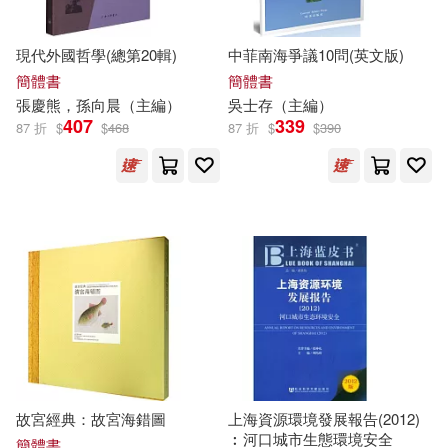
楊建飛（主編）(7)
極楽(7)
YAMABUKI(35)
現代外國哲學(總第20輯)
中菲南海爭議10問(英文版)
簡體書
簡體書
汪耀華（主編）(7)
YG ENTERTAINMENT(35)
張慶熊，孫向晨（
主編
）
吳士存（
主編
）
407
339
87 折
$
$
468
87 折
$
$
390
相場師朗(7)
股市風雲(7)
吉林文史出版社(35)
大境(35)
胡桃さくら(7)
山東教育出版社(35)
舒國瀅（主編）(7)
蔡登山(7)
江蘇美術出版社(35)
蔣勳(7)
蘇偉貞(7)
湖北科學技術出版社(35)
蘇智良（主編）(7)
生命潛能(35)
野人(35)
故宮經典：故宮海錯圖
上海資源環境發展報告(2012)
︰河口城市生態環境安全
簡體書