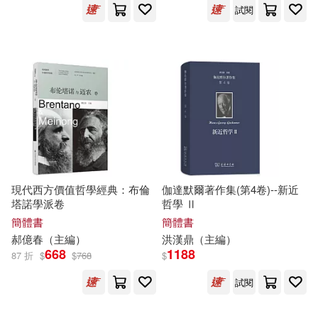
試閱
詹石窗（主編）(8)
天津人民美術出版社(42)
賈德江 主編(8)
賴馬(8)
尖端(42)
東立(42)
鍾正道(8)
鐵鐘(8)
河南科學技術出版社(42)
陸軍（主編）(8)
魏文源(8)
湖北美術出版社(42)
現代西方價值哲學經典：布倫
伽達默爾著作集(第4卷)--新近
黃勇（主編）(8)
塔諾學派卷
哲學 Ⅱ
石油工業出版社(42)
簡體書
簡體書
龍音編輯委員會 編(8)
郝億春（
主編
）
洪漢鼎（
主編
）
北京出版社(41)
668
1188
87 折
$
$
768
$
龔培華（主編）(8)
試閱
最高人民法院出版社(40)