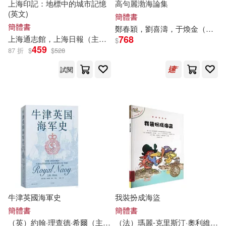
上海印記：地標中的城市記憶
高句麗渤海論集
MTEX(69)
(英文)
簡體書
劉益宏（主編）(11)
簡體書
鄭春穎，劉喜濤，于煥金（
主編
中央編譯出版社(69)
768
上海通志館，上海日報（
主編
）
$
459
87 折
$
$
528
夏征農 主編(11)
孫寶文(11)
北京理工大學出版社(69)
試閱
張劍(11)
張文亮(11)
東方出版社(68)
張賢亮(11)
張輝誠(11)
武漢大學出版社(66)
張錫純(11)
上海音樂出版社(65)
徐錦江（主編）(11)
明發(11)
文匯出版社(65)
三采(64)
牛津英國海軍史
我裝扮成海盜
行政院大陸委員會(11)
簡體書
簡體書
中國政法大學出版社(64)
（英）約翰·理查德·希爾（
主編
）
侯美
（法）瑪麗-克里斯汀·奧利維爾（