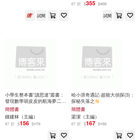
355
程恩富，顧海良（主編）(15)
87 折
$
$
408
法律出版社(104)
遠流(101)
試閱
試閱
（明）張居正(15)
北京師範大學出版社(99)
（美）海倫·凱勒(15)
張老師月刊雜誌(99)
中國辯證唯物主義研究會(14)
南京大學出版社(98)
張大千(14)
張蔭麟(14)
親子天下(96)
小學生整本書“讀思達”叢書：
哈小浪奇遇記-超能大偵探(3)：
張鳴(14)
杜志建（主編）(14)
發現數學胡皮皮的航海夢二年
探秘失落之
海
高等教育出版社(96)
級(上冊)
簡體書
簡體書
鍾建林（
主編
）
梁潔（
主編
）
老舍(14)
謝宇（主編）(14)
156
167
87 折
$
$
179
87 折
$
$
192
作家出版社(95)
崧燁文化(95)
阿部智里(14)
陶方宣(14)