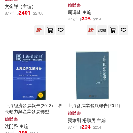
袁筱一（主編）(7)
許子東(7)
簡體書
文金祥（
主編
）
南開大學出版社(34)
2401
周馮琦
主編
87 折
$
$
2760
308
趙錦傑（主編）(7)
87 折
$
$
354
中國輕工業出版社(33)
試閱
郭懷宇（主編）(7)
吉林美術出版社(33)
陳昶（主編）(7)
山東大學出版社(32)
陳燮君（主編）(7)
湖南人民出版社(32)
陳長海（主編）(7)
馮友蘭(7)
中國紡織出版社(31)
上海經濟發展報告(2012)︰增
上海會展業發展報告(2011)
魯德亞德．吉卜林(7)
長動力與產業發展轉型
簡體書
中山大學出版社(31)
簡體書
龔維剛 楊順勇
主編
204
沈開艷
主編
Johnny(6)
MAXING(6)
87 折
$
$
234
308
87 折
$
$
354