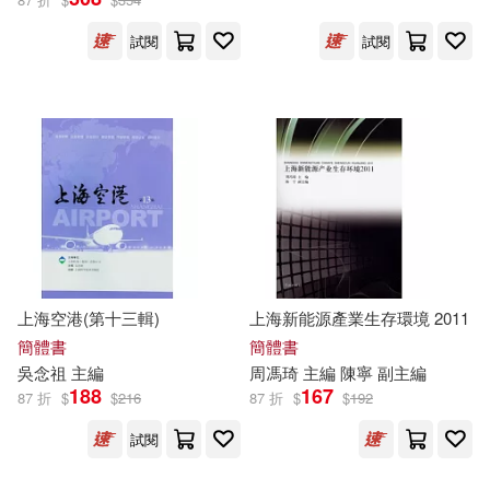
台灣東販(31)
試閱
試閱
Make Believe Ideas Ltd(6)
浙江古籍出版社(31)
Megamorrina(6)
百家出版社(31)
萬里機構(31)
“蘇州千村故事·張家港卷”編委會(6)
遼寧美術出版社(31)
ぷちゴリちゃん(6)
中國海關出版社(30)
みかみてれん(6)
一本杭(6)
上海空港(第十三輯)
上海新能源產業生存環境 2011
中國環境科學出版社(30)
簡體書
簡體書
吳念祖
主編
周馮琦
主編
陳寧 副
主編
上海圖書館(6)
188
167
87 折
$
$
216
87 折
$
$
192
中國計量出版社(30)
九歌(30)
試閱
上海書畫出版社 編(6)
亞神音樂(30)