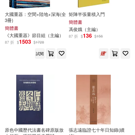
現在可購買商品(8180)
SONY MUSIC(144)
大國重器：空間+陸地+深海(全
矩陣半張量積入門
賈德江（主編）(21)
作者/演唱/譯/編/繪(1)
3冊)
簡體書
中國社會科學出版社(142)
簡體書
馮俊娥（
主編
）
張其成(20)
まみたろう(19)
136
《大國重器》節目組（
價格
主編
）
87 折
$
$
156
-
中國醫藥科技出版社(137)
1503
範圍
87 折
$
$
1728
張宇(19)
張清淵(19)
試閱
皇冠(135)
方天龍(19)
外語教學與研究出版社(130)
崔鍾雷（主編）(18)
中國人民大學出版社(125)
張天翼(18)
麻道明(18)
中華書局(125)
何恭上(17)
張廣德(17)
原色中國歷代法書名碑原版放
張志遠臨證七十年日知錄(續
人民衛生出版社(123)