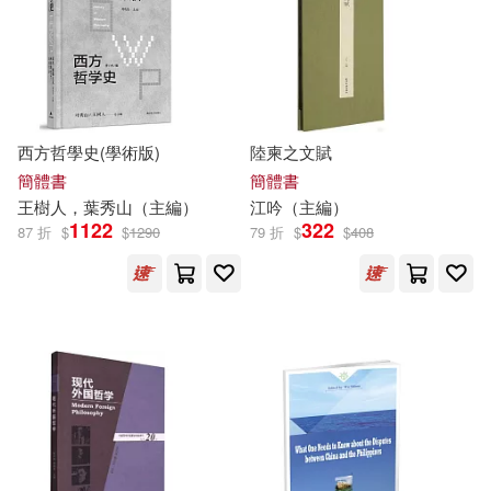
悅知文化(37)
黃山書社(37)
孫寶文（編）(7)
嶋永のの(7)
上海人民美術出版社(36)
張小嫻(7)
張恩嶺(7)
中國水利水電出版社(36)
西方哲學史(學術版)
陸柬之文賦
張慶熊，孫向晨（主編）(7)
簡體書
簡體書
中國美術學院出版社(36)
王樹人，葉秀山（
主編
）
江吟（
主編
）
1122
322
87 折
$
$
1290
79 折
$
$
408
張抗抗(7)
張景中等(7)
北京體育大學出版社(36)
張雅涵(7)
本社編(7)
天地出版社(36)
朱百鋼(7)
朱雲喬(7)
浙江人民美術出版社(36)
李輝 編(7)
福建人民出版社(36)