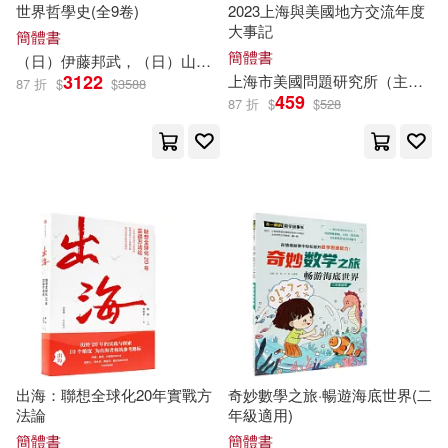
Studio Ghibli(8)
世界哲學史(全9卷)
2023上海與美國地方交流年度
新疆青少年出版社(48)
大事記
簡體書
簡體書
（日）伊藤邦武，（日）山內志朗，（日）中島隆博，（日）納富信留（
プレステージ出版（写真集）(8)
3122
上海市美國問題研究所（
主編
）
87 折
$
$
3588
經濟科學出版社(47)
459
87 折
$
$
528
兩＠財富自由大學 校長(8)
采實文化(47)
八路(8)
冀劍制(8)
天津人民出版社(46)
劉濤（主編）(8)
匪我思存(8)
機械工業出版社(46)
吳曉明（主編）(8)
華中科技大學出版社(46)
幼獅文化(8)
張元濟(8)
三民(45)
財經傳訊(45)
出海：聯想全球化20年實戰方
奇妙數學之旅·暢遊海底世界(二
法論
年級適用)
張宏傑(8)
張忠謀(8)
簡體書
簡體書