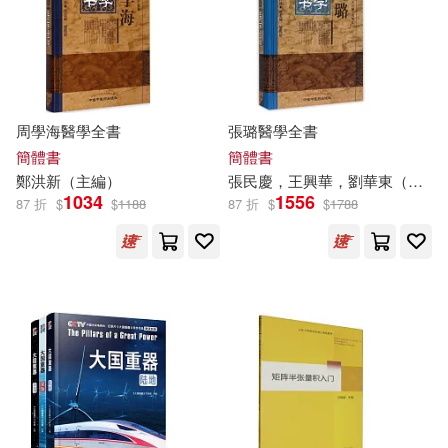
熊召政(25)
本週上市新品(23)
双美生活文創(172)
孔祥濤（主編）(24)
中國海洋大學出版社(168)
電子書
(可複選)
周學海醫學全書
張璐醫學全書
幼福編輯部(24)
張步桃(24)
中國中醫藥出版社(163)
簡體書
簡體書
適合手機平板閱讀(789)
鄭洪新（
主編
）
張民慶，王興華，劉華東（
主編
唐浩明(23)
海倫．凱勒(23)
1034
1556
87 折
$
$
1188
87 折
$
$
1788
warner music(161)
適合平板閱讀(790)
上海書畫出版社(22)
北京大學出版社(156)
免費電子書(10)
ホットエンターテイメント(21)
時報出版(156)
出品人：騷耳(21)
張道真(21)
其他
(可複選)
上海辭書出版社(151)
格林兄弟(21)