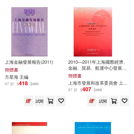
中國大百科全書出版社(6)
北京圖書館出版社(30)
叢書編委會主編(6)
木馬文化(30)
氣象出版社(30)
吉良りん(6)
臺灣商務(30)
吳士存（主編）(6)
上海金融發展報告(2011)
2010—2011年上海國際經濟、
陝西師範大學出版社(30)
金融、貿易、航運中心發展報
簡體書
告
簡體書
方星海
主編
吳根友（主編）(6)
418
上海市發展和改革委員會 上海市發展改革研究院
87 折
$
$
480
黑龍江美術出版社(30)
407
87 折
$
$
468
吳錦標，馬奔（主編）(6)
試閱
試閱
世界知識出版社(29)
周芬伶(6)
墨刻編輯部(6)
中國農業科學技術出版社(29)
孫悟天(6)
安徽美術出版社(6)