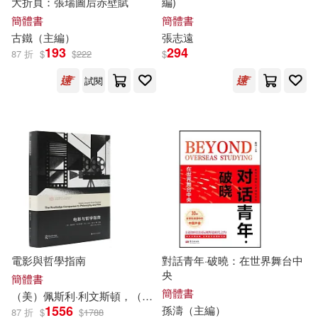
大折頁：張瑞圖后赤壁賦
編)
簡體書
簡體書
張德芬(17)
孫梓評(16)
古鐵（
主編
）
張志遠
悅文社(123)
193
294
87 折
$
$
222
$
張楚廷(16)
張秀勤(16)
上海科學技術出版社(116)
試閱
王魯湘（主編）(16)
北京工藝美術出版社(111)
邱嘉慧(16)
高培耘(16)
上海交通大學出版社(108)
張劍（主編）(15)
張大春(15)
重慶出版社(107)
張維中(15)
本書編寫組(15)
上海書畫出版社(106)
電影與哲學指南
對話青年·破曉：在世界舞台中
央
簡體書
楊金(15)
王光賢（主編）(15)
簡體書
（美）佩斯利·利文斯頓，（美）卡爾·普蘭丁格（
主編
）
李洋等
化學工業出版社(104)
1556
孫濤（
主編
）
87 折
$
$
1788