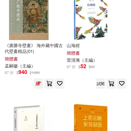
張翔(13)
賈德江 主編(13)
復旦大學出版社(82)
鄭崇選（主編）(13)
金庸(13)
上海社會科學院出版社(81)
黃羿瓅(13)
《廣勝寺壁畫》 海外藏中國古
山海經
浙江大學出版社(81)
代壁畫精品(01)
簡體書
簡體書
雷清漪（
主編
）
SS-Paradiseガールズ(12)
52
孟嗣徽（
主編
）
87 折
$
$
60
電子工業出版社(80)
940
87 折
$
$
1080
中國地圖出版社(12)
試閱
人民文學出版社(79)
人類文化編輯部(12)
清華大學出版社(78)
劉益宏(12)
大風颳過(12)
聯經出版公司(78)
滾石(77)