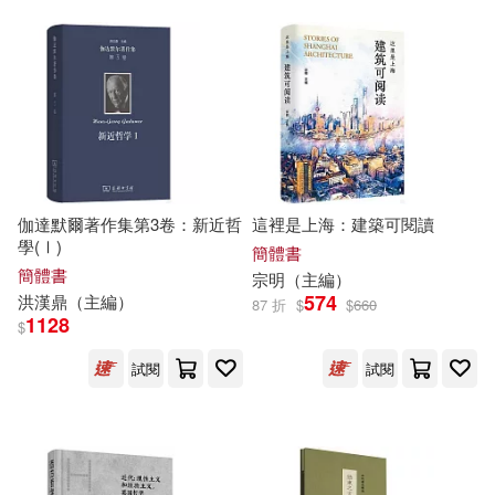
(美)凱勒(7)
MAX-A(7)
中國少年兒童出版社(39)
NEXT(7)
ながえSTYLE(7)
博樂伯樂(39)
優渥客(7)
東方出版中心(39)
全國政協文史和學習委員會(7)
伽達默爾著作集第3卷：新近哲
這裡是上海：建築可閱讀
西泠印社出版社(39)
學(Ⅰ)
簡體書
劉軍（主編）(7)
吉松由美(7)
簡體書
宗明（
主編
）
文化藝術出版社(38)
574
洪漢鼎（
主編
）
87 折
$
$
660
1128
$
含瑛(7)
吳兆麟（主編）(7)
音樂之橋(38)
學林出版社(37)
試閱
試閱
周宇廷(7)
周漢民（主編）(7)
廣西美術出版社(37)
唐文辭書編委會主編(7)