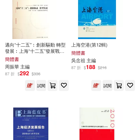
北京聯合出版公司(29)
宋淇(6)
宋鄺文美(6)
浙江少年兒童出版社(29)
寂地(6)
岑仲勉(6)
Linfair Records Limited(28)
邁向“十二五”︰創新驅動 轉型
上海空港(第12輯)
發展︰上海“十二五”發展戰略
簡體書
張伯苓(6)
張允中(6)
思路研究
簡體書
吳念祖
主編
中國經濟出版社(28)
188
周振華
主編
87 折
$
$
216
292
87 折
$
$
336
張光年(6)
張宗賢(6)
吉林科學技術出版社(28)
試閱
試閱
張小虹(6)
張志和(6)
山東人民出版社(28)
張成新(6)
張捷(6)
江蘇鳳凰文藝出版社(28)
張文質(6)
張棗(6)