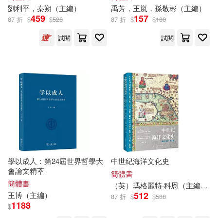
鳳凰出版社(45)
劉利平，秦朔（
主編
）
禹芳，王嵐，孫敬彬（
主編
）
459
157
87 折
$
$
528
87 折
$
$
180
張玉清(8)
張至廷(8)
天津楊柳青畫社(44)
試閱
試閱
徐俊西(8)
李慶新（主編）(8)
學苑出版社(44)
樂幼編輯部(8)
海明威(8)
現代出版社(43)
海潤陽光(8)
淳子(8)
青島出版社(43)
清秋子(8)
王中江（主編）(8)
北京科學技術出版社(42)
學以成人：第24屆世界哲學大
中世紀海洋文化史
王曙光（主編）(8)
翟德安(8)
會論文精萃
簡體書
吉林出版集團有限責任公司(42)
簡體書
（英）瑪格麗特·科恩（
主編
）
512
王博（
主編
）
87 折
$
$
588
臧峰宇（主編）(8)
1188
$
四川大學出版社(42)