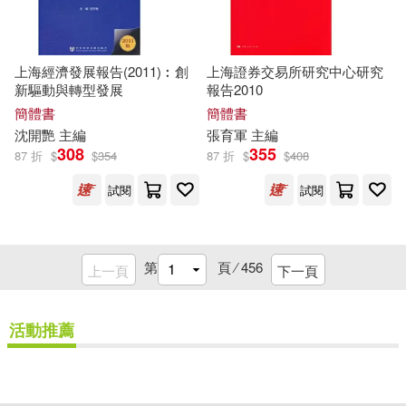
漢語大詞典出版社(28)
張毅(6)
張永軍(6)
西南交通大學出版社(28)
上海經濟發展報告(2011)︰創
上海證券交易所研究中心研究
新驅動與轉型發展
報告2010
張琪(6)
張真卿(6)
首都師範大學出版社(28)
簡體書
簡體書
沈開艷
主編
張
育軍
主編
張華(6)
張謇(6)
308
355
87 折
$
$
354
87 折
$
$
408
印刻(27)
古吳軒出版社(27)
試閱
試閱
張錯(6)
張雅琴(6)
吉林大學出版社(27)
彭緒洛(6)
第
頁 ⁄
456
上一頁
下一頁
地質出版社(27)
懶鬼子英日語編輯群(6)
活動推薦
安徽文藝出版社(27)
成輝（主編）(6)
客家委員會(27)
重新設定
確認