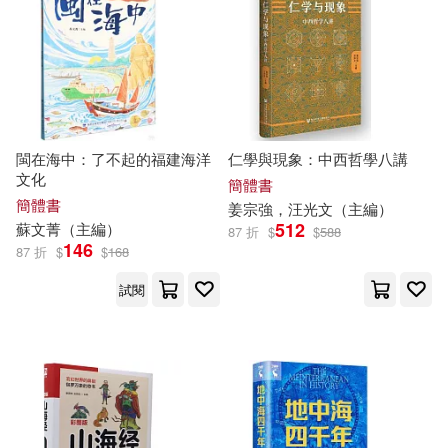
文物出版社(56)
客家委員會(9)
中信出版社(55)
尉曉榕（主編）(9)
張世祥(9)
光明日報出版社(54)
閩在海中：了不起的福建海洋
仁學與現象：中西哲學八講
張德明(9)
張志遠(9)
文化
簡體書
Neo Media(53)
簡體書
姜宗強，汪光文（
主編
）
512
蘇文菁（
主編
）
張海文 等（主編）(9)
87 折
$
$
588
146
人民美術出版社(53)
87 折
$
$
168
木多康昭(9)
本社(9)
試閱
廈門大學出版社(53)
秦嗣林(9)
老貓博士(9)
上海遠東出版社(52)
肖林（主編）(9)
長江文藝出版社(52)