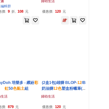
文書
婦幼生活
車編輯群
9
108
120
惠價:
折,
元
優惠價:
元
ayDoh 培樂多 - 繽紛
彩
(2盒1包)雄獅 BLOP-
12
/B
虹
50
色
黏土
組
奶油獅
12
色
塑盒粉蠟筆(外
盒顏色隨機出貨)
幼生活
婦幼生活
879
120
惠價:
元
優惠價:
元