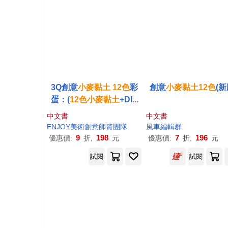
3Q創意
小麥
黏土
12
色
彩
創意
小麥
黏土
12
色
(新
蛋：(
12
色
小麥
黏土
+DIY
教學手冊+繽紛彩蛋
12
顆)
中文書
中文書
ENJOY美術創意師資團隊
風車編輯群
9
198
7
196
優惠價:
折,
元
優惠價:
折,
元
試閱
試閱