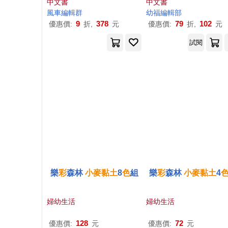
中文書
中文書
風車編輯群
幼福編輯部
9
378
79
102
優惠價:
折,
元
優惠價:
折,
元
試閱
樂
彩
森林
小麥
黏土
8
色
組
樂
彩
森林
小麥
黏土
4
婦幼生活
婦幼生活
128
72
優惠價:
元
優惠價:
元