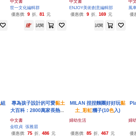
中文書
中文書
中
世一文化編輯群
ENJOY美術創意編輯部
風
9
81
9
169
優惠價:
折,
元
優惠價:
折,
元
優
試閱
試閱
色
組
專為孩子設計的可愛
黏土
MILAN 捏捏麵團好好玩
黏
Pl
大百科：2800萬家長熱推!
土
_
彩虹
糰子(10
色
入)
從基礎到進階，收錄
12
主
中文書
婦幼生活
婦
題157款作品，提升孩子
金旼貞
張雅眉
創意力X專注力
75
486
85
467
優惠價:
折,
元
優惠價:
折,
元
優