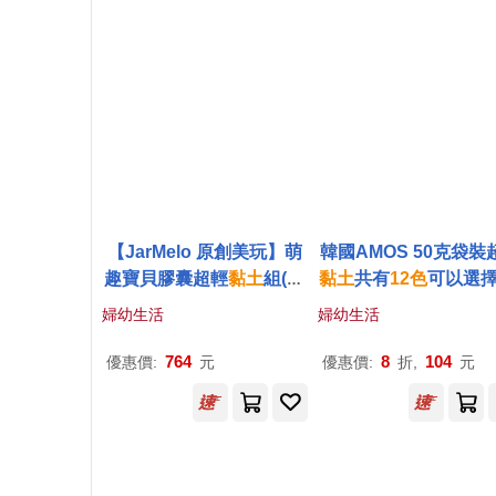
【JarMelo 原創美玩】萌
韓國AMOS 50克袋裝
趣寶貝膠囊超輕
黏土
組(
12
黏土
共有
12
色
可以選擇
色
) JA97083
灣總代理公司貨)藍
婦幼生活
婦幼生活
764
8
104
優惠價:
元
優惠價:
折,
元