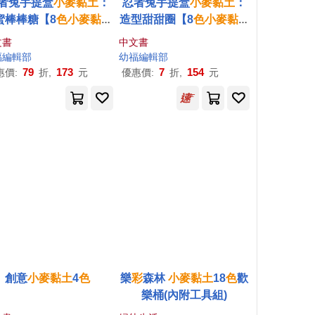
者兔手提盒
小麥
黏土
：
忍者兔手提盒
小麥
黏土
：
蜜棒棒糖【8
色
小麥
黏土
造型甜甜圈【8
色
小麥
黏土
、9件工具】
、9件工具、1張餐墊】
文書
中文書
福編輯部
幼福編輯部
79
173
7
154
惠價:
折,
元
優惠價:
折,
元
創意
小麥
黏土
4
色
樂
彩
森林
小麥
黏土
18
色
歡
樂桶(內附工具組)