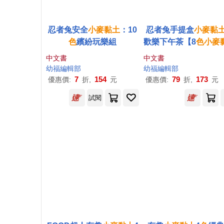
忍者兔安全
小麥
黏土
：10
忍者兔手提盒
小麥
黏
色
繽紛玩樂組
歡樂下午茶【8
色
小麥
、9件工具、1張餐墊
中文書
中文書
幼福編輯部
幼福編輯部
7
154
79
173
優惠價:
折,
元
優惠價:
折,
元
試閱