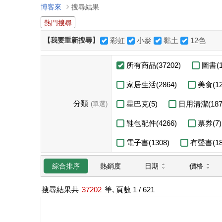
博客來
搜尋結果
熱門搜尋
【我要重新搜尋】
彩虹
小麥
黏土
12色
所有商品(37202)
圖書(1
家居生活(2864)
美食(12
分類
星巴克(5)
日用清潔(187
(單選)
鞋包配件(4266)
票券(7)
電子書(1308)
有聲書(18
日期
價格
綜合排序
熱銷度
搜尋結果共
37202
筆, 頁數
1
/ 621