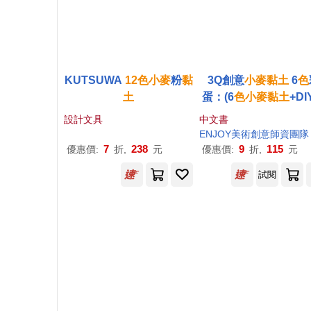
KUTSUWA
12
色
小麥
粉
黏
3Q創意
小麥
黏土
6
色
土
蛋：(6
色
小麥
黏土
+DI
學手冊+繽紛彩蛋6顆
設計文具
中文書
ENJOY美術創意師資團隊
7
238
9
115
優惠價:
折,
元
優惠價:
折,
元
試閱