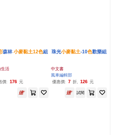
彩
森林
小麥
黏土
12
色
組
珠光
小麥
黏土
-10
色
歡樂組
幼生活
中文書
風車編輯部
176
7
126
惠價:
元
優惠價:
折,
元
試閱