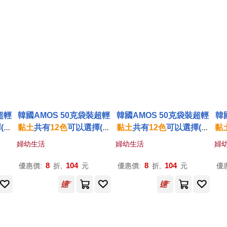
超輕
韓國AMOS 50克袋裝超輕
韓國AMOS 50克袋裝超輕
韓
(台
黏土
共有
12
色
可以選擇(台
黏土
共有
12
色
可以選擇(台
黏
色
灣總代理公司貨)黃色
灣總代理公司貨)紅色
婦幼生活
婦幼生活
婦
8
104
8
104
優惠價:
折,
元
優惠價:
折,
元
優