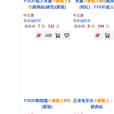
FOOD超人有趣
小麥
黏土
4
有趣
小麥
黏土
4
色
經
色
經典組(綠色)(新版)
(粉紅)：FOOD超人
中文書
中文書
風車編輯群
風車編輯群
7
112
9
144
優惠價:
折,
元
優惠價:
折,
元
試閱
FOOD動物篇
小麥
黏土
8
色
忍者兔安全
小麥
黏土
：
(新版)
經典組