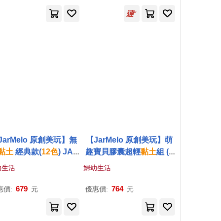
JarMelo 原創美玩】無
【JarMelo 原創美玩】萌
黏土
經典款(
12
色
) JA9
趣寶貝膠囊超輕
黏土
組 (
1
1098
2
色
) JA97083
幼生活
婦幼生活
679
764
惠價:
元
優惠價:
元