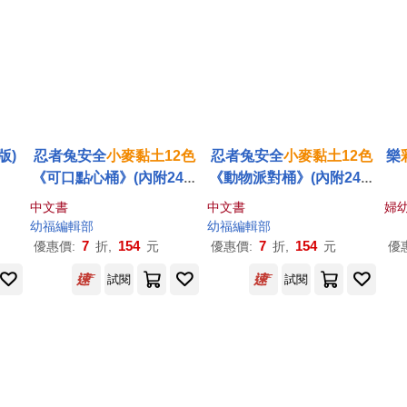
版)
忍者兔安全
小麥
黏土
12
色
忍者兔安全
小麥
黏土
12
色
樂
《可口點心桶》(內附24袋
《動物派對桶》(內附24袋
小麥
黏土
+創意工具配件7
小麥
黏土
+創意工具配件1
中文書
中文書
婦
個+示範手冊)
0個+示範手冊)
幼福編輯部
幼福編輯部
7
154
7
154
優惠價:
折,
元
優惠價:
折,
元
優
試閱
試閱