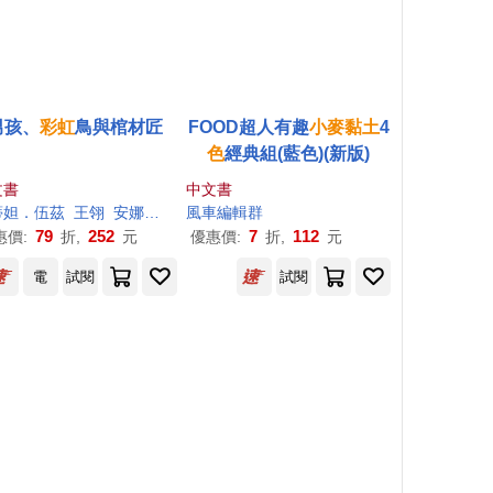
男孩、
彩虹
鳥與棺材匠
FOOD超人有趣
小麥
黏土
4
色
經典組(藍色)(新版)
文書
中文書
蒂妲．伍茲
王翎
安娜斯卡．艾勒帕茲
風車編輯群
79
252
7
112
惠價:
折,
元
優惠價:
折,
元
電
試閱
試閱