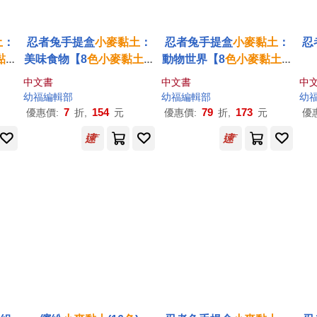
土
：
忍者兔手提盒
小麥
黏土
：
忍者兔手提盒
小麥
黏土
：
忍
黏土
美味食物【8
色
小麥
黏土
、
動物世界【8
色
小麥
黏土
、
】
10件工具、1張餐墊】
9件工具】
中文書
中文書
中
幼福編輯部
幼福編輯部
幼
7
154
79
173
優惠價:
折,
元
優惠價:
折,
元
優