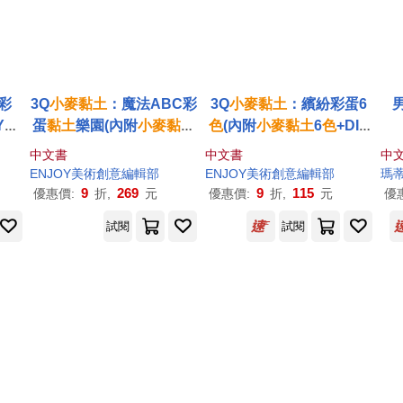
彩
3Q
小麥
黏土
：魔法ABC彩
3Q
小麥
黏土
：繽紛彩蛋6
Y教
蛋
黏土
樂園(內附
小麥
黏土
色
(內附
小麥
黏土
6
色
+DIY
)
8
色
+26個英文字母壓模
教學手冊+繽紛彩蛋6顆)
中文書
中文書
中
+繽紛彩蛋8顆+DIY教學手
ENJOY美術創意編輯部
ENJOY美術創意編輯部
瑪
冊+7個工具配件)
9
269
9
115
優惠價:
折,
元
優惠價:
折,
元
優
試閱
試閱