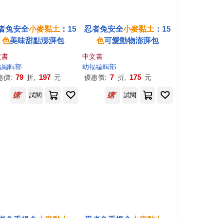
者兔安全
小麥
黏土
：15
忍者兔安全
小麥
黏土
：15
色
美味甜點澎湃包
色
可愛動物澎湃包
文書
中文書
福編輯部
幼福編輯部
79
197
7
175
惠價:
折,
元
優惠價:
折,
元
試閱
試閱