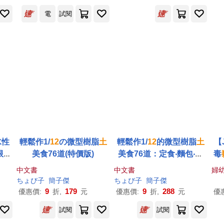
電
試閱
水性
輕鬆作1/
12
の微型樹脂
土
輕鬆作1/
12
的微型樹脂
土
【
限：
美食76道(特價版)
美食76道：定食‧麵包‧拉
毒
麵‧甜點‧擬真度100%!(暢
中文書
中文書
婦
銷版)(二版)
ちょび子
簡子傑
ちょび子
簡子傑
9
179
9
288
優惠價:
折,
元
優惠價:
折,
元
優
試閱
試閱