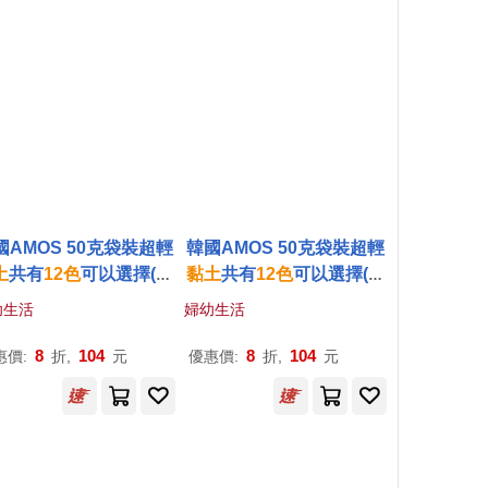
國AMOS 50克袋裝超輕
韓國AMOS 50克袋裝超輕
土
共有
12
色
可以選擇(台
黏土
共有
12
色
可以選擇(台
灣總代理公司貨)綠色
灣總代理公司貨)咖啡
色
幼生活
婦幼生活
8
104
8
104
惠價:
折,
元
優惠價:
折,
元