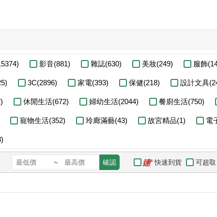
5374)
影音(881)
雜誌(630)
美妝(249)
服飾(14
5)
3C(2896)
家電(393)
保健(218)
設計文具(24
)
休閒生活(672)
婦幼生活(2044)
餐廚生活(750)
寵物生活(352)
玲廊滿藝(43)
故宮精品(1)
電
)
快速到貨
可超取
~
確認