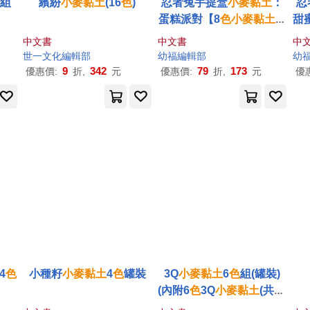
典組
繽紛
小麥
黏土
(16
色
)
忍者兔手提盒
小麥
黏土
：
忍
蛋糕派對【8
色
小麥
黏土
、
甜
10件工具】
中文書
中文書
中
世一文化編輯部
幼福編輯部
幼
9
342
79
173
優惠價:
折,
元
優惠價:
折,
元
優
4
色
小種籽
小麥
黏土
4
色
罐裝
3Q
小麥
黏土
6
色
組(罐裝)
(內附6
色
3Q
小麥
黏土
(共48
0g)+10款教學說明書)