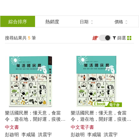
搜
尋
分類
綜合排序
熱銷度
日期
價格
(單選)
結
搜尋結果共
5
筆
篩選
圖書(4)
所有商品(5)
果
電子書(1)
篩
選
展開
作者
(可複選)
樂活國民曆：懂天意，食當
樂活國民曆：懂天意，食當
彭啟明(2)
令，遊在地，開好運，疫後必
令，遊在地，開好運，疫後必
備新時代節氣生活指南(增修新
備新時代節氣生活指南(增修新
中文書
中文電子書
版)
版) (電子書)
彭
啟明
李
咸
陽
洪
震宇
彭
啟明
李
咸
陽
洪
震宇
彭啟明、李咸陽、洪震宇(2)