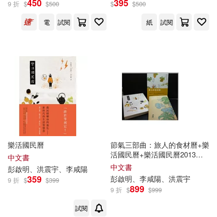
450
395
9 折
$
$
500
$
$
500
電
試閱
紙
試閱
李咸陽(2)
洪震宇(2)
彭啟明、洪震宇、李咸陽(1)
出版社
(可複選)
遠流(5)
樂活國民曆
節氣三部曲：旅人的食材曆+樂
活國民曆+樂活國民曆2013日
中文書
誌手札
中文書
彭
啟明
、洪
震宇
、
李
咸
陽
配送方式
(可複選)
359
彭
啟明
、
李
咸
陽
、洪
震宇
9 折
$
$
399
899
9 折
$
$
999
可超商取貨(4)
可海外宅配(4)
試閱