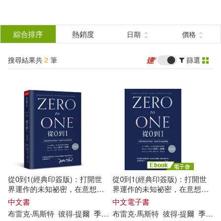
搜
尋
分類
綜合排序
熱銷度
日期
價格
(單選)
結
搜尋結果共
2
筆
篩選
圖書(1)
所有商品(2)
果
電子書(1)
篩
選
展開
作者
(可複選)
從0到1(經典印簽版)：打開世
從0到1(經典印簽版)：打開世
布雷克‧馬斯特(2)
界運作的未知祕密，在意想不
界運作的未知祕密，在意想不
到之處發現價值
到之處發現價值 (電子書)
中文書
中文電子書
布
雷克
‧
馬斯特
彼得
‧
提爾
季晶晶
布
雷克
‧
馬斯特
彼得
‧
提爾
季晶晶
彼得‧提爾(2)