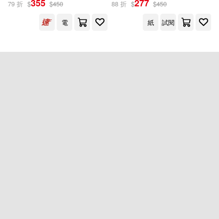
355
277
79 折
$
$
450
88 折
$
$
450
電
紙
試閱
出版社
(可複選)
天下雜誌(2)
配送方式
(可複選)
可超商取貨(1)
可海外宅配(1)
可港澳店取(1)
可新加坡店取(1)
重新設定
確認