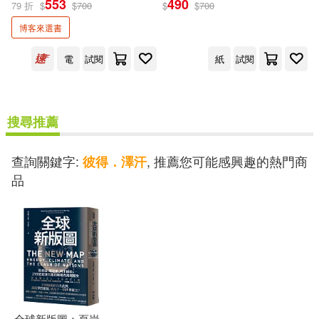
553
490
79 折
$
$
700
$
$
700
出版社
(可複選)
博客來選書
感電出版(2)
電
試閱
紙
試閱
配送方式
搜尋推薦
(可複選)
查詢關鍵字:
, 推薦您可能感興趣的熱門商
彼得．澤汗
可超商取貨(1)
可海外宅配(1)
品
可港澳店取(1)
可新加坡店取(1)
可菲律賓店取(1)
全球新版圖：頁岩