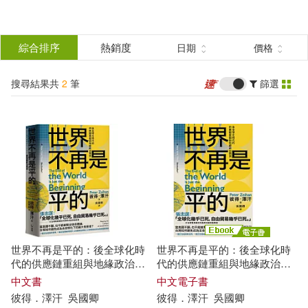
搜
尋
分類
綜合排序
熱銷度
日期
價格
(單選)
結
搜尋結果共
2
筆
篩選
圖書(1)
所有商品(2)
果
電子書(1)
篩
選
展開
作者
(可複選)
世界不再是平的：後全球化時
世界不再是平的：後全球化時
彼得．澤汗(2)
代的供應鏈重組與地緣政治預
代的供應鏈重組與地緣政治預
測
測 (電子書)
中文書
中文電子書
彼得
．
澤
汗
吳國卿
彼得
．
澤
汗
吳國卿