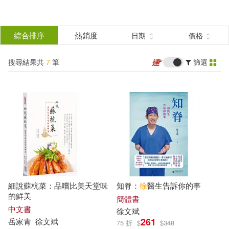
搜
尋
分類
綜合排序
熱銷度
日期
價格
(單選)
結
搜尋結果共
7
筆
篩選
圖書(7)
所有商品(7)
果
展開
篩
選
作者
(可複選)
徐文斌(5)
岳家青(1)
細說蘇杭菜：品嚐比美天堂味
知脊：
徐
醫生告訴你的事
徐文斌（編著）(1)
的鮮美
簡體書
中文書
徐文斌
261
岳家青
徐文斌
75 折
$
$
348
薛慧芬，徐文斌等(1)