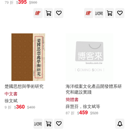
395
79 折
$
$
500
試閱
出版社
(可複選)
上海人民出版社(1)
中國金融出版社(1)
天津人民出版社(1)
楚國思想與學術研究
海洋檔案文化產品開發體系研
究和建設實踐
中文書
廣西師範大學出版社(1)
簡體書
徐文斌
360
薛慧芬，
徐文斌
等
9 折
$
$
400
459
昌明文化(1)
87 折
$
$
528
試閱