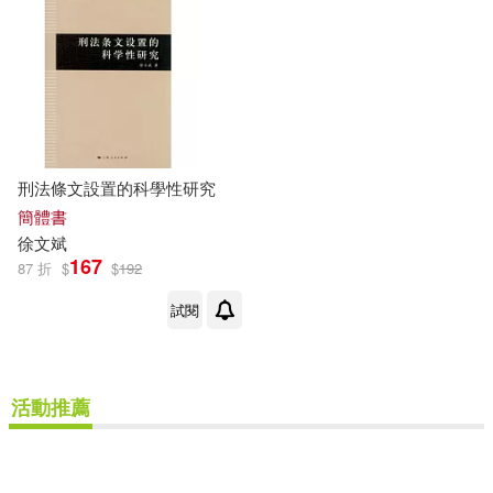
其他
(可複選)
現在可購買商品(3)
作者/演唱/譯/編/繪(7)
刑法條文設置的科學性研究
簡體書
價格
徐文斌
-
範圍
167
87 折
$
$
192
試閱
活動推薦
重新設定
確認