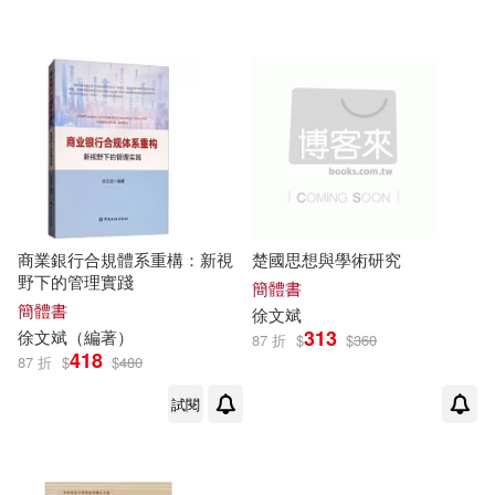
湖北教育出版社(1)
食為天文創有限公司(1)
配送方式
(可複選)
可超商取貨(7)
可海外宅配(7)
商業銀行合規體系重構：新視
楚國思想與學術研究
野下的管理實踐
簡體書
可港澳店取(7)
簡體書
徐文斌
313
徐文斌
（編著）
87 折
$
$
360
418
87 折
$
$
480
可新加坡店取(7)
試閱
可菲律賓店取(7)