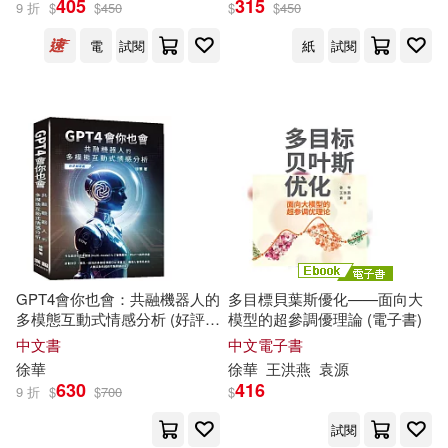
405
315
9 折
$
$
450
$
$
450
電
試閱
紙
試閱
徐華軍(8)
徐華東（主編）(7)
展開
徐華東(5)
徐華鐺（編著）(5)
出版社
(可複選)
徐華震(4)
徐華龍(4)
中國林業出版社(63)
徐華（主編）(4)
徐華亮(3)
朝華出版社(13)
徐華佗(3)
徐華康(3)
GPT4會你也會：共融機器人的
多目標貝葉斯優化——面向大
多模態互動式情感分析 (好評回
模型的超參調優理論 (電子書)
清華大學出版社(13)
展開
饋版)
中文書
中文電子書
徐華炳(3)
朱源(3)
徐華
徐華
王洪燕
袁源
科學出版社(13)
630
416
9 折
$
$
700
$
配送方式
(可複選)
賈德江(3)
宮澤賢治(2)
試閱
北京工藝美術出版社(12)