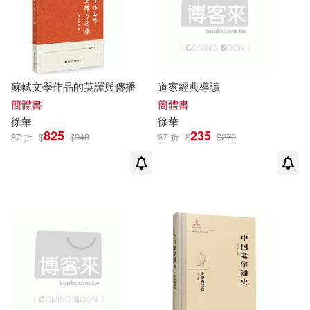
蘇軾文學作品的英譯與傳播
道家經典導讀
簡體書
簡體書
徐華
徐華
825
235
87 折
$
$
948
87 折
$
$
270