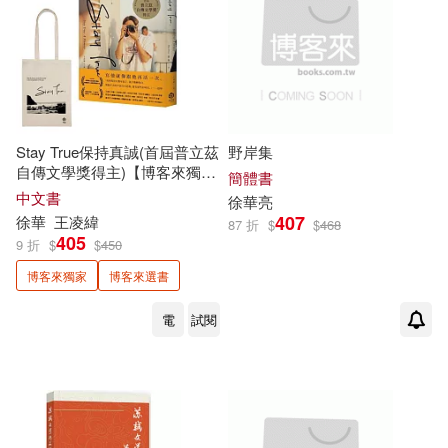
Stay True保持真誠(首屆普立茲
野岸集
自傳文學獎得主)【博客來獨家
簡體書
限量贈品版】
中文書
徐華
亮
407
徐華
王凌緯
87 折
$
$
468
405
9 折
$
$
450
博客來獨家
博客來選書
電
試閱