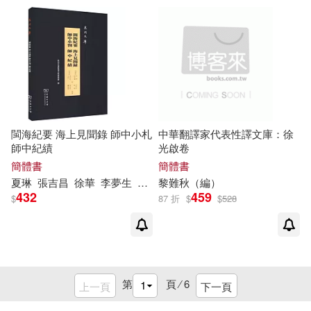
閩海紀要 海上見聞錄 師中小札
中華翻譯家代表性譯文庫：徐
師中紀績
光啟卷
簡體書
簡體書
夏琳
張吉昌
徐華
李夢生
萬正色
黎難秋（編）
阮旻錫
432
459
$
87 折
$
$
528
第
頁 ⁄
6
上一頁
下一頁