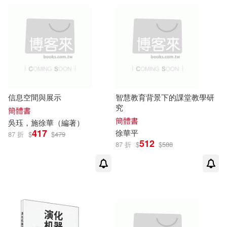
王洪燕(1)
湖北教育出版社(1)
王澤奇，徐華（主編）(1)
湖北科學技術出版社(1)
王澤峰，展更豪，徐華雨(1)
湖南科學技術出版社(1)
信息空間與展示
智慧教育背景下的課堂教學研
究
簡體書
王金南，徐華清（主編）(1)
福建教育出版社(1)
笛藤(1)
簡體書
吳珏，施
徐華
（編著）
417
徐華
平
87 折
$
$
479
512
87 折
$
$
588
町田純(1)
畑村洋太郎(1)
聚財資訊(1)
良品文化(1)
睢大篔，徐華麗（主編）(1)
華南理工大學出版社(1)
祁京生（主編）(1)
竹內宏(1)
華夏出版社(1)
華杏(1)