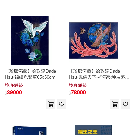
可超商取貨(304)
島崎藤村(2)
徐光華(2)
人民交通出版社(7)
可海外宅配(304)
徐志摩(2)
徐華清(2)
大連海事大學出版社(7)
可港澳店取(304)
徐華鐺 編著(2)
施徐華(2)
知識出版社(6)
中華書局(5)
可新加坡店取(304)
(明)徐霞客(1)
[明]徐弘祖(1)
【玲廊滿藝】徐政達Dada
【玲廊滿藝】徐政達Dada
安徽科學技術出版社(5)
Hsu-錦繡覓繁華65x50cm
Hsu-鳳儀天下-福滿乾坤展盛華
可菲律賓店取(304)
91x65cm
[明]徐霞客(1)
玲廊滿藝
玲廊滿藝
社會科學文獻出版社(5)
39000
78000
$
$
[英]查爾斯·漢迪(1)
電子書
(可複選)
上海三聯書店(4)
《慶賀徐光冀先生九十華誕論文
集》編委會(1)
適合手機平板閱讀(6)
二十張出版(4)