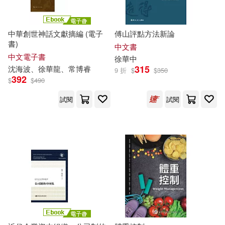
立村文化(3)
周華友(1)
中華創世神話文獻摘編 (電子
傅山評點方法新論
電子科技大學出版社(3)
書)
中文書
國立臺灣傳統藝術總處籌備處傳統
中文電子書
徐華
中
藝術中心(1)
上海人民出版社(2)
315
沈海波、
徐華
龍、常博睿
9 折
$
$
350
392
$
$
490
夏琳(1)
上海文化出版社(2)
試閱
試閱
夏雲峰，徐華，聞雲呈等(1)
中國婦女出版社(2)
夏雲峰，聞雲呈，徐華，吳道文(1)
中國旅游出版社(2)
姜怡鄧(1)
孫啟華(1)
中國紡織出版社(2)
尹盛蓮，徐華俊，武雲文（主編）
(1)
中國言實出版社(2)