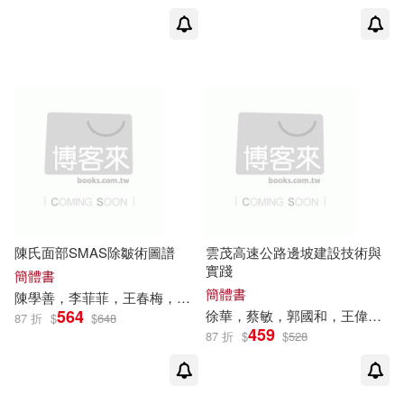
（美）瑪麗·克勞福德(1)
（英）凱文·克羅斯利(1)
陳氏面部SMAS除皺術圖譜
雲茂高速公路邊坡建設技術與
實踐
簡體書
簡體書
陳學善，李菲菲，王春梅，
徐華
（主編）
564
徐華
，蔡敏，郭國和，王偉力，王國志
87 折
$
$
648
459
87 折
$
$
528