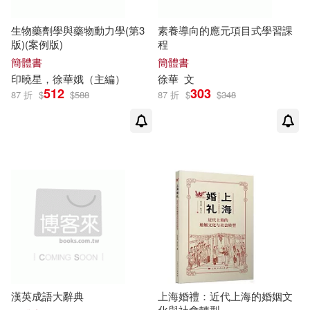
郭婕(1)
郭延禮(1)
陝西人民出版社(1)
生物藥劑學與藥物動力學(第3
素養導向的應元項目式學習課
郭蓁(1)
鄒驥(1)
版)(案例版)
程
雲南科技出版社(1)
簡體書
簡體書
印曉星，
徐華
娥（主編）
徐華
文
鄔冬華，虞紅斌，張四海，樓燁，
鳳凰出版社(1)
麗文文化(1)
512
303
徐華，呂月(1)
87 折
$
$
588
87 折
$
$
348
鄧海濱（主編）(1)
鄭作時(1)
黑龍江人民出版社(1)
鄭佾琪(1)
鄭華，徐華山，李雲開等(1)
鄭蓉（主編）(1)
阮旻錫(1)
漢英成語大辭典
上海婚禮：近代上海的婚姻文
陳力生(1)
化與社會轉型