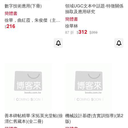
數字技術應用(下冊)
領域UGC文本中話題-特徵關係
抽取及應用研究
簡體書
徐華，袁源(1)
吉林文史出版社(1)
簡體書
徐華
，曲紅霞，朱俊傑（主編）
216
徐華
林
$
徐華，邢金春，陳斌（主編）(1)
312
國立傳藝中心(1)
87 折
$
$
359
徐華，韓富慶，婁健(1)
團結出版社(1)
徐華，高凱(1)
文(1)
外語教學與研究出版社(1)
施徐華 編(1)
大連理工大學出版社(1)
施文娟，徐華，朱成雲，李文傑，
天津古籍出版社(1)
劉海燕，田洪超等(1)
善本碑帖精華·宋拓英光堂帖(徐
機械設計基礎(含實訓指導)(第2
日本《走遍全球》編輯室(1)
學林出版社(1)
渭仁舊藏本)(全二冊)
版)