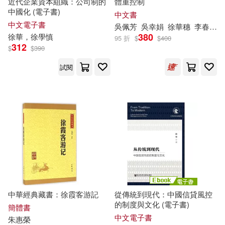
近代企業資本組織：公司制的
體重控制
中國化 (電子書)
中文書
廣東省人民政府文史研究館(1)
中文電子書
吳佩芳
吳幸娟
徐華
穗
李春松
中國農業科學技術出版社(2)
380
徐華
，徐學慎
95 折
$
$
400
312
張印則(1)
張吉昌(1)
$
$
390
中國電力出版社(2)
試閱
張懷兵，徐華（主編）(1)
中山大學出版社(2)
張立人(1)
人民日報出版社(2)
彭海濤，王興平，徐華，王兆建，
雷景堂，尹智勇，李祥瑋，高勇，
人民美術出版社(2)
孫彥卓(1)
徐公持(1)
徐冠華(1)
人民衛生出版社(2)
中華經典藏書：徐霞客游記
從傳統到現代：中國信貸風控
的制度與文化 (電子書)
簡體書
徐志摩;陸小曼(1)
化學工業出版社(2)
中文電子書
朱惠榮