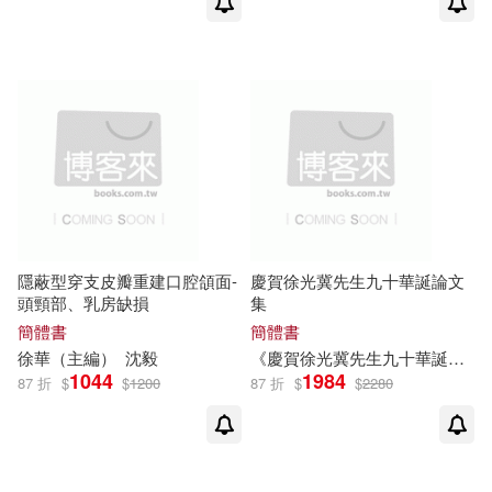
束定芳 主編(1)
林文元(1)
東南大學出版社(1)
林鑾珍(1)
柳大華等 編著(1)
東華大學出版社(1)
樊前鋒(1)
江吟（主編）(1)
機械工業出版社(1)
沈毅(1)
江蘇文藝出版社(1)
沈海波、徐華龍、常博睿(1)
江西人民出版社(1)
隱蔽型穿支皮瓣重建口腔頜面-
慶賀徐光冀先生九十華誕論文
頭頸部、乳房缺損
集
簡體書
簡體書
火田村洋太郎(1)
浙江人民美術出版社(1)
徐華
（主編）
沈毅
《慶賀徐光冀先生九十華誕論文集》編委會
1044
1984
87 折
$
$
1200
87 折
$
$
2280
王其（礻韋） 編(1)
浙江文藝出版社(1)
王毅，徐華清，譚顯春，柴麒敏
海洋出版社(1)
（主編）(1)