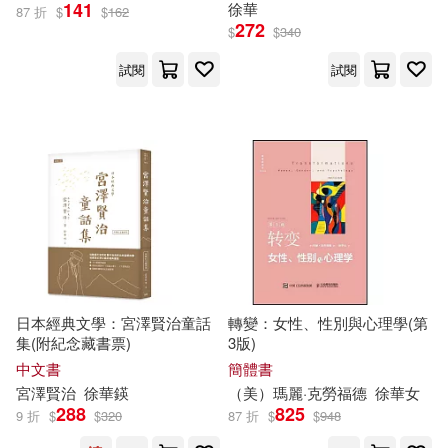
141
徐華
87 折
$
$
162
272
徐志華 著述(1)
徐真華(1)
吉林人民出版社(2)
$
$
340
試閱
試閱
徐秉錕教授百年華誕紀念文集編委
商務印書館(2)
會(1)
徐經世(1)
浙江大學出版社(2)
徐華 主編 包振華 副主編(1)
深智數位(2)
徐華(主編) 張詠 副主編(1)
福建人民出版社(2)
日本經典文學：宮澤賢治童話
轉變：女性、性別與心理學(第
徐華中(1)
花城出版社(2)
集(附紀念藏書票)
3版)
中文書
簡體書
宮澤賢治
徐華
鍈
（美）瑪麗·克勞福德
徐華
女
徐華俊，湯萍，許強（主編）(1)
華中科技大學出版社(2)
288
825
9 折
$
$
320
87 折
$
$
948