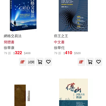
丁丹，況學偉，尹曉飛，徐華正(1)
北京大學出版社(4)
其他
(可複選)
初曉波(1)
劉丁柔，隋加平(1)
同濟大學出版社(4)
現在可購買商品(17)
劉固盛(1)
網格交易法
癌王之王
天津人民美術出版社(4)
作者/演唱/譯/編/繪(269)
簡體書
中文書
印曉星，徐華娥（主編）(1)
徐華
康
徐華
佗
淳貿(4)
322
410
79 折
$
$
408
79 折
$
$
520
價格
-
範圍
吳佩芳(1)
吳幸娟(1)
試閱
上海交通大學出版社(3)
吳建華，余水生，徐華潮（主編）
(1)
中國環境科學出版社(3)
吳珏，施徐華（編著）(1)
人民郵電出版社(3)
商訊(3)
呂勇清(1)
呂樹帥(1)