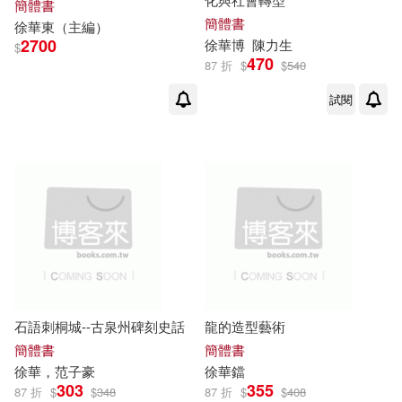
簡體書
簡體書
徐華
東（主編）
陳學善，李菲菲，王春梅，徐華
2700
徐華
博
陳力生
（主編）(1)
$
470
87 折
$
$
540
陸小曼，徐志摩(1)
陸美玲(1)
試閱
韓峰，徐華娥（主編）(1)
項慧芳(1)
馬良懷、徐華(1)
馮寧翰，翟齊嘯，徐華，趙善超 等
（主編）(1)
高建邦，徐華（主編）(1)
石語刺桐城--古泉州碑刻史話
龍的造型藝術
簡體書
簡體書
黃雲鶴(1)
黎難秋（編）(1)
徐華
，范子豪
徐華
鐺
303
355
87 折
$
$
348
87 折
$
$
408