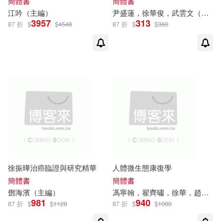
簡體書
簡體書
朱千華(1)
朱惠榮(1)
江吟（主編）
尹盛蓮，
徐華
俊，武雲文（主編）
安徽美術出版社(1)
小知堂(1)
3957
313
87 折
$
$
4548
87 折
$
$
360
朱源（主編）(1)
山東教育出版社(1)
朱霞，賈佳，劉勇，徐華靜（主
崇文書局(1)
編）(1)
李俊峰(1)
廣東人民出版社(1)
李俊峰，鄒驥，徐華清 等(1)
廣西教育出版社(1)
李偉莉（主編）(1)
李夢生(1)
文物出版社(1)
新潮社(1)
徐振曄治癌臨證與研究精華
人體微生態康復學
簡體書
簡體書
鄧海濱（主編）
馮寧翰，翟齊嘯，
徐華
，趙善超 等（主編）
李文靜(1)
李春松(1)
春風文藝出版社(1)
981
940
87 折
$
$
1128
87 折
$
$
1080