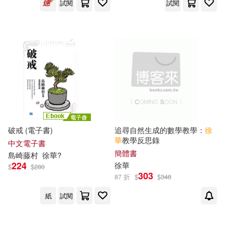
試閱
試閱
徐華健，程就(1)
西南交通大學出版社(2)
徐華勝，鍾華貴，馮大強等編著(1)
電子工業出版社(2)
徐華勤(1)
徐華博(1)
上海人民出版社有限責任公司(1)
徐華川 主編(1)
徐華平(1)
上海古籍出版社(1)
徐華平，李春升，張家偉(1)
上海外語教育出版社(1)
破戒 (電子書)
追尋自然生成的數學教學：
徐
華
教學反思錄
中文電子書
簡體書
島崎藤村
徐華
?
徐華建(1)
徐華成，江和龍(1)
上海大學出版社(1)
224
徐華
$
$
280
303
87 折
$
$
348
徐華東等(1)
徐華林(1)
上海文藝出版社(1)
紙
試閱
徐華根 編(1)
徐華淼(1)
上海社會科學院出版社(1)