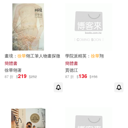
徐華清等(1)
徐華烽(1)
上海辭書出版社(1)
徐華玲 楊先明(1)
中國中醫藥出版社(1)
徐華琴（主編）(1)
徐華穗(1)
中國人民大學出版社(1)
畫境：
徐華
翎工筆人物畫探微
學院派精英：
徐華
翔
簡體書
簡體書
徐華等(1)
徐華翎著(1)
中國地質大學出版社(1)
徐華
翎著
賈德江
219
136
87 折
$
$
252
87 折
$
$
156
徐華英(1)
徐華著(1)
中國政法大學出版社(1)
徐華鋒(1)
徐華鐺 編(1)
中國文聯出版社(1)
徐華鐺 林格鋒 林格鋒 編著(1)
中國民航出版社(1)