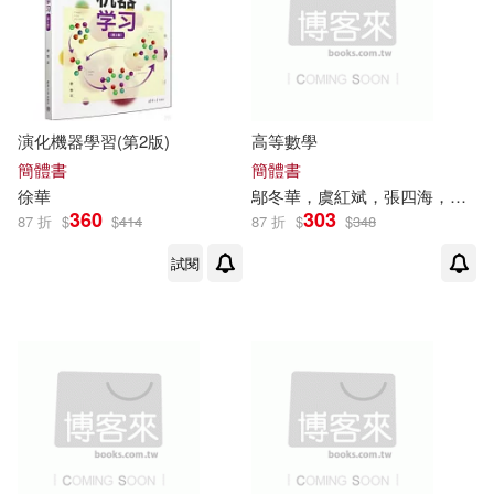
羅亮生，徐華濱（主編）(1)
華東師範大學出版社(1)
羅文林，徐華（主編)(1)
萬卷出版公司(1)
演化機器學習(第2版)
高等數學
胡興艷(1)
萬正色(1)
西南財經大學出版社(1)
簡體書
簡體書
徐華
鄔冬
華
，虞紅斌，張四海，樓燁，
葛洪偉，姜代紅，羅海馳，徐華
360
303
87 折
$
$
414
87 折
$
$
348
西泠印社出版社(1)
（編）(1)
試閱
袁源(1)
趙丹平(1)
重慶出版社(1)
金盾出版社(1)
趙同謙，徐華山，孟紅旗，肖春艷
金銀樹出版文化(1)
(1)
邱琬淳(1)
郭元等(1)
長江文藝出版社(1)