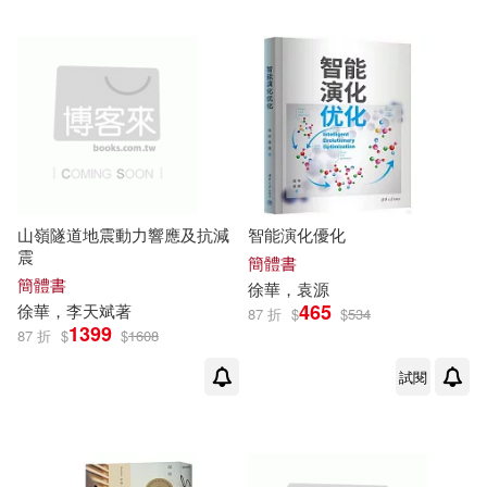
山嶺隧道地震動力響應及抗減
智能演化優化
震
簡體書
簡體書
徐華
，袁源
465
徐華
，李天斌著
87 折
$
$
534
1399
87 折
$
$
1608
試閱