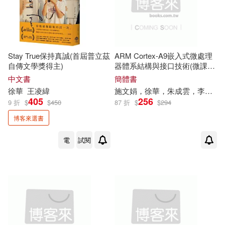
徐華鐺 等(1)
中國社會科學出版社(1)
徐華鐺等（編繪）(1)
中國科學技術出版社(1)
Stay True保持真誠(首屆普立茲
ARM Cortex-A9嵌入式微處理
自傳文學獎得主)
器體系結構與接口技術(微課視
徐華鐺（主編）(1)
頻版)
中國經濟出版社(1)
中文書
簡體書
徐華
王凌緯
施文娟，
徐華
，朱成雲，李文傑，劉海燕，田洪超等
405
256
徐華鐺，張立人，宓風光，柳成蔭
9 折
$
$
450
87 折
$
$
294
中國青年出版社(1)
(1)
博客來選書
徐華鐺，范兵(1)
中央編譯出版社(1)
電
試閱
徐華鐺，費本華(1)
徐華陀(1)
人民文學出版社(1)
徐華龍著(1)
人民軍醫出版社(1)