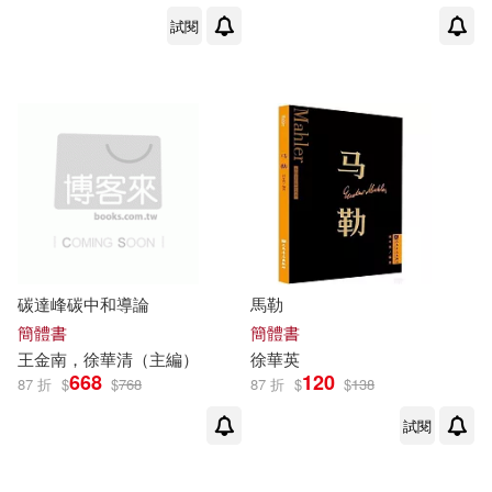
試閱
碳達峰碳中和導論
馬勒
簡體書
簡體書
王金南，
徐華
清（主編）
徐華
英
668
120
87 折
$
$
768
87 折
$
$
138
試閱