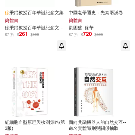
徐
秉錕教授百年華誕紀念文集
中國老學通史：先秦兩漢卷
簡體書
簡體書
徐
秉錕教授百年華誕紀念文集編委會
劉固盛
徐華
261
720
87 折
$
$
300
87 折
$
$
828
紅細胞血型原理與檢測策略(第
面向共融機器人的自然交互--
3版)
命名實體識別與關係抽取