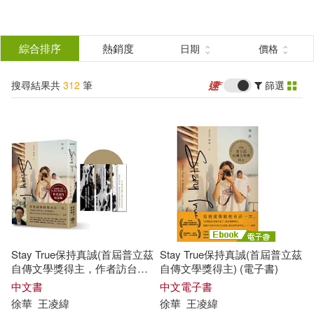
搜
尋
分類
綜合排序
熱銷度
日期
價格
(單選)
結
搜尋結果共
312
筆
篩選
圖書(304)
所有商品(312)
果
玲廊滿藝(2)
電子書(6)
篩
選
展開
作者
(可複選)
Stay True保持真誠(首屆普立茲
Stay True保持真誠(首屆普立茲
徐華鐺(73)
徐華(39)
自傳文學獎得主，作者訪台紀
自傳文學獎得主) (電子書)
念版)
中文書
中文電子書
徐華
王凌緯
徐華
王凌緯
徐華軍（主編）(11)