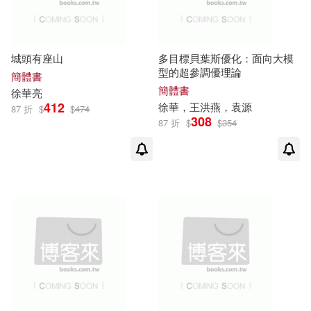
徐華，周殿鳳（主編）(1)
人民音樂出版社(1)
徐華，徐學慎(1)
人民體育出版社(1)
城頭有座山
多目標貝葉斯優化：面向大模
型的超參調優理論
簡體書
徐華，曲紅霞，朱俊傑（主編）(1)
簡體書
企業管理出版社(1)
徐華
亮
412
徐華
，王洪燕，袁源
87 折
$
$
474
308
87 折
$
$
354
徐華，李天斌著(1)
北京師範大學出版社(1)
徐華，王洪燕，袁源(1)
北京航空航天大學出版社(1)
徐華，范子豪(1)
北京郵電大學出版社(1)
徐華，蔡敏，郭國和，王偉力，王
台灣先智(1)
國志(1)
徐華，薛四新(1)
吉林大學出版社(1)