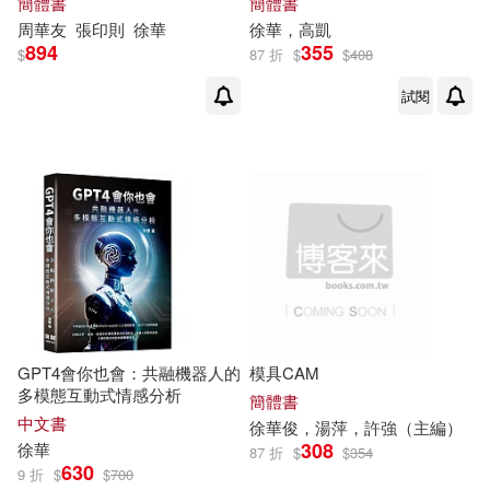
簡體書
簡體書
周華友
張印則
徐華
徐華
，高凱
894
355
$
87 折
$
$
408
試閱
GPT4會你也會：共融機器人的
模具CAM
多模態互動式情感分析
簡體書
中文書
徐華
俊，湯萍，許強（主編）
308
徐華
87 折
$
$
354
630
9 折
$
$
700