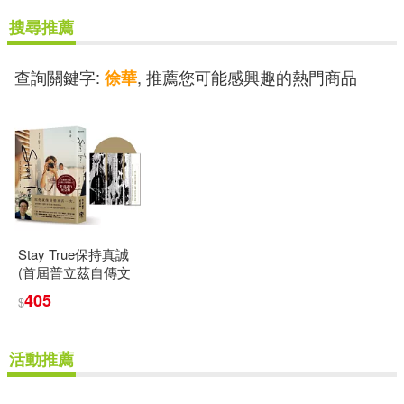
搜尋推薦
查詢關鍵字:
, 推薦您可能感興趣的熱門商品
徐華
Stay True保持真誠
(首屆普立茲自傳文
學獎得主，作者訪
405
$
台紀念版)
活動推薦