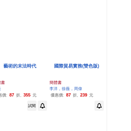
藝術的末法時代
國際貿易實務(雙色版)
體書
簡體書
薇
李洋，
徐薇
，周偉
87
355
87
239
惠價:
折,
元
優惠價:
折,
元
試閱