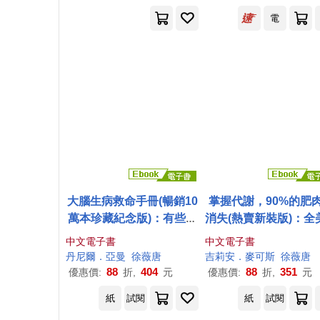
電
大腦生病救命手冊(暢銷10
掌握代謝，90%的肥
萬本珍藏紀念版)：有些人
消失(熱賣新裝版)：全
不是真的壞、偏激、不用
強悍的瘦身女王，教
中文電子書
中文電子書
功、人格異常，而是大腦
需少吃多動也能瘦的3
丹尼爾．亞曼
徐薇
唐
吉莉安．麥可斯
徐薇
唐
出問題了! (電子書)
謝飲食法! (電子書)
88
404
88
351
優惠價:
折,
元
優惠價:
折,
元
紙
試閱
紙
試閱