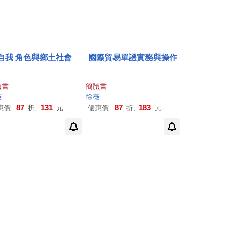
自我 角色與鄉土社會
國際貿易單證實務與操作
體書
簡體書
薇
徐薇
87
131
87
183
惠價:
折,
元
優惠價:
折,
元