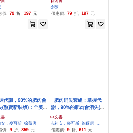
聲書
有聲書
薇
徐薇
79
197
79
197
惠價:
折,
元
優惠價:
折,
元
握代謝，90%的肥肉會
肥肉消失套組：掌握代
失(熱賣新裝版)：全美最
謝，90%的肥肉會消失(熱
悍的瘦身女王，教你無
賣新裝版) +7天狠甩9公斤!
文書
中文書
少吃多動也能瘦的3R代
全美第一健身女王教你打
莉安．麥可斯
徐薇
唐
吉莉安．麥可斯
徐薇
唐
洪慧芳
謝飲食法!
造最高效率的燃脂環境(暢
9
359
9
611
惠價:
折,
元
優惠價:
折,
元