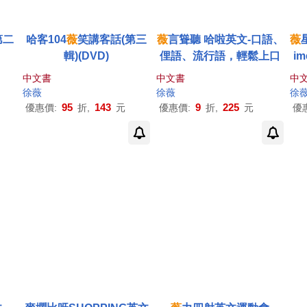
第二
哈客104
薇
笑講客話(第三
薇
言聳聽 哈啦英文-口語、
薇
輯)(DVD)
俚語、流行語，輕鬆上口
i
中文書
中文書
中
徐薇
徐薇
徐
95
143
9
225
優惠價:
折,
元
優惠價:
折,
元
優