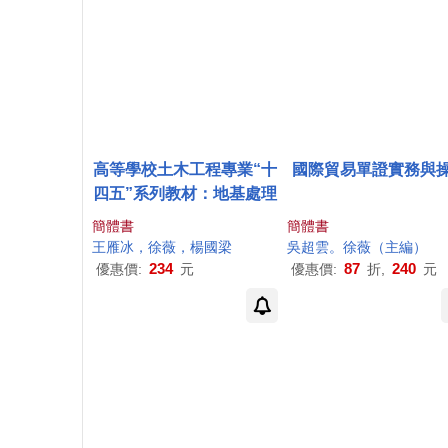
高等學校土木工程專業“十
國際貿易單證實務與
四五”系列教材：地基處理
簡體書
簡體書
王雁冰，
徐薇
，楊國梁
吳超雲。
徐薇
（主編）
234
87
240
優惠價:
元
優惠價:
折,
元