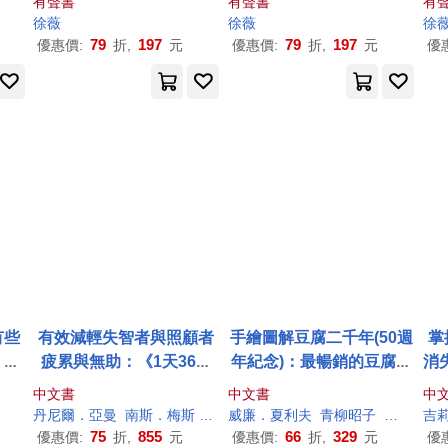
有聲書
有聲書
有
徐薇
徐薇
徐
79
197
79
197
優惠價:
折,
元
優惠價:
折,
元
優
有些
有效減輕失智者與照顧者
手繪圖解豆腐二千年(50週
掌
、不
疲累與無助：《1天36小
年紀念)：最暢銷的豆腐聖
消
是大
時!最實用的全方位失智照
經!從豆腐認識日本，窺探
強
中文書
中文書
中
萬本
護聖經(高齡、退化、長照
不一樣的風俗、工藝、吃
需
丹尼爾．亞曼
南斯．梅斯
彼得．羅賓斯
威廉．夏利夫
張家瑞
青柳昭子
徐薇
唐
徐薇
唐
吉
適用)》+《大腦生病救命
法和職人魂
75
855
66
329
優惠價:
折,
元
優惠價:
折,
元
優