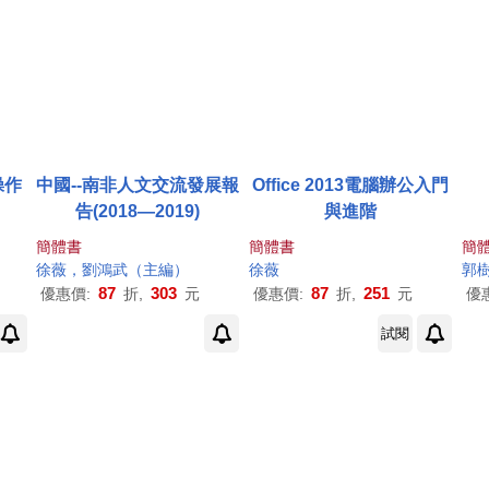
操作
中國--南非人文交流發展報
Office 2013電腦辦公入門
告(2018—2019)
與進階
簡體書
簡體書
簡
徐薇
，劉鴻武（主編）
徐薇
郭
87
303
87
251
優惠價:
折,
元
優惠價:
折,
元
優
試閱