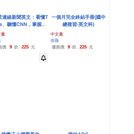
星連線新聞英文：看懂T
一個月完全終結手冊(國中
me、聽懂CNN，掌握最
總複習-英文科)
新世界動態
文書
中文書
薇
徐薇
9
225
9
225
惠價:
折,
元
優惠價:
折,
元