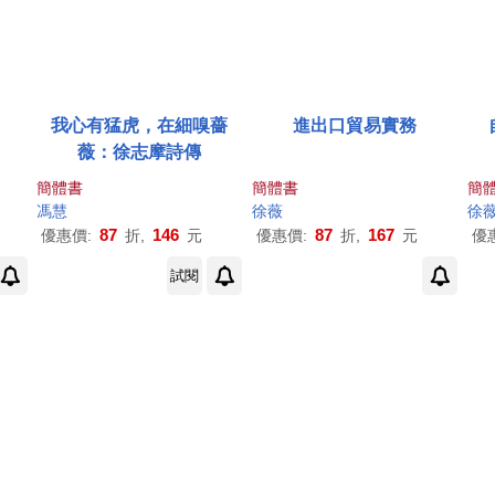
我心有猛虎，在細嗅薔
進出口貿易實務
薇：徐志摩詩傳
簡體書
簡體書
簡
馮慧
徐薇
徐
87
146
87
167
優惠價:
折,
元
優惠價:
折,
元
優
試閱