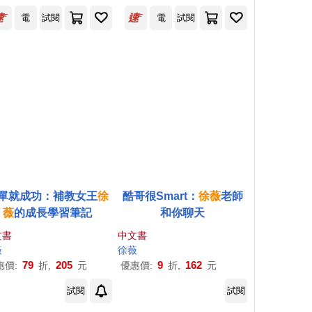
銷紀念版)
電
試閱
電
試閱
單就成功：補教女王
徐
酷哥很Smart：
徐薇
老師
薇
的成長學習筆記
和你聊天
文書
中文書
薇
徐薇
79
205
9
162
惠價:
折,
元
優惠價:
折,
元
試閱
試閱