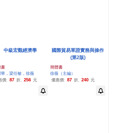
中級宏觀經濟學
國際貿易單證實務與操作
(第2版)
體書
簡體書
樹華，梁任敏，
徐薇
徐薇
（主編）
87
256
87
240
惠價:
折,
元
優惠價:
折,
元