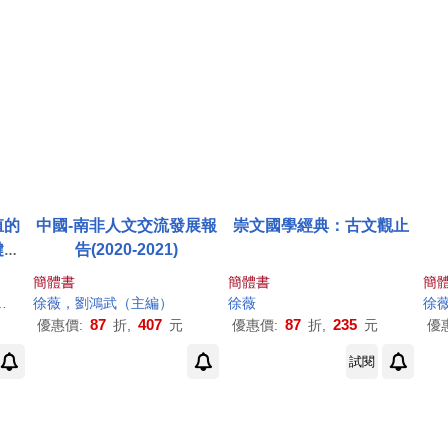
殖的
中國-南非人文交流發展報
崇文國學經典：古文觀止
鍵技
告(2020-2021)
簡體書
簡體書
簡
徐薇
，劉鴻武（主編）
徐薇
徐
87
407
87
235
優惠價:
折,
元
優惠價:
折,
元
優
試閱