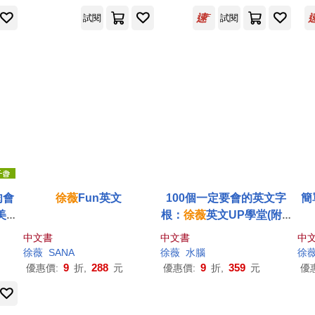
手冊》
試閱
試閱
肉會
徐薇
Fun英文
100個一定要會的英文字
簡
美最
根：
徐薇
英文UP學堂(附M
你無
P3)
中文書
中文書
中
R代
徐薇
SANA
徐薇
水腦
徐
9
288
9
359
優惠價:
折,
元
優惠價:
折,
元
優