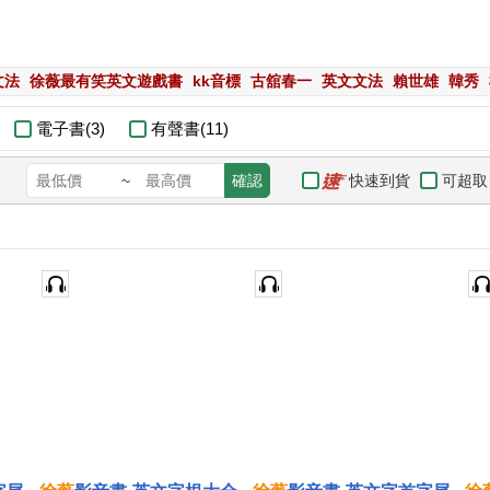
文法
徐薇最有笑英文遊戲書
kk音標
古舘春一
英文文法
賴世雄
韓秀
電子書(3)
有聲書(11)
快速到貨
可超取
~
確認