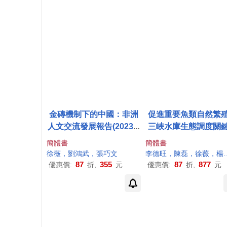
金磚機制下的中國：非洲
促進重要魚類自然繁
人文交流發展報告(2023-2
三峽水庫生態調度關
024)
術
簡體書
簡體書
徐薇
，劉鴻武，張巧文
李德旺，陳磊，
徐薇
，楊志，楊霞等
87
355
87
877
優惠價:
折,
元
優惠價:
折,
元