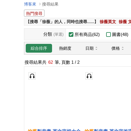
博客來
搜尋結果
熱門搜尋
【搜尋「徐薇」的人，同時也搜尋......】
徐薇英文
徐薇 
分類
所有商品(62)
圖書(48)
(單選)
日期
價格
綜合排序
熱銷度
搜尋結果共
62
筆, 頁數
1
/ 2