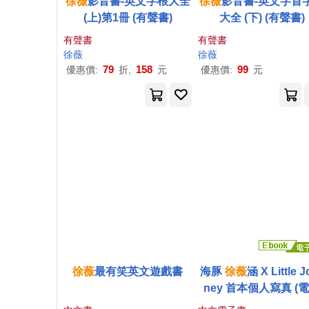
徐薇
影音書-英文字根大全
徐薇
影音書-英文字首
(上)第1冊 (有聲書)
大全 (下) (有聲書)
有聲書
有聲書
徐薇
徐薇
79
158
99
優惠價:
折,
元
優惠價:
元
徐薇
最有笑英文遊戲書
海豚
徐薇
涵 X Little J
ney 首本個人寫真 (
書)