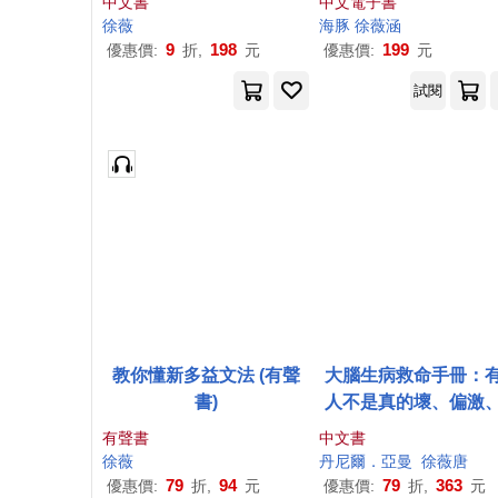
中文書
中文電子書
徐薇
海豚
徐薇
涵
9
198
199
優惠價:
折,
元
優惠價:
元
試閱
教你懂新多益文法 (有聲
大腦生病救命手冊：
書)
人不是真的壞、偏激
用功、人格異常，而
有聲書
中文書
腦出問題了!(暢銷10
徐薇
丹尼爾．亞曼
徐薇
唐
珍藏紀念版)
79
94
79
363
優惠價:
折,
元
優惠價:
折,
元