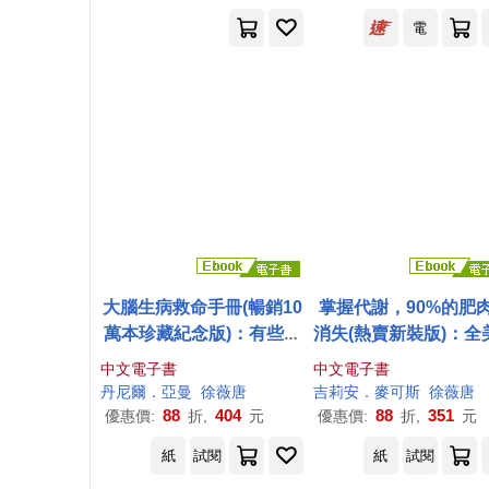
電
大腦生病救命手冊(暢銷10
掌握代謝，90%的肥
萬本珍藏紀念版)：有些人
消失(熱賣新裝版)：全
不是真的壞、偏激、不用
強悍的瘦身女王，教
中文電子書
中文電子書
功、人格異常，而是大腦
需少吃多動也能瘦的3
丹尼爾．亞曼
徐薇
唐
吉莉安．麥可斯
徐薇
唐
出問題了! (電子書)
謝飲食法! (電子書)
88
404
88
351
優惠價:
折,
元
優惠價:
折,
元
紙
試閱
紙
試閱