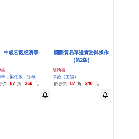
中級宏觀經濟學
國際貿易單證實務與操作
(第2版)
體書
簡體書
樹華，梁任敏，
徐薇
徐薇
（主編）
87
256
87
240
惠價:
折,
元
優惠價:
折,
元