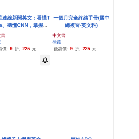
星連線新聞英文：看懂T
一個月完全終結手冊(國中
me、聽懂CNN，掌握最
總複習-英文科)
新世界動態
文書
中文書
薇
徐薇
9
225
9
225
惠價:
折,
元
優惠價:
折,
元