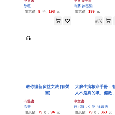
中文書
中文電子書
徐薇
海豚
徐薇
涵
9
198
199
優惠價:
折,
元
優惠價:
元
試閱
教你懂新多益文法 (有聲
大腦生病救命手冊：
書)
人不是真的壞、偏激
用功、人格異常，而
有聲書
中文書
腦出問題了!(暢銷10
徐薇
丹尼爾．亞曼
徐薇
唐
珍藏紀念版)
79
94
79
363
優惠價:
折,
元
優惠價:
折,
元