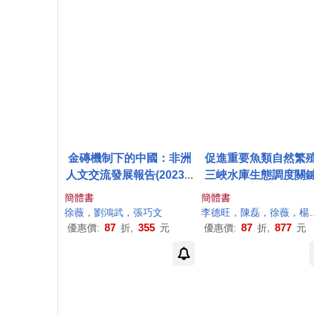
金磚機制下的中國：非洲
促進重要魚類自然繁
人文交流發展報告(2023-2
三峽水庫生態調度關
024)
術
簡體書
簡體書
徐薇
，劉鴻武，張巧文
李德旺，陳磊，
徐薇
，楊志，楊霞等
87
355
87
877
優惠價:
折,
元
優惠價:
折,
元