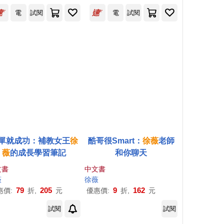
銷紀念版)
電
試閱
電
試閱
單就成功：補教女王
徐
酷哥很Smart：
徐薇
老師
薇
的成長學習筆記
和你聊天
文書
中文書
薇
徐薇
79
205
9
162
惠價:
折,
元
優惠價:
折,
元
試閱
試閱