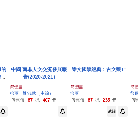
殖的
中國-南非人文交流發展報
崇文國學經典：古文觀止
鍵技
告(2020-2021)
簡體書
簡體書
簡
徐薇
，劉鴻武（主編）
徐薇
徐
87
407
87
235
優惠價:
折,
元
優惠價:
折,
元
優
試閱