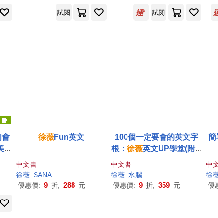
手冊》
試閱
試閱
肉會
徐薇
Fun英文
100個一定要會的英文字
簡
美最
根：
徐薇
英文UP學堂(附M
你無
P3)
中文書
中文書
中
R代
徐薇
SANA
徐薇
水腦
徐
9
288
9
359
優惠價:
折,
元
優惠價:
折,
元
優