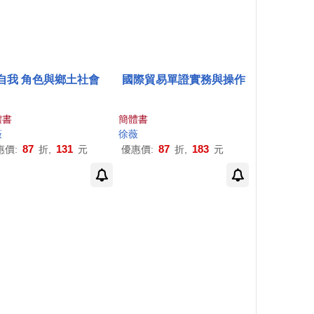
自我 角色與鄉土社會
國際貿易單證實務與操作
體書
簡體書
薇
徐薇
87
131
87
183
惠價:
折,
元
優惠價:
折,
元