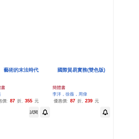
藝術的末法時代
國際貿易實務(雙色版)
體書
簡體書
薇
李洋，
徐薇
，周偉
87
355
87
239
惠價:
折,
元
優惠價:
折,
元
試閱