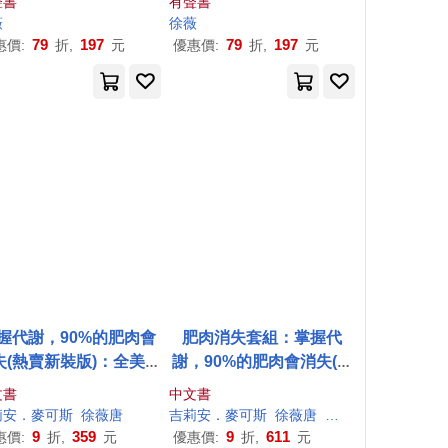
聲書
有聲書
薇
徐薇
79
197
79
197
惠價:
折,
元
優惠價:
折,
元
握代謝，90%的肥肉會
肥肉消失套組：掌握代
失(熱賣新裝版)：全美最
謝，90%的肥肉會消失(熱
悍的瘦身女王，教你無
賣新裝版) +7天狠甩9公斤!
文書
中文書
少吃多動也能瘦的3R代
全美第一健身女王教你打
莉安．麥可斯
徐薇
唐
吉莉安．麥可斯
徐薇
唐
洪慧芳
謝飲食法!
造最高效率的燃脂環境(暢
9
359
9
611
惠價:
折,
元
優惠價:
折,
元