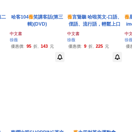
第二
哈客104
薇
笑講客話(第三
薇
言聳聽 哈啦英文-口語、
薇
輯)(DVD)
俚語、流行語，輕鬆上口
i
中文書
中文書
中
徐薇
徐薇
徐
95
143
9
225
優惠價:
折,
元
優惠價:
折,
元
優