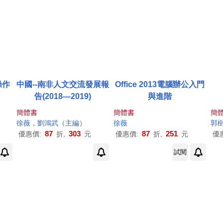
操作
中國--南非人文交流發展報
Office 2013電腦辦公入門
告(2018—2019)
與進階
簡體書
簡體書
簡
徐薇
，劉鴻武（主編）
徐薇
郭
87
303
87
251
優惠價:
折,
元
優惠價:
折,
元
優
試閱