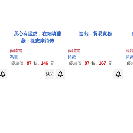
我心有猛虎，在細嗅薔
進出口貿易實務
薇：徐志摩詩傳
簡體書
簡體書
簡
馮慧
徐薇
徐
87
146
87
167
優惠價:
折,
元
優惠價:
折,
元
優
試閱