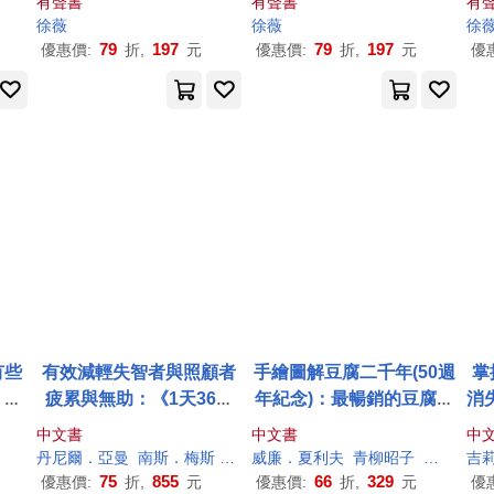
有聲書
有聲書
有
徐薇
徐薇
徐
79
197
79
197
優惠價:
折,
元
優惠價:
折,
元
優
有些
有效減輕失智者與照顧者
手繪圖解豆腐二千年(50週
掌
、不
疲累與無助：《1天36小
年紀念)：最暢銷的豆腐聖
消
是大
時!最實用的全方位失智照
經!從豆腐認識日本，窺探
強
中文書
中文書
中
萬本
護聖經(高齡、退化、長照
不一樣的風俗、工藝、吃
需
丹尼爾．亞曼
南斯．梅斯
彼得．羅賓斯
威廉．夏利夫
張家瑞
青柳昭子
徐薇
唐
徐薇
唐
吉
適用)》+《大腦生病救命
法和職人魂
75
855
66
329
優惠價:
折,
元
優惠價:
折,
元
優