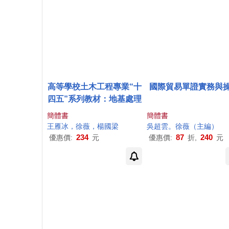
高等學校土木工程專業“十
國際貿易單證實務與
四五”系列教材：地基處理
簡體書
簡體書
王雁冰，
徐薇
，楊國梁
吳超雲。
徐薇
（主編）
234
87
240
優惠價:
元
優惠價:
折,
元