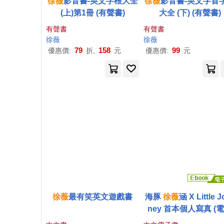
徐薇
影音書-英文字根大全
徐薇
影音書-英文字首
(上)第1冊 (有聲書)
大全 (下) (有聲書)
有聲書
有聲書
徐薇
徐薇
79
158
99
優惠價:
折,
元
優惠價:
元
徐薇
最有笑英文遊戲書
海豚
徐薇
涵 X Little J
ney 首本個人寫真 (
書)