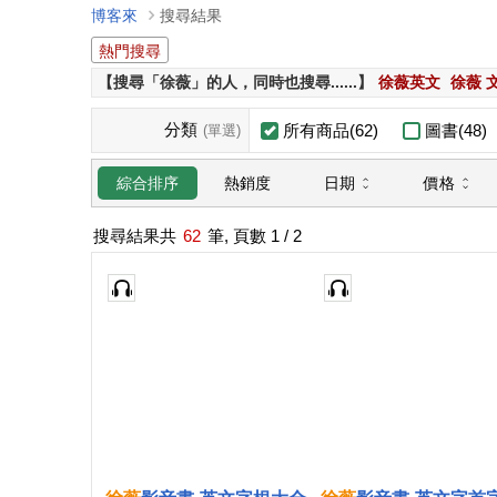
博客來
搜尋結果
熱門搜尋
【搜尋「徐薇」的人，同時也搜尋......】
徐薇英文
徐薇 
分類
所有商品(62)
圖書(48)
(單選)
日期
價格
綜合排序
熱銷度
搜尋結果共
62
筆, 頁數
1
/ 2