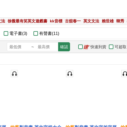
文法
徐薇最有笑英文遊戲書
kk音標
古舘春一
英文文法
賴世雄
韓秀
電子書(3)
有聲書(11)
快速到貨
可超取
~
確認