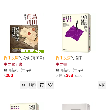
配送方式
(可複選)
可超商取貨(13)
可海外宅配(13)
可港澳店取(13)
御手
洗潔
的問候 (電子書)
御手
洗潔
的追憶
中文電子書
中文書
可新加坡店取(13)
島田莊司
郭清華
島田莊司
郭清華
280
288
$
9 折
$
$
320
可菲律賓店取(13)
紙
試閱
試閱
電子書
(可複選)