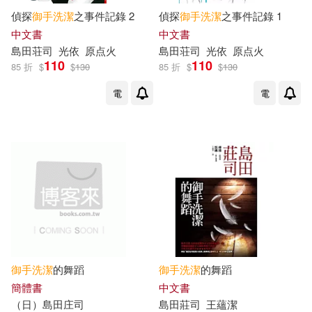
偵探
御手
洗潔
之事件記錄 2
偵探
御手
洗潔
之事件記錄 1
中文書
中文書
島田荘司
光依
原点火
島田荘司
光依
原点火
110
110
85 折
$
$
130
85 折
$
$
130
電
電
御手
洗潔
的舞蹈
御手
洗潔
的舞蹈
簡體書
中文書
（日）島田庄司
島田莊司
王蘊
潔