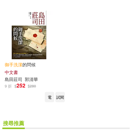
御手
洗潔
的問候
中文書
島田莊司
郭清華
252
9 折
$
$
280
電
試閱
搜尋推薦