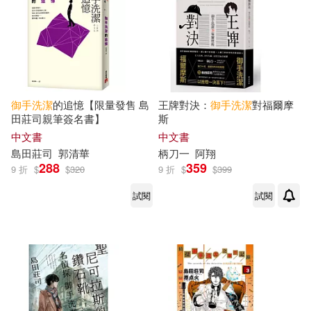
適合手機平板閱讀(1)
適合平板閱讀(3)
御手
洗潔
的追憶【限量發售 島
王牌對決：
御手
洗潔
對福爾摩
田莊司親筆簽名書】
斯
其他
(可複選)
中文書
中文書
島田莊司
郭清華
柄刀一
阿翔
288
359
9 折
$
$
320
9 折
$
$
399
現在可購買商品(5)
試閱
試閱
價格
-
範圍