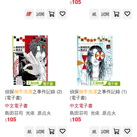
105
$
試閱
紙
試閱
（日）島田庄司(1)
（日）島田莊司(1)
出版社
(可複選)
東立(6)
皇冠(6)
偵探
御手
洗潔
之事件記錄 (2)
偵探
御手
洗潔
之事件記錄 (1)
(電子書)
(電子書)
新星出版社(3)
尖端(1)
中文電子書
中文電子書
島田荘司
光依
原点火
島田荘司
光依
原点火
105
105
新雨(1)
$
$
紙
試閱
紙
試閱