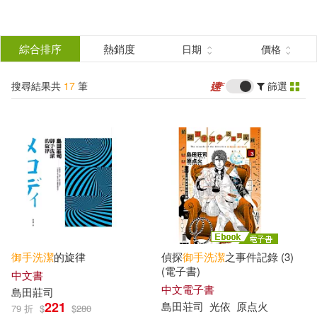
搜
尋
分類
綜合排序
熱銷度
日期
價格
(單選)
結
搜尋結果共
17
筆
篩選
圖書(13)
所有商品(17)
果
電子書(4)
篩
選
展開
作者
(可複選)
御手
洗潔
的旋律
偵探
御手
洗潔
之事件記錄 (3)
島田莊司(7)
島田荘司(6)
(電子書)
中文書
中文電子書
島田莊司
221
島田荘司
光依
原点火
79 折
$
$
280
[日]島田莊司(1)
柄刀一(1)