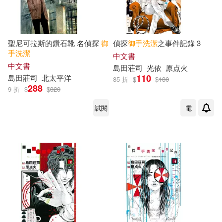
聖尼可拉斯的鑽石靴 名偵探
御
偵探
御手
洗潔
之事件記錄 3
手
洗潔
中文書
中文書
島田荘司
光依
原点火
110
島田莊司
北太平洋
85 折
$
$
130
288
9 折
$
$
320
試閱
電