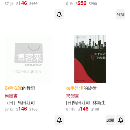
146
252
87 折
$
$
168
9 折
$
$
280
試閱
御手
洗潔
的舞蹈
御手
洗潔
的旋律
簡體書
簡體書
（日）島田莊司
[日]島田莊司
林新生
146
146
87 折
$
$
168
87 折
$
$
168
試閱