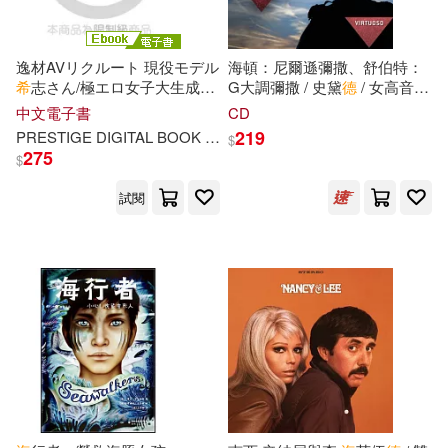
中國少年兒童出版社(129)
梁二平(21)
逸材AVリクルート 現役モデル
海頓：尼爾遜彌撒、舒伯特：
吉林出版集團有限責任公司(129)
希
志さん/極エロ女子大生成
海
G大調彌撒 / 史黛
德
/ 女高音、
さん (電子書)
海
夫利格 / 男高音、邦妮 / 女高
魯德亞德．吉卜林(21)
中文電子書
CD
音(Haydn : Nelson Mass,
漢語大詞典出版社(128)
219
PRESTIGE DIGITAL BOOK SERIES
プレステージ出版（写真集
$
Schubert : Mass In G / Claudio
275
$
Abbado)
KATOKI HAJIME(20)
學林出版社(120)
試閱
丁劍玲(20)
和月伸宏(20)
上海財經大學出版社(119)
成海うるみ(20)
星野之宣(20)
知識產權出版社(119)
海豚傳媒編(20)
中山大學出版社(118)
上海圖書館編(19)
台灣東販(118)
青文(118)