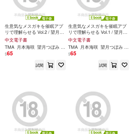
現在可購買商品(18545)
人民文學出版社(227)
ホットエンターテイメント(42)
價格
-
文匯出版社(227)
範圍
生意気なメスガキを催眠アプ
生意気なメスガキを催眠アプ
リで理解らせる Vol.2 / 望月つ
リで理解らせる Vol.1 / 望月つ
TMA(41)
劉明鑫(41)
ぼみ 月本
海
咲 紬
希
ゆら (電子
ぼみ 月本
海
咲 紬
希
ゆら (電子
中文電子書
中文電子書
上海書店出版社(224)
書)
書)
TMA
月本
海
咲
望月つぼみ
紬
希
TMA
ゆら
月本
海
咲
望月つぼみ
紬
墨刻編輯部(41)
李政達(41)
65
65
$
$
中國建築工業出版社(223)
試閱
試閱
林海音(41)
海豚傳媒(41)
廣西師範大學出版社(223)
小那海あや(40)
化學工業出版社(220)
上海市地方志編纂委員會(39)
中國海關出版社(217)
紀連海(37)
謝佳紘(37)
上海教育出版社(216)