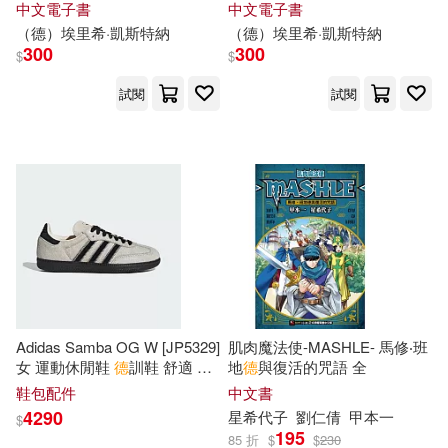
中文電子書
中文電子書
MAPPLE昭文社編輯部(14)
（
德
）埃里
希
·凱斯特納
（
德
）埃里
希
·凱斯特納
アルマビアンカ(80)
300
300
$
$
《親歷者》編輯部(14)
試閱
試閱
東方出版中心(80)
上海市地方志編纂委員會編(14)
南海出版公司(79)
儒勒．凡爾納(14)
周玉(14)
地質出版社(79)
姜忠喆(14)
安妮．法蘭克(14)
Linfair Records Limited(78)
安藤英(14)
宮崎真一(14)
Adidas Samba OG W [JP5329]
肌肉魔法使-MASHLE- 馬修‧班
福建人民出版社(78)
女 運動休閒鞋
德
訓鞋 舒適 穿
地
德
與復活的咒語 全
搭 馬海毛 米灰 黑 26.5cm 白/
小森陽一(14)
鞋包配件
中文書
黑
長鴻出版社(78)
4290
星
希
代子
劉仁倩
甲本一
$
195
小牛頓科學教育有限公司編輯團隊
85 折
$
$
230