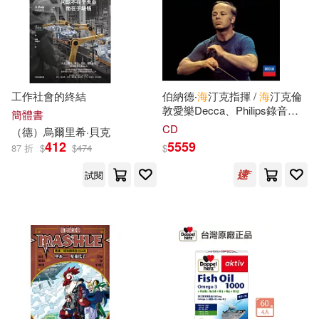
五十嵐大介(13)
劉興詩(13)
晨星(72)
禾馬(72)
天下霸唱(13)
奧飛娛樂(13)
Ingram(71)
工作社會的終結
伯納德‧
海
汀克指揮 /
海
汀克倫
安若水(13)
宗喀巴大師(13)
敦愛樂Decca、Philips錄音大
簡體書
中央編譯出版社(71)
全輯
CD
（
德
）烏爾里
希
·貝克
412
5559
崔鍾雷（主編）(13)
87 折
$
$
474
$
東南大學出版社(71)
試閱
張洪宇(13)
戸咲七海(13)
廣東經濟出版社(69)
日常老和尚(13)
鳳凰出版社(69)
日月ニチカ(13)
昭文社(13)
國立海洋生物博物館(68)