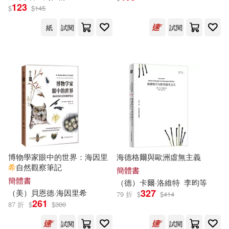
123
$
$
145
イスラーフィール(12)
印刻(64)
高等教育出版社(64)
紙
試閱
試閱
プレステージ出版(写真集)(12)
中國統計出版社(63)
上海市測繪院(12)
吉林大學出版社(63)
亞佛烈德．希區考克(12)
得利影視(63)
人民交通出版社(12)
目川文化數位股份有限公司(63)
博物學家眼中的世界：海因里
海德格爾與歐洲虛無主義
佐藤秀峰(12)
冷媛(12)
希
自然觀察筆記
簡體書
中國旅游出版社(62)
幼福(62)
簡體書
（
德
）卡爾·洛維特
李昀等
327
（美）貝恩德·海因里
希
79 折
$
$
414
巴金(12)
廬隱(12)
261
87 折
$
$
300
五洲傳播出版社(61)
皇冠(61)
試閱
試閱
我是不白吃(12)
斷刃天涯(12)