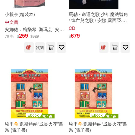
中國環境科學出版社(84)
王光賢（主編）(15)
小報亭(精裝本)
馬勒 - 命運之歌 少年魔法號角
上海人民美術出版社(83)
/ 悼亡兒之歌 / 安娜.露西亞.李
中文書
希特 女中音 / 喬丹.
德
.蘇薩 指
CD
安娜
德
．梅樂
希
游珮芸
安娜
德
．梅樂
希
(Anete Melece)
程恩富，顧海良（主編）(15)
揮 / 科隆古澤尼
希
管絃樂團
259
679
79 折
$
$
329
$
(Mahler - Songs of Fate / Anna
中國水利水電出版社(83)
Lucia Richter)
試閱
至強工作室編繪(15)
天津人民出版社(83)
鄒敦怜(15)
鍾林姣(15)
現代出版社(83)
Naxos(81)
雷歐幻像(15)
黃美利(15)
中國地質大學出版社(81)
（美）傑克·倫敦(15)
國防工業出版社(81)
（美）海倫·凱勒(15)
埃里
希
·凱斯特納“成長火花”書
埃里
希
·凱斯特納“成長火花”書
系 (電子書)
系 (電子書)
天地出版社(81)