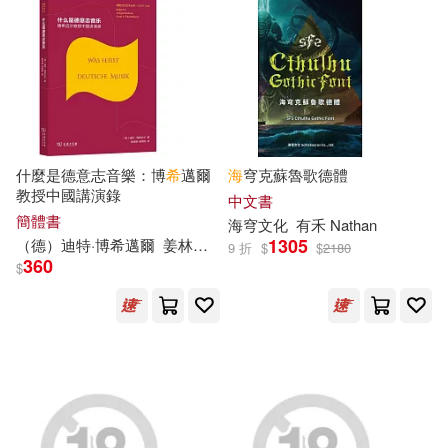
上海市社會科學界聯合會(16)
中國地圖出版社(93)
上海魯迅紀念館(16)
中國計量出版社(93)
劉可欣(16)
文月晃(16)
江蘇鳳凰文藝出版社(93)
什麼是德意志音樂：博
希
邁爾
海
穹克蘇魯歌德體
教授中國講演錄
中文書
李慶新(16)
林雅雯(16)
簡體書
海
穹文化
有禾 Nathan
廣東人民出版社(92)
1305
（
德
）迪特·博
希
邁爾
姜林靜
餘明鋒
9 折
$
$
2180
360
$
楓飄雪(16)
極楽(16)
中國鐵道出版社(91)
三采(90)
百官網公職師資群(16)
浙江人民美術出版社(89)
程乃珊(16)
氣象出版社(87)