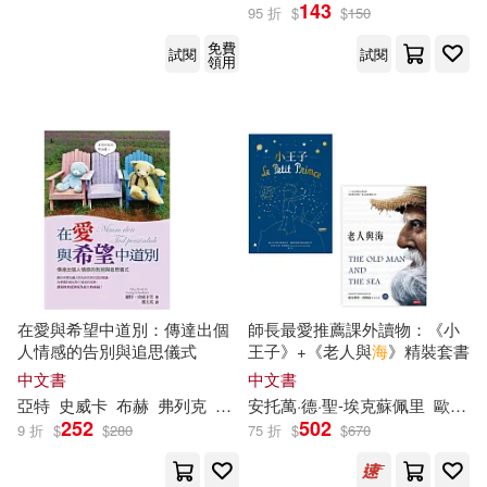
三島由紀夫(18)
143
95 折
$
$
150
麥田(111)
方志出版社(110)
免費
試閱
試閱
領用
上海市經濟和信息化委員會(18)
中國文史出版社(109)
唐川(18)
小野不由美(18)
二十一世紀出版社(109)
尾田栄一郎(18)
崔鍾雷(18)
慕客館(109)
横宮七海(18)
邱福龍(18)
生活‧讀書‧新知三聯書店(109)
在愛與希望中道別：傳達出個
師長最愛推薦課外讀物：《小
陸楊(18)
人情感的告別與追思儀式
王子》+《老人與
海
》精裝套書
上海書畫出版社(108)
中文書
中文書
上海市商務委員會(17)
亞特
史威卡
布赫
弗列克
弗烈克-波豪米莉斯基
安托萬·
德
·聖-埃克蘇佩里
德瑞克斯
歐內斯特．海明威
柯許
252
502
作家出版社(105)
9 折
$
$
280
75 折
$
$
670
何良勝(17)
劉正琪(17)