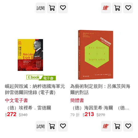
Kian Soltani, Staatskapelle
試閱
Berlin, Daniel Barenboim)
保健(208)
設計文具(1347)
根華編輯部(154)
展開
無印良品(37)
星巴克(7)
（美）海明威(137)
出版社
(可複選)
日用清潔(619)
本書編寫組(112)
海洋出版社(1288)
東立(956)
休閒生活(420)
（法）儒勒·凡爾納(111)
科學出版社(921)
崛起與毀滅：納粹德國海軍元
為藝術制定規則：呂佩茨與海
婦幼生活(1243)
羅冠顯(103)
李俊穎(102)
帥雷德爾回憶錄 (電子書)
爾的對話
上海人民出版社(838)
展開
中文電子書
簡體書
（
德
）埃裡
希
．雷德爾
（
德
）海因里
希
·海爾
（
德
）馬爾
餐廚生活(601)
電子票證(42)
林受勳(98)
廖慶堂(96)
272
213
$
$
340
79 折
$
$
270
社會科學文獻出版社(591)
配送方式
(可複選)
試閱
鞋包配件(1972)
票券(36)
衛紀淮(94)
陳鈞彥(91)
大連海事大學出版社(426)