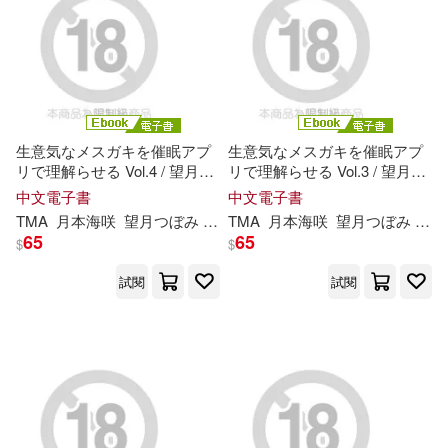
海子(50)
馬場康誌(50)
本週上市新品(70)
上海文藝出版社(273)
中國地圖出版社(48)
商務印書館(273)
電子書
(可複選)
（美）歐內斯特·海明威(47)
生意気なメスガキを催眠アプ
生意気なメスガキを催眠アプ
時報出版(269)
リで理解らせる Vol.4 / 望月つ
リで理解らせる Vol.3 / 望月つ
適合手機平板閱讀(1654)
ぼみ 月本
海
咲 紬
希
ゆら (電子
ぼみ 月本
海
咲 紬
希
ゆら (電子
井上堅二(46)
中文電子書
中文電子書
書)
書)
人民交通出版社(242)
TMA
月本
海
咲
望月つぼみ
紬
希
TMA
ゆら
月本
海
咲
望月つぼみ
紬
適合平板閱讀(1985)
65
65
$
$
（德）埃里希·凱斯特納(46)
上海三聯書店(241)
試閱
試閱
免費電子書(49)
南派三叔(45)
中信出版社(235)
AI-PROJECT(44)
劉清松(44)
其他
(可複選)
聯經出版公司(232)
張國見（主編）(44)