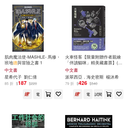
光明日報出版社(75)
（丹）安徒生(14)
北京理工大學出版社(74)
（德）海德格爾(14)
千華駐科技(74)
商周出版(74)
Helena(13)
大塊文化(74)
肌肉魔法使-MASHLE- 馬修・
火車怪客【限量附贈作者親繪
班地
德
與冒險之書 1
「伴讀貓咪」精美藏書票】(
海
PRESTIGE PHOTOGENICS(13)
史密斯逝世30週年紀念版)：
中文書
中文書
百花文藝出版社(74)
「交換殺人」的開創之作，心
星
希
代子
劉仁倩
派翠西亞．
海
史密斯
楊沐
希
理驚悚的永恆經典!
YY的劣跡(13)
h.m.p(13)
187
426
85 折
$
$
220
79 折
$
$
540
新星出版社(73)
電
電
試閱
プレステージ出版（写真集）(13)
湖北美術出版社(73)
野人(73)
中國海事服務中心(13)
北京科學技術出版社(72)