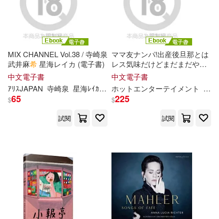
美國尼克少兒電視制作公司(16)
江蘇人民出版社(87)
萬達兒童文化發展有限公司(16)
湖南文藝出版社(87)
MIX CHANNEL Vol.38 / 寺崎泉
ママ友ナンパ!出産後旦那とは
葉志輝(16)
武井麻
希
星海レイカ (電子書)
レス気味だけどまだまだやり
經濟管理出版社(87)
たい盛りの若奥さんにガチ交
中文電子書
中文電子書
渉しちゃいました 南希
海
唯川
ｱﾘｽJAPAN
寺崎泉
星海ﾚｲｶ
武井麻
ホットエンターテイメント
希
南希
（瑞士）斯比麗(16)
千尋 (電子書)
65
225
$
$
大連出版社(86)
試閱
試閱
TYPE-MOON(15)
Warner Classics(85)
上海市教育委員會教學研究室(15)
華中科技大學出版社(85)
中國法制出版社(15)
中國林業出版社(84)
本書編纂委員會(15)