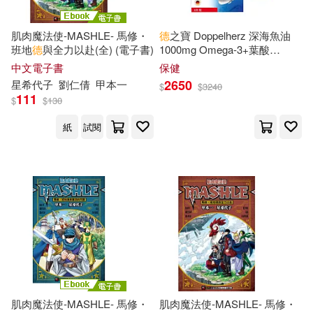
李傑(13)
玉井雪雄(13)
最高人民法院出版社(68)
肌肉魔法使-MASHLE- 馬修・
德
之寶 Doppelherz 深海魚油
王以錦(13)
王文華(13)
班地
德
與全力以赴(全) (電子書)
1000mg Omega-3+葉酸
東方出版社(68)
+B1+B6+B12(60粒X4盒)
中文電子書
保健
2650
星
希
代子
劉仁倩
甲本一
真如(13)
$
$
3240
111
中國法制出版社(67)
$
$
130
紙
試閱
童趣出版有限公司(13)
中國農業科學技術出版社(67)
解禁グラビア写真集(13)
長江少年兒童出版社(67)
軍情視點(13)
暨南大學出版社(66)
鄭崇選（主編）(13)
花城出版社(66)
阿德蝸(13)
阿菩(13)
肌肉魔法使-MASHLE- 馬修・
肌肉魔法使-MASHLE- 馬修・