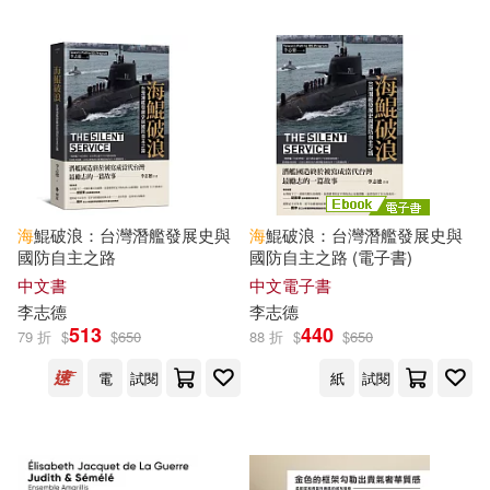
錢乃榮(25)
關心則亂(24)
上海大學出版社(153)
（德）施瓦布(24)
復旦大學出版社(150)
上海中國航海博物館(23)
華東師範大學出版社(144)
平嶋夏海(23)
廖鴻基(23)
海
鯤破浪：台灣潛艦發展史與
海
鯤破浪：台灣潛艦發展史與
機械工業出版社(142)
國防自主之路
國防自主之路 (電子書)
中文書
中文電子書
影崎由那(23)
李志
德
李志
德
青島出版社(142)
513
440
79 折
$
$
650
88 折
$
$
650
本書編委會編(23)
電
試閱
紙
試閱
南京大學出版社(139)
海倫．凱勒(23)
シリ崎(22)
中國社會科學出版社(137)