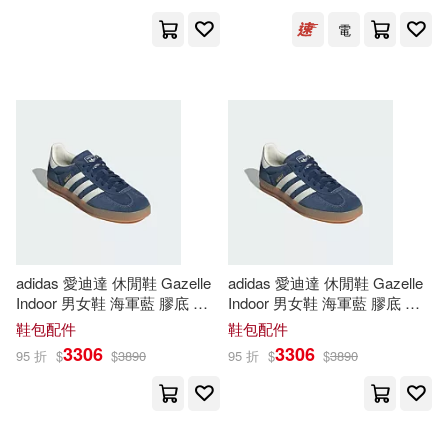
(14)
ライセンスエージェント(77)
電
海埜ほたる(14)
王佐榮(14)
海南出版社(77)
萌木七海(14)
薛金星(14)
warner music(76)
藍旗左衽(14)
新世界出版社(76)
謝宇（主編）(14)
陳丹燕(14)
海洋委員會海巡署(76)
adidas 愛迪達 休閒鞋 Gazelle
adidas 愛迪達 休閒鞋 Gazelle
Indoor 男女鞋 海軍藍 膠底 復
Indoor 男女鞋 海軍藍 膠底 復
霧滿攔江(14)
高倉敦子(14)
古
德
訓鞋 愛迪達 28cm
古
德
訓鞋 愛迪達 27.5cm
鞋包配件
鞋包配件
湖南少年兒童出版社(76)
NAVY/WHITE
NAVY/WHITE
3306
3306
95 折
$
$
3890
95 折
$
$
3890
黃耀傑(14)
黒崎薰(14)
上海錦繡文章出版社(75)
鼎文名師群(14)