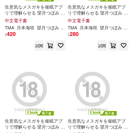
生意気なメスガキを催眠アプ
生意気なメスガキを催眠アプ
長谷川裕一(37)
リで理解らせる 望月つぼみ 月
リで理解らせる 望月つぼみ 月
上海古籍出版社(213)
本
海
咲 紬
希
ゆら 完全版 (電子
本
海
咲 紬
希
ゆら Part.3 (電子
中文電子書
中文電子書
書)
書)
唐文辭書編委會(36)
TMA
月本
海
咲
望月つぼみ
紬
希
TMA
ゆら
月本
海
咲
望月つぼみ
紬
420
280
上海科學技術文獻出版社(210)
$
$
富野由悠季(36)
矢立肇(36)
試閱
試閱
尖端(209)
KADOKAWA(207)
篠原千繪(36)
川原正敏(35)
浙江大學出版社(205)
星球地圖出版社(35)
台灣角川(203)
陳明宗(35)
法律出版社(199)
國立海洋生物博物館(34)
生意気なメスガキを催眠アプ
生意気なメスガキを催眠アプ
上海科學技術出版社(197)
リで理解らせる 望月つぼみ 月
リで理解らせる 望月つぼみ 月
本
海
咲 紬
希
ゆら Part.2 (電子
本
海
咲 紬
希
ゆら Part.1 (電子