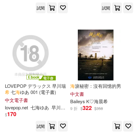
中華書局(165)
試閱
試閱
上海圖書館(27)
張煒(27)
清華大學出版社(163)
林珂如(27)
石油工業出版社(163)
（德）古斯塔夫·施瓦布(27)
海豚出版社(162)
SS-Paradiseガールズ(26)
電子工業出版社(161)
LOVEPOP デラックス 早川瑞
海
淚秘密：沒有回憶的男
上海博物館(26)
希
七
海
ゆあ 001 (電子書)
中文書
悅文社(155)
中文電子書
Baileys K♡
海
晨
希
322
lovepop.net
七
海
ゆあ
早川瑞
希
9 折
$
$
358
世一編輯部(26)
手塚治虫(26)
170
$
廈門大學出版社(154)
試閱
殷海光(25)
田村由美(25)
根華(154)