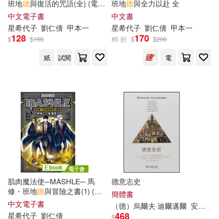
青海人民出版社(66)
班地
德
與復活的咒語(全) (電子
班地
德
與全力以赴 全
書)
中文電子書
中文書
陳冠宇(13)
星
希
代子
劉仁倩
甲本一
星
希
代子
劉仁倩
甲本一
馬可孛羅(66)
128
170
$
$
150
85 折
$
$
200
陶紅亮（主編）(13)
紙
試閱
電
山東畫報出版社(65)
鼎文公職名師群(13)
萬卷出版公司(65)
（美）史蒂芬·海倫伯格(13)
Deutsche Grammophon(64)
Peter Mittsuru(12)
上海文化出版社(64)
SS-Paradise(12)
上海科技教育出版社(64)
肌肉魔法使─MASHLE─ 馬
德意志史
修・班地
德
與冒險之書(1) (電
簡體書
lovepop.net(12)
子書)
中文電子書
（
德
）烏爾夫·迪爾邁爾
安德烈亞斯·格斯特里希
中國石化出版社(64)
五南(64)
468
星
希
代子
劉仁倩
$