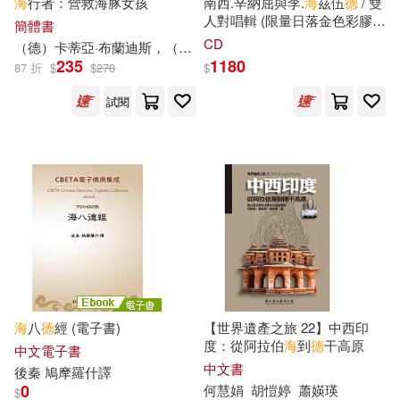
海
行者：營救海豚女孩
南西.辛納屈與李.
海
茲伍
德
/ 雙
人對唱輯 (限量日落金色彩膠
上海市檔案館(19)
簡體書
LP)(Nancy Sinatra & Lee
CD
北方婦女兒童出版社(116)
（
德
）卡蒂亞·布蘭迪斯，（
德
）克勞迪亞·卡爾斯
邱海穎
Hazlewood / Nancy & Lee
235
1180
87 折
$
$
270
$
(Special Limited Color Edition
中共上海市委黨史研究室(19)
LP))
SONY MUSIC(115)
試閱
中華人民共和國海事局(19)
中國經濟出版社(112)
八路(19)
吉田秋生(19)
秀威資訊(112)
本書編寫組編(19)
松浦章(19)
長江文藝出版社(112)
薛理勇(19)
MAX-A(18)
MTEX(111)
海
八
德
經 (電子書)
【世界遺產之旅 22】中西印
度：從阿拉伯
海
到
德
干高原
中文電子書
たらちねジョン(18)
中文書
外語教學與研究出版社(111)
後秦 鳩摩羅什譯
0
何慧娟
胡愷婷
蕭媖瑛
$