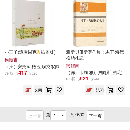
親子天下(60)
Neo Media(59)
王揚宗，葉農（主編）(12)
中國電力出版社(59)
繪時光(12)
蓋亞文化(12)
海峽文藝出版社(59)
行政院海岸巡防署(12)
小王子(譯者周克
希
插圖版)
雅斯貝爾斯著作集：馬丁·海德
中國華僑出版社(58)
格爾札記
簡體書
西出ケンゴロー(12)
簡體書
（法）安托萬·
德
·聖埃克絮佩里
周克
希
貴州人民出版社(58)
417
（
德
）卡爾·雅斯貝爾斯
鄧定
79 折
$
$
528
521
87 折
$
$
599
銀千羽(12)
陳志弘(12)
TMEplus(57)
試閱
試閱
（德）海涅(12)
中國政法大學出版社(57)
第
頁 ⁄
500
上一頁
下一頁
（清）佚名(12)
ヤナ岸(11)
北京師範大學出版社(57)