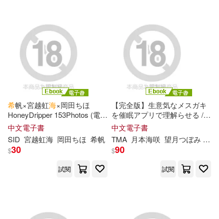
可超商取貨(45381)
寵物生活(634)
傅怡釧(89)
武鵬程(86)
交通部運輸研究所(402)
可海外宅配(44237)
玲廊滿藝(131)
故宮精品(6)
美國迪士尼公司(82)
上海辭書出版社(344)
可港澳店取(42261)
電子書(3640)
有聲書(172)
蔣敏玲(76)
徐俊西(75)
中國海洋大學出版社(326)
可新加坡店取(41925)
希
帆×宮越虹
海
×岡田ちほ
【完全版】生意気なメスガキ
本書編委會(72)
海明威(70)
HoneyDripper 153Photos (電子
を催眠アプリで理解らせる /
人民郵電出版社(324)
書)
望月つぼみ 月本
海
咲 紬
希
ゆら
可菲律賓店取(42381)
中文電子書
中文電子書
(電子書)
（法）凡爾納(68)
蔡立宏(66)
SID
宮越虹
海
岡田ちほ
希
帆
TMA
月本
海
咲
望月つぼみ
紬
上海交通大學出版社(311)
30
90
$
$
（日）尾田榮一郎(58)
上市日期
試閱
試閱
(可複選)
PAD(302)
幸村誠(56)
(美)海明威(55)
一個月內上市新品(357)
上海社會科學院出版社(295)