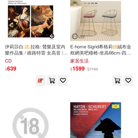
一世風流(22)
崧燁文化(137)
世一文化編輯群(22)
九州出版社(135)
耕林(135)
保冬妮(22)
劉增利(22)
伊莉莎白.
德
.拉格: 聲樂及室內
E-home Sigrid希格莉
德
絨布金
經濟科學出版社(134)
樂作品集 / 維路特雷 女高音 /
框網美吧檯椅-坐高66cm-四色
海
洛斯.蓋雅爾 指揮 / 瑪雷利斯
可選 海軍藍
木下杏(22)
本社編(22)
CD
家居生活
合奏團(Elisabeth Jacquet de
譯林出版社(134)
639
1599
$
$
$
7100
La Guerre: Judith & Semele /
Ensemble Amarillis)
竜騎士07(22)
北京聯合出版公司(133)
ケイ・エム・プロデュース(21)
世一(132)
上海美術電影制片廠(21)
武漢大學出版社(130)
交通部運輸研究所(21)