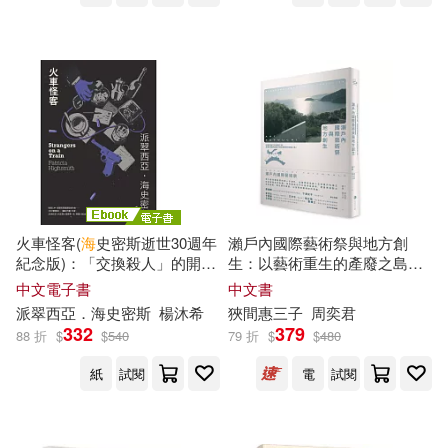
采昌國際多媒體(61)
曾貴海(12)
本書編輯部(12)
中國對外翻譯出版公司(60)
李發新(12)
東崎惟子(12)
太雅出版社(60)
林乃聰(12)
林楓（主編）(12)
普天出版社(60)
林靜(12)
楊春龍(12)
火車怪客(
海
史密斯逝世30週年
瀨戶內國際藝術祭與地方創
紀念版)：「交換殺人」的開創
生：以藝術重生的產廢之島，
未來出版社(60)
之作，心理驚悚的永恆經典!
見證負面遺產如何成為居民的
中文電子書
中文書
(電子書)
希望之
海
!
楊鵬(12)
沈嘉祿(12)
派翠西亞．
海
史密斯
楊沐
希
狹間惠三子
周奕君
江蘇文藝出版社(60)
332
379
88 折
$
$
540
79 折
$
$
480
派翠西亞．海史密斯(12)
紙
試閱
電
試閱
河海大學出版社(60)
浜崎達也(12)
海岸巡防署(12)