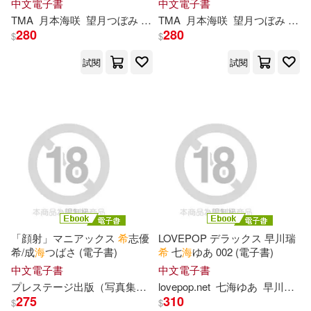
中文電子書
中文電子書
岡本倫(34)
萬達兒童文化(34)
書)
書)
TMA
月本
海
咲
望月つぼみ
紬
希
TMA
ゆら
月本
海
咲
望月つぼみ
紬
人民出版社(192)
遠流(191)
280
280
$
$
(法)凡爾納(33)
試閱
試閱
文物出版社(185)
娥蘇拉．勒瑰恩(33)
Universal(181)
蔡金吉(33)
吉岡公威(32)
同濟大學出版社(177)
海洋委員會海洋保育署(32)
中國農業出版社(175)
邱永芳(32)
北京大學出版社(174)
「顔射」マニアックス
希
志優
LOVEPOP デラックス 早川瑞
希/成
海
つばさ (電子書)
希
七
海
ゆあ 002 (電子書)
（瑞士）約翰娜·斯比麗(31)
中文電子書
中文電子書
世界圖書出版公司北京公司(167)
プレステージ出版（写真集）
希
lovepop.net
志優希
成
海
七
つばさ
海
ゆあ
早川瑞
希
275
310
$
$
幼福編輯部(30)
編輯部(30)