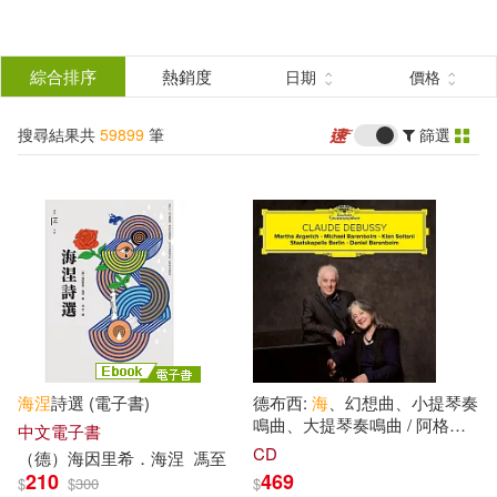
搜
尋
分類
綜合排序
熱銷度
日期
價格
(單選)
結
搜尋結果共
59899
筆
篩選
所有商品(59899)
果
圖書(39034)
影音(2146)
篩
選
雜誌(1750)
售票網(5)
展開
作者
(可複選)
美妝(1039)
服飾(641)
海涅
詩選 (電子書)
德布西:
海
、幻想曲、小提琴奏
家居生活(1270)
美食(829)
尾田榮一郎(327)
鳴曲、大提琴奏鳴曲 / 阿格麗
中文電子書
希
，鋼琴/巴倫波英，鋼琴
CD
（
德
）海因里
希
．
海涅
馮至
(Claude Debussy / Martha
210
469
$
$
300
$
3C(1868)
家電(202)
蘇青和(155)
Argerich, Michael Barenboim,