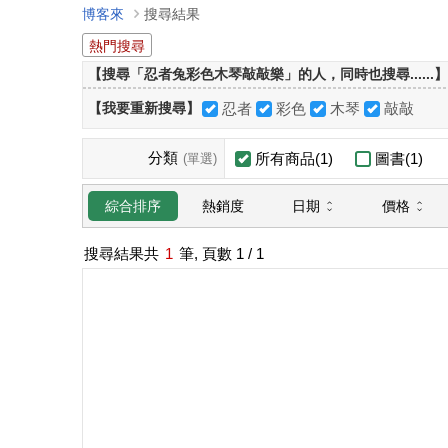
博客來
搜尋結果
熱門搜尋
【搜尋「忍者兔彩色木琴敲敲樂」的人，同時也搜尋......】
【我要重新搜尋】
忍者
彩色
木琴
敲敲
分類
所有商品(1)
圖書(1)
(單選)
日期
價格
綜合排序
熱銷度
搜尋結果共
1
筆, 頁數
1
/ 1