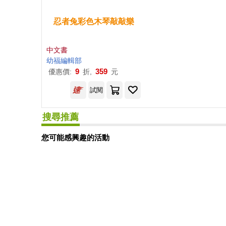
忍者
兔
彩色木琴
敲敲
樂
中文書
幼福編輯部
9
359
優惠價:
折,
元
試閱
搜尋推薦
您可能感興趣的活動