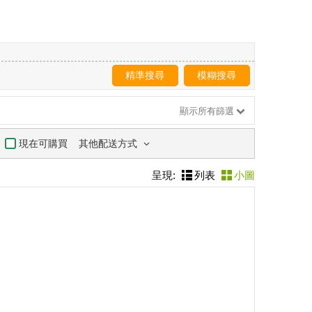
精準搜尋
模糊搜尋
顯示所有篩選
其他配送方式
現在可購買
呈現:
列表
小圖