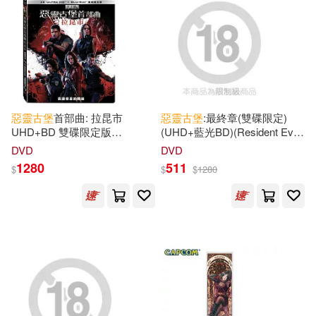
惡靈古堡
首部曲: 拉昆市
惡靈古堡
:最終章(雙碟限定)
UHD+BD 雙碟限定版
(UHD+藍光BD)(Resident Evil:
(Resident Evil: Welcome To
The Final Chapter UHD+BD)
DVD
DVD
Raccoon City UHD+BD)
1280
511
$
$
$
1280