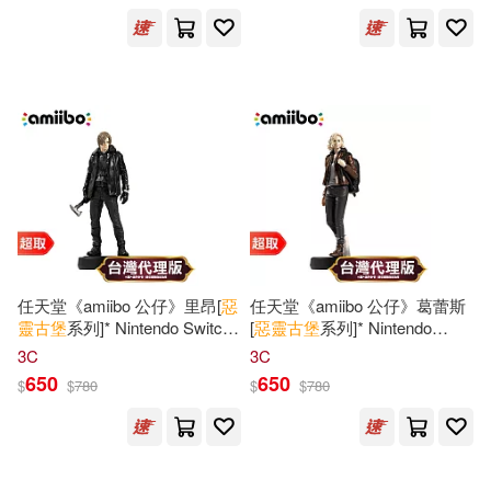
CAPCOM(3)
CAPCON(3)
展開
畢亦樂，韋研漫畫(2)
翔龍(2)
出版社
(可複選)
ENTERBRAIN(1)
青文(24)
索尼影業(15)
畢亦樂主編(1)
蔡承澔(1)
得利影視(12)
任天堂《amiibo 公仔》里昂[
惡
任天堂《amiibo 公仔》葛蕾斯
（奧）托馬斯·布熱齊納(1)
靈古堡
系列]* Nintendo Switch
[
惡靈古堡
系列]* Nintendo
* 台灣代理版
Switch * 台灣代理版
warner music(6)
台灣東販(5)
展開
3C
3C
650
650
$
$
780
$
$
780
SONY MUSIC(2)
配送方式
(可複選)
Universal(2)
bookland(2)