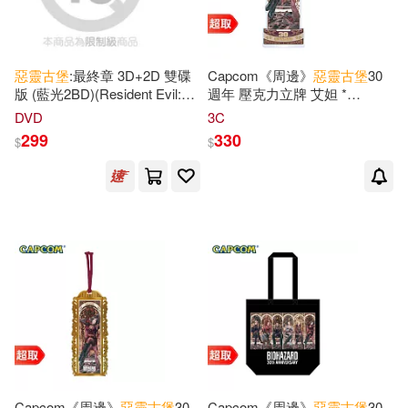
惡靈古堡
:最終章 3D+2D 雙碟
Capcom《周邊》
惡靈古堡
30
版 (藍光2BD)(Resident Evil:
週年 壓克力立牌 艾妲 *
The Final Chapter 3D+2D)
CAPCOM 卡普空 * 台灣代理
DVD
3C
版
299
330
$
$
Capcom《周邊》
惡靈古堡
30
Capcom《周邊》
惡靈古堡
30