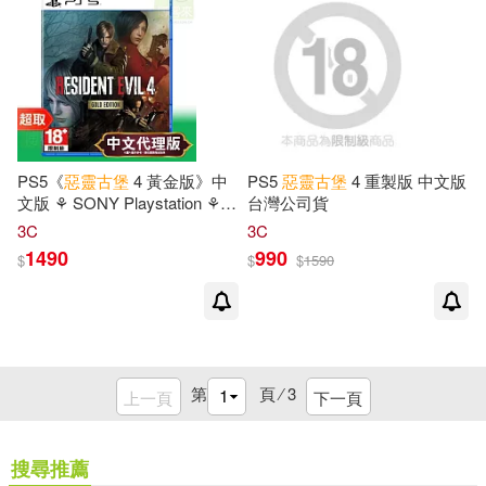
PS5《
惡靈古堡
4 黃金版》中
PS5
惡靈古堡
4 重製版 中文版
文版 ⚘ SONY Playstation ⚘
台灣公司貨
台灣代理版
3C
3C
1490
990
$
$
$
1590
第
頁 ⁄
3
上一頁
下一頁
搜尋推薦