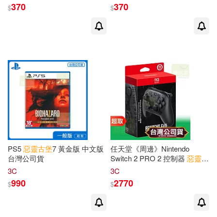
CAPCOM 卡普空 ⚘ 台灣代理
CAPCOM 卡普空 ⚘ 台灣代理
370
370
$
$
版 Jamie 傑米
版 Luke 呂克
PS5
惡靈古堡
7 黃金版 中文版
任天堂《周邊》Nintendo
台灣公司貨
Switch 2 PRO 2 控制器
惡靈古
堡
9 安魂曲 特仕款 * Nintendo
3C
3C
Switch * 台灣公司貨
990
2770
$
$