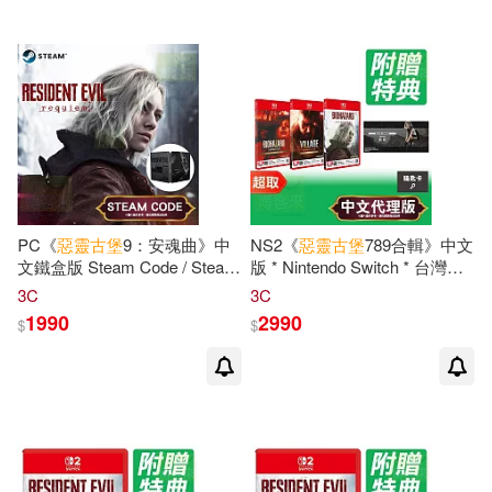
PC《
惡靈古堡
9：安魂曲》中
NS2《
惡靈古堡
789合輯》中文
文鐵盒版 Steam Code / Steam
版 * Nintendo Switch * 台灣代
Key 數位下載版 ⚘ 台灣代理版
理版
3C
3C
1990
2990
$
$