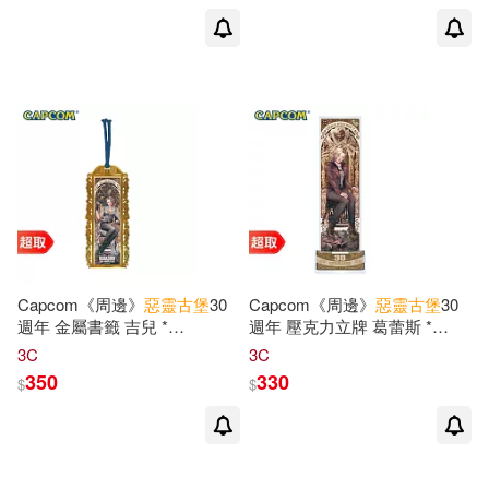
Capcom《周邊》
惡靈古堡
30
Capcom《周邊》
惡靈古堡
30
週年 金屬書籤 吉兒 *
週年 壓克力立牌 葛蕾斯 *
CAPCOM 卡普空 * 台灣代理
CAPCOM 卡普空 * 台灣代理
3C
3C
版
版
350
330
$
$