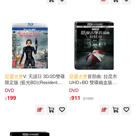
惡靈古堡
V: 天譴日 3D/2D雙碟
惡靈古堡
首部曲: 拉昆市
限定版 (藍光BD)(Resident
UHD+BD 雙碟鐵盒版
Evil: Retribution)
(Resident Evil: Welcome To
DVD
DVD
Raccoon City UHD+BD
199
911
$
$
$
1380
Steelbook)