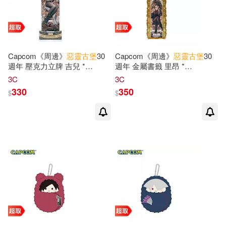
Capcom《周邊》
惡靈古堡
30
Capcom《周邊》
惡靈古堡
30
週年 壓克力立牌 吉兒 *
週年 金屬書籤 里昂 *
CAPCOM 卡普空 * 台灣代理
CAPCOM 卡普空 * 台灣代理
3C
3C
版
版
330
350
$
$