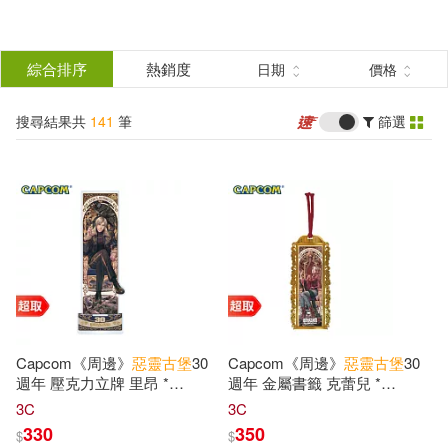
搜
尋
分類
綜合排序
熱銷度
日期
價格
(單選)
結
搜尋結果共
141
筆
篩選
圖書(32)
所有商品(141)
果
影音(42)
雜誌(4)
篩
選
3C(63)
展開
作者
(可複選)
Capcom《周邊》
惡靈古堡
30
Capcom《周邊》
惡靈古堡
30
畢亦樂(17)
韋研(12)
週年 壓克力立牌 里昂 *
週年 金屬書籤 克蕾兒 *
CAPCOM 卡普空 * 台灣代理
CAPCOM 卡普空 * 台灣代理
3C
3C
版
版
330
350
$
$
芹澤直樹(5)
韋研漫畫(5)