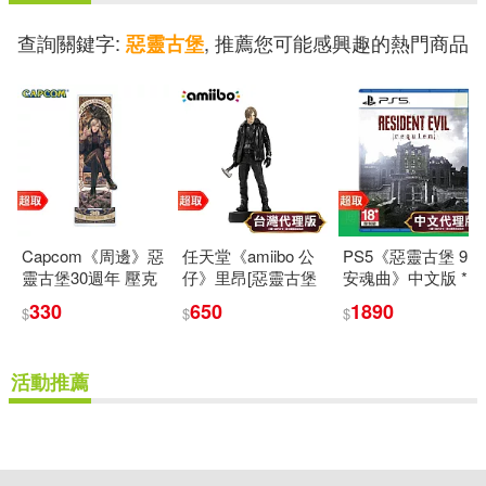
查詢關鍵字:
, 推薦您可能感興趣的熱門商品
惡靈古堡
Capcom《周邊》惡
任天堂《amiibo 公
PS5《惡靈古堡 9：
靈古堡30週年 壓克
仔》里昂[惡靈古堡
安魂曲》中文版 *
力立牌 里昂 *
系列]* Nintendo
SONY Playstation *
330
650
1890
$
$
$
CAPCOM 卡普空 *
Switch * 台灣代理
台灣代理版
台灣代理版
版
活動推薦
重新設定
確認