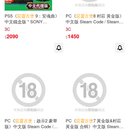
PS5《
惡靈古堡
9：安魂曲》
PC《
惡靈古堡
8 村莊 黃金版》
中文鐵盒版 * SONY
中文版 Steam Code / Steam
Playstation * 台灣代理版
Key 數位下載版 ⚘ 台灣代理版
3C
3C
2090
1450
$
$
PC《
惡靈古堡
：啟示2 豪華
PC《
惡靈古堡
7 黃金版&村莊
版》中文版 Steam Code /
黃金版 合輯》中文版 Steam