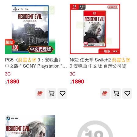
可超商取貨(126)
KADOKAWA(1)
可海外宅配(72)
PCGamer(1)
可港澳店取(45)
人民郵電出版社(1)
尖端(1)
PS5《
惡靈古堡
9：安魂曲》
NS2 任天堂 Switch2
惡靈古堡
可新加坡店取(45)
中文版 * SONY Playstation *
9 安魂曲 中文版 台灣公司貨
台灣代理版
慕客館(1)
日經BP社(1)
3C
3C
可菲律賓店取(48)
1890
1890
$
$
映象國際多媒體(1)
聯成(1)
上市日期
(可複選)
鉌萬興(1)
一個月內上市新品(2)