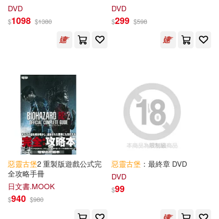
Island (UHD+BD))
AFTERLIFE)
DVD
DVD
1098
299
$
$
1380
$
$
598
惡靈古堡
2 重製版遊戲公式完
惡靈古堡
：最終章 DVD
全攻略手冊
DVD
日文書.MOOK
99
$
940
$
$
980