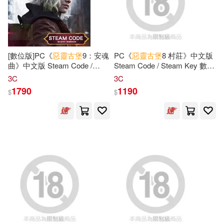
其他
(可複選)
[數位版]PC《
惡靈古堡
9：安魂
PC《
惡靈古堡
8 村莊》中文版
現在可購買商品(29)
曲》中文版 Steam Code /
Steam Code / Steam Key 數位
Steam Key 數位下載版 ⚘ 台灣
下載版 ⚘ 台灣代理版
3C
3C
價格
代理版
-
1790
1190
$
$
範圍