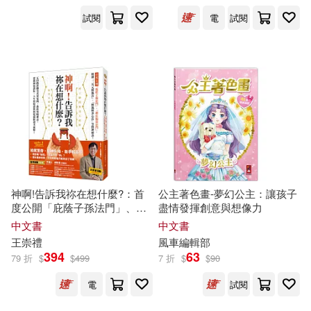
試閱
電
試閱
霧野きり(1)
韋爾斯(1)
魯本．安德森(1)
麗莎．康頓(1)
黃河醒(1)
鼎茂研究室(1)
神啊!告訴我祢在想什麼?：首
公主著色畫-夢幻公主：讓孩子
（意）塞爾吉奧(1)
度公開「庇蔭子孫法門」、
盡情發揮創意與想像力
「增長福慧法門」，五段曲折
中文書
中文書
離奇真實案例，教你知曉神
王崇禮
風車編輯部
（法）洛德，（法）果范(1)
意，蒙獲神恩護佑!
394
63
79 折
$
$
499
7 折
$
$
90
電
試閱