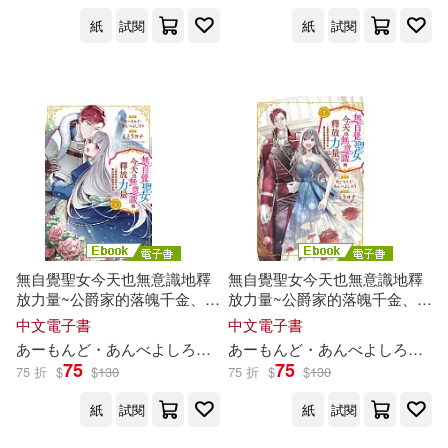
紙
試閱
紙
試閱
無自覺聖女今天也無意識地釋
無自覺聖女今天也無意識地釋
放力量~公爵家的落魄千金、要
放力量~公爵家的落魄千金、要
在結婚後獲得幸福~(1)【含電
在結婚後獲得幸福~(2)【含電
中文電子書
中文電子書
子書限定特典】 (電子書)
子書限定特典】 (電子書)
あーもんど・あんべよしろう
えとうヨナ
羽衣
あーもんど・あんべよしろう
え
75
75
75 折
$
$
130
75 折
$
$
130
紙
試閱
紙
試閱