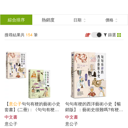
搜
尋
分類
綜合排序
熱銷度
日期
價格
(單選)
結
搜尋結果共
154
筆
篩選
圖書(29)
所有商品(154)
果
影音(2)
3C(1)
家電(2)
篩
選
婦幼生活(1)
鞋包配件(1)
展開
作者
(可複選)
電子書(117)
有聲書(1)
【
意
公子
句句有梗的藝術小史
句句有梗的西洋藝術小史【暢
百官網公職師資群(19)
套書】(二冊)：《句句有梗的
銷版】：藝術史很難嗎?有梗就
西洋藝術小史【暢銷版】》、
不難，腦補3萬年藝術史框架，
中文書
中文書
《句句有梗的中國藝術小史》
迅速提升看展力
意
公子
意
公子
意公子(14)