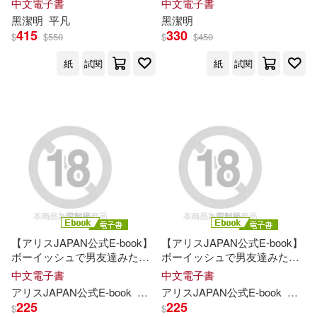
中文電子書
中文電子書
黑潔明
平凡
黑潔明
415
330
$
$
550
$
$
450
紙
試閱
紙
試閱
【アリスJAPAN公式E-book】
【アリスJAPAN公式E-book】
ボーイッシュで男友達みたい
ボーイッシュで男友達みたい
な幼馴染の意外すぎるSEXY
な幼馴染の意外すぎるSEXY
中文電子書
中文電子書
ランジェリーと成熟したカラ
ランジェリーと成熟したカラ
アリスJAPAN公式E-book
椿りか
アリスJAPAN公式E-book
椿り
ダにフル勃起 今まで何も思わ
ダにフル勃起 今まで何も思わ
225
225
$
$
なかったのがウソみたいに何
なかったのがウソみたいに何