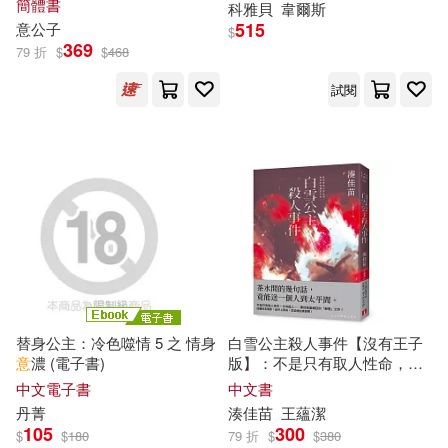
簡體書
科雅貝
韋爾斯
田秋堇(1)
石田衣良(1)
515
意
公子
監察院(1)
$
369
79 折
$
$
468
科雅貝(1)
試閱
西南交通大學出版社(1)
童趣出版有限公司編(1)
親子天下(1)
采實文化(1)
范巽綠(1)
葉大華(1)
野人(1)
飛象文化(1)
蔡奕屏(1)
蔡東杰(1)
西格蒙德．佛洛伊德(1)
替身公主：冷色噬情 5 之 情身
白雪公主殺人事件【沒有王子
意
濃 (電子書)
版】：不是只有取人性命，才
賴曉妍(1)
郭靖(1)
叫殺人──湊佳苗最瘋狂的「惡
中文電子書
中文書
意」之作!
丹菁
湊佳苗
王蘊潔
105
300
$
$
180
79 折
$
$
380
鍾瀚億(1)
陳理(1)