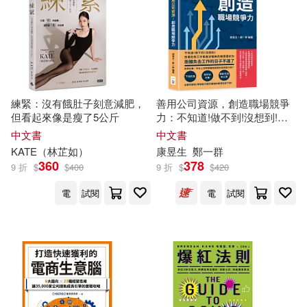
練緊：沒有餓肚子刻意減肥，
善用公司資源，創造職場競爭
但看起來像是瘦了5公斤
力：不知道!做不到!沒想到!抱
著危險工作態度卻毫無危機意
中文書
中文書
識的你，距離失去工作的日子
KATE（林芷如）
康昱生
鄭一群
不遠了
360
378
9 折
$
$
400
9 折
$
$
420
電
試閱
電
試閱