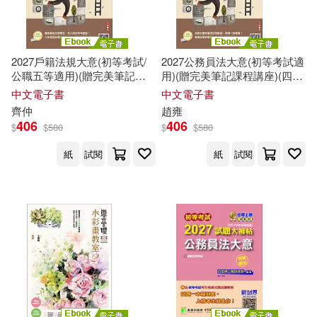
2027戶籍法規大意(初等考試/
2027公務員法大意(初等考試適
公職五等適用)(贈完美筆記課
用)(贈完美筆記課程講座)(四
程講座) (電子書)
版) (電子書)
中文電子書
中文電子書
齊仲
趙雍
406
406
$
$
580
$
$
580
紙
試閱
紙
試閱