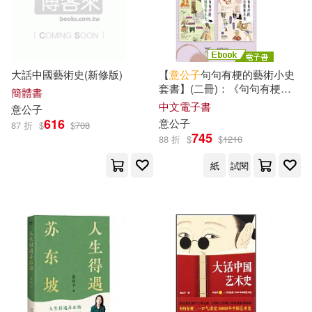
作者/演唱/譯/編/繪(14)
人民郵電出版社(1)
典知庫(1)
姚鋒(1)
岡本純子(1)
價格
-
典藏藝術家庭(1)
範圍
大話中國藝術史(新修版)
【
意
公子
句句有梗的藝術小史
布蘭登．肯恩(1)
張宜真(1)
套書】(二冊)：《句句有梗的
簡體書
千華數位文化(1)
西洋藝術小史【暢銷版】》、
中文電子書
意
公子
《句句有梗的中國藝術小史》
張資平(1)
徐靖普(1)
616
意
公子
87 折
$
$
708
(電子書)
745
四川科學技術出版社(1)
88 折
$
$
1210
成傑(1)
托馬斯•斯坎倫(1)
紙
試閱
國家住都中心(1)
大寫出版(1)
文淵(1)
於惠(1)
太白文藝出版社(1)
李斐斐(1)
李蓓等（主編）(1)
宣道傳意及出版事工有限公司(1)
林志忠(1)
查爾斯‧拉莫爾(1)
小魯文化(1)
布克文化(1)