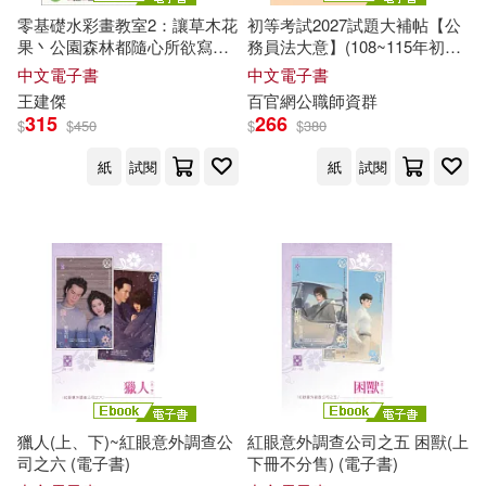
零基礎水彩畫教室2：讓草木花
初等考試2027試題大補帖【公
果丶公園森林都隨心所欲寫意
務員法大意】(108~115年初考
入畫 (電子書)
試題)(測驗題型)(CK5460) (電
中文電子書
中文電子書
子書)
王建傑
百官網公職師資群
315
266
$
$
450
$
$
380
紙
試閱
紙
試閱
獵人(上、下)~紅眼意外調查公
紅眼意外調查公司之五 困獸(上
司之六 (電子書)
下冊不分售) (電子書)