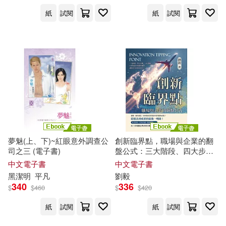
紙
試閱
紙
試閱
夢魅(上、下)~紅眼意外調查公
創新臨界點，職場與企業的翻
司之三 (電子書)
盤公式：三大階段、四大步
驟、八大環節……打破靈感到
中文電子書
中文電子書
實踐的斷層，讓創意不再無的
黑潔明
平凡
劉毅
放矢! (電子書)
340
336
$
$
460
$
$
420
紙
試閱
紙
試閱