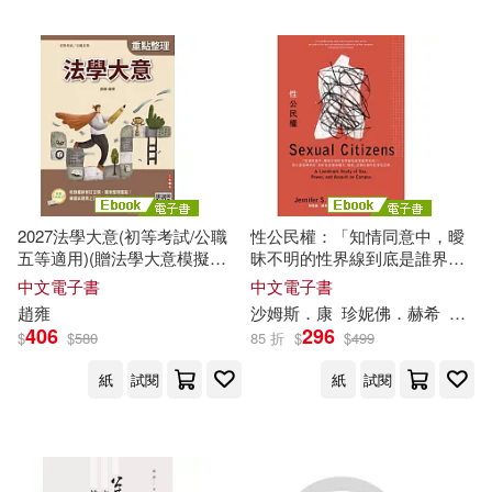
2027法學大意(初等考試/公職
性公民權：「知情同意中，曖
五等適用)(贈法學大意模擬試
昧不明的性界線到底是誰界定
題)(二十五版) (電子書)
的?」哥大里程碑研究，剖析性
中文電子書
中文電子書
侵害與權力、階級、空間交錯
趙雍
沙姆斯．康
珍妮佛．赫希
梁永
的社會性因素 (電子書)
406
296
$
$
580
85 折
$
$
499
紙
試閱
紙
試閱