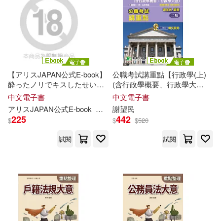
【アリスJAPAN公式E-book】
公職考試講重點【行政學(上)
酔ったノリでキスしたせいで
(含行政學概要、行政學大
経理のメガネ女子に惚れられ
意)】[適用三等、四等、五等/
中文電子書
中文電子書
てしまい…翌朝から意外すぎ
高考、普考、地方特考](二版)
アリスJAPAN公式E-book
羽月乃蒼
謝望民
る巨乳で連日誘惑された僕は
(MJ0304) (電子書)
225
442
$
$
$
520
何度も乳揉み接吻中出しして
しまった 羽月乃蒼 Vol.1 (電子
試閱
試閱
書)