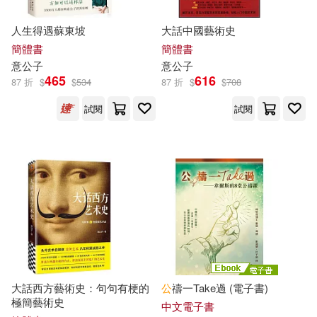
梓夜(1)
櫻井公子(1)
人生得遇蘇東坡
大話中國藝術史
幼福(1)
新世界出版社(1)
簡體書
簡體書
殷文強(1)
意
公子
意
公子
465
616
新疆青少年出版社(1)
方智(1)
87 折
$
$
534
87 折
$
$
708
比利時氣球傳媒公司(1)
試閱
試閱
春光(1)
春山出版(1)
沃爾特．李普曼(1)
暖暖書屋(1)
木馬文化(1)
沙姆斯．康(1)
河合薰(1)
果力文化(1)
楓書坊(1)
燕子(1)
王建傑(1)
樂律(1)
湖北美術出版社(1)
王直上(1)
珍妮佛．赫希(1)
大話西方藝術史：句句有梗的
公
禱一Take過 (電子書)
漫遊者文化(1)
白象文化(1)
極簡藝術史
中文電子書