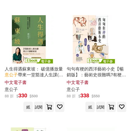
可超商取貨(33)
KATE（林芷如）(2)
柿子文化(3)
可海外宅配(33)
Susan Mayes(2)
財經錢線文化有限公司(3)
可港澳店取(32)
あーもんど・あんべよしろう(2)
麥田(3)
双美生活文創(2)
可新加坡店取(31)
えとうヨナ(2)
康昱生(2)
人生得遇蘇東坡： 破億播放量
句句有梗的西洋藝術小史【暢
台灣東販(2)
大霹靂(2)
意
公子
帶來一堂豁達人生課(隨
銷版】：藝術史很難嗎?有梗就
可菲律賓店取(32)
書珍藏〈寒食帖〉全彩圖) (電
不難，腦補3萬年藝術史框架，
湊佳苗(2)
胡劭安(2)
中文電子書
中文電子書
子書)
迅速提升看展力 (電子書)
小宇宙文化(2)
崧燁文化(2)
意
公子
意
公子
330
338
88 折
$
$
500
88 折
$
$
550
謝望民(2)
鄭一群(2)
上市日期
(可複選)
新雅文化(2)
時報出版(2)
紙
試閱
紙
試閱
金鐘沅(2)
風車編輯部(2)
一個月內上市新品(2)
江蘇鳳凰文藝出版社(2)