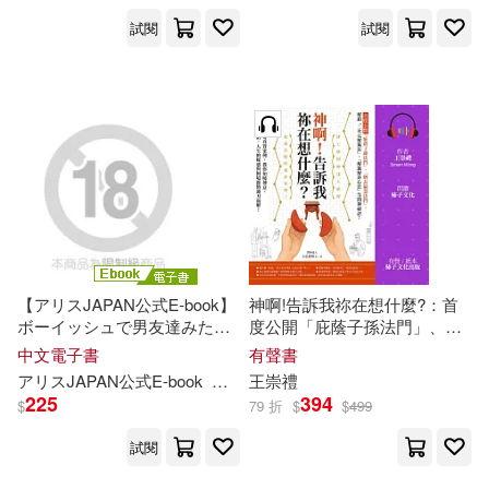
度も中出ししまくった 椿りか
度も中出ししまくった 椿りか
試閱
試閱
Vol.3 (電子書)
Vol.2 (電子書)
【アリスJAPAN公式E-book】
神啊!告訴我祢在想什麼?：首
ボーイッシュで男友達みたい
度公開「庇蔭子孫法門」、
な幼馴染の意外すぎるSEXY
「增長福慧法門」，五段曲折
中文電子書
有聲書
ランジェリーと成熟したカラ
離奇真實案例，教你知曉神
アリスJAPAN公式E-book
椿りか
王崇禮
ダにフル勃起 今まで何も思わ
意，蒙獲神恩護佑! (有聲書)
225
394
$
79 折
$
$
499
なかったのがウソみたいに何
度も中出ししまくった 椿りか
試閱
Vol.1 (電子書)