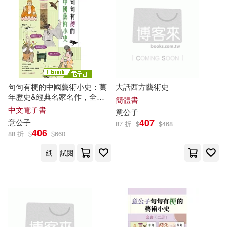
魏合(2)
齊仲(2)
海南出版社(2)
皇冠(2)
電子書
(可複選)
CYBERBIZ電商研究所(1)
社會科學文獻出版社(2)
適合手機平板閱讀(45)
[美]查爾斯‧愛德華‧斯托 （Charles
Edward Stowe）(1)
買動漫(2)
遠流(2)
句句有梗的中國藝術小史：萬
大話西方藝術史
適合平板閱讀(72)
年歷史&經典名家名作，全有
すめし(1)
丹菁(1)
簡體書
記憶點，去故宮不再走迷宮 (電
中文電子書
長鴻出版社(2)
風車(2)
意
公子
子書)
免費電子書(1)
407
意
公子
87 折
$
$
468
九歌藝術創作中心(1)
余宏(1)
406
88 折
$
$
660
中國人口出版社(1)
紙
試閱
傅慧芳(1)
劉毅(1)
其他
(可複選)
中國財政經濟出版社(1)
周姚萍(1)
現在可購買商品(141)
中華工商聯合出版社(1)
國家住宅及都市更新中心規劃組(1)