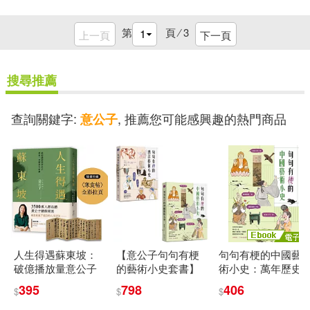
第
頁 ⁄
3
上一頁
下一頁
搜尋推薦
查詢關鍵字:
, 推薦您可能感興趣的熱門商品
意公子
人生得遇蘇東坡：
【意公子句句有梗
句句有梗的中國藝
破億播放量意公子
的藝術小史套書】
術小史：萬年歷史&
帶來一堂豁達生命
(二冊)：《句句有梗
經典名家名作，全
395
798
406
$
$
$
課(隨書珍藏〈寒食
的西洋藝術小史
有記憶點，去故宮
帖〉全彩拉頁)
【暢銷版】》、
不再走迷宮 (電子