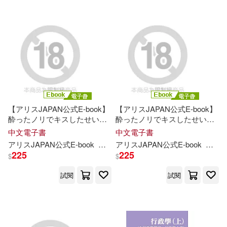
【アリスJAPAN公式E-book】
【アリスJAPAN公式E-book】
酔ったノリでキスしたせいで
酔ったノリでキスしたせいで
経理のメガネ女子に惚れられ
経理のメガネ女子に惚れられ
中文電子書
中文電子書
てしまい…翌朝から意外すぎ
てしまい…翌朝から意外すぎ
アリスJAPAN公式E-book
羽月乃蒼
アリスJAPAN公式E-book
羽月
る巨乳で連日誘惑された僕は
る巨乳で連日誘惑された僕は
225
225
$
$
何度も乳揉み接吻中出しして
何度も乳揉み接吻中出しして
しまった 羽月乃蒼 Vol.3 (電子
しまった 羽月乃蒼 Vol.2 (電子
試閱
試閱
書)
書)