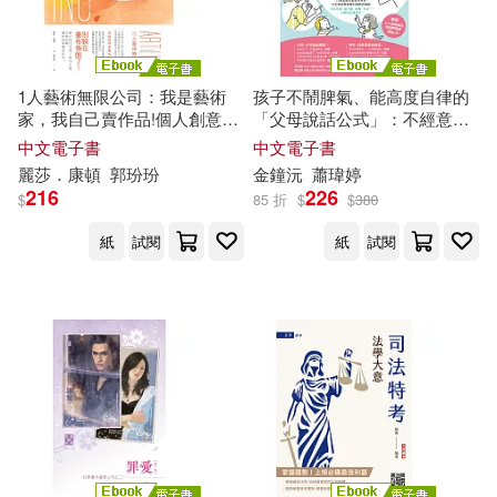
1人藝術無限公司：我是藝術
孩子不鬧脾氣、能高度自律的
家，我自己賣作品!個人創意事
「父母說話公式」：不經意的
業營生指南 (電子書)
錯誤表達方式，將會形成傷
中文電子書
中文電子書
痕，影響孩子一輩
子
(電子書)
麗莎．康頓
郭玢玢
金鐘沅
蕭瑋婷
216
226
$
85 折
$
$
380
紙
試閱
紙
試閱