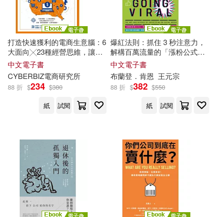
打造快速獲利的電商生意腦：6
爆紅法則：抓住 3 秒注意力，
大面向╳23種經營思維，讓
解構百萬流量的「漲粉公式」
35,000家公司接軌成長引擎的
與底層演算法 (電子書)
中文電子書
中文電子書
實戰攻略 (電子書)
CYBERBIZ電商研究所
布蘭登．肯恩
王元宗
234
382
88 折
$
$
380
88 折
$
$
550
紙
試閱
紙
試閱