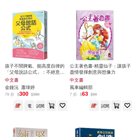
孩子不鬧脾氣、能高度自律的
公主著色畫-精靈仙子：讓孩子
「父母說話公式」：不經意的
盡情發揮創意與想像力
錯誤表達方式，將會形成傷
中文書
中文書
痕，影響孩子一輩
子
金鐘沅
蕭瑋婷
風車編輯部
300
63
79 折
$
$
380
7 折
$
$
90
電
試閱
試閱