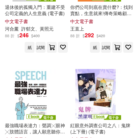
退休後的孤獨入門：重建不受
你們公司到底在賣什麼?：找到
公司定義的人生意義 (電子書)
賣點，生意就來!傳奇策略顧問
師不藏私行銷祕笈全公開 (電子
中文電子書
中文電子書
書)
河合薰
許郁文、黃照元
王直上
246
292
88 折
$
$
400
88 折
$
$
420
紙
試閱
紙
試閱
最強職場表達力：聲調╳眼神
紅眼意外調查公司之八：鬼牌
╳肢體語言，讓人願意聽你說
(上下冊) (電子書)
的高效溝通公式 (電子書)