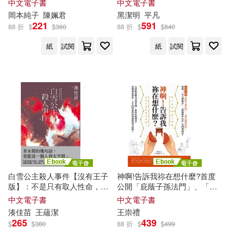
中文電子書
中文電子書
岡本純子
陳姵君
黑潔明
平凡
221
591
88 折
$
$
360
88 折
$
$
840
紙
試閱
紙
試閱
白雪公主殺人事件【沒有王子
神啊!告訴我祢在想什麼?首度
版】：不是只有取人性命，才
公開「庇蔭子孫法門」、「增
叫殺人──湊佳苗最瘋狂的「惡
長福慧法門」，五段曲折離奇
中文電子書
中文電子書
意」之作! (電子書)
真實案例，教你知曉神意，蒙
湊佳苗
王蘊潔
王崇禮
獲神恩護佑! (電子書)
265
439
$
$
380
88 折
$
$
499