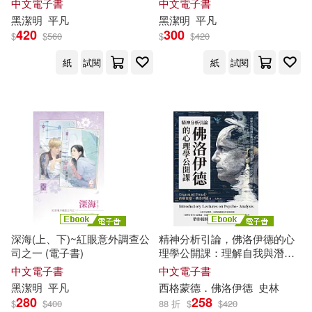
中文電子書
中文電子書
黑潔明
平凡
黑潔明
平凡
420
300
$
$
560
$
$
420
紙
試閱
紙
試閱
深海(上、下)~紅眼意外調查公
精神分析引論，佛洛伊德的心
司之一 (電子書)
理學公開課：理解自我與潛意
識的第一課，重新思考你「不
中文電子書
中文電子書
小心」的每一步 (電子書)
黑潔明
平凡
西格蒙德．佛洛伊德
史林
280
258
$
$
400
88 折
$
$
420