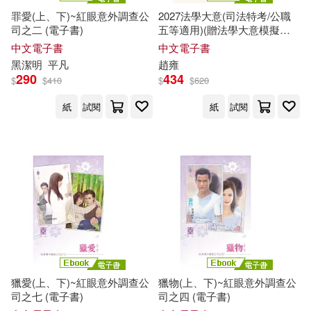
罪愛(上、下)~紅眼意外調查公
2027法學大意(司法特考/公職
司之二 (電子書)
五等適用)(贈法學大意模擬試
題)(二十五版) (電子書)
中文電子書
中文電子書
黑潔明
平凡
趙雍
290
434
$
$
410
$
$
620
紙
試閱
紙
試閱
獵愛(上、下)~紅眼意外調查公
獵物(上、下)~紅眼意外調查公
司之七 (電子書)
司之四 (電子書)