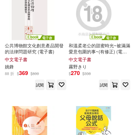
公共博物館文化創意產品開發
和溫柔老公的甜蜜時光~被滿滿
的法律問題研究 (電子書)
愛意包圍的事~(有修正) (電子
書)
中文電子書
中文電子書
姚鋒
霧野きり
369
270
88 折
$
$
600
$
$
338
試閱
試閱