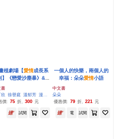
畫植劇場【
愛情
成長系
一個人的快樂，兩個人的
列】《戀愛沙塵暴》&
幸福：朵朵
愛情
小語
《荼蘼》
文書
中文書
可欣
徐譽庭
溫郁芳
漫畫星期一回收日
朵朵
薪鹽
75
300
79
221
惠價:
折,
元
優惠價:
折,
元
試閱
電
試閱