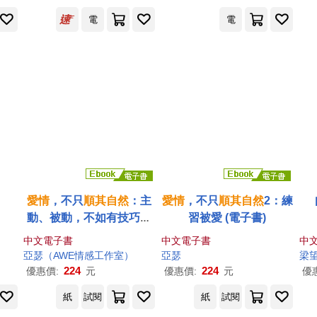
電
電
愛情
，不只
順其自然
：主
愛情
，不只
順其自然
2：練
動、被動，不如有技巧的
習被愛 (電子書)
互動 (電子書)
中文電子書
中文電子書
中
亞瑟（AWE情感工作室）
亞瑟
梁
224
224
優惠價:
元
優惠價:
元
優
紙
試閱
紙
試閱