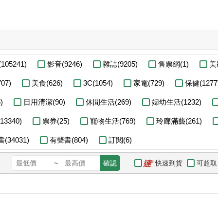
105241)
影音(9246)
雜誌(9205)
售票網(1)
美妝
07)
美食(626)
3C(1054)
家電(729)
保健(1277
)
日用清潔(90)
休閒生活(269)
婦幼生活(1232)
3340)
票券(25)
寵物生活(769)
玲廊滿藝(261)
(34031)
有聲書(804)
訂閱(6)
快速到貨
可超取
~
確認