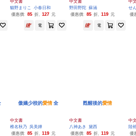
中文書
中文書
中
貓野まりこ
小春日和
野田野陀
蘇涵
せ
85
127
85
119
優惠價:
折,
元
優惠價:
折,
元
優
電
電
全
傲嬌少校的
愛情
全
甦醒後的
愛情
中文書
中文書
中
椎名秋乃
吳美嬅
八神あき
黛西
陸裕
85
119
85
119
優惠價:
折,
元
優惠價:
折,
元
優