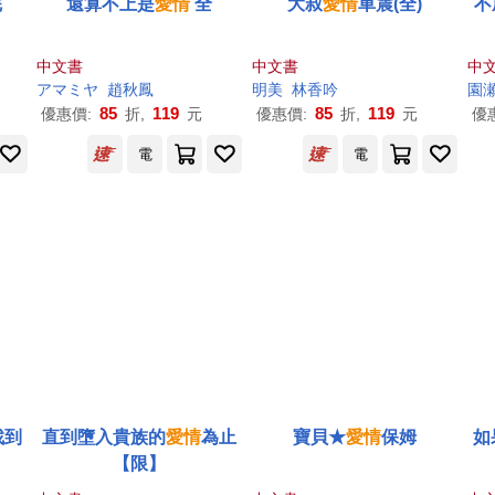
完
還算不上是
愛情
全
大叔
愛情
車震(全)
不
中文書
中文書
中
アマミヤ
趙秋鳳
明美
林香吟
園瀬
85
119
85
119
優惠價:
折,
元
優惠價:
折,
元
優
電
電
找到
直到墮入貴族的
愛情
為止
寶貝★
愛情
保姆
如
【限】