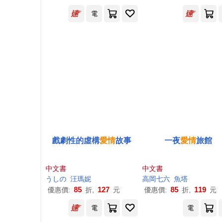
電
戲劇性的虛構
愛情
故事
一夜
愛情
旅館
中文書
中文書
うしの
汪瑪妮
高岡七六
魚塔
85
127
85
119
優惠價:
折,
元
優惠價:
折,
元
電
電