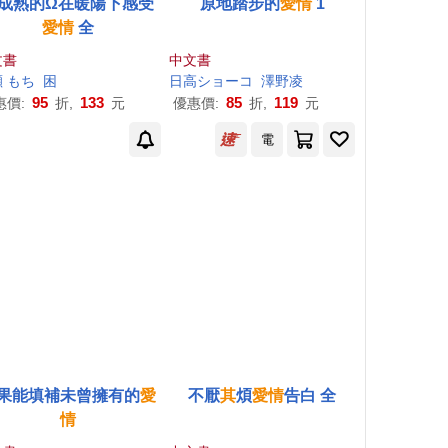
成熟的Ω在暖陽下感受
原地踏步的
愛情
1
愛情
全
文書
中文書
 もち
困
日高ショーコ
澤野凌
95
133
85
119
惠價:
折,
元
優惠價:
折,
元
電
果能填補未曾擁有的
愛
不厭
其
煩
愛情
告白 全
情