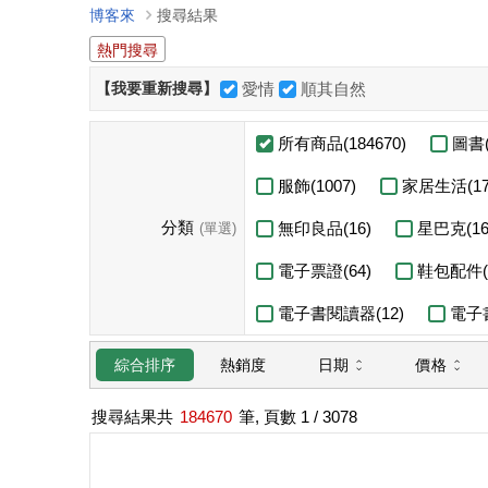
博客來
搜尋結果
熱門搜尋
【我要重新搜尋】
愛情
順其自然
所有商品(184670)
圖書(
服飾(1007)
家居生活(17
分類
無印良品(16)
星巴克(16
(單選)
電子票證(64)
鞋包配件(1
電子書閱讀器(12)
電子書
日期
價格
綜合排序
熱銷度
搜尋結果共
184670
筆, 頁數
1
/ 3078