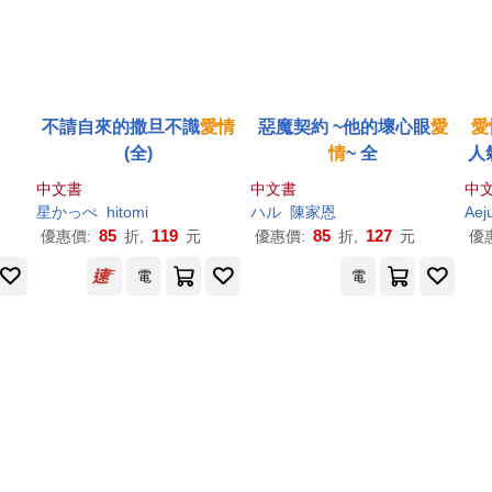
不請自來的撒旦不識
愛情
惡魔契約 ~他的壞心眼
愛
愛
(全)
情
~ 全
人
中文書
中文書
中
星かっぺ
hitomi
ハル
陳家恩
Aej
85
119
85
127
優惠價:
折,
元
優惠價:
折,
元
優
電
電