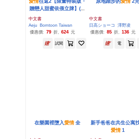
愛情
往返2【限量特裝版・
原地踏步的
愛情
2
贈戀人甜蜜依偎立牌】(韓
國網漫百萬人氣ABO作，
中文書
中文書
無聖光火辣開車!)
Aeju
Bomtoon Taiwan
日高ショーコ
澤野凌
79
624
85
136
優惠價:
折,
元
優惠價:
折,
元
試閱
電
在樂園裡墮入
愛情
全
新手爸爸在共生公寓
愛情
1