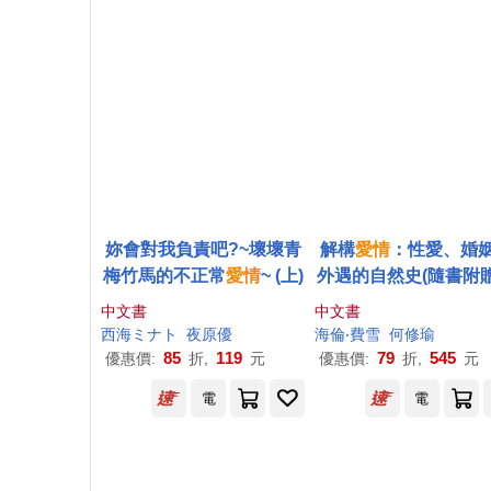
妳會對我負責吧?~壞壞青
解構
愛情
：性愛、婚
梅竹馬的不正常
愛情
~ (上)
外遇的自然史(隨書附
雪戀愛量表，一次了
中文書
中文書
己是否墜入愛河，以
西海ミナト
夜原優
海倫‧費雪
何修瑜
己在戀愛中的人格樣貌
85
119
79
545
優惠價:
折,
元
優惠價:
折,
元
電
電