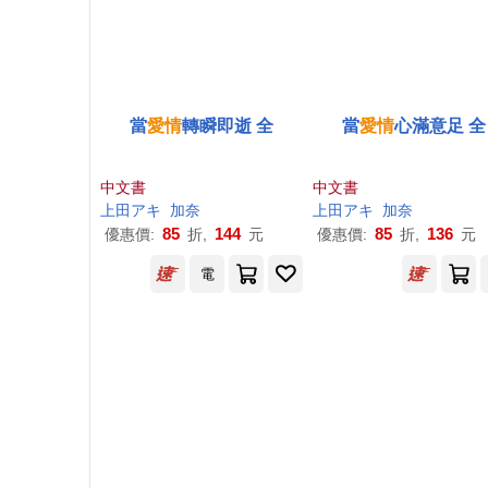
當
愛情
轉瞬即逝 全
當
愛情
心滿意足 全
中文書
中文書
上田アキ
加奈
上田アキ
加奈
85
144
85
136
優惠價:
折,
元
優惠價:
折,
元
電