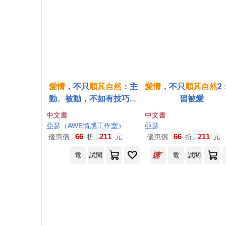
愛情
，不只
順其自然
：主
愛情
，不只
順其自然
2
動、被動，不如有技巧的
習被愛
互動
中文書
中文書
亞瑟（AWE情感工作室）
亞瑟
66
211
66
211
優惠價:
折,
元
優惠價:
折,
元
電
試閱
電
試閱