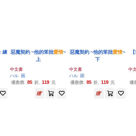
：練
惡魔契約 ~他的笨拙
愛情
~
惡魔契約 ~他的笨拙
愛情
~
【
上
下
中文書
中文書
中
ハル
困
ハル
困
85
119
85
119
優惠價:
折,
元
優惠價:
折,
元
優