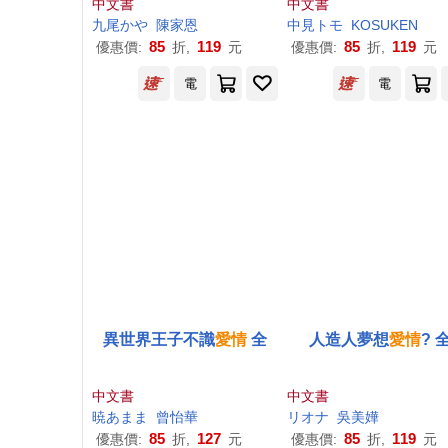
中文書
中文書
九尾かや
陳家恩
中見トモ
KOSUKEN
85
119
85
119
優惠價:
折,
元
優惠價:
折,
元
電
電
異世界王子不識
愛情
全
人造人夢想
愛情
? 
中文書
中文書
暁あまま
曾怡華
リオナ
吳美嬅
85
127
85
119
優惠價:
折,
元
優惠價:
折,
元