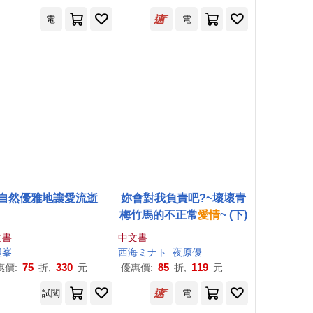
電
電
自然優雅地讓愛流逝
妳會對我負責吧?~壞壞青
梅竹馬的不正常
愛情
~ (下)
文書
中文書
望峯
西海ミナト
夜原優
75
330
85
119
惠價:
折,
元
優惠價:
折,
元
試閱
電