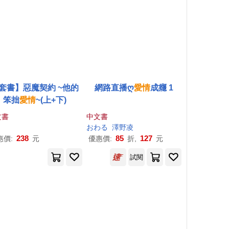
套書】惡魔契約 ~他的
網路直播ღ
愛情
成癮 1
笨拙
愛情
~(上+下)
文書
中文書
おわる
澤野凌
238
85
127
惠價:
元
優惠價:
折,
元
試閱