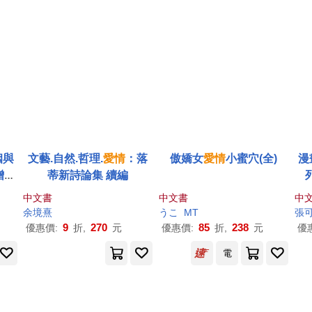
姻與
文藝.自然.哲理.
愛情
：落
傲嬌女
愛情
小蜜穴(全)
漫
贈費
蒂新詩論集 續編
解自
中文書
中文書
中
及自
余境熹
うこ
MT
張
!)
9
270
85
238
優惠價:
折,
元
優惠價:
折,
元
優
電