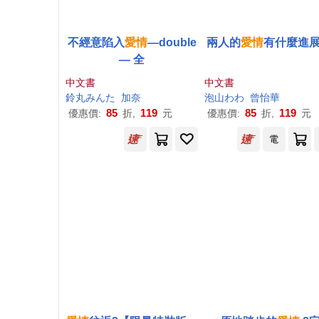
不經意陷入
愛情
―double
兩人的
愛情
有什麼進展
― 全
中文書
中文書
鈴丸みんた
加奈
泡山わわ
曾怡華
85
119
85
119
優惠價:
折,
元
優惠價:
折,
元
電