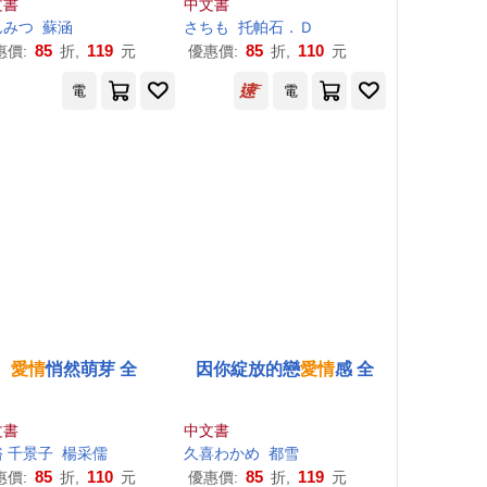
文書
中文書
んみつ
蘇涵
さちも
托帕石．Ｄ
85
119
85
110
惠價:
折,
元
優惠價:
折,
元
電
電
愛情
悄然萌芽 全
因你綻放的戀
愛情
感 全
文書
中文書
 千景子
楊采儒
久喜わかめ
都雪
85
110
85
119
惠價:
折,
元
優惠價:
折,
元