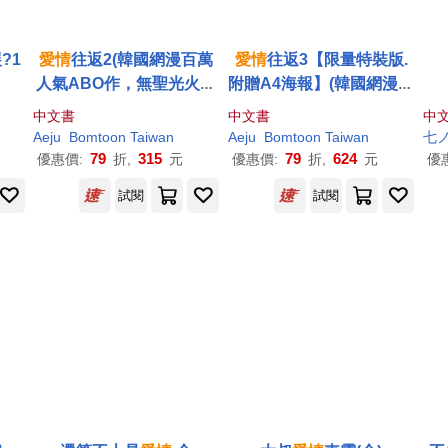
?1
愛情
往返2(韓國網漫百萬
愛情
往返3【限量特裝版.
人氣ABO作，無聖光火辣
附贈A4海報】(韓國網漫百
開車!)
萬人氣ABO作，無聖光火
中文書
中文書
中
辣開車!)
Aeju
Bomtoon Taiwan
Aeju
Bomtoon Taiwan
七
79
315
79
624
優惠價:
折,
元
優惠價:
折,
元
優
試閱
試閱