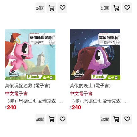
艾瑞克松(1)
試閱
試閱
（挪）恩德仁·思甘德夫（Endre Sk
andfer）(1)
（挪）施迪格·撒克思高（Stig Saxe
gaard）(1)
（法）勒內·葛舒著；（法）愛瑞克·
蓋斯德繪(1)
（法）艾瑞克·巴圖(1)
莫依玩捉迷藏 (電子書)
莫依的晚上 (電子書)
（澳）瑞克·彼薩特若(1)
中文電子書
中文電子書
（挪）恩德仁•L.
爱
瑞克
森
（挪）金•廷格斯达尔
（挪）恩德仁•L.
爱
陈晓飞
瑞克
森
（挪）
240
240
$
$
（美）伊娃·莫斯科維茨(1)
試閱
試閱
（美）凱瑟琳·漢德瑞克(1)