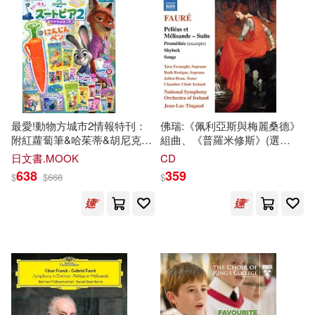
最愛!動物方城市2情報特刊：
佛瑞:《佩利亞斯與梅麗桑德》
附紅蘿蔔筆&哈茱蒂&胡尼克圖
組曲、《普羅米修斯》(選
案夾鏈袋組&佘蓋瑞&厲寶柏圖
段)、《夏洛克》與歌曲 / 塔拉
日文書.MOOK
CD
案星型夾鏈袋組
厄羅特 (女中音) / 吉恩-呂克·坦
638
359
$
$
668
$
格 (指揮) / 愛爾蘭RTÉ國家交
響樂團,愛爾蘭室內合唱團
(Fauré: Pelléas et Mélisande
Suite, Prométhée (Excerpts),
Shylock & Songs / Tara
Erraught (mezzo-soprano) /
Jean-Luc Tingaud (conductor) /
RTÉ National Symphony
Orchestra, Chamber Choir
Ireland)