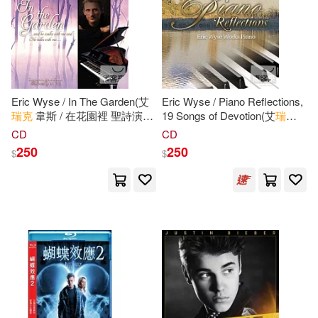
Eric Wyse / In The Garden(艾
Eric Wyse / Piano Reflections,
瑞克
韋斯 / 在花園裡 聖詩演奏
19 Songs of Devotion(艾
瑞克
名曲專輯)
韋斯 / 安靜溪水邊演奏系列第
CD
CD
三集：經典聖詩鋼琴演奏曲集)
250
250
$
$