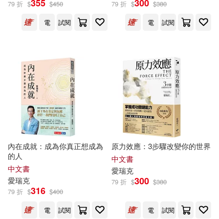
355
300
79 折
$
$
450
79 折
$
$
380
電
試閱
電
試閱
（挪威）恩德仁·L.愛瑞克森(5)
展開
（挪）恩德仁•L.爱瑞克森(5)
出版社
(可複選)
（挪）金•廷格斯达尔(5)
清華大學出版社(18)
（挪）愛瑞克森(4)
安納金(3)
Universal(15)
天下文化(10)
措尼仁波切(3)
內在成就：成為你真正想成為
原力效應：3步驟改變你的世界
的人
印刷工業出版社(9)
新樂園(9)
展開
中文書
中文書
愛
瑞克
艾瑞克．史旺森(3)
黃常德(3)
300
愛
瑞克
79 折
$
$
380
EuroArts(6)
316
79 折
$
$
400
配送方式
(可複選)
德瑞克・金尼(2)
電
試閱
電
試閱
Linfair Records Limited(5)