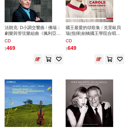
法朗克: D小調交響曲 / 佛瑞：
國王最愛的頌歌集 / 克里歐貝
劇樂與管弦樂組曲《佩利亞與
瑞(指揮)劍橋國王學院合唱團
梅麗桑》 / 巴倫波英，指揮 / 柏
(Favourite Carols from King’’s /
CD
CD
林愛樂(Franck: Symphony in D
Cleobury(conductor)Choir of
469
649
$
$
Minor, Faure : Pelleas et
King’’s College Cambridge)
Melisande / Daniel Barenboim /
Berliner Philharmoniker)