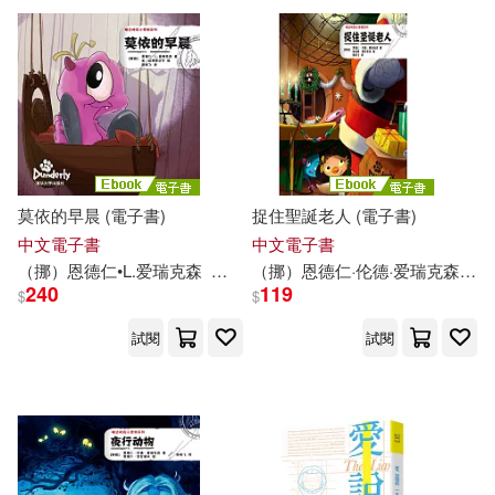
（美）艾瑞克·格蘭尼斯(1)
（美）蓋伊·漢德瑞克(1)
（荷）馬約克·亨瑞克斯(1)
莫依的早晨 (電子書)
捉住聖誕老人 (電子書)
中文電子書
中文電子書
（挪）恩德仁•L.
爱
瑞克
森
（挪）金•廷格斯达尔
（挪）恩德仁·伦德·
陈晓飞
爱
瑞克
森（Endre Lund Eriksen）
240
119
$
$
試閱
試閱