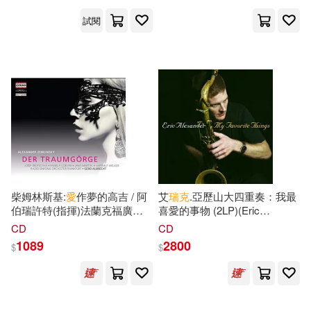
試閱
柴姆林斯基:
愛
作夢的高吉 / 阿
艾
瑞克
.亞歷山大四重奏：我最
伯瑞許特(指揮)法蘭克福廣播
喜愛的事物 (2LP)(Eric
交響樂團,維爾克(低音男中音),
Alexander Quartet: My Favorite
CD
CD
雅尼斯馬丁(歌手) (CD)
Things (2LP))
1089
2800
$
$
(Zemlinsky: Der Traumgorge /
Albrecht(conductor)Radio-
Sinfonie-Orchester
Frankfurt,Welker(bass-
bariton),Janis Martin(vocal))