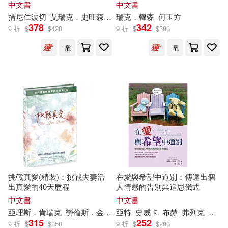
不再為關係煩惱的50個練習
中文書
中文書
措尼仁波切
艾
瑞克
．史旺森
林瑞冠
瑞克
．韓森
何玉方
378
342
9 折
$
$
420
9 折
$
$
380
電
電
挑戰真愛(精裝)：挑戰夫妻活
在愛與希望中道別：傳達出個
出真愛的40天歷程
人情感的告別與追思儀式
中文書
中文書
亞理斯．肯
瑞克
勞倫斯．金普羅
亞特
史蒂文．肯
史威卡
瑞克
布赫
薛立璇
弗列克
弗烈
315
252
9 折
$
$
350
9 折
$
$
280