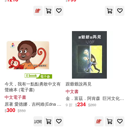
Marciac + My Favorite Django
(2CD))
今天，我有一點點勇敢中文有
跟爺爺說再見
聲繪本 (電子書)
中文書
中文電子書
金．富茲．阿肯森
巨河文化
伊
234
原著 愛德娜．吉柯維(Edna Gicovi)
好書多教育科技有限公司
艾
9 折
$
$
260
300
$
$
550
試閱