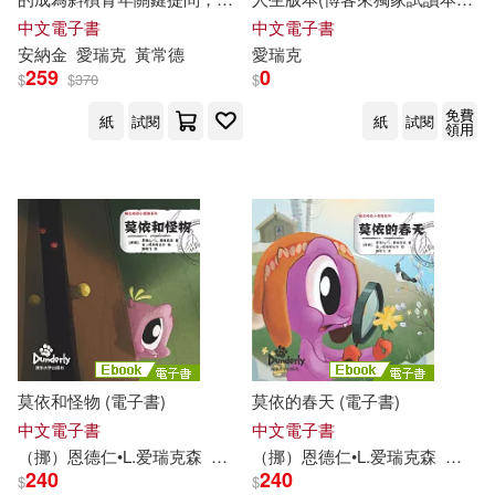
艾瑪扭愛拉‧布索拉提(1)
鍵思考與實踐方法 (電子書)
+折價券) (電子書)
中文電子書
中文電子書
未來出版社(1)
安納金
愛
瑞克
黃常德
愛
瑞克
259
0
葛呂茲納(1)
賽赫兒(1)
$
$
370
$
環球 Blue Note(1)
免費
紙
試閱
紙
試閱
領用
金．富茲．阿肯森(1)
環球 Verve(1)
立峰(1)
阿茲．安薩里(1)
金革(1)
電子工業出版社(1)
阿茲．安薩里、艾瑞克．克林南柏
格(1)
馬可孛羅(1)
隆恩(1)
黛安娜．伊希朵瑞(1)
莫依和怪物 (電子書)
莫依的春天 (電子書)
（德）安可·瓦格納 文，（瑞典）愛
娃·艾瑞克松 圖(1)
中文電子書
中文電子書
（挪）恩德仁•L.
爱
瑞克
森
（挪）金•廷格斯达尔
（挪）恩德仁•L.
爱
陈晓飞
瑞克
森
（挪）
（德）安可·瓦格納，（瑞典）愛娃·
240
240
$
$