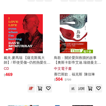
戴夫.麥馬瑞 【薩克斯風大
鳥歌：關於愛與救贖的故事
師】/ 即使受傷~仍然熱愛生
【奧斯卡影帝艾迪.瑞德曼主演
命...(Dave McMurray/I LOVE
熱門同名影集改編原著，暢銷
CD
中文電子書
LIFE even when I’m hurting)
作家賽巴斯欽.福克斯經典代表
469
賽巴斯欽．福克斯
陳佳琳
$
作】 (電子書)
504
$
$
720
紙
試閱