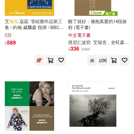
艾
瑞克
.寇茲: 管絃樂作品第三
醒了就好：擁抱真愛的14段旅
集 / 約翰.威爾森 指揮 / BBC愛
程 (電子書)
樂管弦樂團(Eric Coates:
CD
中文電子書
Orchestral Works, Vol. 3 / John
589
措尼仁波切
艾
瑞克
．史旺森
林
$
Wilson)
336
$
$
420
紙
試閱