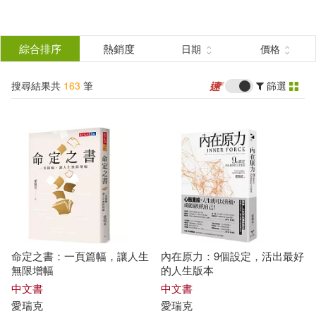
搜
尋
分類
綜合排序
熱銷度
日期
價格
(單選)
結
搜尋結果共
163
筆
篩選
圖書(65)
所有商品(163)
果
影音(75)
雜誌(2)
篩
選
電子書(19)
有聲書(2)
展開
作者
(可複選)
命定之書：一頁篇幅，讓人生
內在原力：9個設定，活出最好
愛瑞克(16)
無限增幅
的人生版本
中文書
中文書
愛
瑞克
愛
瑞克
（美）埃瑞克·維內爾(14)