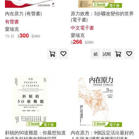
瑞克．韓森、理查．曼度斯(1)
內在原力 (有聲書)
原力效應：3步驟改變你的世界
人民郵電出版社(1)
位佳(1)
(電子書)
有聲書
中文電子書
編者)(1)
羅特(1)
愛
瑞克
300
愛
瑞克
保羅文化(1)
79 折
$
$
380
266
$
$
380
艾利森·茵切斯(改編(1)
紙
試閱
北京聯合出版公司(1)
艾瑞克‧席格爾(1)
南與北文化(1)
好書多(1)
艾瑞克．克林南柏格(1)
山東文藝出版社(1)
巨河(1)
艾瑞克．李(1)
彗智(1)
心靈工坊(1)
艾瑞克．紐比(1)
映象國際多媒體(1)
斜槓的50道難題：你最想知道
內在原力：9個設定活出最好的
的成為斜槓青年關鍵提問，關
人生版本(博客來獨家試讀本