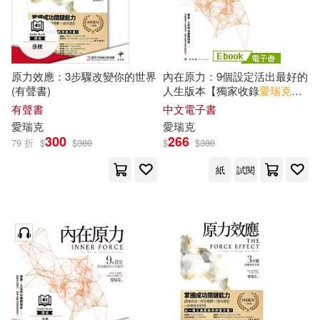
Capriccio(1)
弗烈克-波豪米莉斯基(1)
Deutsche Grammophon(1)
原力效應：3步驟改變你的世界
內在原力：9個設定活出最好的
德瑞克斯(1)
(有聲書)
人生版本【獨家收錄
愛
瑞克
專
ECM(1)
Gakken(1)
文〈內在原力的力量〉】 (電子
有聲書
中文電子書
書)
愛瑞克（Eric Yu）(1)
愛
瑞克
愛
瑞克
300
266
Kings College(1)
Opus3(1)
79 折
$
$
380
$
$
380
戴夫·愛金斯(插圖作者)(1)
紙
試閱
Profil(1)
マガジンランド(1)
未希(譯者)(1)
柯許(1)
三之三(1)
上海文藝出版社(1)
歐皮奧卡(1)
海倫.杭特(1)
世茂(1)
中國友誼出版公司(1)
海茵里希(1)
九韵文化(1)