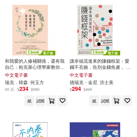
和我愛的人修補關係，還有我
讓幸福流進來的賺錢框架：愛
自己：柏克萊心理學家教你，
錢不丟臉，告別金錢焦慮， 財
不再為關係煩惱的50個練習
務自由和成就感我全都要! (電
中文電子書
中文電子書
(電子書)
子書)
瑞克
．韓森
何玉方
德
瑞克
・金尼
洪士美
234
294
88 折
$
$
380
$
$
420
紙
試閱
紙
試閱