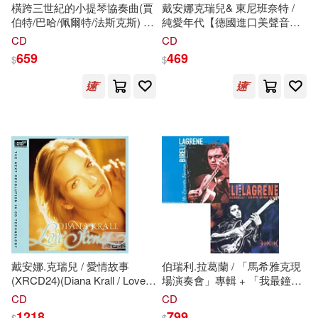
橫跨三世紀的小提琴協奏曲(賈
戴安娜克瑞兒& 東尼班奈特 /
伯特/巴哈/佩爾特/法斯克斯) 巴
純愛年代【德國進口美聲音效
特杰 小提琴 傑佛瑞·卡海內 指
盤~葛萊美雙料提名榮耀特典】
CD
CD
揮 洛杉磯愛樂管弦樂團
(CD)(Tony Bennett & Diana
659
469
$
$
(Margaret Batjer / Jalbert,
Krall / Love Is Here To Stay)
Bach, Part & Vasks: Music for
Violin & Orchestra)
戴安娜.克瑞兒 / 愛情故事
伯瑞利.拉葛蘭 / 「馬希雅克現
(XRCD24)(Diana Krall / Love
場演奏會」專輯 + 「我最鐘愛
Scenes (XRCD24))
的金格.萊恩哈特」專輯 (2CD)
CD
CD
(Bireli Lagrene / Live In
1218
799
$
$