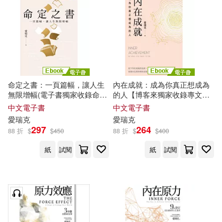
亞理斯．肯瑞克(1)
適合平板閱讀(1)
商業周刊(2)
愛貝克思(2)
勞倫斯．金普羅(1)
免費電子書(1)
樂金文化(2)
水滴文化(2)
原著 愛德娜．吉柯維(Edna Gicovi)
(1)
潮浪文化(2)
生命潛能(2)
其他
命定之書：一頁篇幅，讓人生
內在成就：成為你真正想成為
(可複選)
無限增幅(電子書獨家收錄命定
的人【博客來獨家收錄專文─
史威卡(1)
史蒂文．肯瑞克(1)
金句) (電子書)
獻給有孩子的父母們】 (電子
中文電子書
中文電子書
華夏出版社(2)
書)
現在可購買商品(61)
愛
瑞克
愛
瑞克
哈維爾.漢瑞克斯(1)
297
264
88 折
$
$
450
88 折
$
$
400
長江少年兒童出版社(2)
作者/演唱/譯/編/繪(37)
紙
試閱
紙
試閱
哈維爾‧漢瑞克斯，海倫‧杭特(1)
ARTHAUS MUSIK(1)
價格
-
範圍
埃瑞克·維內爾(作者)(1)
Audite(1)
BIS(1)
布赫(1)
弗列克(1)