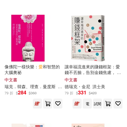
可超商取貨(138)
瑞克．韓森(2)
Naxos(5)
SONY MUSIC(5)
可海外宅配(137)
瑪佑克．亨瑞克斯 Marjoke Henrich
s(2)
venus(5)
吉林美術出版社(5)
可港澳店取(121)
艾瑞克．李文(2)
基石築夢工場(4)
可新加坡店取(103)
賽巴斯欽．福克斯(2)
像佛陀一樣快樂：
愛
和智慧的
讓幸福流進來的賺錢框架：愛
warner music(3)
眾生(3)
大腦奧祕
錢不丟臉，告別金錢焦慮， 財
可菲律賓店取(126)
務自由和成就感我全都要!
（挪威）恩德仁·倫德·愛瑞克森(2)
中文書
中文書
音樂之橋(3)
Chandos(2)
瑞克
．韓森、理查．曼度斯
雷叔雲
德
瑞克
・金尼
洪士美
284
331
（挪）恩德仁·伦德·爱瑞克森（Endr
79 折
$
$
360
79 折
$
$
420
電子書
(可複選)
e Lund Eriksen）(2)
Warner Classics(2)
電
試閱
(美)漢德瑞克(1)
亞特(1)
適合手機平板閱讀(18)
博樂伯樂(2)
台灣東方(2)