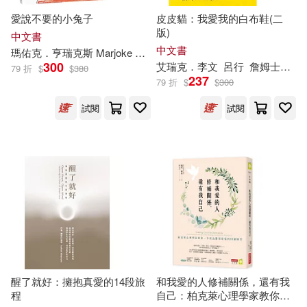
愛說不要的小兔子
皮皮貓：我愛我的白布鞋(二
版)
中文書
中文書
瑪佑
克
．亨
瑞克
斯 Marjoke Henrichs
柯倩華
300
艾
瑞克
．李文
呂行
詹姆士．迪恩(James Dean)
79 折
$
$
380
237
79 折
$
$
300
試閱
試閱
醒了就好：擁抱真愛的14段旅
和我愛的人修補關係，還有我
程
自己：柏克萊心理學家教你，