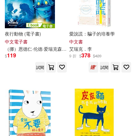
夜行動物 (電子書)
愛說謊：騙子的培養學
中文電子書
中文書
（挪）恩德仁·伦德·
爱
瑞克
森（Endre Lund Eriksen）
艾
瑞克
．李
（挪）恩德仁·
119
378
$
9 折
$
$
420
試閱
試閱