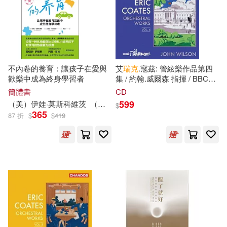
不內卷的養育：讓孩子在愛與
艾
瑞克
.寇茲: 管絃樂作品第四
歡樂中成為終身學習者
集 / 約翰.威爾森 指揮 / BBC愛
樂管弦樂團(Eric Coates:
簡體書
CD
Orchestral Works, Vol. 4 / John
599
（美）伊娃·莫斯科維茨
（美）艾
瑞克
·格蘭尼斯
$
Wilson / BBC Philharmonic)
365
87 折
$
$
419