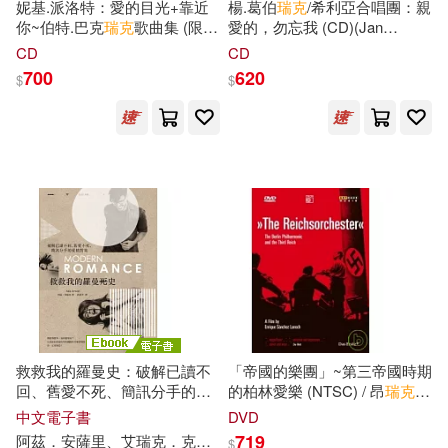
妮基.派洛特：愛的目光+靠近
楊.葛伯
瑞克
/希利亞合唱團：親
你~伯特.巴克
瑞克
歌曲集 (限量
愛的，勿忘我 (CD)(Jan
2CD豪華決定盤)(Nicki Parrott:
Garbarek / The Hilliard
CD
CD
The Look Of Love & Close To
Ensemble: Remember Me, My
700
620
$
$
You~Burt Bacharach Song
Dear)
Book (2CD))
救救我的羅曼史：破解已讀不
「帝國的樂團」~第三帝國時期
回、舊愛不死、簡訊分手的愛
的柏林愛樂 (NTSC) / 昂
瑞克
.
情對策 (電子書)
桑其斯.藍許(導演)DVD(The
中文電子書
DVD
Reichsorchester - The Berlin
719
阿茲．安薩里、艾
瑞克
．克林南柏格
洪惠美
$