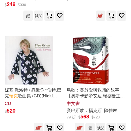
Philharmonic and the Third
248
$
$
330
Reich / Enrique S?nchez
Lansch)
紙
試閱
妮基.派洛特 / 靠近你~伯特.巴
鳥歌：關於愛與救贖的故事
克
瑞克
歌曲集 (CD)(Nicki
【奧斯卡影帝艾迪.瑞德曼主演
Parrott / Close To You~Burt
熱門同名影集改編原著，暢銷
CD
中文書
Bacharach Song BookThe
作家賽巴斯欽.福克斯經典代表
520
賽巴斯欽．福克斯
陳佳琳
$
Masquerade Is Over (CD))
作】
568
79 折
$
$
720
電
試閱