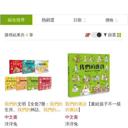
搜
尋
分類
綜合排序
熱銷度
日期
價格
(單選)
結
搜尋結果共
4
筆
篩選
圖書(3)
所有商品(4)
果
電子書(1)
篩
選
展開
作者
(可複選)
我們
的
文明【全套7冊：
我們
的
我們
的
唐詩
【畫給孩子不一樣
洋洋兔(4)
生肖、
我們
的
神話、
我們
的
節
的
唐詩
】
日、
我們
的
姓氏、
我們
的
唐
中文書
中文書
詩
、
我們
的
宋詞、
我們
的
節
洋洋兔
洋洋兔
氣】