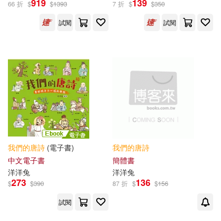
919
139
66 折
$
$
1393
7 折
$
$
350
出版社
(可複選)
試閱
試閱
幼福(2)
四川少年兒童出版社(1)
小皇冠文化(1)
配送方式
(可複選)
我們
的
唐詩
(電子書)
我們
的
唐詩
中文電子書
簡體書
洋洋兔
洋洋兔
可超商取貨(3)
可海外宅配(3)
273
136
$
$
390
87 折
$
$
156
試閱
可港澳店取(3)