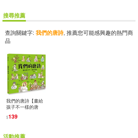
可新加坡店取(3)
搜尋推薦
可菲律賓店取(3)
查詢關鍵字:
, 推薦您可能感興趣的熱門商
我們的唐詩
品
電子書
(可複選)
適合平板閱讀(1)
其他
我們的唐詩【畫給
(可複選)
孩子不一樣的唐
詩】
139
$
現在可購買商品(3)
活動推薦