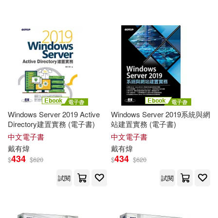
可菲律賓店取(16)
電子書
(可複選)
適合平板閱讀(4)
Windows Server 2019 Active
Windows Server 2019系統與網
Directory建置實務 (電子書)
站建置實務 (電子書)
其他
(可複選)
中文電子書
中文電子書
戴有煒
戴有煒
434
434
$
$
620
$
$
620
現在可購買商品(6)
試閱
試閱
作者/演唱/譯/編/繪(20)