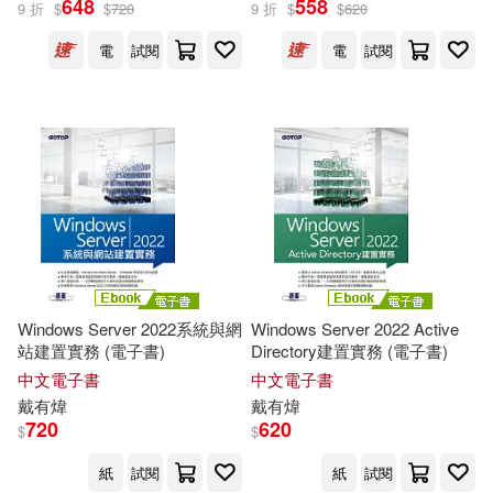
648
558
9 折
$
$
720
9 折
$
$
620
出版社
(可複選)
電
試閱
電
試閱
清華大學出版社(12)
碁峰(8)
配送方式
(可複選)
可超商取貨(16)
可海外宅配(16)
Windows Server 2022系統與網
Windows Server 2022 Active
站建置實務 (電子書)
Directory建置實務 (電子書)
中文電子書
中文電子書
可港澳店取(16)
戴有煒
戴有煒
720
620
$
$
可新加坡店取(16)
紙
試閱
紙
試閱