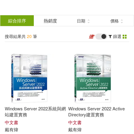
搜
尋
分類
綜合排序
熱銷度
日期
價格
(單選)
結
搜尋結果共
20
筆
篩選
圖書(16)
所有商品(20)
果
電子書(4)
篩
選
展開
作者
(可複選)
Windows Server 2022系統與網
Windows Server 2022 Active
戴有煒(19)
戴有煒 編著(1)
站建置實務
Directory建置實務
中文書
中文書
戴有煒
戴有煒