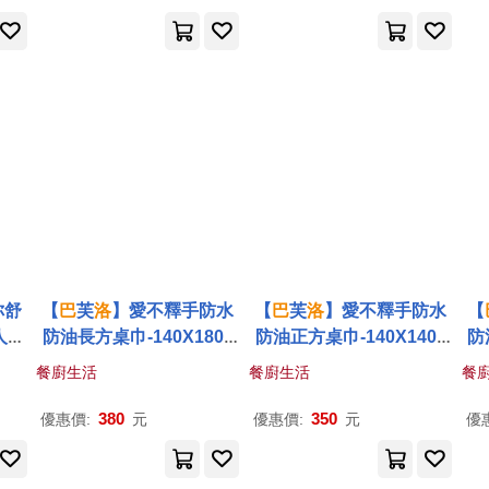
你舒
【
巴
芙
洛
】愛不釋手防水
【
巴
芙
洛
】愛不釋手防水
【
人座
防油長方桌巾-140X180c
防油正方桌巾-140X140c
防
適方
m(餐桌巾/桌布/桌墊) 中格
m(餐桌巾/桌布/桌墊) 中格
m
餐廚生活
餐廚生活
餐
黑色
黑色
380
350
優惠價:
元
優惠價:
元
優