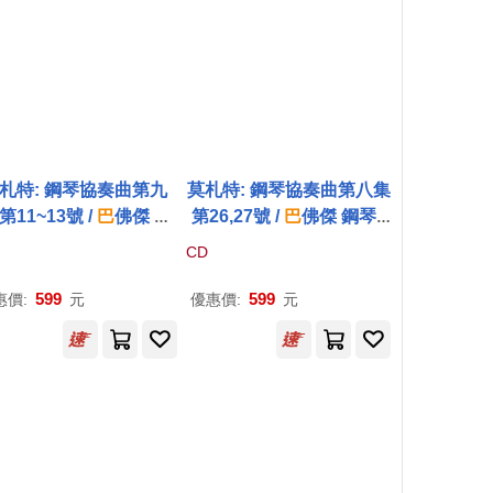
札特: 鋼琴協奏曲第九
莫札特: 鋼琴協奏曲第八集
第11~13號 /
巴
佛傑 鋼
第26,27號 /
巴
佛傑 鋼琴 /
/ 塔卡
許
-納吉 指揮 / 曼
塔卡
許
- 納吉 指揮 / 曼徹
CD
斯特室內管弦樂團(Moz
斯特室內管弦樂團(Mozar
: Piano Concertos, Vo
t: Piano Concertos, Vol.
599
599
惠價:
元
優惠價:
元
9 / Jean-Efflam Bavouz
8 / Efflam Bavouzet)
et)