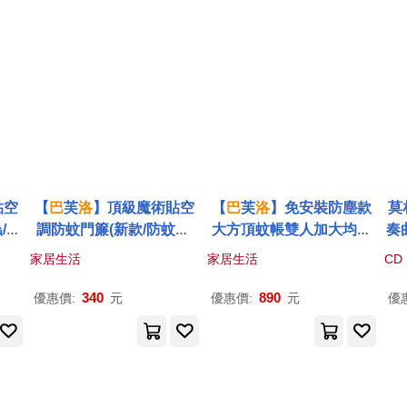
貼空
【
巴
芙
洛
】頂級魔術貼空
【
巴
芙
洛
】免安裝防塵款
莫
/冷
調防蚊門簾(新款/防蚊蟲/
大方頂蚊帳雙人加大均一
奏
冷氣不外漏門簾)方格
價 防塵款-吉米熊雙人
佛傑
家居生活
家居生活
CD
揮
團(
340
890
優惠價:
元
優惠價:
元
優
to