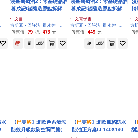
書
漫畫葡萄酒2：零基礎品酒
漫畫葡萄酒2：零基礎品酒
漫
養成記!從釀造原點拆解品
養成記!從釀造原點拆解品
情
飲技術，史上最強的餐酒
飲技術，史上最強的餐酒
史
中文書
中文電子書
中
搭配祕笈
搭配祕笈 (電子書)
文森・布瓊
方
斯瓦
・
巴
許
洛
劉永智
文森・布瓊
方
斯瓦
・
巴
許
洛
劉永智
文森・布
方
79
473
449
優惠價:
折,
元
優惠價:
元
優
電
試閱
紙
試閱
防水
【
巴
芙
洛
】北歐色系清涼
【
巴
芙
洛
】北歐風格防水
【
/13
防蚊升級款防空調門簾(免
防油正方桌巾-140X140c
刮
巾/
釘/魔術貼/防空調新款門
m(防水防油/桌巾/餐桌巾/
5