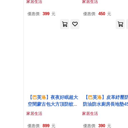
家居生活
家居生活
長方桌巾/餐桌巾/桌巾
墊/茶几桌巾) 幸運草13
399
450
優惠價:
元
優惠價:
元
80CM
【
巴
芙
洛
】夜夜好眠超大
【
巴
芙
洛
】皮革紓壓
空間蒙古包大方頂防蚊蚊
防油防水廚房長地墊45
帳 宇航熊 雙人加大
20cm踏墊/地墊 修身
家居生活
家居生活
899
390
優惠價:
元
優惠價:
元