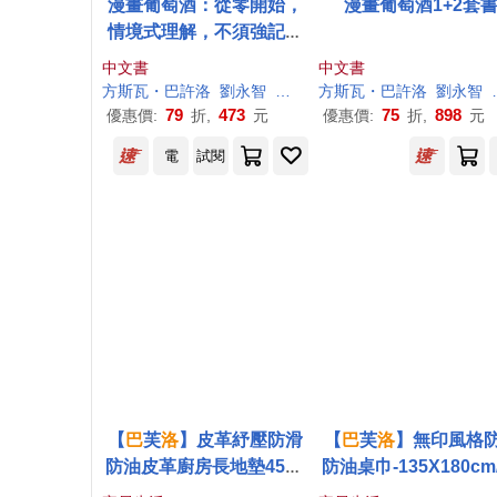
漫畫葡萄酒：從零開始，
漫畫葡萄酒1+2套
情境式理解，不須強記，
史上最有趣的葡萄酒學習
中文書
中文書
之路
方
斯瓦
・
巴
許
洛
劉永智
文森・布瓊
方
斯瓦
・
巴
許
洛
劉永智
79
473
75
898
優惠價:
折,
元
優惠價:
折,
元
電
試閱
【
巴
芙
洛
】皮革紓壓防滑
【
巴
芙
洛
】無印風格
防油皮革廚房長地墊45x1
防油桌巾-135X180cm
20cm 在水一
方
7X140CM(桌巾/防水桌