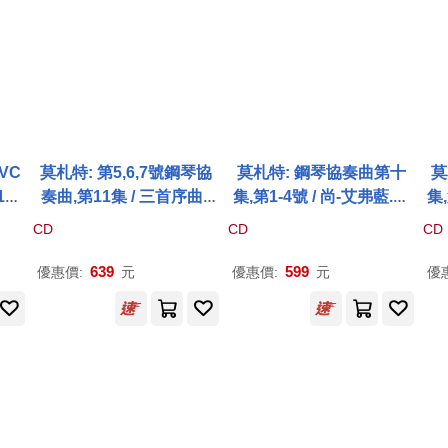
VC
莫札特: 第5,6,7號鋼琴協
莫札特: 鋼琴協奏曲第十
莫
40
奏曲,第11集 / 三首序曲 /
集,第1-4號 / 尚-艾弗藍.
巴
集,
巴
佛傑 鋼琴 / 塔卡
許
-納吉
佛傑 鋼琴 / 加博.塔卡
許
-納
琴 
CD
CD
CD
指揮 / 曼徹斯特室內管弦
吉 指揮 / 曼徹斯特室內管
徹
樂團(Mozart: Piano Conc
弦樂團(Mozart: Piano Co
art
639
599
優惠價:
元
優惠價:
元
優
ertos, Vol. 11 / Jean-Effla
ncertos, Vol. 10 / Jean-Ef
l. 
m Bavouzet)
flam Bavouzet)