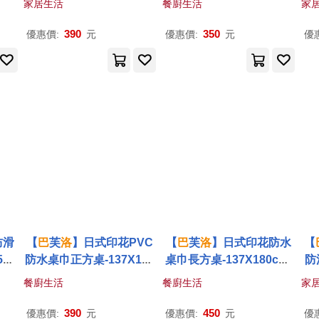
家居生活
餐廚生活
家
/桌
簾/防蚊蟲/冷氣不外漏門
桌布/桌墊)藍白大格
7*1
簾) 空調水立方
390
350
優惠價:
元
優惠價:
元
優
防滑
【
巴
芙
洛
】日式印花PVC
【
巴
芙
洛
】日式印花防水
【
x1
防水桌巾正方桌-137X140
桌巾長方桌-137X180cm-
防
靜養
cm-三角形
三角形
餐廚生活
餐廚生活
家
390
450
優惠價:
元
優惠價:
元
優