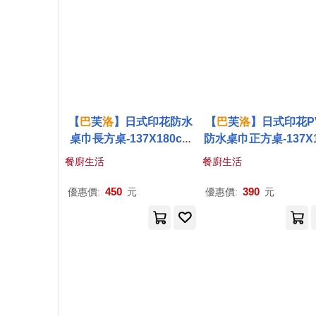
【
巴
芙
洛
】日式印花防水
【
巴
芙
洛
】日式印花P
桌巾長方桌-137X180cm
防水桌巾正方桌-137X1
茶杯
cm 茶杯
餐廚生活
餐廚生活
450
390
優惠價:
元
優惠價:
元