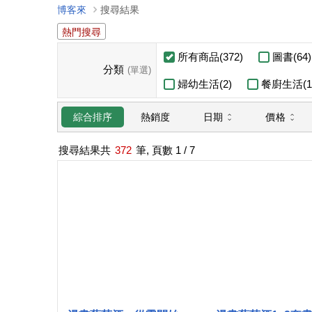
博客來
搜尋結果
熱門搜尋
所有商品(372)
圖書(64)
分類
(單選)
婦幼生活(2)
餐廚生活(1
日期
價格
綜合排序
熱銷度
搜尋結果共
372
筆, 頁數
1
/ 7