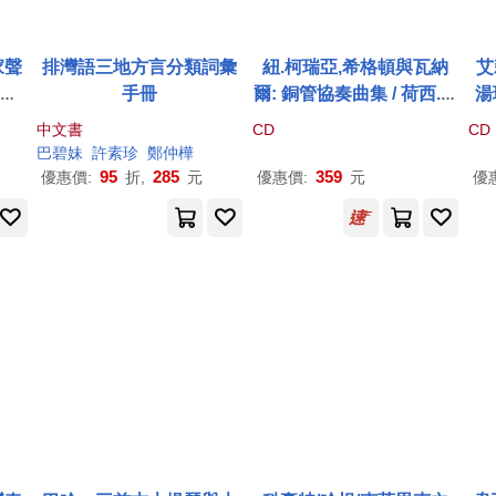
家聲
排灣語三地方言分類詞彙
紐.柯瑞亞,希格頓與瓦納
艾
 海
手冊
爾: 銅管協奏曲集 / 荷西.西
湯
巴洛
巴賈 / 約瑟夫.艾莉西 / 保
多
中文書
CD
CD
urc
羅.詹金斯 / 德瑞克·W.·霍
Za
巴
碧妹
許
素珍
鄭仲樺
 - V
克斯.史蒂文.布朗 / 吉爾伯
/ 
95
285
359
優惠價:
折,
元
優惠價:
元
優
harl
特.朗 / 納許維爾交響樂團 /
ueH
吉安卡洛.格雷羅(New.Cor
nds
ea, Higdon & Warnaar: B
rass Concertos / Jose Si
baja, Joseph Alessi / Pa
ul Jenkins / Derek W. Ha
wkes, Steven Brown / Gil
bert Long / Giancarlo Gu
errero / Nashville Symph
ony)