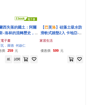
蘭西失落的國土：阿爾
【
巴
芙
洛
】硅藻土吸水防
斯–洛林的流轉歷史，1
滑軟式踏墊2入 卡地亞-藍
870年至今日 (電子書)
金線條
文電子書
家居生活
斯瓦
．羅德
何啟仁
259
599
惠價:
元
優惠價:
元
紙
試閱