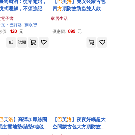
畫葡萄酒：從零開始，
【
巴
芙
洛
】免安裝蒙古包
境式理解，不須強記，
四
方
頂防蚊防蟲雙人款加
上最有趣的葡萄酒學習
大款均一價格(雙人/加大均
文電子書
家居生活
之路 (電子書)
一價/防蚊/防蟲/蒙古包/好
瓊
斯瓦
・
巴
許
洛
劉永智
文森・布瓊
睡覺/蚊帳) 小雛菊藍雙人
420
899
惠價:
元
優惠價:
元
紙
試閱
巴
芙
洛
】高彈加厚絲圈
【
巴
芙
洛
】夜夜好眠超大
泥玄關地墊/踏墊/地毯(4
空間蒙古包大方頂防蚊蚊
*70CM門口清潔墊) 紐約
帳 藍鯨