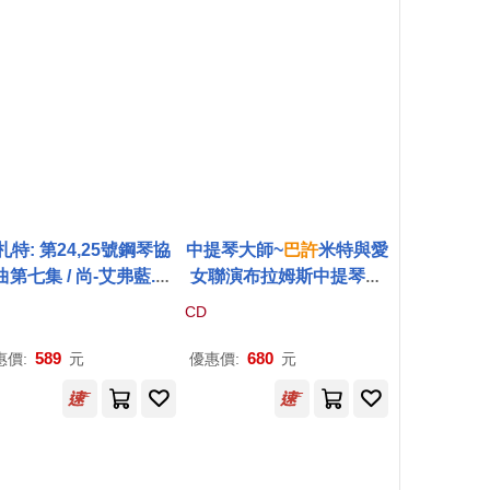
札特: 第24,25號鋼琴協
中提琴大師~
巴
許
米特與愛
曲第七集 / 尚-艾弗藍.
巴
女聯演布拉姆斯中提琴奏
 鋼琴 / 塔卡
許
-納吉 指
鳴曲 (2CD)(Brahms: Viol
CD
 / 曼徹斯特室內管弦樂
a Sonatas / Ksenia and
Mozart: Piano Concer
Yuri Bashmet (2CD))
589
680
惠價:
元
優惠價:
元
s, Vol. 7 / Jean-Efflam
Bavouzet)