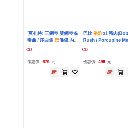
莫札特: 三鋼琴,雙鋼琴協
巴比‧
洛
許
:山豬肉(Bob
奏曲 / 序曲集
巴
佛傑,內梅
Rush / Porcupine Me
茨,麥克拉蘭 鋼琴 塔卡
許
-
CD
CD
納吉 指揮 曼徹斯特室內管
絃樂團(Bavouzet / Mozar
679
499
優惠價:
元
優惠價:
元
t: Piano Concertos, Vol.
12)