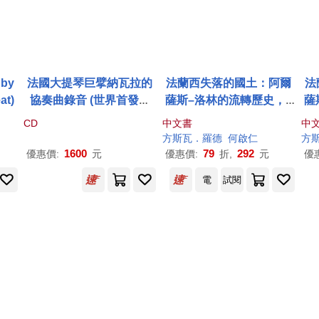
by
法國大提琴巨擘納瓦拉的
法蘭西失落的國土：阿爾
法
at)
協奏曲錄音 (世界首發錄
薩斯–洛林的流轉歷史，1
薩
音) / 納瓦拉,孟
許
,
巴
畢羅里
870年至今日
CD
中文書
中
(6CD)(Navarra concerto
方
斯瓦
．羅德
何啟仁
方
recordings / Andre Nava
1600
79
292
優惠價:
元
優惠價:
折,
元
優
rra, Ancerl, Barbirolli, M
電
試閱
unch (6CD))