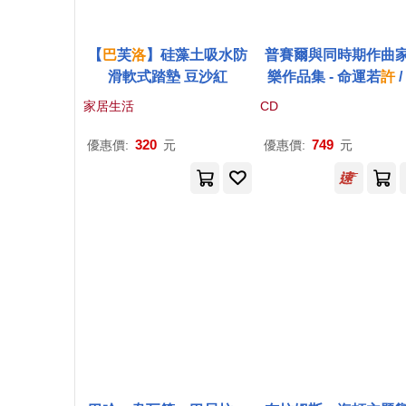
【
巴
芙
洛
】硅藻土吸水防
普賽爾與同時期作曲
滑軟式踏墊 豆沙紅
樂作品集 - 命運若
許
/
倫.查爾斯頓 女中音 / 
家居生活
CD
克之音樂團 (SACD)(P
ell: If the Fates Allow
320
749
優惠價:
元
優惠價:
元
ocal Works / Helen C
ston, Sounds Baroq
elen Charlston, Sou
Baroque (SACD))