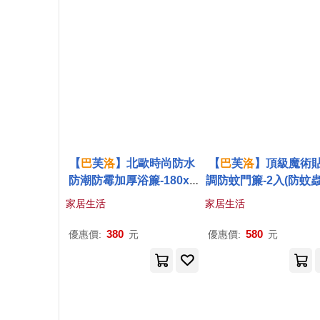
【
巴
芙
洛
】北歐時尚防水
【
巴
芙
洛
】頂級魔術
防潮防霉加厚浴簾-180x1
調防蚊門簾-2入(防蚊蟲
80cm (多款任選)白方格
氣不外漏)方格
家居生活
家居生活
380
580
優惠價:
元
優惠價:
元