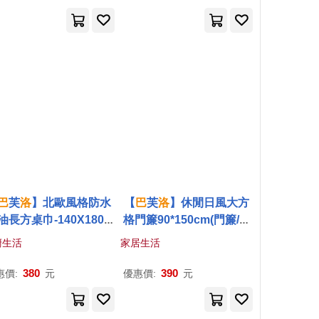
巴
芙
洛
】北歐風格防水
【
巴
芙
洛
】休閒日風大方
油長方桌巾-140X180c
格門簾90*150cm(門簾/長
(防水防油/桌巾/餐桌巾/
門簾/風水簾/日製門簾) 咖
廚生活
家居生活
桌布/桌墊) 藍白大格
啡色
380
390
惠價:
元
優惠價:
元