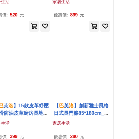
居生活
家居生活
落日-方形
520
899
惠價:
元
優惠價:
元
巴
芙
洛
】15款皮革紓壓
【
巴
芙
洛
】創新雅士風格
滑防油皮革廚房長地墊
日式長門簾85*180cm_小
任選 叢林45x120
花朵(紅)85x180
居生活
家居生活
399
280
惠價:
元
優惠價:
元