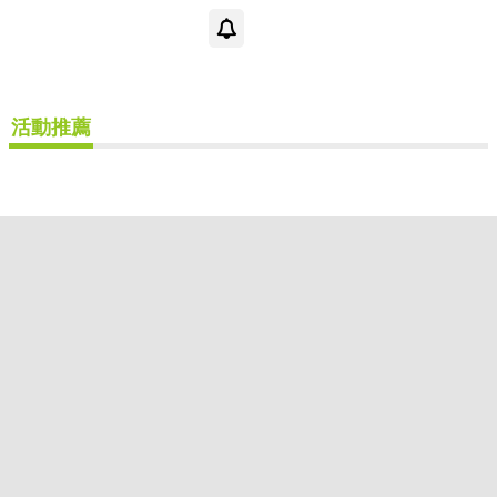
根華(2)
配送方式
活動推薦
(可複選)
可超商取貨(2)
可海外宅配(2)
其他
(可複選)
價格
-
範圍
重新設定
確認