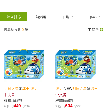
搜
尋
分類
綜合排序
熱銷度
日期
價格
(單選)
結
搜尋結果共
2
筆
篩選
圖書(2)
所有商品(2)
果
展開
篩
選
作者
(可複選)
根華編輯部(2)
明日之星
籃
球王
波力
波力
NEW
明日之星
籃
球王
中文書
中文書
出版社
(可複選)
根華編輯部
根華編輯部
449
504
9 折
$
$
499
9 折
$
$
560