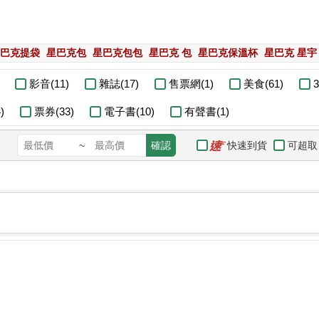
巴克提袋
星巴克包
星巴克包包
星巴克 包
星巴克保溫杯
星巴克 星宇
影音(11)
雜誌(17)
售票網(1)
美食(61)
3
)
票券(33)
電子書(10)
有聲書(1)
快速到貨
可超取
~
確認