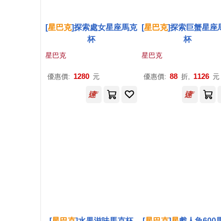
[
星巴克
]探索處女星座馬克
[
星巴克
]探索巨蟹星座
杯
杯
星巴克
星巴克
1280
88
1126
優惠價:
元
優惠價:
折,
元
[
星巴克
]水果滋味馬克杯
[
星巴克
]
星
戲人魚600