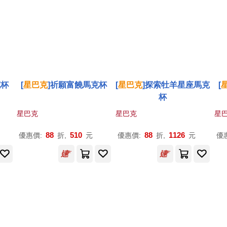
克杯
[
星巴克
]祈願富饒馬克杯
[
星巴克
]探索牡羊星座馬克
[
杯
星巴克
星巴克
星
88
510
88
1126
優惠價:
折,
元
優惠價:
折,
元
優