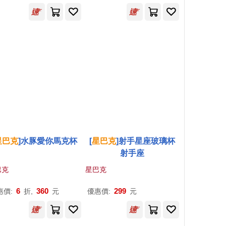
星巴克
]水豚愛你馬克杯
[
星巴克
]射手星座玻璃杯
射手座
巴克
星巴克
6
360
299
惠價:
折,
元
優惠價:
元