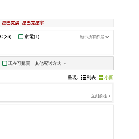
星巴克袋
星巴克星宇
C(36)
家電(1)
顯示所有篩選
其他配送方式
現在可購買
呈現:
列表
小圖
立刻前往