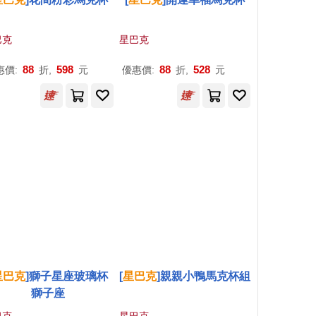
巴克
星巴克
88
598
88
528
惠價:
折,
元
優惠價:
折,
元
星巴克
]獅子星座玻璃杯
[
星巴克
]親親小鴨馬克杯組
獅子座