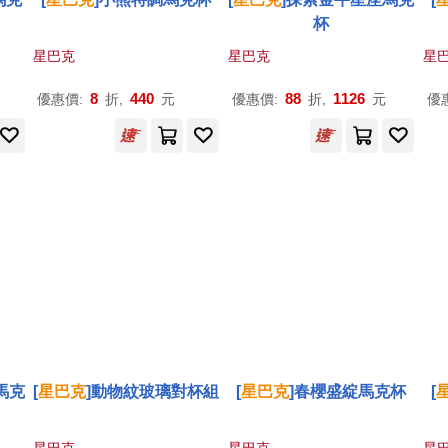
杯
星巴克
星巴克
星
8
440
88
1126
優惠價:
折,
元
優惠價:
折,
元
優
馬克
[
星巴克
]動物紋玻璃對杯組
[
星巴克
]春櫻盛綻馬克杯
[