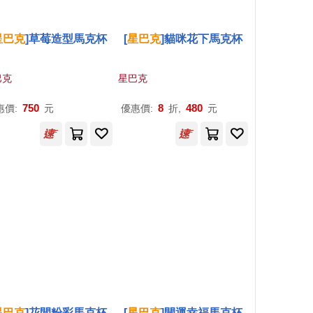
星巴克
]草莓造型馬克杯
[
星巴克
]貓咪花下馬克杯
巴克
星巴克
750
8
480
惠價:
元
優惠價:
折,
元
星巴克
]花間粉彩馬克杯
[
星巴克
]開運幸福馬克杯