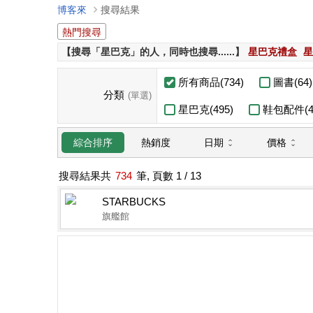
博客來
搜尋結果
熱門搜尋
【搜尋「星巴克」的人，同時也搜尋......】
星巴克禮盒
星
所有商品(734)
圖書(64)
分類
(單選)
星巴克(495)
鞋包配件(4
日期
價格
綜合排序
熱銷度
搜尋結果共
734
筆, 頁數
1
/ 13
STARBUCKS
旗艦館