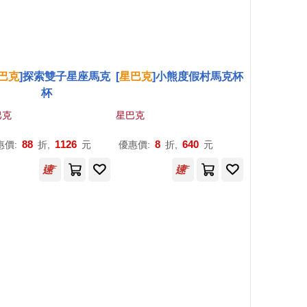
巴克
]探索雙子星座馬克
[
星巴克
]小熊度假村馬克杯
杯
巴克
星巴克
88
1126
8
640
惠價:
折,
元
優惠價:
折,
元