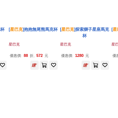
克杯
[
星巴克
]抱抱無尾熊馬克杯
[
星巴克
]探索獅子星座馬克
[
星
杯
星巴克
星巴克
星
88
572
1280
優惠價:
折,
元
優惠價:
元
優