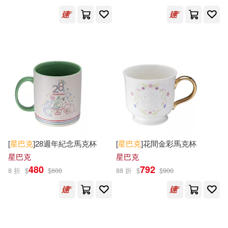
[
星巴克
]28週年紀念馬克杯
[
星巴克
]花間金彩馬克杯
星巴克
星巴克
480
792
8 折
$
$
600
88 折
$
$
900