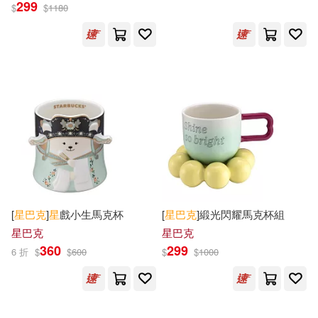
299
$
$
1180
[
星巴克
]
星
戲小生馬克杯
[
星巴克
]緞光閃耀馬克杯組
星巴克
星巴克
360
299
6 折
$
$
600
$
$
1000