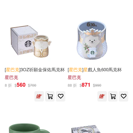
邱閔渝（Marc）(1)
北京大學出版社(1)
金姬姃(1)
關鍵(1)
台灣赫斯特(1)
台視文化(1)
陳廣(1)
馬可 · 提爾(1)
吉林攝影出版社(1)
鹿荷(1)
麥可．蓋茲．基爾(1)
[
星巴克
]3OZ祈願金保佑馬克杯
[
星巴克
]
星
戲人魚600馬克杯
和平國際(1)
商店建築社(1)
星巴克
星巴克
麥浩斯La Vie編輯部(1)
560
871
8 折
$
$
700
88 折
$
$
990
國際亞洲出版社(1)
（美）吉爾伯特(1)
大是文化(1)
大石(1)
（美）米歇利(1)
天下生活(1)
天下雜誌(1)