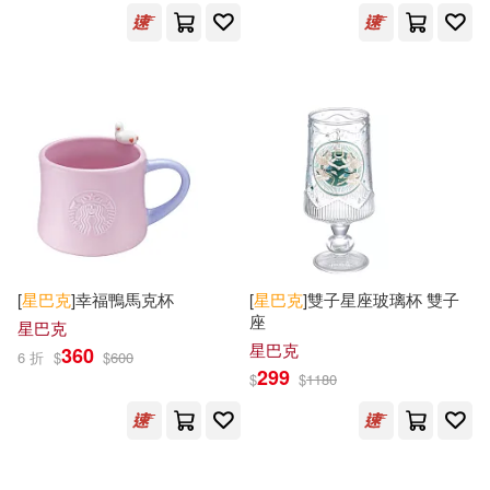
[
星巴克
]幸福鴨馬克杯
[
星巴克
]雙子星座玻璃杯 雙子
座
星巴克
星巴克
360
6 折
$
$
600
299
$
$
1180