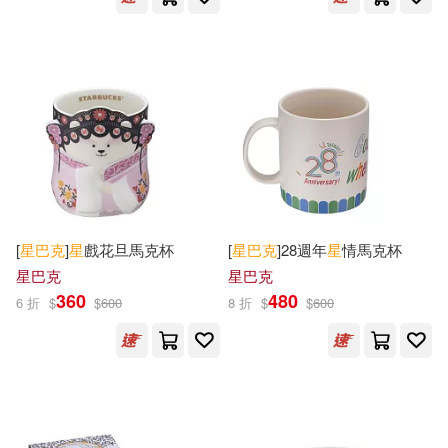
[
星巴克
]
星
戲花旦馬克杯
[
星巴克
]28週年
星
情馬克杯
星巴克
星巴克
360
480
6 折
$
$
600
8 折
$
$
600