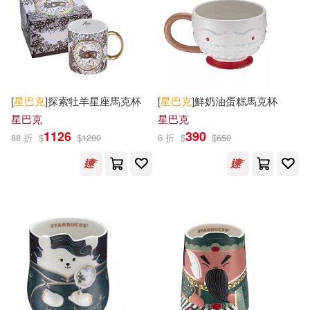
[
星巴克
]探索牡羊星座馬克杯
[
星巴克
]鮮奶油蛋糕馬克杯
星巴克
星巴克
1126
390
88 折
$
$
1280
6 折
$
$
650