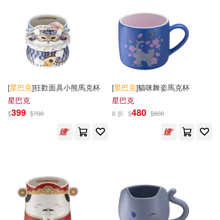
[
星巴克
]狂歡面具小熊馬克杯
[
星巴克
]貓咪舞姿馬克杯
星巴克
星巴克
399
480
$
$
700
8 折
$
$
600