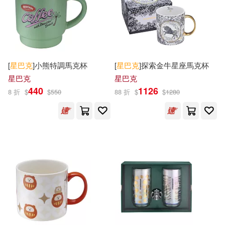
天津人民出版社(1)
天津楊柳青畫社(1)
寰宇(1)
[
星巴克
]小熊特調馬克杯
[
星巴克
]探索金牛星座馬克杯
山岳(1)
巨思(1)
星巴克
星巴克
440
1126
8 折
$
$
550
88 折
$
$
1280
平安文化(1)
方集出版社(1)
時報出版(1)
普天出版社(1)
樂知事業有限公司(1)
江蘇人民出版社(1)