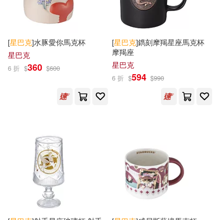
[
星巴克
]水豚愛你馬克杯
[
星巴克
]鐫刻摩羯星座馬克杯
摩羯座
星巴克
星巴克
360
6 折
$
$
600
594
6 折
$
$
990