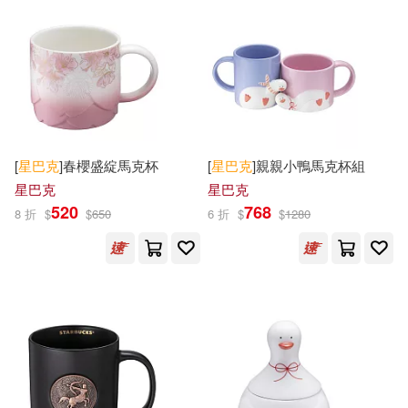
[
星巴克
]春櫻盛綻馬克杯
[
星巴克
]親親小鴨馬克杯組
星巴克
星巴克
520
768
8 折
$
$
650
6 折
$
$
1280