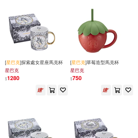
可超商取貨(631)
&lt;美&gt;米歇利(1)
中國人民大學出版社(2)
可海外宅配(92)
(日)黑石和宏(1)
中國計量出版社(2)
可港澳店取(82)
(美)納瓦羅(1)
(英)海沃德(1)
康泰納仕(2)
瑞昇(2)
可新加坡店取(83)
[
星巴克
]探索處女星座馬克杯
[
星巴克
]草莓造型馬克杯
(英)湯普森(1)
Behar(1)
星巴克
星巴克
筆求人工作室(2)
1280
750
$
$
可菲律賓店取(84)
Howard(1)
聯經出版公司(2)
財信出版(2)
Howard Schultz(1)
上市日期
(可複選)
達觀(2)
遠見天下(2)
La Vie編輯部(1)
LaVie(1)
一個月內上市新品(46)
高寶(2)
Aparte(1)