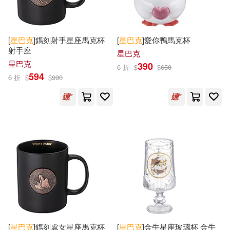
[
星巴克
]鐫刻射手星座馬克杯
[
星巴克
]愛你鴨馬克杯
射手座
星巴克
星巴克
390
6 折
$
$
650
594
6 折
$
$
990
[
星巴克
]鐫刻處女星座馬克杯
[
星巴克
]金牛星座玻璃杯 金牛