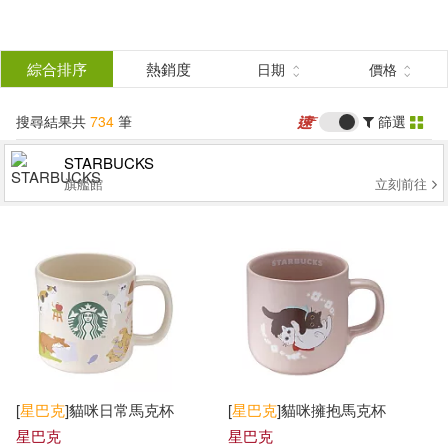
搜
尋
分類
綜合排序
熱銷度
日期
價格
(單選)
結
搜尋結果共
734
筆
篩選
圖書(64)
所有商品(734)
果
STARBUCKS
旗艦館
立刻前往
影音(11)
雜誌(17)
篩
選
售票網(1)
美食(61)
展開
作者
(可複選)
3C(36)
家電(1)
星巴克(495)
鞋包配件(4)
車賢那(5)
伍忠賢(3)
[
星巴克
]貓咪日常馬克杯
[
星巴克
]貓咪擁抱馬克杯
星巴克
星巴克
票券(33)
電子書(10)
千賀秀信(3)
李沿儒(3)