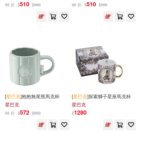
510
510
88 折
$
$
580
88 折
$
$
580
有聲書(1)
楊宗勇(3)
陳望(3)
展開
[日]吉本佳生(2)
出版社
(可複選)
伊凡．貝奧特 Ivan Péault(2)
中信出版社(7)
麥浩斯(6)
岩田松雄(2)
彼得‧納瓦羅(2)
大樂文化(5)
樂金文化(5)
星巴克的博客(2)
[
星巴克
]抱抱無尾熊馬克杯
[
星巴克
]探索獅子星座馬克杯
Naxos(4)
崧燁文化(3)
展開
星巴克
星巴克
572
1280
（日）岩田松雄(2)
88 折
$
$
650
$
聯合線上(3)
配送方式
(可複選)
（美）霍華德·畢哈(2)
Warner Classics(2)