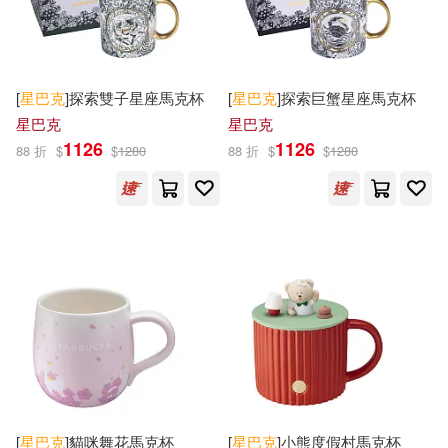
Michael Gates Gill(1)
本週上市新品(12)
Belle Ame(1)
[美]卡倫‧布盧門撒爾(1)
HARPERCOLLINS PUBLISHERS
[
星巴克
]探索雙子星座馬克杯
[
星巴克
]探索巨蟹星座馬克杯
UK(1)
電子書
(可複選)
星巴克
星巴克
[美]霍華德‧畢哈 珍妮‧哥德斯坦(1)
1126
1126
88 折
$
$
1280
88 折
$
$
1280
Linfair Records Limited(1)
適合手機平板閱讀(9)
三眼國際 程德勝 編著(1)
Membran(1)
適合平板閱讀(1)
井上達彥(1)
Penguin USA(1)
凱倫．布魯曼索(1)
劉浩(1)
其他
(可複選)
Random House(1)
卓顯心(1)
呂品晶(1)
現在可購買商品(569)
Universal(1)
周南(1)
希里爾‧黎涅克(1)
[
星巴克
]貓咪舞花馬克杯
[
星巴克
]小熊度假村馬克杯