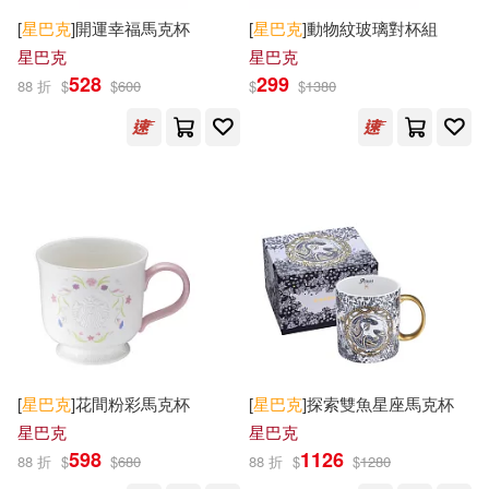
海洋文化(1)
臉譜(1)
[
星巴克
]開運幸福馬克杯
[
星巴克
]動物紋玻璃對杯組
星巴克
星巴克
遠見(1)
野人(1)
528
299
88 折
$
$
600
$
$
1380
長江少年兒童出版社(1)
電子工業出版社(1)
霍克(1)
[
星巴克
]花間粉彩馬克杯
[
星巴克
]探索雙魚星座馬克杯
星巴克
星巴克
598
1126
88 折
$
$
680
88 折
$
$
1280