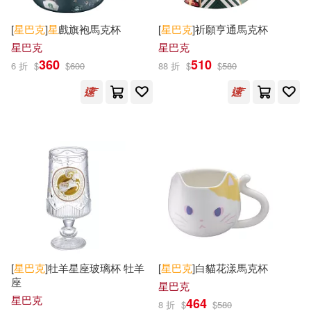
[
星巴克
]
星
戲旗袍馬克杯
[
星巴克
]祈願亨通馬克杯
星巴克
星巴克
360
510
6 折
$
$
600
88 折
$
$
580
[
星巴克
]牡羊星座玻璃杯 牡羊
[
星巴克
]白貓花漾馬克杯
座
星巴克
星巴克
464
8 折
$
$
580