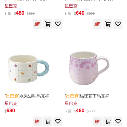
作者/演唱/譯/編/繪(2)
上海外語教育出版社(1)
星巴克
星巴克
480
640
8 折
$
$
600
8 折
$
$
800
張希(1)
張雪泡(1)
價格
-
中國市場出版社(1)
範圍
李麥可(1)
村井直志(1)
中國法制出版社(1)
林之晨(1)
桑原晃彌(1)
中國輕工業出版社(1)
楊則緯(1)
洪哲雄(1)
中國鐵道出版社(1)
今周刊(1)
王運如(1)
瑪琳．韋曼蓋勒(1)
企業管理出版社(1)
[
星巴克
]水果滋味馬克杯
[
星巴克
]貓咪花下馬克杯
畢哈[美](1)
納瓦羅(1)
星巴克
星巴克
儂儂雜誌社(1)
創見文化(1)
680
480
$
8 折
$
$
600
羅傑．奈倫伯格(1)
莊素玉(1)
化學工業出版社(1)