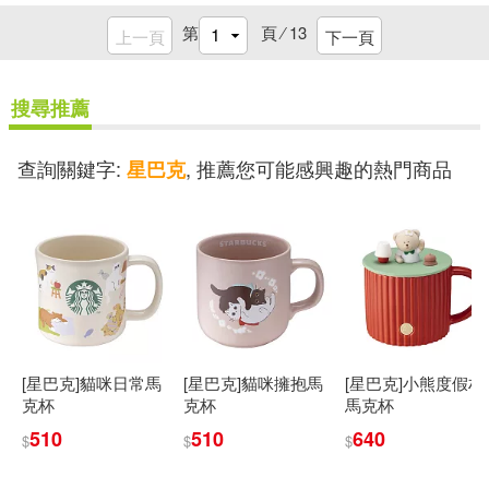
第
頁 ⁄
13
上一頁
下一頁
搜尋推薦
查詢關鍵字:
, 推薦您可能感興趣的熱門商品
星巴克
[星巴克]貓咪日常馬
[星巴克]貓咪擁抱馬
[星巴克]小熊度假村
克杯
克杯
馬克杯
510
510
640
$
$
$