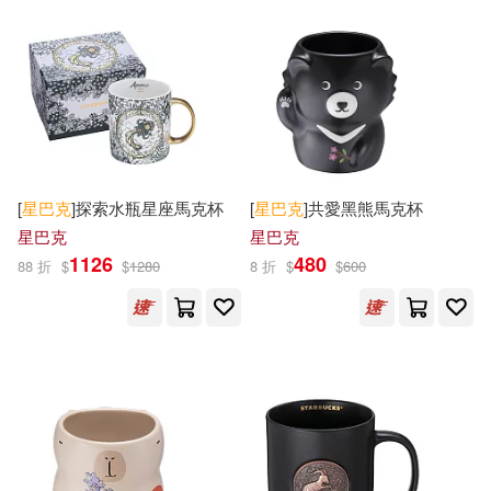
[
星巴克
]探索水瓶星座馬克杯
[
星巴克
]共愛黑熊馬克杯
星巴克
星巴克
1126
480
88 折
$
$
1280
8 折
$
$
600