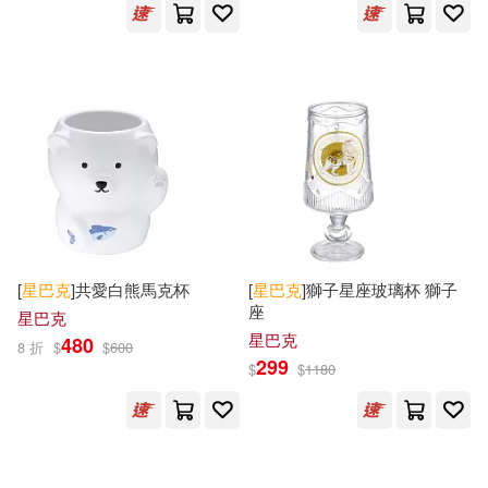
[
星巴克
]共愛白熊馬克杯
[
星巴克
]獅子星座玻璃杯 獅子
座
星巴克
星巴克
480
8 折
$
$
600
299
$
$
1180