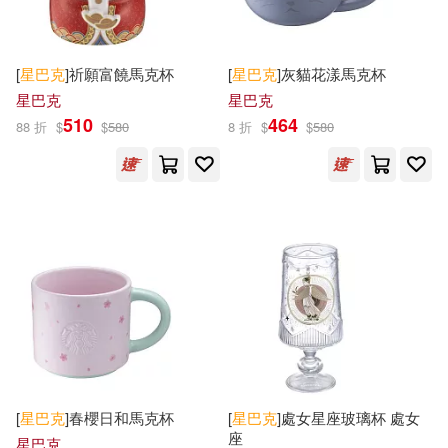
[
星巴克
]祈願富饒馬克杯
[
星巴克
]灰貓花漾馬克杯
星巴克
星巴克
510
464
88 折
$
$
580
8 折
$
$
580
[
星巴克
]春櫻日和馬克杯
[
星巴克
]處女星座玻璃杯 處女
座
星巴克