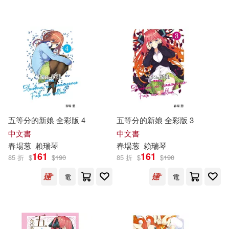
五等分的新娘 全彩版 4
五等分的新娘 全彩版 3
中文書
中文書
春
場
葱
賴瑞琴
春
場
葱
賴瑞琴
161
161
85 折
$
$
190
85 折
$
$
190
電
電