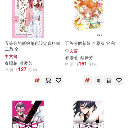
五等分的新娘角色設定資料書
五等分的新娘 全彩版 14完
二乃 全
中文書
中文書
春
場
葱
蔡夢芳
161
春
場
葱
蔡夢芳
85 折
$
$
190
127
85 折
$
$
150
電