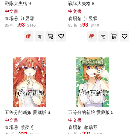
戰隊大失格 9
戰隊大失格 8
中文書
中文書
週刊少年マガジン編集部(2)
春
場
葱
江昱霖
春
場
葱
江昱霖
93
93
85 折
$
$
110
85 折
$
$
110
廣瀬俊(1)
電
電
出版社
(可複選)
東立(100)
配送方式
(可複選)
五等分的新娘 愛藏版 6
五等分的新娘 愛藏版 5
中文書
中文書
可超商取貨(63)
春
場
葱
蔡夢芳
春
場
葱
賴瑞琴
221
221
85 折
$
$
260
85 折
$
$
260