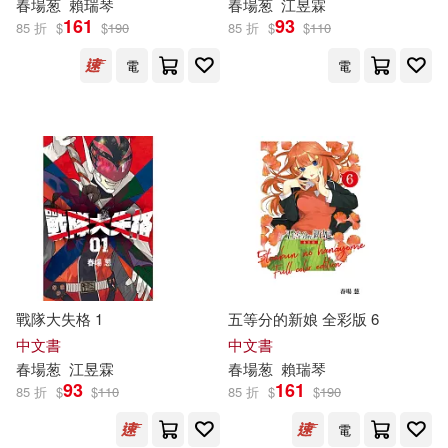
春
場
葱
賴瑞琴
春
場
葱
江昱霖
161
93
85 折
$
$
190
85 折
$
$
110
電
電
戰隊大失格 1
五等分的新娘 全彩版 6
中文書
中文書
春
場
葱
江昱霖
春
場
葱
賴瑞琴
93
161
85 折
$
$
110
85 折
$
$
190
電