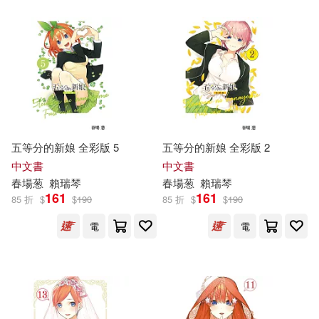
其他
(可複選)
現在可購買商品(66)
作者/演唱/譯/編/繪(100)
價格
-
範圍
五等分的新娘 全彩版 5
五等分的新娘 全彩版 2
中文書
中文書
春
場
葱
賴瑞琴
春
場
葱
賴瑞琴
161
161
85 折
$
$
190
85 折
$
$
190
電
電