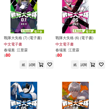
戰隊大失格 (7) (電子書)
戰隊大失格 (6) (電子書)
中文電子書
中文電子書
春
場
葱
江昱霖
春
場
葱
江昱霖
80
80
$
$
紙
試閱
紙
試閱