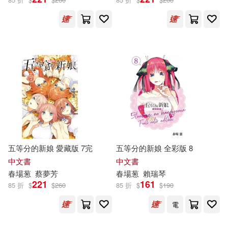
可海外宅配(63)
可港澳店取(63)
可新加坡店取(63)
可菲律賓店取(63)
五等分的新娘 愛藏版 7完
五等分的新娘 全彩版 8
電子書
(可複選)
中文書
中文書
春
場
葱
蔡夢芳
春
場
葱
賴瑞琴
221
161
適合平板閱讀(37)
85 折
$
$
260
85 折
$
$
190
電