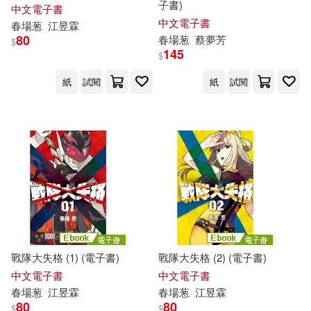
子書)
中文電子書
中文電子書
春
場
葱
江昱霖
80
春
場
葱
蔡夢芳
$
145
$
紙
試閱
紙
試閱
戰隊大失格 (1) (電子書)
戰隊大失格 (2) (電子書)
中文電子書
中文電子書
春
場
葱
江昱霖
春
場
葱
江昱霖
80
80
$
$