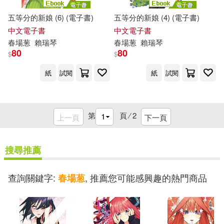
五等分的新娘 (6) (電子書)
五等分的新娘 (4) (電子書)
中文電子書
中文電子書
春
場
葱
賴瑞琴
春
場
葱
賴瑞琴
80
80
$
$
紙
試閱
紙
試閱
第
頁 ⁄
2
上一頁
下一頁
搜尋推薦
查詢關鍵字:
, 推薦您可能感興趣的熱門商品
春場葱