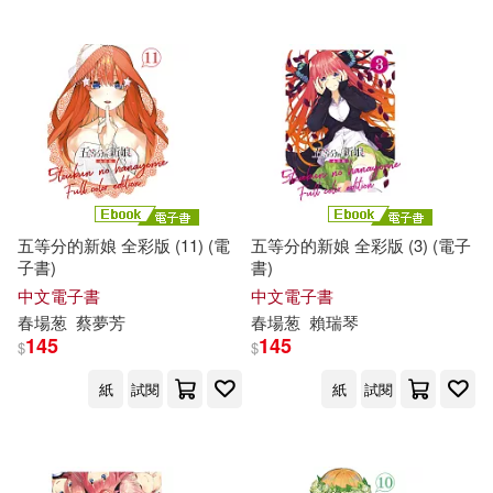
五等分的新娘 全彩版 (11) (電
五等分的新娘 全彩版 (3) (電子
子書)
書)
中文電子書
中文電子書
春
場
葱
蔡夢芳
春
場
葱
賴瑞琴
145
145
$
$
紙
試閱
紙
試閱