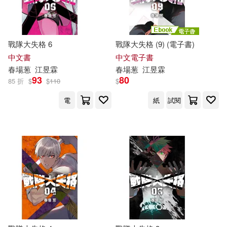
戰隊大失格 6
戰隊大失格 (9) (電子書)
中文書
中文電子書
春
場
葱
江昱霖
春
場
葱
江昱霖
93
80
85 折
$
$
110
$
電
紙
試閱