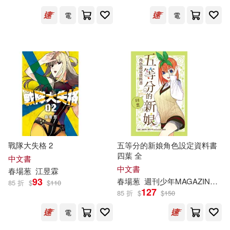
電
電
戰隊大失格 2
五等分的新娘角色設定資料書
四葉 全
中文書
中文書
春
場
葱
江昱霖
93
春
場
葱
週刊少年MAGAZINE編輯部
85 折
$
$
110
127
85 折
$
$
150
電