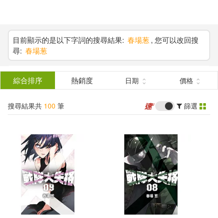
搜
尋
分類
(單選)
目前顯示的是以下字詞的搜尋結果:
春場葱
, 您可以改回搜
尋:
春場葱
結
圖書(63)
所有商品(100)
果
綜合排序
熱銷度
日期
價格
電子書(37)
篩
搜尋結果共
100
筆
篩選
選
展開
作者
(可複選)
春場葱(99)
週刊少年MAGAZINE編輯部(2)