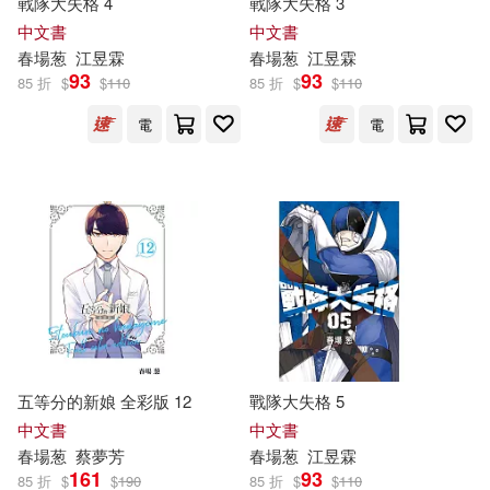
戰隊大失格 4
戰隊大失格 3
中文書
中文書
春
場
葱
江昱霖
春
場
葱
江昱霖
93
93
85 折
$
$
110
85 折
$
$
110
電
電
五等分的新娘 全彩版 12
戰隊大失格 5
中文書
中文書
春
場
葱
蔡夢芳
春
場
葱
江昱霖
161
93
85 折
$
$
190
85 折
$
$
110