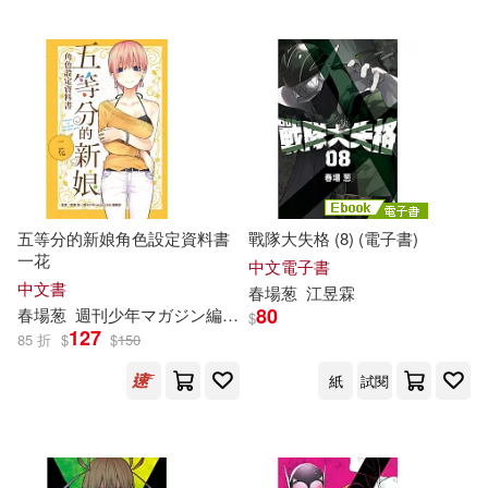
五等分的新娘角色設定資料書
戰隊大失格 (8) (電子書)
一花
中文電子書
中文書
春
場
葱
江昱霖
80
春
場
葱
週刊少年マガジン編集部
蔡夢芳
$
127
85 折
$
$
150
紙
試閱