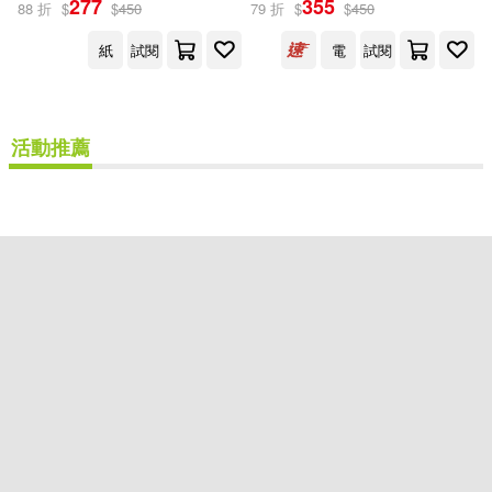
277
355
88 折
$
$
450
79 折
$
$
450
出版社
(可複選)
紙
試閱
電
試閱
楓葉社文化(2)
活動推薦
配送方式
(可複選)
可超商取貨(1)
可海外宅配(1)
可港澳店取(1)
可新加坡店取(1)
可菲律賓店取(1)
重新設定
確認