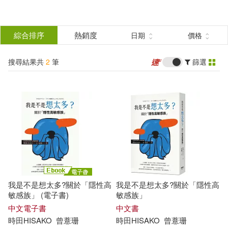
搜
尋
分類
綜合排序
熱銷度
日期
價格
(單選)
結
搜尋結果共
2
筆
篩選
圖書(1)
所有商品(2)
果
電子書(1)
篩
選
展開
作者
(可複選)
我是不是想太多?關於「隱性高
我是不是想太多?關於「隱性高
時田HISAKO(2)
敏感族」 (電子書)
敏感族」
中文電子書
中文書
時
田
HISAKO
曾薏珊
時
田
HISAKO
曾薏珊