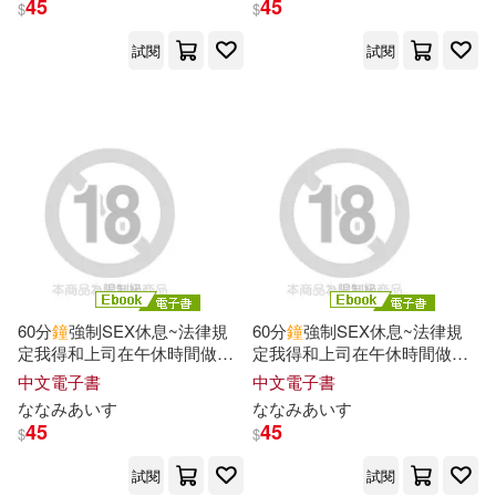
45
45
$
$
試閱
試閱
60分
鐘
強制SEX休息~法律規
60分
鐘
強制SEX休息~法律規
定我得和上司在午休時間做愛~
定我得和上司在午休時間做愛~
07 (電子書)
09 (電子書)
中文電子書
中文電子書
ななみあいす
ななみあいす
45
45
$
$
試閱
試閱