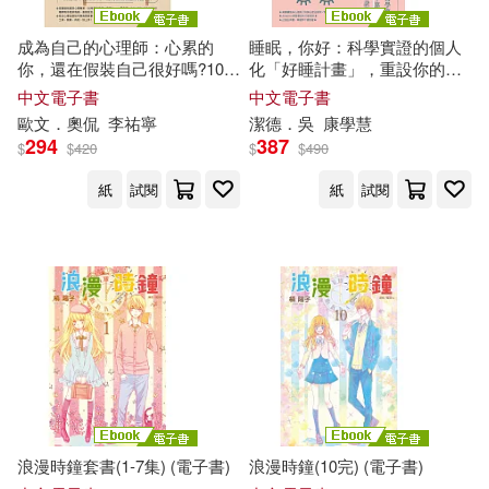
成為自己的心理師：心累的
睡眠，你好：科學實證的個人
你，還在假裝自己很好嗎?10分
化「好睡計畫」，重設你的生
鐘
療心時光，結合正念、
理時鐘，找回優質睡眠 (電子
中文電子書
中文電子書
CBT、情緒調節練習，感受真
書)
歐文．奧侃
李祐寧
潔德．吳
康學慧
正的釋懷與療癒 (電子書)
294
387
$
$
420
$
$
490
紙
試閱
紙
試閱
浪漫時鐘套書(1-7集) (電子書)
浪漫時鐘(10完) (電子書)