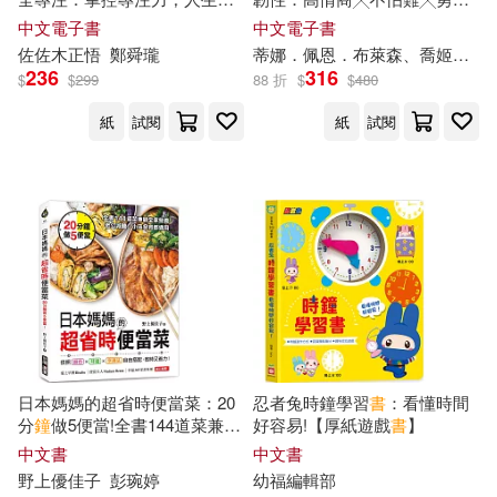
徐丹妮(1)
成澤文子(1)
再拖拖拉拉(短時間「完全專
表達，從親子時間養出必備素
中文電子書
中文電子書
童畫藝術國際文化事業有限公司(1)
注」新修版) (電子書)
養! (電子書)
佐佐木正悟
鄭舜瓏
蒂娜．佩恩．布萊森、喬姬．威森－文森特
236
316
提利‧羅伯埃克特(1)
$
$
299
88 折
$
$
480
讀品文化(1)
財經傳訊(1)
紙
試閱
紙
試閱
日本學研編輯部(1)
曉一(1)
青林(1)
麥田(1)
李宇凡(1)
李寶寧(1)
李承雅(1)
林美吟(1)
林華(1)
桐谷直(1)
日本媽媽的超省時便當菜：20
忍者兔時鐘學習
書
：看懂時間
樊志虹(1)
歐文．奧侃(1)
分
鐘
做5便當!全書144道菜兼顧
好容易!【厚紙遊戲
書
】
全家營養，老公減醣、小孩發
中文書
中文書
育都適用
野上優佳子
彭琬婷
幼福編輯部
法蘭西斯科．西里洛(1)