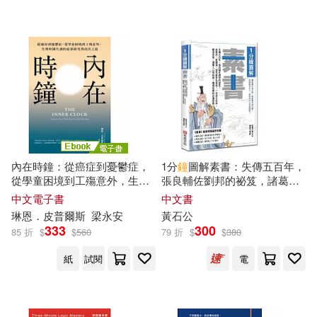
織田一朗(1)
胡孝新（Energy）(1)
艾利克．古德曼(1)
芮秉一(1)
菅野仁(1)
菲利普．羅斯(1)
內在時鐘：從癌症到憂鬱症，
1分
鐘
圖解素書：失傳五百年，
從學童困境到工殤意外，生理
張良輔佐劉邦的祕笈，諸葛
董洪濤(1)
時鐘失調的最新研究與改善之
亮、曾國藩、胡雪巖奉為指
中文電子書
中文書
道 (電子書)
南，一本逆天改命、翻身致
琳恩．皮普爾斯
梁永安
黃石公
富、讀懂人心與時勢、職場致
333
300
蒂娜．佩恩．布萊森、喬姬．威森
85 折
$
$
560
79 折
$
$
380
勝的必讀經典
－文森特(1)
紙
試閱
電
蔣巍巍(1)
詹尼‧路易斯(1)