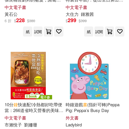
亮、曾國藩、胡雪巖奉為指
「人生時鐘」，編排未來可運
中文電子書
中文電子書
南，一本逆天改命、翻身致
用時間，活出自己想要的生命
黃石公
大住力
鍾雅茜
富、讀懂人心與時勢、職場致
亮度 (電子書)
228
299
6 折
$
$
380
$
$
399
勝的必讀經典 (電子書)
紙
試閱
紙
試閱
10分
鐘
快速配!冷熱都好吃帶便
時鐘遊戲
書
(指針可轉)Peppa
當：266道省時又營養的美味便
Pig: Peppa’s Busy Day
當提案，天天都能輕鬆帶便當!
中文電子書
外文書
(電子書)
市瀨悅子
劉姍珊
Ladybird