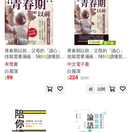
Macmillan Publishers International
Ltd(1)
Penguin Group UK(1)
電子書
(可複選)
Naoko(1)
Roger Priddy(1)
世一(1)
適合手機平板閱讀(36)
世一文化編輯群(1)
北京科學技術出版社(1)
青春期以前，父母的「讀心」
青春期以前，父母的「讀心」
適合平板閱讀(67)
技能需要滿級：5秒
鐘
讀懂肢體
技能需要滿級：5秒
鐘
讀懂肢體
主婦之友社(1)
語言×3分
鐘
找出心理需求×2小
語言×3分
鐘
找出心理需求×2小
有聲書
中文電子書
北方婦女兒童出版社(1)
時
改正不良習慣，即使不說出
時
改正不良習慣，即使不說出
白麗潔
白麗潔
口，爸媽也應該要懂 (有聲
書
)
口，爸媽也應該要懂 (電子書)
今邑彩（いまむら あや）(1)
其他
99
224
(可複選)
$
$
$
320
千華駐科技(1)
千魚娛樂(1)
紙
試閱
伯恩．韓瑞希(1)
現在可購買商品(127)
台灣東販(1)
和平國際(1)
佐佐木正悟(1)
余苑瑩(1)
價格
-
墨刻(1)
大是文化(1)
範圍
俞顯株(1)