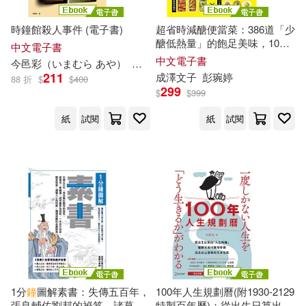
時鐘館殺人事件 (電子書)
超省時減醣便當菜：386道「少
醣低熱量」的飽足美味，10分
中文電子書
鐘
做出500~600卡的瘦身便當
中文電子書
今邑彩（いまむら あや）
李惠芬
(電子書)
211
成澤文子
彭琬婷
88 折
$
$
400
299
$
$
399
紙
試閱
紙
試閱
1分
鐘
圖解素書：失傳五百年，
100年人生規劃曆(附1930-2129
張良輔佐劉邦的祕笈，諸葛
特製百年曆)：從出生日算出