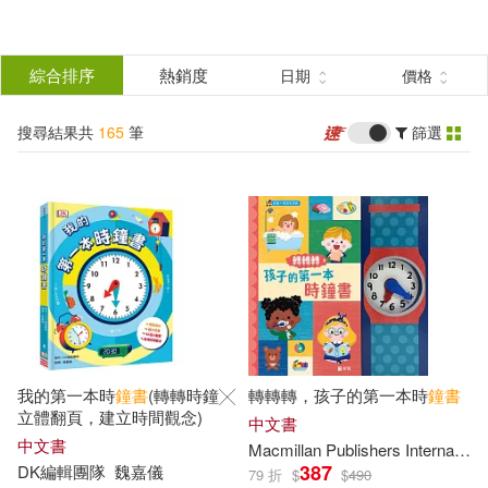
搜
尋
分類
綜合排序
熱銷度
日期
價格
(單選)
結
搜尋結果共
165
筆
篩選
圖書(47)
所有商品(165)
果
家居生活(9)
婦幼生活(4)
篩
選
電子書(103)
有聲書(2)
展開
作者
(可複選)
我的第一本時
鐘書
(轉轉時鐘╳
轉轉轉，孩子的第一本時
鐘書
ななみあいす(12)
立體翻頁，建立時間觀念)
中文書
中文書
Macmillan Publishers International Ltd
387
DK編輯團隊
魏嘉儀
79 折
$
$
490
榎宮祐‧暇奈椿(10)
KURO(9)