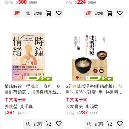
300
224
79 折
$
$
380
7 折
$
$
320
電
試閱
試閱
潔德．吳(1)
王羽暄(1)
王蘭(1)
琳恩．皮普爾斯(1)
瑪塔‧艾德絲(1)
瑪格達蓮娜・雅庫斯卡（Magdalen
a Jackowska）(1)
田中宏曉博士(1)
瘦身女王(1)
情緒時鐘：從腸道、脊椎、皮
5分
鐘
味噌湯療(暢銷改版)：簡
膚到荷爾蒙，10個身體系統決
單╳省時╳對症~用114道料多
定你的情緒狀態 (電子書)
味美的味噌湯喝出每日健康 (電
中文電子書
中文電子書
窪田千紘(1)
管家琪(1)
子書)
姜度瑩
黃千真
大友育美
李韻柔
281
237
$
$
420
88 折
$
$
360
米蘭達(1)
紙上魔方(1)
紙
試閱
紙
試閱