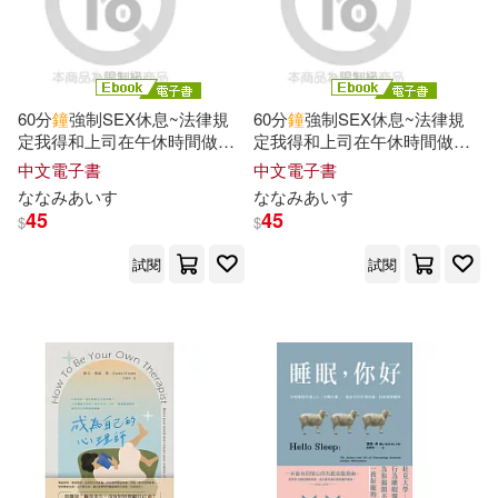
60分
鐘
強制SEX休息~法律規
60分
鐘
強制SEX休息~法律規
定我得和上司在午休時間做愛~
定我得和上司在午休時間做愛~
02 (電子書)
01 (電子書)
中文電子書
中文電子書
ななみあいす
ななみあいす
45
45
$
$
試閱
試閱