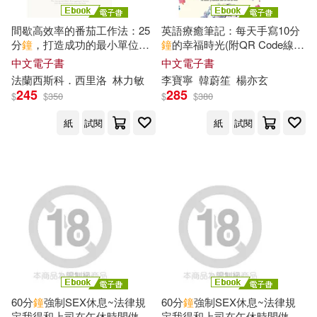
間歇高效率的番茄工作法：25
英語療癒筆記：每天手寫10分
分
鐘
，打造成功的最小單位，
鐘
的幸福時光(附QR Code線上
幫你杜絕分心、提升拚勁【風
音檔) (電子書)
中文電子書
中文電子書
靡30年的時間管理經典】 (電
法蘭西斯科．西里洛
林力敏
李寶寧
韓蔚笙
楊亦玄
子書)
245
285
$
$
350
$
$
380
紙
試閱
紙
試閱
60分
鐘
強制SEX休息~法律規
60分
鐘
強制SEX休息~法律規
定我得和上司在午休時間做愛~
定我得和上司在午休時間做愛~