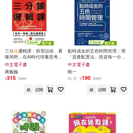
謝長勝（Marco）(1)
鄭先惠、徐永宇(1)
野上優佳子(1)
金香錦(1)
三分
鐘
邏輯課：拆穿話術、看
點時成金的五色時間管理：用
懂局勢，在AI時代培養思考力
「資產配置法」投資每一分
鈴木眞里子(1)
風車編輯部(1)
的8堂必修課 (電子書)
鐘
，建立原子習慣，讓自我價
中文電子書
中文電子書
值如滾雪球般增長 (電子書)
蔣巍巍
曉一
馬克‧曹–桑德斯(1)
315
190
$
$
420
85 折
$
$
320
紙
試閱
紙
試閱
馬克．奇斯勒(1)
齊藤洋(1)
（日）松井紀子(1)
（日）高井喜和(1)