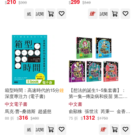
210
299
$
$
300
$
$
549
紙
試閱
試閱
箱型時間：高速時代的15分
鐘
【想法的誕生1~5集套書】：
深度專注力 (電子書)
第一集─傳染病和疫苗 第二集
─時間和鐘錶 第三集─貨幣與
中文電子書
中文書
經濟 第四集─地圖和探險 第五
馬克‧曹–桑德斯
趙盛慈
俞顯株
張世泫
芮秉一
金香錦
集─文字和生活
316
1312
88 折
$
$
480
75 折
$
$
1750
紙
試閱