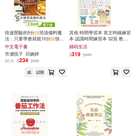
快速開飯的5分
鐘
預漬備料魔
其他 時間學習本 英文時鐘練習
法：只要學會就能10分
鐘
快速
本 認識時間練習本 32頁 教學
上桌，92道讓你天天省時輕鬆
時鐘學習
書
時間認知練習本
中文電子書
婦幼生活
煮的美味提案! (電子書)
319
市瀬悦子
邱婉婷
$
$
499
234
88 折
$
$
380
紙
試閱