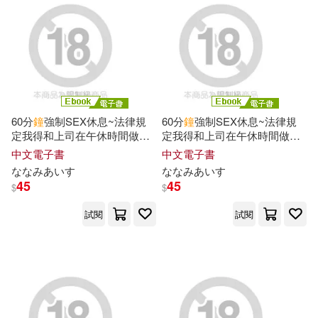
60分
鐘
強制SEX休息~法律規
60分
鐘
強制SEX休息~法律規
定我得和上司在午休時間做愛~
定我得和上司在午休時間做愛~
06 (電子書)
03 (電子書)
中文電子書
中文電子書
ななみあいす
ななみあいす
45
45
$
$
試閱
試閱