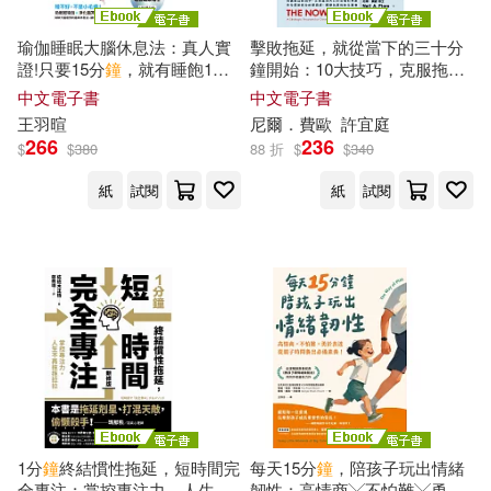
姜度瑩(1)
威爾．柯爾(1)
瑜伽睡眠大腦休息法：真人實
擊敗拖延，就從當下的三十分
東雨文化(1)
格子外面(1)
證!只要15分
鐘
，就有睡飽1小
鐘開始：10大技巧，克服拖延
時
的驚人效果 (電子書)
習慣，轉變為高效生產者，休
中文電子書
中文電子書
孩之寶(1)
安振必(1)
閒時光不再有罪惡感 (電子書)
王羽暄
尼爾．費歐
許宜庭
橙實文化(1)
橡實文化(1)
266
236
$
$
380
88 折
$
$
340
安旻廷(1)
宮下惠茉(1)
紙
試閱
紙
試閱
水滴文化(1)
沐燁文化(1)
小杉早苗(1)
尼爾．費歐(1)
漢湘文化(1)
市瀨悅子(1)
市瀬悦子(1)
瑞麗美人國際媒體(1)
幼福編輯部(1)
張世泫(1)
知識工場(1)
碁峰(1)
張又然(1)
張裕塍(1)
積木文化(1)
1分
鐘
終結慣性拖延，短時間完
每天15分
鐘
，陪孩子玩出情緒
全專注：掌控專注力，人生不
韌性：高情商╳不怕難╳勇於