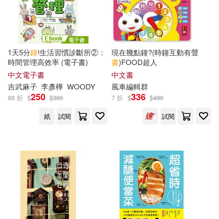
1天5分
鐘
!生活習慣診斷所②：
現在幾點鐘?(時鐘互動有聲
時間管理高效率 (電子書)
書
)FOOD超人
中文電子書
中文書
吉武麻子
李彥樺
WOODY
風車編輯群
250
336
88 折
$
$
380
7 折
$
$
480
紙
試閱
試閱