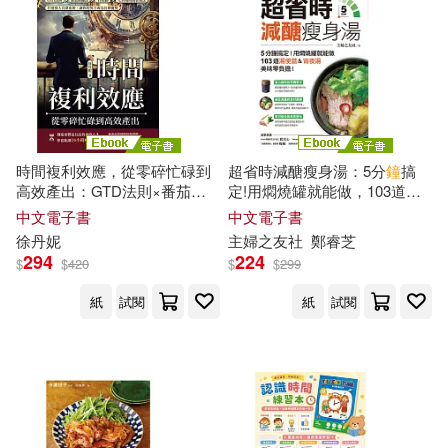
時間複利效應，從零碎忙碌到
超省時減醣瘦身湯：5分
鐘
搞
高效產出：GTD法則×番茄時
定!用燜燒罐就能做，103道湯
鐘法×甘特圖×九宮格時間管理
便當&宵夜湯，美味零負擔! (電
中文電子書
中文電子書
法，打造強大自律系統，讓你
子書)
徐丹妮
主婦之友社
鄭睿芝
的努力成為長期優勢 (電子書)
294
224
$
$
420
$
$
299
紙
試閱
紙
試閱