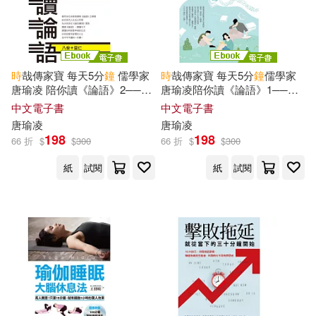
大牌出版(1)
大田(1)
克莉絲汀．黑姆施泰特(1)
字畝文化(1)
小熊出版(1)
時
哉傳家寶 每天5分
鐘
儒學家
時
哉傳家寶 每天5分
鐘
儒學家
凱瑞・紐霍夫(1)
唐瑜凌 陪你讀《論語》2──八
唐瑜凌陪你讀《論語》1──學
少年兒童出版社(1)
希伯崙(1)
佾里仁 (電子書)
而為政 (電子書)
中文電子書
中文電子書
印度カリー子(1)
唐瑜凌
唐瑜凌
198
198
快樂文化(1)
悅知文化(1)
66 折
$
$
300
66 折
$
$
300
史考特‧艾倫‧強斯頓(1)
紙
試閱
紙
試閱
新雅(1)
方智(1)
吉村崇(1)
吉武麻子(1)
方言文化(1)
日日幸福(1)
周成功(1)
大住力(1)
晨星(1)
智富(1)
大友育美(1)
大衛．魯尼(1)
有光文化出版有限公司(1)