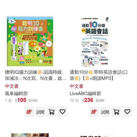
聰明IQ腦力訓練
書
-認識時鐘.
通勤10分
鐘
即時英語會話(口
加減法：N次寫、N次畫，啟發
袋
書
)【
書
+朗讀MP3】
幼兒的學習樂趣，一起來培養
中文書
中文書
最強大腦
風車編輯部
LiveABC編輯群
105
236
7 折
$
$
150
79 折
$
$
299
試閱
試閱