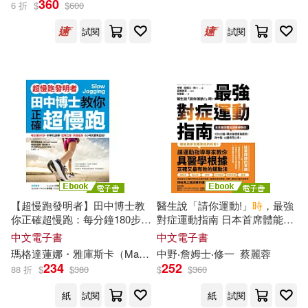
360
6 折
$
$
600
試閱
試閱
矢後ゆう(9)
茨乃(9)
展開
根華編輯部(8)
槙陽子(7)
出版社
(可複選)
暇奈椿(4)
榎宮祐(4)
悅文社(24)
東立(14)
槙 陽子(4)
Hirano Kawaju(3)
尖端(12)
根華(8)
風車編輯群(3)
【超慢跑發明者】田中博士教
醫生說「請你運動!」
時
，最強
你正確超慢跑：每分鐘180步，
對症運動指南 日本首席體能訓
崧燁文化(6)
布克文化(4)
展開
科學化訓練，逆轉三高、快速
練師教你：1次5分
鐘
，釋放身
中文電子書
中文電子書
瘦身，3小
時
完賽馬拉松 (電子
體痠痛疲勞，降中風、心臟病
不求人文化編輯群(2)
瑪格達蓮娜・雅庫斯卡（Magdalena Jackowska）
中野‧詹姆士‧修一
蔡麗蓉
田中宏曉博士
書)
死亡率! (電子書)
幼福(4)
遠流(4)
234
252
88 折
$
$
380
$
$
360
配送方式
(可複選)
中野‧詹姆士‧修一(2)
紙
試閱
紙
試閱
采實文化(4)
風車(4)