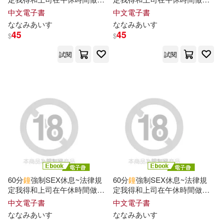
12 (完) (電子書)
11 (電子書)
中文電子書
中文電子書
ななみあいす
ななみあいす
45
45
$
$
試閱
試閱
60分
鐘
強制SEX休息~法律規
60分
鐘
強制SEX休息~法律規
定我得和上司在午休時間做愛~
定我得和上司在午休時間做愛~
10 (電子書)
08 (電子書)
中文電子書
中文電子書
ななみあいす
ななみあいす