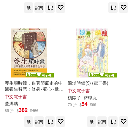
紙
試閱
養生順時鐘，跟著節氣走的中
浪漫時鐘(9) (電子書)
醫養生智慧：修身×養心×延年
中文電子書
益壽……從《黃帝內經》走進
中文電子書
槙陽子
籃球丸
日常，在四季節氣中學會真正
54
董洪濤
79 折
$
$
99
的自我照顧 (電子書)
382
85 折
$
$
450
紙
試閱
紙
試閱