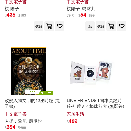
中文電子書
中文電子書
槙 陽子
槙陽子
籃球丸
435
54
$
$
483
79 折
$
$
99
試閱
紙
試閱
改變人類文明的12座時鐘 (電
LINE FRIENDS l 書本桌鐘時
子書)
鐘-年度VIP 棒球熊大 (無鬧鐘)
中文電子書
家居生活
499
大衛．魯尼
顏涵銳
$
394
$
$
499