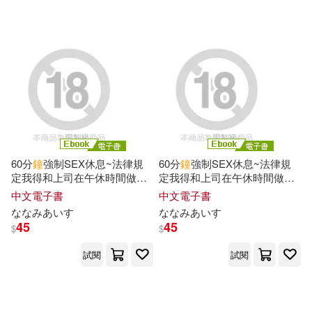
60分
鐘
強制SEX休息~法律規
60分
鐘
強制SEX休息~法律規
定我得和上司在午休時間做愛~
定我得和上司在午休時間做愛~
05 (電子書)
04 (電子書)
中文電子書
中文電子書
ななみあいす
ななみあいす
45
45
$
$
試閱
試閱