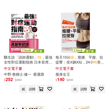
可超商取貨(47)
唐瑜凌(2)
柔石(2)
三采(3)
人民郵電出版社(3)
可海外宅配(47)
白麗潔(2)
親子天下(3)
不求人文化(2)
可港澳店取(44)
童趣出版有限公司(2)
台灣廣廈(2)
商周出版(2)
可新加坡店取(44)
高錫珪(2)
黃石公(2)
醫生說「請妳運動!」
時
，最強
每天10分
鐘
，瘦腰、平腹、拉
捷徑文化(2)
方舟文化(2)
女性對症運動指南 日本首席體
提臀：坐X躺X站，24小
時
美麗
可菲律賓店取(44)
能訓練師教妳：1次5分
鐘
，改
體態全攻略 (電子書)
BELUGA design studio(1)
中文電子書
中文電子書
善肥胖、浮腫、自律神經失
時報出版(2)
木馬文化(2)
中野‧詹姆士‧修一
蔡麗蓉
瘦身女王
調、更年期不適! (電子書)
252
140
$
$
360
$
$
200
DK編輯團隊(1)
Ladybird(1)
上市日期
(可複選)
華文精典(2)
EZ叢書館(1)
紙
試閱
紙
試閱
LiveABC編輯群(1)
一個月內上市新品(1)
Macmillan US(1)