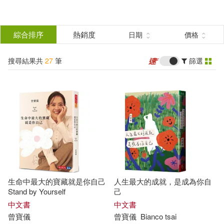
搜
尋
分類
綜合排序
熱銷度
日期
價格
(單選)
結
搜尋結果共
27
筆
篩選
圖書(17)
所有商品(27)
果
影音(2)
電子書(6)
篩
選
有聲書(2)
展開
作者
(可複選)
生命中最大的寶藏就是你自己
人生最大的成就，是成為你自
曾寶儀(20)
曾寶儀，寶媽(3)
Stand by Yourself
己
中文書
中文書
曾寶儀
曾寶儀
Bianco tsai
宋怡慧(2)
曾寶儀、寶媽(2)