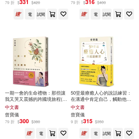
331
316
79 折
$
$
420
79 折
$
$
400
電
試閱
電
試閱
林明謙(2)
江宏志(2)
展開
胡展誥(2)
莊慧秋(2)
出版社
(可複選)
陳志恆(2)
陳怡嘉(2)
大田(6)
天下生活(5)
新井一二三(1)
清水裕美子(1)
平裝本(5)
天下文化(3)
眞仁田榮治(1)
一期一會的生命禮物：那些讓
50堂最療癒人心的說話練習：
我又哭又震撼的跨國境旅程(暢
在溝通中肯定自己，觸動他人
親子天下(3)
鏡好聽(2)
銷燙金版)
(溫暖燙金暢銷版)
中文書
中文書
米蘭．昆德拉(1)
蔡佩青(1)
曾寶儀
曾寶儀
三民(1)
搖滾萬歲(1)
300
315
79 折
$
$
380
9 折
$
$
350
詹兆雯(1)
電
電
試閱
音樂之橋(1)