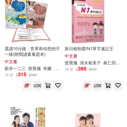
電子書
(可複選)
適合手機平板閱讀(6)
晨讀10分鐘：世界和你想的不
新日檢制霸!N1單字速記王
其他
(可複選)
一樣(附閱讀素養題本)
中文書
中文書
曾寶儀
清水裕美子
眞仁田榮治
395
新井一二三
曾寶儀
米蘭．昆德拉
林韋達
現在可購買商品(20)
79 折
$
$
500
315
79 折
$
$
399
試閱
試閱
作者/演唱/譯/編/繪(26)
價格
-
範圍