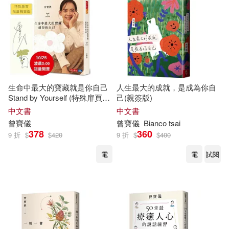
生命中最大的寶藏就是你自己
人生最大的成就，是成為你自
Stand by Yourself (特殊扉頁限
己(親簽版)
量親簽版)
中文書
中文書
曾寶儀
曾寶儀
Bianco tsai
378
360
9 折
$
$
420
9 折
$
$
400
電
電
試閱