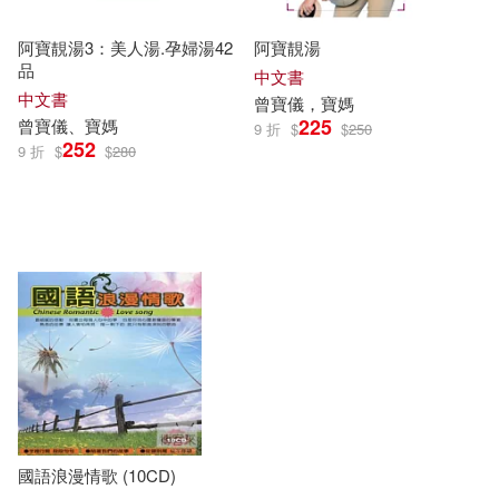
阿寶靚湯3：美人湯.孕婦湯42
阿寶靚湯
品
中文書
中文書
曾寶儀
，
寶
媽
225
曾寶儀
、
寶
媽
9 折
$
$
250
252
9 折
$
$
280
國語浪漫情歌 (10CD)