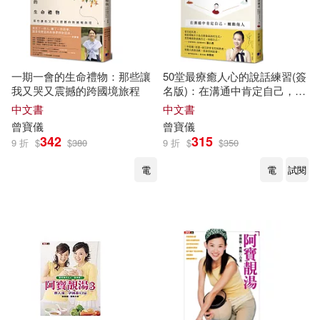
一期一會的生命禮物：那些讓
50堂最療癒人心的說話練習(簽
我又哭又震撼的跨國境旅程
名版)：在溝通中肯定自己，觸
動他人
中文書
中文書
曾寶儀
曾寶儀
342
315
9 折
$
$
380
9 折
$
$
350
電
電
試閱