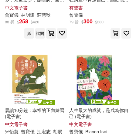
到全人健康，與10位專家的深
(有聲書)
中文電子書
有聲書
度對話 (電子書)
曾寶儀
林明謙
莊慧秋
曾寶儀
258
300
88 折
$
$
420
79 折
$
$
380
紙
試閱
晨讀10分鐘：幸福的正向練習
人生最大的成就，是成為你自
(電子書)
己 (電子書)
中文電子書
中文電子書
宋怡慧
曾寶儀
江宏志
胡展誥
陳志恆
曾寶儀
陳怡嘉
Bianco tsai
Dinner