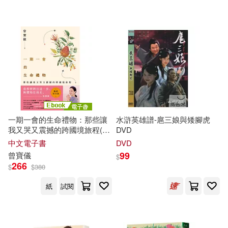
一期一會的生命禮物：那些讓
水滸英雄譜-扈三娘與矮腳虎
我又哭又震撼的跨國境旅程(暢
DVD
銷燙金版) (電子書)
中文電子書
DVD
99
曾寶儀
$
266
$
$
380
紙
試閱