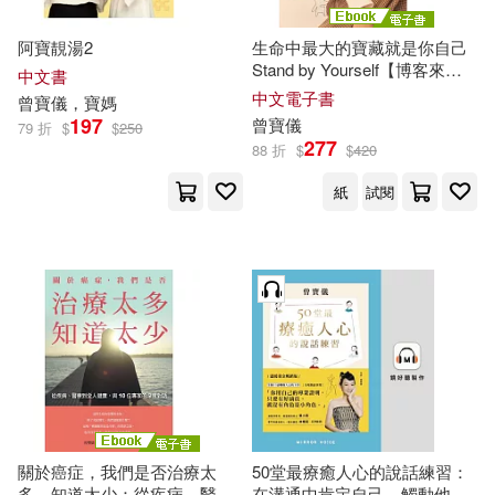
阿寶靚湯2
生命中最大的寶藏就是你自己
Stand by Yourself【博客來獨
中文書
家收錄
曾寶儀
真情音檔】 (電子
中文電子書
曾寶儀
，
寶
媽
書)
197
曾寶儀
79 折
$
$
250
277
88 折
$
$
420
紙
試閱
關於癌症，我們是否治療太
50堂最療癒人心的說話練習：
多，知道太少：從疾病、醫療
在溝通中肯定自己，觸動他人