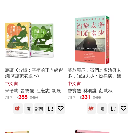
配送方式
(可複選)
可超商取貨(19)
可海外宅配(19)
晨讀10分鐘：幸福的正向練習
關於癌症，我們是否治療太
(附閱讀素養題本)
多，知道太少：從疾病、醫療
可港澳店取(18)
到全人健康，與10位專家的深
中文書
中文書
度對話
宋怡慧
曾寶儀
江宏志
胡展誥
陳志恆
曾寶儀
陳怡嘉
林明謙
Dinner
莊慧秋
355
331
可新加坡店取(17)
79 折
$
$
450
79 折
$
$
420
電
試閱
電
可菲律賓店取(18)