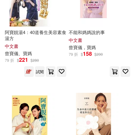
阿寶靚湯4：40道養生美容素食
不能和媽媽說的事
湯方
中文書
中文書
曾寶儀
，
寶
媽
158
曾寶儀
、
寶
媽
79 折
$
$
200
221
79 折
$
$
280
試閱