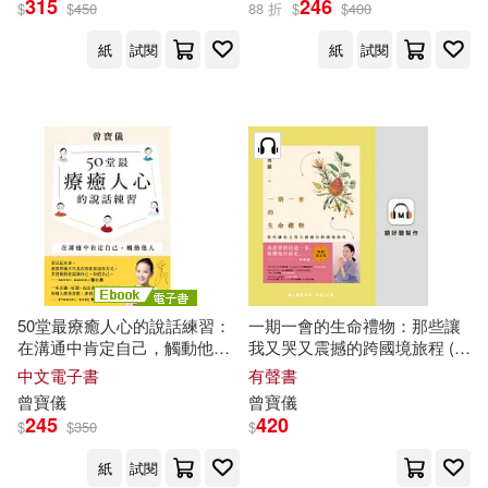
315
246
$
$
450
88 折
$
$
400
紙
試閱
紙
試閱
50堂最療癒人心的說話練習：
一期一會的生命禮物：那些讓
在溝通中肯定自己，觸動他人
我又哭又震撼的跨國境旅程 (有
(電子書)
聲書)
中文電子書
有聲書
曾寶儀
曾寶儀
245
420
$
$
350
$
紙
試閱