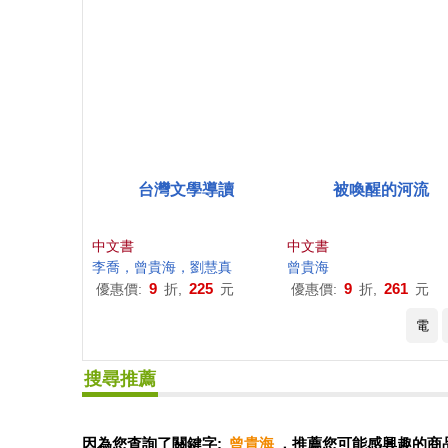
台灣文學導讀
被喚醒的河流
中文書
中文書
李喬，
曾
貴
海
，劉慧真
曾
貴
海
9
225
9
261
優惠價:
折,
元
優惠價:
折,
元
電
搜尋推薦
因為您查詢了關鍵字:
曾貴海
，推薦您可能感興趣的商