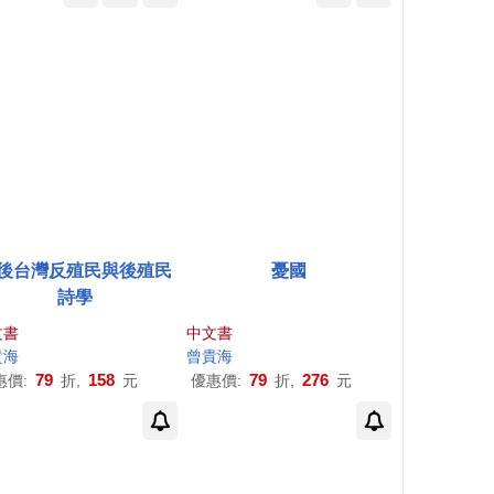
後台灣反殖民與後殖民
憂國
詩學
文書
中文書
貴
海
曾
貴
海
79
158
79
276
惠價:
折,
元
優惠價:
折,
元