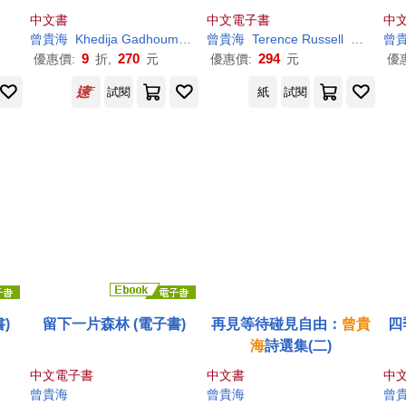
書)
nto
中文書
中文電子書
中
曾
貴
海
Khedija Gadhoum
吳淑華
曾
貴
海
Terence Russell
吳淑華・
曾
9
270
294
優惠價:
折,
元
優惠價:
元
優
試閱
紙
試閱
)
留下一片森林 (電子書)
再見等待碰見自由：
曾
貴
四
海
詩選集(二)
中文電子書
中文書
中
曾
貴
海
曾
貴
海
曾