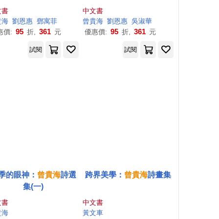
logía poética de Tsen
ollected Poems of Tsen
文書
中文書
g, Kuei-hai
g Kuei-hai
斯耐央
貴
海
劉恩惠
鄧寓菲
曾
貴
海
劉恩惠
吳淑華
95
361
95
361
惠價:
折,
元
優惠價:
折,
元
試閱
試閱
季的眼神：
曾
貴
海
詩選
跨界美學：
曾
貴
海
詩畫集
集(一)
文書
中文書
貴
海
黃文車