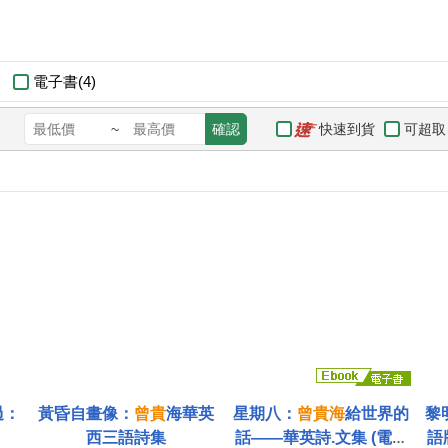
電子書(4)
快速到貨
可超取
~
確認
過：
黃昏自畫像：
曾
貴
海華英
星期八：
曾
貴
海
給世界的
黎
西三語詩集
話——華英詩.文集 (電子
語版