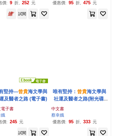
9
252
95
475
惠價:
折,
元
優惠價:
折,
元
試閱
有堅持—
曾
貴
海文學與
唯有堅持：
曾
貴
海文學與
運及醫者之路 (電子書)
社運及醫者之路(附光碟)
(軟精裝)
文電子書
中文書
幸娥
蔡幸娥
245
95
333
惠價:
元
優惠價:
折,
元
試閱