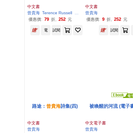
中文書
中文書
曾
貴
海
Terence Russell
吳淑華・斯耐央
曾
貴
海
79
252
9
252
優惠價:
折,
元
優惠價:
折,
元
電
試閱
試閱
路途：
曾
貴
海
詩集(四)
被喚醒的河流 (電子書
中文書
中文電子書
曾
貴
海
曾
貴
海