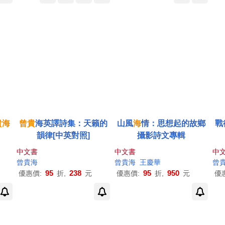
貴
海
曾
貴
海英譯詩集：天籟的
山風
海
情：思想起的故鄉
戰
韻律[中英對照]
攝影詩文專輯
中文書
中文書
中
曾
貴
海
曾
貴
海
王慶華
曾
95
238
95
950
優惠價:
折,
元
優惠價:
折,
元
優