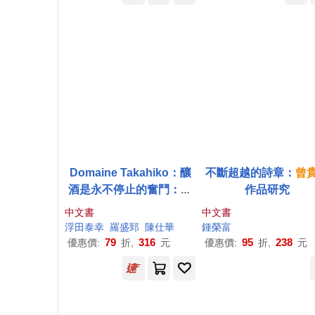
Domaine Takahiko：釀
不斷超越的詩章：
曾
酒是永不停止的奮鬥：一
作品研究
位釀酒師的熱情宣言：
曾
中文書
中文書
我
貴
彥與北海道余市自然
浮田泰幸
羅盛郅
陳仕華
鍾榮富
酒成長史
79
316
95
238
優惠價:
折,
元
優惠價:
折,
元