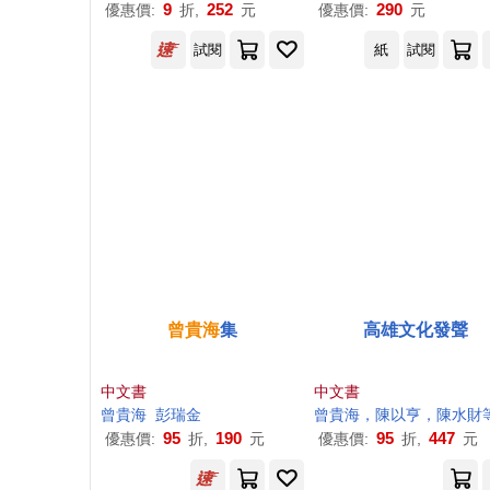
9
252
290
優惠價:
折,
元
優惠價:
元
試閱
紙
試閱
曾
貴
海
集
高雄文化發聲
中文書
中文書
曾
貴
海
彭瑞金
曾
貴
海
，陳以亨，陳水財
95
190
95
447
優惠價:
折,
元
優惠價:
折,
元