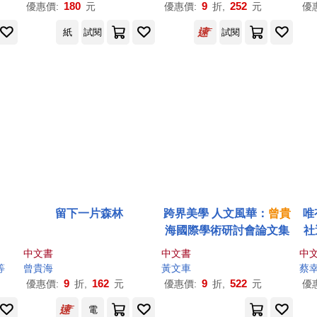
180
9
252
優惠價:
元
優惠價:
折,
元
優
紙
試閱
試閱
留下一片森林
跨界美學 人文風華：
曾
貴
唯
海國際學術研討會論文集
社
中文書
中文書
中
等
曾
貴
海
黃文車
蔡
9
162
9
522
優惠價:
折,
元
優惠價:
折,
元
優
電