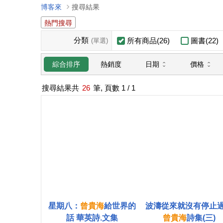
博客來
搜尋結果
熱門搜尋
分類
所有商品(26)
圖書(22)
(單選)
日期
價格
綜合排序
熱銷度
搜尋結果共
26
筆, 頁數
1
/ 1
星期八：
曾
貴
海
給世界的
波濤從來就沒有停止
話 華英詩.文集
曾
貴
海
詩集(三)