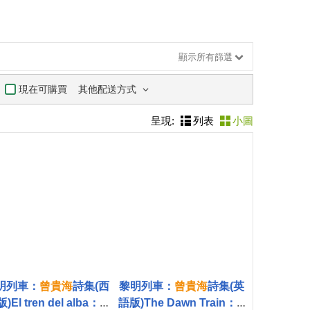
顯示所有篩選
其他配送方式
現在可購買
呈現:
列表
小圖
明列車：
曾
貴
海
詩集(西
黎明列車：
曾
貴
海
詩集(英
)El tren del alba：A
語版)The Dawn Train：C