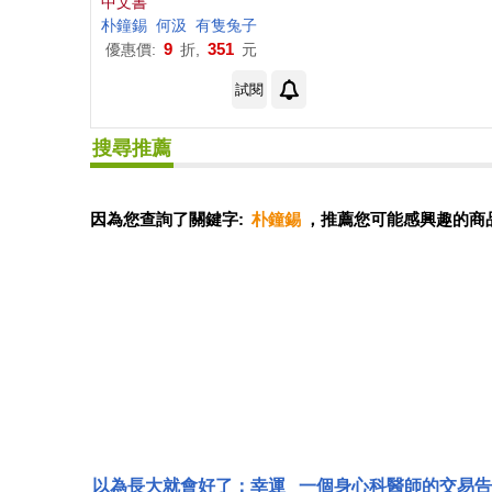
中文書
朴
鐘
錫
何汲
有隻兔子
9
351
優惠價:
折,
元
試閱
搜尋推薦
因為您查詢了關鍵字:
朴鐘錫
，推薦您可能感興趣的商
以為長大就會好了：幸運
一個身心科醫師的交易告