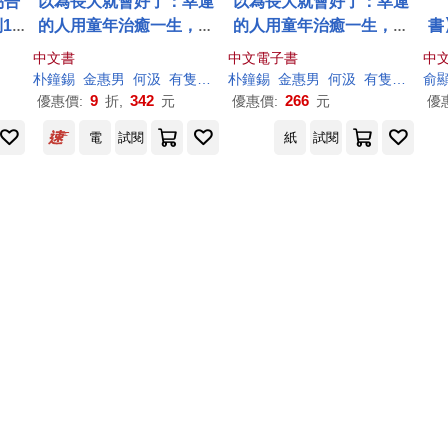
易告
以為長大就會好了：幸運
以為長大就會好了：幸運
11
的人用童年治癒一生，不
的人用童年治癒一生，不
書
錄
幸的人用一生治癒童年
幸的人用一生治癒童年 (電
疫
中文書
中文電子書
中
子書)
第
朴
鐘
錫
金惠男
何汲
有隻兔子
朴
鐘
錫
金惠男
何汲
有隻兔子
俞
集
9
342
266
優惠價:
折,
元
優惠價:
元
優
電
試閱
紙
試閱