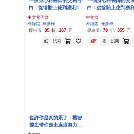
一個身心科醫師的交易告
一個身心科醫師的交
白：從慘賠上億到獲利11
白：從慘賠上億到獲利
0%的股市人性啟示錄 (電
0%的股市人性啟示
中文電子書
中文書
子書)
朴
鐘
錫
陳彥樺
朴
鐘
錫
陳彥樺
85
267
79
355
優惠價:
折,
元
優惠價:
折,
元
紙
試閱
電
試閱
也許你是真的累了：機智
醫生帶你走出過度努力的
職業倦怠症