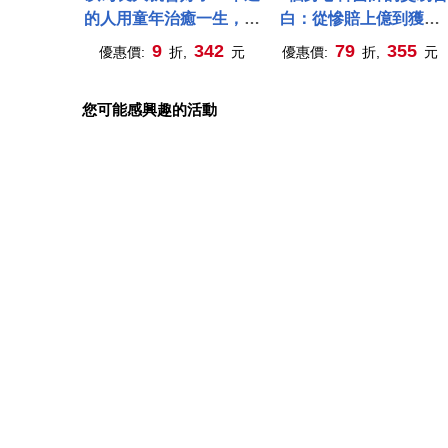
的人用童年治癒一生，不
白：從慘賠上億到獲利
幸的人用一生治癒童年
110%的股市人性啟示錄
9
342
79
355
優惠價:
折,
元
優惠價:
折,
元
您可能感興趣的活動