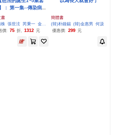
【想法的誕生1~5集套
以為長大就會好了
】： 第一集─傳染病和
苗 第二集─時間和鐘錶
文書
簡體書
三集─貨幣與經濟 第四
顯株
張世泫
芮秉一
金香錦
(韓)
高
錫
朴
珪
鐘
錫
倪振豪
(韓)金惠男
郭岱軒
何汲
南東完
朴
宇熙
金
─地圖和探險 第五集─文
75
1312
299
惠價:
折,
元
優惠價:
元
字和生活