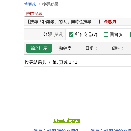
博客來
搜尋結果
熱門搜尋
【搜尋「朴鐘錫」的人，同時也搜尋......】
金惠男
分類
所有商品(7)
圖書(5)
(單選)
日期
價格
綜合排序
熱銷度
搜尋結果共
7
筆, 頁數
1
/ 1