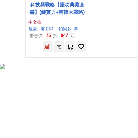
科技與戰略【慶功典藏套
書】(鏈實力+南韓大戰略)
中文書
拉蒙
．
帕切科
．
帕爾多
李
世
暉
林添貴
75
847
優惠價:
折,
元
電