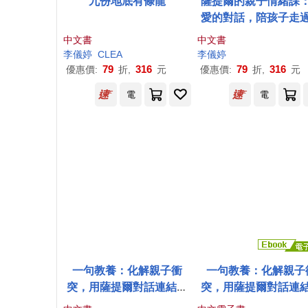
九份地底有條龍
薩提爾的親子情緒課
愛的對話，陪孩子走
緒風暴
中文書
中文書
李儀
婷
CLEA
李儀
婷
79
316
79
316
優惠價:
折,
元
優惠價:
折,
元
電
電
一句教養：化解親子衝
一句教養：化解親子
突，用薩提爾對話連結內
突，用薩提爾對話連
心渴望
心渴望 (電子書)