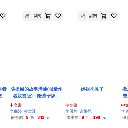
紙
試閱
紙
試閱
作者
薩提爾的故事溝通(限量作
媽祖不見了
撤
突，
者親簽版)：陪孩子練習
獎
心渴
愛，在愛中學習成長
中文書
中文書
中
李儀
婷
林韋達
李儀
婷
吉娜兒
李
9
342
9
198
優惠價:
折,
元
優惠價:
折,
元
優