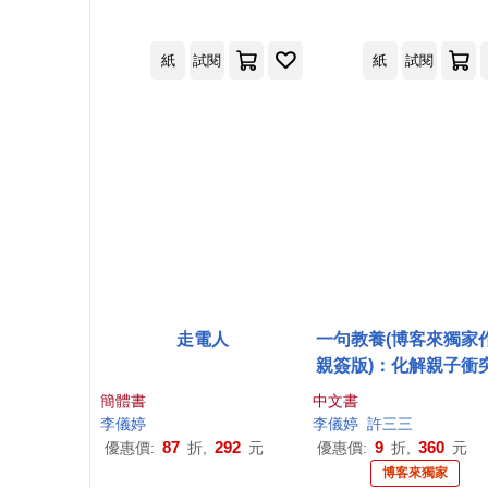
紙
試閱
紙
試閱
走電人
一句教養(博客來獨家
親簽版)：化解親子衝
用薩提爾對話連結內
簡體書
中文書
望
李儀
婷
李儀
婷
許三三
87
292
9
360
優惠價:
折,
元
優惠價:
折,
元
博客來獨家