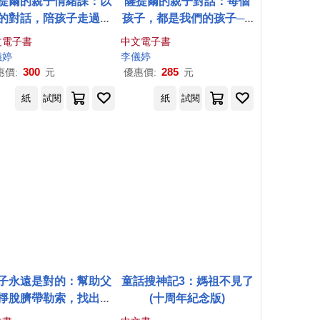
提爾的親子情緒課：以
薩提爾的親子對話：每個
的對話，陪孩子走過情
孩子，都是我們的孩子──
緒風暴 (電子書)
從實戰經驗淬鍊超強親子
文電子書
中文電子書
對話(附超擬真實作練習)
儀
婷
李儀
婷
(電子書)
300
285
惠價:
元
優惠價:
元
紙
試閱
紙
試閱
子永遠是對的：幫助父
童話搜神記3：媽祖不見了
掙脫臍帶勒索，找出孩
(十周年紀念版)
子的正向價值