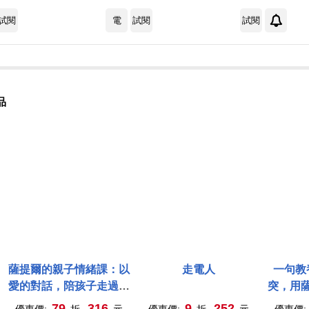
試閱
電
試閱
試閱
品
薩提爾的親子情緒課：以
走電人
一句教
愛的對話，陪孩子走過情
突，用
緒風暴
79
316
9
252
優惠價:
折,
元
優惠價:
折,
元
優惠價: