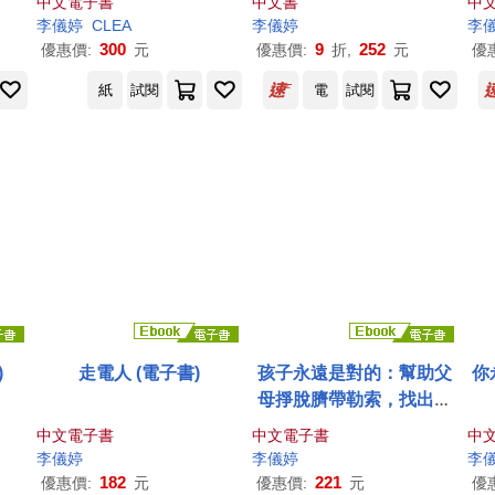
中文電子書
中文書
中
李儀
婷
CLEA
李儀
婷
李
300
9
252
優惠價:
元
優惠價:
折,
元
優
紙
試閱
電
試閱
)
走電人 (電子書)
孩子永遠是對的：幫助父
你
母掙脫臍帶勒索，找出孩
子的正向價值 (電子書)
中文電子書
中文電子書
中
李儀
婷
李儀
婷
李
182
221
優惠價:
元
優惠價:
元
優