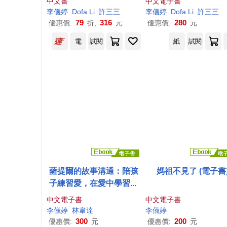
中文書
中文電子書
李儀
婷
Dofa Li
許三三
李儀
婷
Dofa Li
許三三
79
316
280
優惠價:
折,
元
優惠價:
元
電
試閱
紙
試閱
薩提爾的故事溝通：陪孩
媽祖不見了 (電子書
子練習愛，在愛中學習成
長 (電子書)
中文電子書
中文電子書
李儀
婷
林韋達
李儀
婷
300
200
優惠價:
元
優惠價:
元