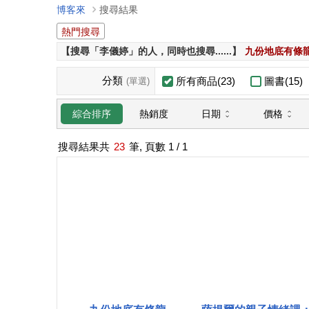
博客來
搜尋結果
熱門搜尋
【搜尋「李儀婷」的人，同時也搜尋......】
九份地底有條
分類
所有商品(23)
圖書(15)
(單選)
日期
價格
綜合排序
熱銷度
搜尋結果共
23
筆, 頁數
1
/ 1