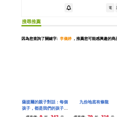
電
搜尋推薦
因為您查詢了關鍵字:
李儀婷
，推薦您可能感興趣的商
薩提爾的親子對話：每個
九份地底有條龍
孩子，都是我們的孩子：
從實戰經驗淬鍊超強親子
9
342
79
316
優惠價:
折,
元
優惠價:
折,
元