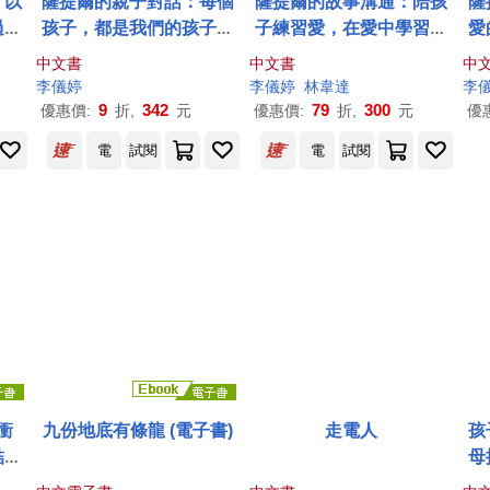
：以
薩提爾的親子對話：每個
薩提爾的故事溝通：陪孩
薩
過情
孩子，都是我們的孩子：
子練習愛，在愛中學習成
愛
從實戰經驗淬鍊超強親子
長
中文書
中文書
中
對話(附超擬真實作練習)
李儀
婷
李儀
婷
林韋達
李
9
342
79
300
優惠價:
折,
元
優惠價:
折,
元
優
電
試閱
電
試閱
衝
九份地底有條龍 (電子書)
走電人
孩
結內
母