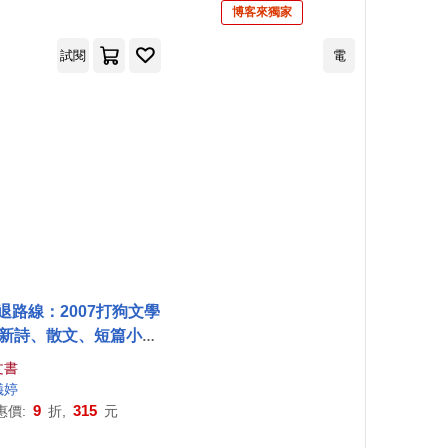
博客來獨家
試閱
電
退路線：2007打狗文學
新詩、散文、短篇小說
得獎作品輯二
文書
儀
婷
9
315
惠價:
折,
元