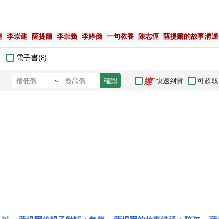
龍
李崇建
薩提爾
李崇義
李婷儀
一句教養
陳志恆
薩提爾的故事溝通
電子書(8)
快速到貨
可超取
~
確認