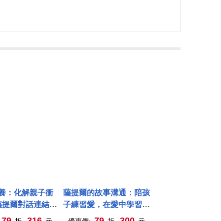
養：化解親子衝
薩提爾的故事溝通：陪孩
薩提爾對話連結內
子練習愛，在愛中學習成
心渴望
長
79
316
79
300
折,
元
優惠價:
折,
元