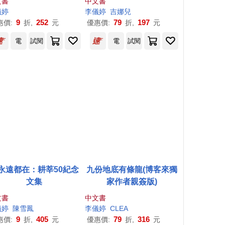
文書
中文書
儀
婷
李儀
婷
吉娜兒
9
252
79
197
惠價:
折,
元
優惠價:
折,
元
電
試閱
電
試閱
永遠都在：耕莘50紀念
九份地底有條龍(博客來獨
文集
家作者親簽版)
文書
中文書
儀
婷
陳雪鳳
李儀
婷
CLEA
9
405
79
316
惠價:
折,
元
優惠價:
折,
元