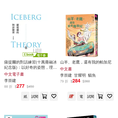
可超商取貨(45)
李崇鞅，李伊等(1)
洪美雀(1)
湖南文藝出版社(2)
究竟(2)
可海外宅配(45)
王聰威、伊格言、李志薔、高翊
峰、甘耀明、李崇建、許榮哲、張
聯合文學(2)
鏡好聽(2)
耀仁(1)
可港澳店取(45)
第八屆聯合盃作文大賽優勝同學(1)
中國計畫出版社(1)
可新加坡店取(45)
薩提爾的對話練習(十萬冊融冰
山羊、老鷹，還有我的帕加尼
蕭蕭(1)
許榮哲(1)
中國鐵道出版社(1)
紀念版)：以好奇的姿態，理解
可菲律賓店取(45)
中文書
你的內在冰山，探索自己，連
中文電子書
李崇
建
甘耀明
貓魚
結他人 (電子書)
陳嘉英(1)
黃惠鈴等(1)
北京時代華文書局(1)
284
李崇
建
79 折
$
$
360
277
88 折
$
$
450
電子書
(可複選)
文經社(1)
紙
試閱
電
試閱
適合手機平板閱讀(19)
清文華泉事業有限公司(1)