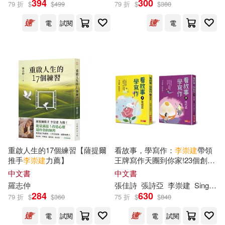
394
300
79 折
$
$
499
79 折
$
$
380
電
試閱
電
李崇樹(3)
學思達團隊(2)
展開
張佳詩(2)
李崇建 (2)
出版社
(可複選)
林文煌(2)
羅志仲(2)
寶瓶文化(21)
親子天下(21)
周文娟，李崇智（主編）(1)
未來出版(8)
張泉（主編）(1)
曹敬唯(1)
重啟人生的17個練習【薩提爾
看故事，學寫作：
李崇
建
帶領
推手
李崇
建
力薦】
王牌寫作天團到你家!23個創作
首都師範大學出版社(3)
展開
靈感X24個寫作技巧，助你輕
中文書
中文書
鬆寫出好作文(共2冊)
李崇仁(1)
李崇建、李崇樹(1)
羅志仲
張佳詩
張詩亞
李崇
建
Singing
清文華泉(2)
284
630
79 折
$
$
360
75 折
$
$
840
配送方式
(可複選)
李崇建、甘耀明(1)
李崇智(1)
電
試閱
電
試閱
清華大學出版社(2)