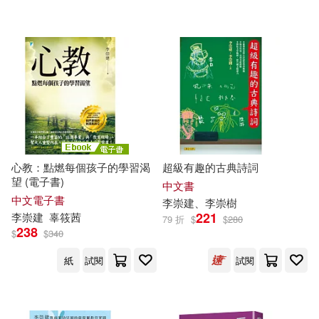
心教：點燃每個孩子的學習渴
超級有趣的古典詩詞
望 (電子書)
中文書
中文電子書
李崇
建
、
李崇
樹
221
李崇
建
辜筱茜
79 折
$
$
280
238
$
$
340
紙
試閱
試閱