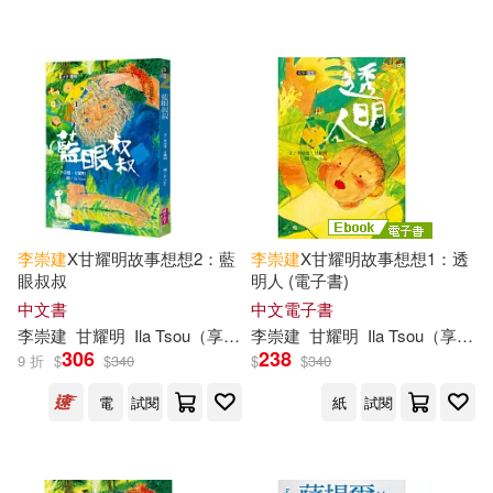
李崇
建
X甘耀明故事想想2：藍
李崇
建
X甘耀明故事想想1：透
眼叔叔
明人 (電子書)
中文書
中文電子書
李崇
建
甘耀明
Ila Tsou（享想）
李崇
建
甘耀明
Ila Tsou（享想）
306
238
9 折
$
$
340
$
$
340
電
試閱
紙
試閱