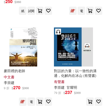
250
$
$
360
紙
試閱
電
麥田裡的老師
對話的力量：以一致性的溝
通，化解內在冰山 (有聲書)
中文書
有聲書
李崇
建
270
李崇
建
甘耀明
9 折
$
$
300
237
79 折
$
$
300
電