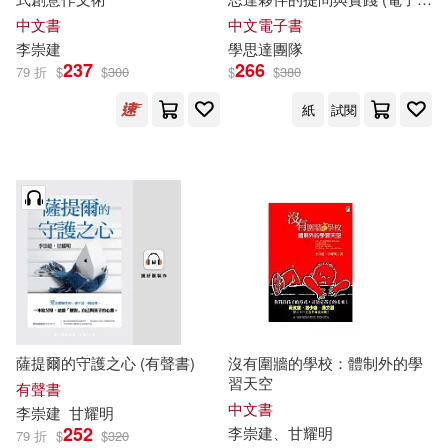
書)
中文書
中文電子書
李崇
建
學思達團隊
237
266
79 折
$
$
300
$
$
380
紙
試閱
薩提爾的守護之心 (有聲書)
沒有圍牆的學校：體制外的學
習天空
有聲書
中文書
李崇
建
甘耀明
252
李崇
建
、甘耀明
79 折
$
$
320