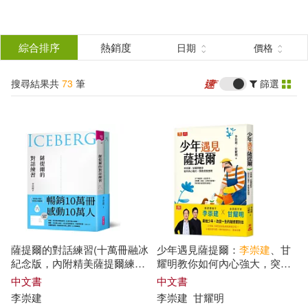
搜
尋
分類
綜合排序
熱銷度
日期
價格
(單選)
結
搜尋結果共
73
筆
篩選
圖書(45)
所有商品(73)
果
電子書(22)
有聲書(6)
篩
選
展開
作者
(可複選)
薩提爾的對話練習(十萬冊融冰
少年遇見薩提爾：
李崇
建
、甘
李崇建(60)
甘耀明(20)
紀念版，內附精美薩提爾練習
耀明教你如何內心強大，突破
專用練習本《冰山練習曲》)：
成長困境
中文書
中文書
以好奇的姿態，理解你的內在
李崇
建
李崇
建
甘耀明
張詩亞(4)
張輝誠(3)
冰山，探索自己，連結他人