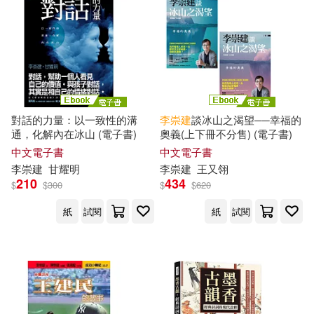
對話的力量：以一致性的溝
李崇
建
談冰山之渴望──幸福的
通，化解內在冰山 (電子書)
奧義(上下冊不分售) (電子書)
中文電子書
中文電子書
李崇
建
甘耀明
李崇
建
王又翎
210
434
$
$
300
$
$
620
紙
試閱
紙
試閱