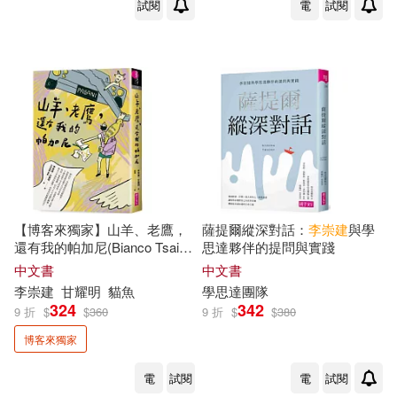
試閱
電
試閱
【博客來獨家】山羊、老鷹，
薩提爾縱深對話：
李崇
建
與學
還有我的帕加尼(Bianco Tsai設
思達夥伴的提問與實踐
計書衣版)
中文書
中文書
李崇
建
甘耀明
貓魚
學思達團隊
324
342
9 折
$
$
360
9 折
$
$
380
博客來獨家
電
試閱
電
試閱