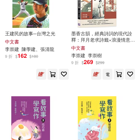
王建民的故事─台灣之光
墨香古韻，經典詩詞的現代詮
釋：拜月老求詩籤×浪漫情意表
中文書
達×家族排輩順位×姓名避諱典
中文書
李崇
建
陳學
建
、張清龍
故……誰說文學不實用?古典詩
162
李崇
建
李崇
樹
9 折
$
$
180
詞在生活中的超日常客串!
269
9 折
$
$
299
電