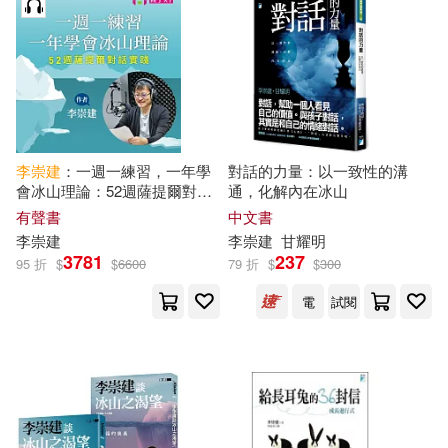
適合平板閱讀(3)
聯合報-教育事業部(1)
萬卷出版公司(1)
藝術圖書(1)
其他
(可複選)
李崇
建
：一週一練習，一年學
對話的力量：以一致性的溝
現在可購買商品(54)
會冰山理論：52週薩提爾對話
通，化解內在冰山
實踐 (有聲書)
有聲書
中文書
作者/演唱/譯/編/繪(65)
李崇
建
李崇
建
甘耀明
3781
237
95 折
$
$
6600
79 折
$
$
300
價格
-
電
試閱
範圍