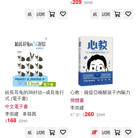
209
$
$
299
子書)
紙
試閱
紙
試閱
給長耳兔的36封信─成長進行
心教：薩提亞喚醒孩子內驅力
式 (電子書)
簡體書
中文電子書
李崇
建
260
李崇
建
辜筱茜
87 折
$
$
299
168
$
$
240
紙
試閱
試閱