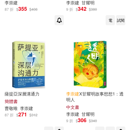
李崇
建
李崇
建
甘耀明
355
342
87 折
$
$
408
9 折
$
$
380
電
試閱
薩提亞深層溝通力
李崇
建
X甘耀明故事想想1：透
明人
簡體書
中文書
曹敬唯
李崇
建
271
李崇
建
甘耀明
87 折
$
$
312
306
9 折
$
$
340