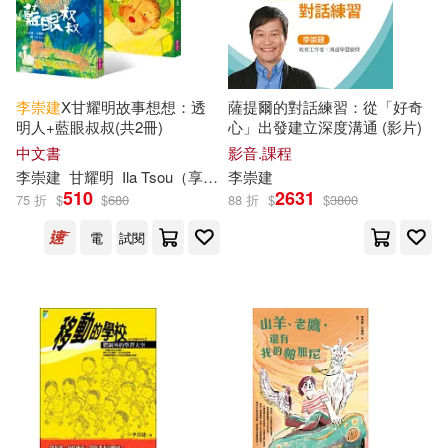
李崇
建
X甘耀明故事想想：透
薩提爾的對話練習：從「好奇
明人+藍眼叔叔(共2冊)
心」出發建立深度溝通 (影片)
中文書
影音.課程
李崇
建
甘耀明
Ila Tsou（享想）
李崇
建
510
2631
75 折
$
$
680
88 折
$
$
3800
電
試閱