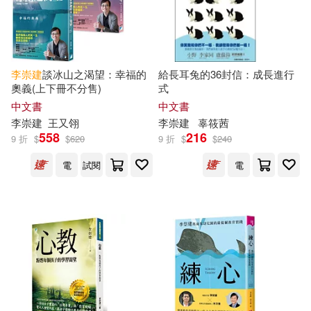
李崇
建
談冰山之渴望：幸福的
給長耳兔的36封信：成長進行
奧義(上下冊不分售)
式
中文書
中文書
李崇
建
王又翎
李崇
建
辜筱茜
558
216
9 折
$
$
620
9 折
$
$
240
電
試閱
電