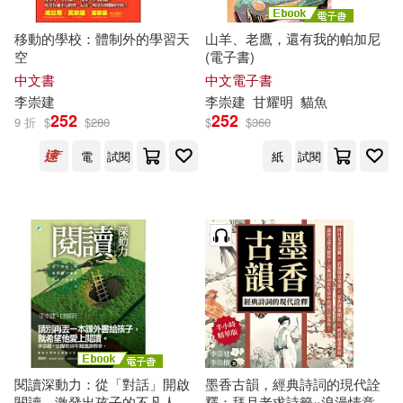
移動的學校：體制外的學習天
山羊、老鷹，還有我的帕加尼
空
(電子書)
中文書
中文電子書
李崇
建
李崇
建
甘耀明
貓魚
252
252
9 折
$
$
280
$
$
360
電
試閱
紙
試閱
閱讀深動力：從「對話」開啟
墨香古韻，經典詩詞的現代詮
閱讀，激發出孩子的不凡人生
釋：拜月老求詩籤×浪漫情意表