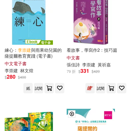
練心：
李崇
建
與雨果幼兒園的
看故事，學寫作2：技巧篇
薩提爾教育實踐 (電子書)
中文書
中文電子書
張佳詩
李崇
建
黃祈嘉
331
李崇
建
林文煌
79 折
$
$
420
280
$
$
400
紙
試閱
試閱