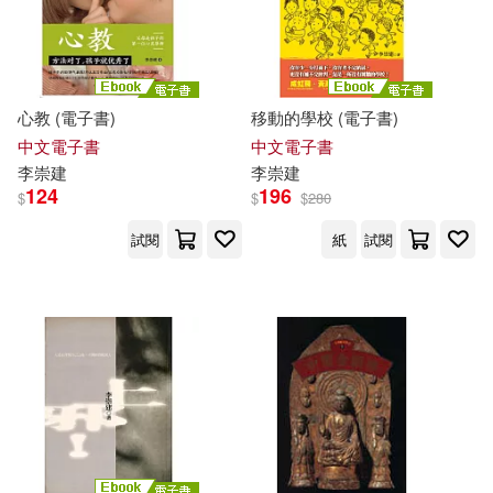
心教 (電子書)
移動的學校 (電子書)
中文電子書
中文電子書
李崇
建
李崇
建
124
196
$
$
$
280
試閱
紙
試閱