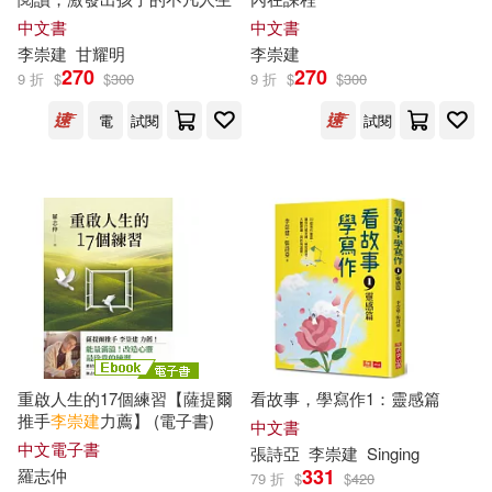
中文書
中文書
李崇
建
甘耀明
李崇
建
270
270
9 折
$
$
300
9 折
$
$
300
電
試閱
試閱
重啟人生的17個練習【薩提爾
看故事，學寫作1：靈感篇
推手
李崇
建
力薦】 (電子書)
中文書
中文電子書
張詩亞
李崇
建
Singing
331
羅志仲
79 折
$
$
420