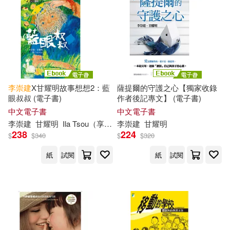
李崇
建
X甘耀明故事想想2：藍
薩提爾的守護之心【獨家收錄
眼叔叔 (電子書)
作者後記專文】 (電子書)
中文電子書
中文電子書
李崇
建
甘耀明
Ila Tsou（享想）
李崇
建
甘耀明
238
224
$
$
340
$
$
320
紙
試閱
紙
試閱