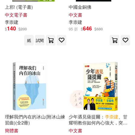
上邪! (電子書)
中國金銅佛
中文電子書
中文書
李崇
建
李崇
建
140
646
$
$
200
95 折
$
$
680
紙
試閱
理解我們內在的冰山(附冰山練
少年遇見薩提爾：
李崇
建
、甘
習曲)(全2冊)
耀明教你如何內心強大，突破
成長困境(限量雙作家簽名版)
簡體書
中文書