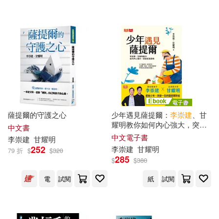
薩提爾的守護之心
少年遇見薩提爾：
李崇
建
、甘
耀明教你如何內心強大，突破
中文書
成長困境 (電子書)
中文電子書
李崇
建
甘耀明
252
李崇
建
甘耀明
79 折
$
$
320
285
$
$
380
電
試閱
紙
試閱