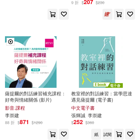
207
9 折
$
$
230
薩提爾的對話練習補充課程：
教室裡的對話練習：當學思達
好奇與情緒關係 (影片)
遇見薩提爾 (電子書)
影音.課程
中文電子書
李崇
建
張輝誠
李崇
建
871
252
88 折
$
$
1290
$
$
360
紙
試閱