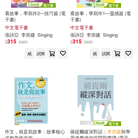
看故事，學寫作2—技巧篇 (電
看故事，學寫作1—靈感篇 (電
子書)
子書)
中文電子書
中文電子書
張詩亞
李崇
建
Singing
張詩亞
李崇
建
Singing
315
315
$
$
420
$
$
420
紙
試閱
紙
試閱
作文，就是寫故事：故事核心
薩提爾縱深對話：
李崇
建
與學
式創意作文術
思達夥伴的提問與實踐 (電子