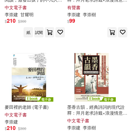
(電子書)
達×家族排輩順位×姓名避諱典
中文電子書
有聲書
故……誰說文學不實用?古典詩
李崇
建
甘耀明
李崇
建
李崇
樹
詞在生活中的超日常客串! (有
210
99
$
$
300
$
聲書)
紙
試閱
麥田裡的老師 (電子書)
墨香古韻，經典詩詞的現代詮
釋：拜月老求詩籤×浪漫情意表
中文電子書
達×家族排輩順位×姓名避諱典
中文電子書
李崇
建
故……誰說文學不實用?古典詩
210
李崇
建
李崇
樹
$
$
300
詞在生活中的超日常客串! (電