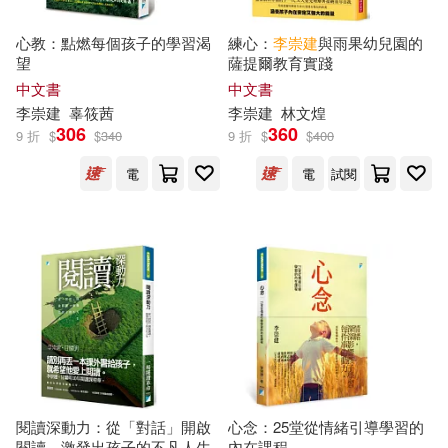
心教：點燃每個孩子的學習渴
練心：
李崇
建
與雨果幼兒園的
望
薩提爾教育實踐
中文書
中文書
李崇
建
辜筱茜
李崇
建
林文煌
306
360
9 折
$
$
340
9 折
$
$
400
電
電
試閱
閱讀深動力：從「對話」開啟
心念：25堂從情緒引導學習的
閱讀，激發出孩子的不凡人生
內在課程