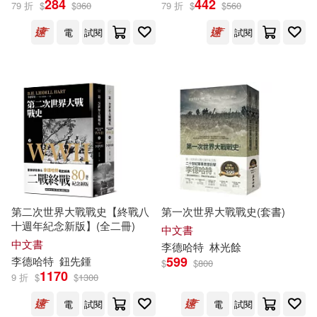
284
442
79 折
$
$
360
79 折
$
$
560
電
試閱
試閱
貝西爾．李德哈特(5)
展開
[英]李德·哈特(2)
出版社
(可複選)
(英)李德·哈特(1)
B.H.L.）(1)
麥田(15)
上海人民出版社(12)
[英]李德·哈特（Hart(1)
八旗文化(3)
[英]李德‧哈特(1)
第二次世界大戰戰史【終戰八
第一次世界大戰戰史(套書)
十週年紀念新版】(全二冊)
江蘇人民出版社(2)
展開
中文書
中文書
李德哈特
林光餘
[英]李德‧哈特（Basil H．Liddell Ha
599
李德哈特
鈕先鍾
rt）(1)
$
$
800
MELODIYA(1)
MIRARE(1)
1170
9 折
$
$
1300
配送方式
(可複選)
李德．哈特(1)
電
試閱
電
試閱
Melo Classic(1)
Naxos(1)