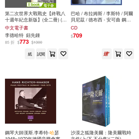
第二次世界大戰戰史【終戰八
巴哈 / 布拉姆斯 / 李斯特 / 阿爾
十週年紀念新版】(全二冊) (電
貝尼茲 / 德布西 - 安可曲 鋼琴
子書)
小品及改編曲 / 路易斯.費爾南
中文電子書
CD
多.培瑞茲 鋼琴(Encores / Luis
709
李德哈特
鈕先鍾
$
Fernando Perez)
773
85 折
$
$
1300
紙
試閱
鋼琴大師漢斯.李希特-
哈
瑟
沙漠之狐隆美爾：隆美爾戰時
1948~1970年德國音樂會實況
文件(上/下.不分售)(二版)