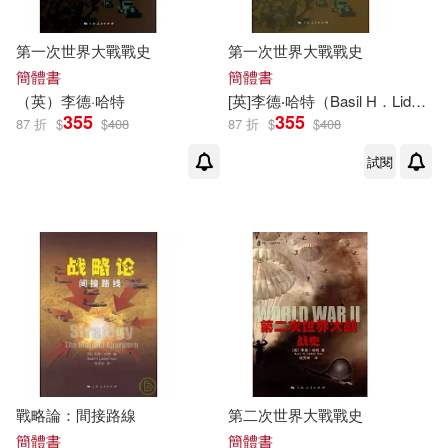
第一次世界大戰戰史
第一次世界大戰戰史
簡體書
簡體書
（英）
李德
·
哈特
[英]
李德
‧
哈特
（Basil H．Liddell Hart）
355
355
87 折
$
$
408
87 折
$
$
408
試閱
戰略論：間接路線
第二次世界大戰戰史
簡體書
簡體書