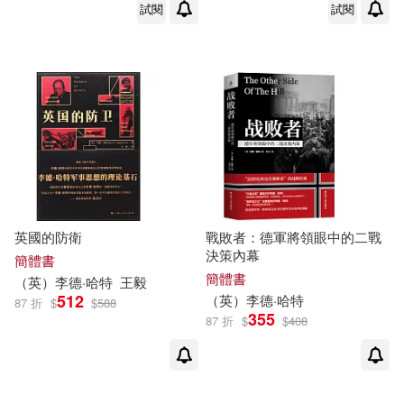
試閱
試閱
英國的防衛
戰敗者：德軍將領眼中的二戰
決策內幕
簡體書
簡體書
（英）
李德
·
哈特
王毅
512
（英）
李德
·
哈特
87 折
$
$
588
355
87 折
$
$
408