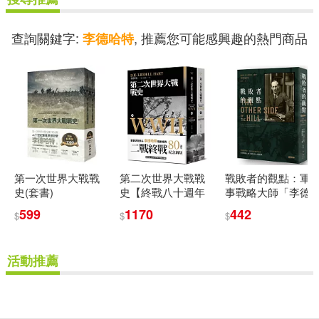
查詢關鍵字:
, 推薦您可能感興趣的熱門商品
李德哈特
第一次世界大戰戰
第二次世界大戰戰
戰敗者的觀點：軍
史(套書)
史【終戰八十週年
事戰略大師「李德
紀念新版】(全二冊)
哈特」必讀經典
599
1170
442
$
$
$
——尊重戰敗者，
洞悉你的競爭對手
(全新典藏版)
活動推薦
重新設定
確認