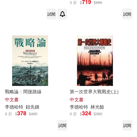
719
9 折
$
$
960
試閱
試閱
戰略論：間接路線
第一次世界大戰戰史(上)
中文書
中文書
李德哈特
鈕先鍾
李德哈特
林光餘
378
324
9 折
$
$
420
9 折
$
$
360
試閱
試閱