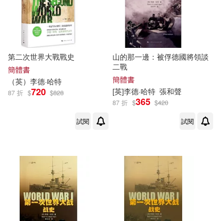
第二次世界大戰戰史
山的那一邊：被俘德國將領談
二戰
簡體書
簡體書
（英）
李德
·
哈特
720
[英]
李德
·
哈特
張和聲
87 折
$
$
828
365
87 折
$
$
420
試閱
試閱