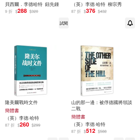
貝西爾．
李德哈特
鈕先鍾
（英）
李德
·
哈特
柳宗秀
288
376
9 折
$
$
320
87 折
$
$
432
試閱
隆美爾戰時文件
山的那一邊：被俘德國將領談
二戰
簡體書
簡體書
（英）
李德
·
哈特
260
（英）
李德
·
哈特
87 折
$
$
299
512
87 折
$
$
588