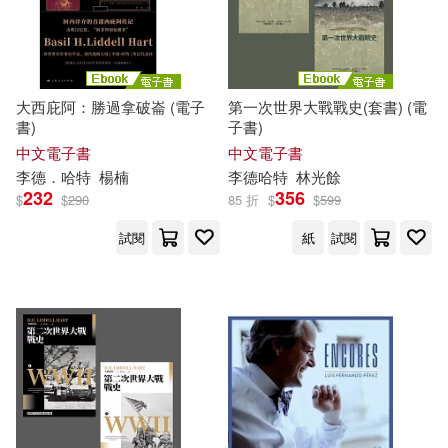
大西庇阿：勝過拿破崙 (電子
第一次世界大戰戰史(套書) (電
書)
子書)
中文電子書
中文電子書
李德
．
哈特
楊楠
李德哈特
林光餘
232
356
$
$
290
85 折
$
$
599
試閱
紙
試閱