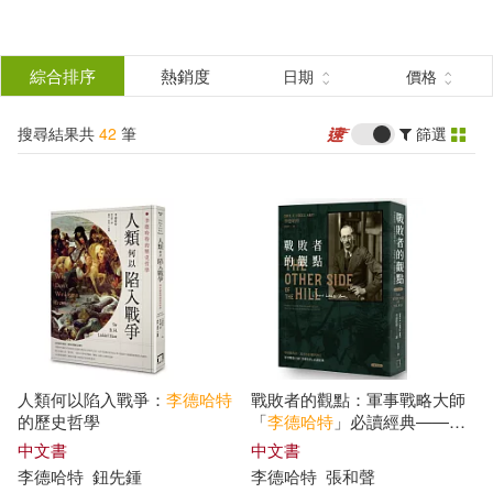
搜
尋
分類
綜合排序
熱銷度
日期
價格
(單選)
結
搜尋結果共
42
筆
篩選
圖書(32)
所有商品(42)
果
影音(5)
電子書(5)
篩
選
展開
作者
(可複選)
人類何以陷入戰爭：
李德哈特
戰敗者的觀點：軍事戰略大師
李德哈特(13)
的歷史哲學
「
李德哈特
」必讀經典——尊
重戰敗者，洞悉你的競爭對手
中文書
中文書
(全新典藏版)
李德哈特
鈕先鍾
李德哈特
張和聲
（英）李德·哈特(9)