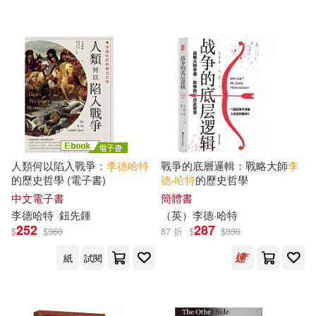
可超商取貨(37)
（美）約翰·米爾斯海默(1)
Universal(1)
可海外宅配(37)
（英）李德．哈特(1)
上海人民出版社有限責任公司(1)
可港澳店取(36)
台海出版社(1)
星光(1)
可新加坡店取(36)
人類何以陷入戰爭：
李德哈特
戰爭的底層邏輯：戰略大師
李
民主與建設出版社(1)
的歷史哲學 (電子書)
德
·
哈特
的歷史哲學
可菲律賓店取(36)
中文電子書
簡體書
江蘇人民出版社有限公司(1)
李德哈特
鈕先鍾
（英）
李德
·
哈特
252
287
$
$
360
87 折
$
$
330
電子書
(可複選)
紙
試閱
適合手機平板閱讀(5)