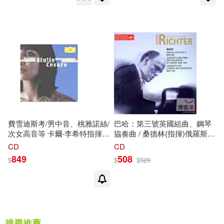
利斯(指揮) / 哈拉茲 (指揮
(Marvellous Mezzo-soprano
and Contralto - Best-Loved
Opera Arias / Lipovsek
(mezzo-soprano) /
Breedt(mezzo-
soprano),Podles(contralto),Balts
soprano),Ganassi(mezzo-
soprano),Prina(alto),Abbado(cond
/ Halasz (conductor) /
Levine(conductor) / I
Barocchisti,Bavarian State
Orchestra, Budapest Failoni
費雪迪斯考/男中音、桃雅諾絲/
巴哈：第三號英國組曲、鋼琴
Chamber Orchestra, Hong
次女高音等 卡爾‧李希特指揮/
協奏曲 / 桑德林(指揮)俄羅斯國
Kong Philharmonic Orchestra)
慕尼黑巴哈管弦樂團與合唱團 /
家交響樂團 / 李希特鋼琴作品
CD
CD
韓德爾：歌劇「朱利歐‧凱薩」
集(Bach: English Suite No.3,
849
508
$
$
$
529
全曲
Concreto for Piano and
Orchestra / S. Richter,
Sanderling & USSR State
Symphony Orchestra)
搜尋推薦