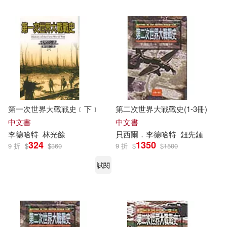
第一次世界大戰戰史﹝下﹞
第二次世界大戰戰史(1-3冊)
中文書
中文書
李德哈特
林光餘
貝西爾．
李德哈特
鈕先鍾
324
1350
9 折
$
$
360
9 折
$
$
1500
試閱