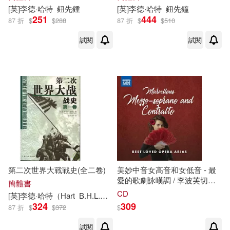
[英]
李德
·
哈特
鈕先鍾
[英]
李德
‧
哈特
鈕先鐘
251
444
87 折
$
$
288
87 折
$
$
510
試閱
試閱
第二次世界大戰戰史(全二卷)
美妙中音女高音和女低音 - 最
愛的歌劇詠嘆調 / 李波芙切克
簡體書
(次女高音) / 貝意
特
(次女高音),
CD
[英]
李德
·
哈特
（Hart
B.H.L.）
鈕先鍾
波德萊斯(女低音),芭爾莎(次女
324
309
87 折
$
$
372
$
高音),葛娜西(次女高音),普里納
(女低音) / 阿巴多 (指揮),法索
試閱