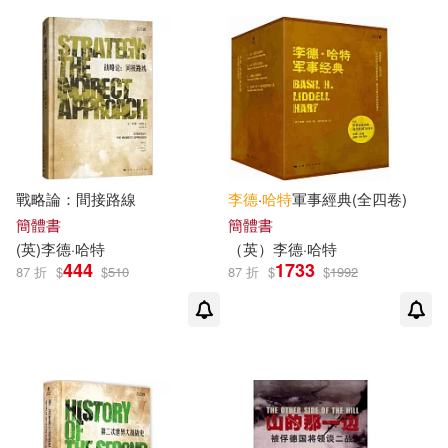
戰略論：間接路線
李德
·
哈特
軍事經典(全四卷)
簡體書
簡體書
(英)
李德
·
哈特
（英）
李德
·
哈特
444
1733
87 折
$
$
510
87 折
$
$
1992