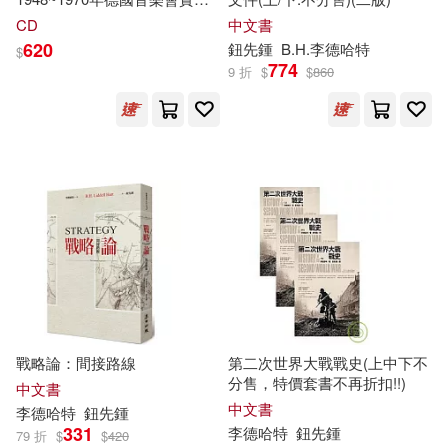
(2CD)(Hans Richter-Haaser /
CD
中文書
Piano Recitals in Germany
620
鈕先鍾
B.H.
李德哈特
$
1948~1970 (2CD))
774
9 折
$
$
860
戰略論：間接路線
第二次世界大戰戰史(上中下不
分售，特價套書不再折扣!!)
中文書
中文書
李德哈特
鈕先鍾
331
李德哈特
鈕先鍾
79 折
$
$
420