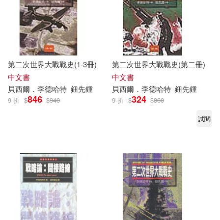
第二次世界大戰戰史(1-3冊)
第二次世界大戰戰史(第二冊)
中文書
中文書
貝西爾．
李德哈特
鈕先鍾
貝西爾．
李德哈特
鈕先鍾
846
324
9 折
$
$
940
9 折
$
$
360
試閱