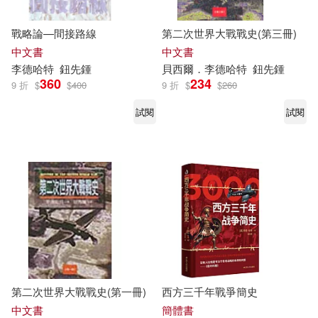
戰略論—間接路線
第二次世界大戰戰史(第三冊)
中文書
中文書
李德哈特
鈕先鍾
貝西爾．
李德哈特
鈕先鍾
360
234
9 折
$
$
400
9 折
$
$
260
試閱
試閱
第二次世界大戰戰史(第一冊)
西方三千年戰爭簡史
中文書
簡體書