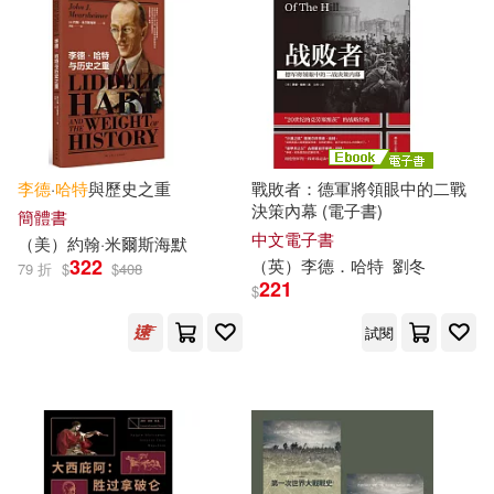
其他
(可複選)
現在可購買商品(14)
李德
·
哈特
與歷史之重
戰敗者：德軍將領眼中的二戰
作者/演唱/譯/編/繪(36)
決策內幕 (電子書)
簡體書
中文電子書
（美）約翰·米爾斯海默
價格
-
322
（英）
李德
．
哈特
劉冬
79 折
$
$
408
範圍
221
$
試閱