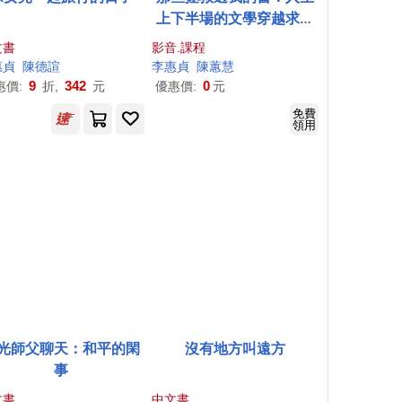
上下半場的文學穿越求生
指南【博客來大講堂03】
文書
影音.課程
(影片)
吳小枚、洪毓穗、莊逸軒、高耀威、陳芃諭、莘堯、陳秀蘭、陳冠宇、黃
惠
貞
陳德諠
李惠
貞
陳蕙慧
9
342
0
惠價:
折,
元
優惠價:
元
免費
領用
光師父聊天：和平的閑
沒有地方叫遠方
事
文書
中文書