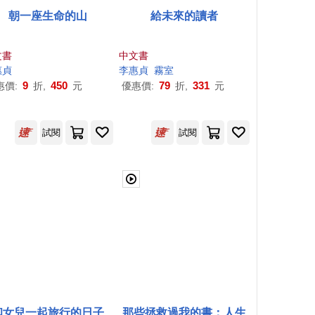
朝一座生命的山
給未來的讀者
文書
中文書
惠
貞
李惠
貞
霧室
9
450
79
331
惠價:
折,
元
優惠價:
折,
元
試閱
試閱
和女兒一起旅行的日子
那些拯救過我的書：人生