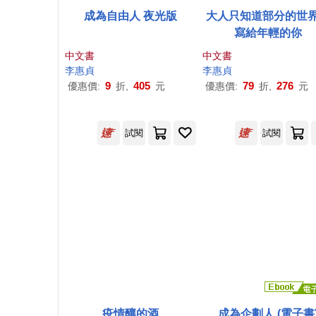
成為自由人 夜光版
大人只知道部分的世
寫給年輕的你
中文書
中文書
李惠
貞
李惠
貞
9
405
79
276
優惠價:
折,
元
優惠價:
折,
元
試閱
試閱
疫情釀的酒
成為企劃人 (電子書