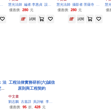
編者:
李惠
慧光法師
貞
設計者:霧室
編者:
李惠
貞
繪者:林怡芬
設計者:霧室
慧光法師
繪者:沐冉
攝影者:菩薩寺
編者:
李
慧
280
280
優惠價:
元
優惠價:
元
優
試閱
試閱
：法
工程法律實務研析(六)誠信
定之
原則與工程契約
中文書
劉志鵬
古嘉諄
吳詩敏
李惠
貞
95
428
優惠價:
折,
元