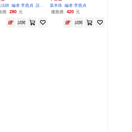
惠
光法師
貞
繪者:邱秉恆
編者:
李惠
貞
設計者:霧室
葉本殊
繪者:林瓊瑛
編者:
李惠
貞
280
420
惠價:
元
優惠價:
元
試閱
試閱