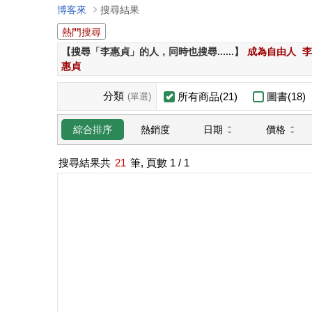
博客來
搜尋結果
熱門搜尋
【搜尋「李惠貞」的人，同時也搜尋......】
成為自由人
李
惠貞
分類
所有商品(21)
圖書(18)
(單選)
日期
價格
綜合排序
熱銷度
搜尋結果共
21
筆, 頁數
1
/ 1