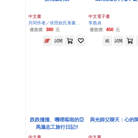
中文書
中文電子書
共同作者／依照姓氏筆畫排序 beat、Miru、布拉瑞揚．帕格勒法、
李惠
貞
380
450
優惠價:
元
優惠價:
元
試閱
紙
試閱
跌跌撞撞、嘰哩呱啦的亞
與光師父聊天：心的
馬遜志工旅行日記!!
中文書
中文書