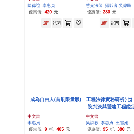
陳德諠
李惠
貞
慧光法師
攝影者:吳偉民
420
280
優惠價:
元
優惠價:
元
試閱
試閱
成為自由人(首刷限量版)
工程法律實務研析(七)
院判決與營建工程鑑
探討
中文書
中文書
李惠
貞
吳詩敏
李惠
貞
王雪娟
9
405
95
380
優惠價:
折,
元
優惠價:
折,
元