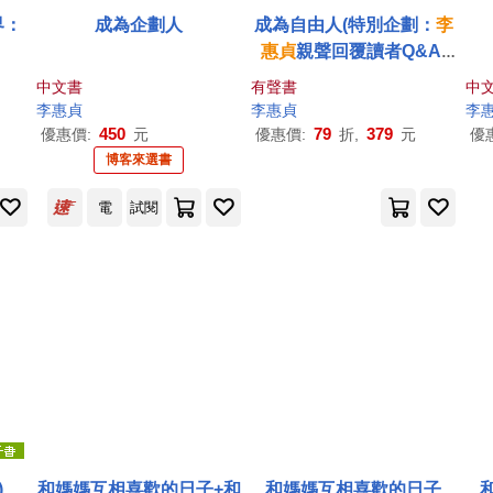
界：
成為企劃人
成為自由人(特別企劃：
李
惠
貞
親聲回覆讀者Q&A)
(有聲書)
中文書
有聲書
中
李惠
貞
李惠
貞
李
450
79
379
優惠價:
元
優惠價:
折,
元
優
博客來選書
電
試閱
)
和媽媽互相喜歡的日子+和
和媽媽互相喜歡的日子