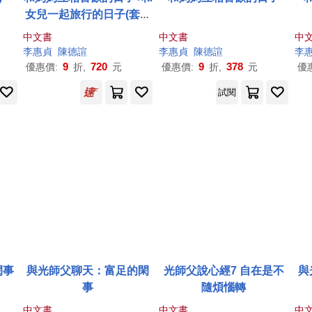
女兒一起旅行的日子(套書
2冊)
中文書
中文書
中
李惠
李
貞
啟誠、
陳德諠
李惠
貞
、宋弘懋、林彥廷、林彥汝、林小杯、吳駿凌、
李惠
貞
陳德諠
李
9
720
9
378
優惠價:
折,
元
優惠價:
折,
元
優
試閱
閑事
與光師父聊天：富足的閑
光師父說心經7 自在是不
與
事
隨煩惱轉
中文書
中文書
中