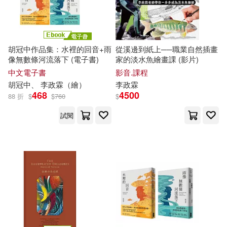
胡冠中作品集：水裡的回音+雨
從溪邊到紙上──職業自然插畫
像無數條河流落下 (電子書)
家的淡水魚繪畫課 (影片)
中文電子書
影音.課程
胡冠中、
李政
霖
（繪）
李政
霖
468
4500
88 折
$
$
760
$
試閱