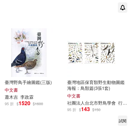
臺灣野鳥手繪圖鑑(三版)
臺灣地區保育類野生動物圖鑑
海報：鳥類篇(3張1套)
中文書
中文書
蕭木吉
李政
霖
1520
社團法人台北市野鳥學會
行政院農業委員會林務局
95 折
$
$
1600
143
95 折
$
$
150
試閱