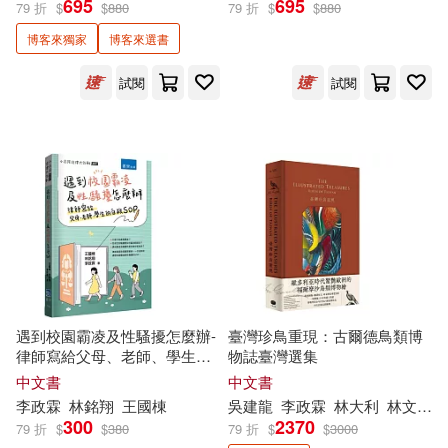
695
695
79 折
$
$
880
79 折
$
$
880
博客來獨家
博客來選書
周銘泰｜主述．攝影(2)
展開
試閱
試閱
李政霖｜編寫．繪圖(2)
出版社
(可複選)
林大利(2)
林文宏(2)
農業部林業及自然保育署(5)
江勻楷(2)
洪廣冀(2)
大塊文化(4)
三民(2)
約翰・古爾德(2)
馮孟婕(2)
大家出版(2)
果力文化(2)
展開
遇到校園霸凌及性騷擾怎麼辦-
臺灣珍鳥重現：古爾德鳥類博
律師寫給父母、老師、學生的
物誌臺灣選集
黃瀚嶢(2)
李政霖，張耕銘(1)
自救SOP
中國中醫藥出版社(1)
中文書
中文書
配送方式
(可複選)
李政
霖
林銘翔
王國棟
吳建龍
李政
霖
林大利
林文宏
林銘翔(1)
300
2370
79 折
$
$
380
79 折
$
$
3000
全能專案(1)
城邦學院(1)