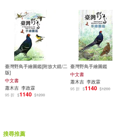
臺灣野鳥手繪圖鑑[附放大鏡/二
臺灣野鳥手繪圖鑑
版]
中文書
中文書
蕭木吉
李政
霖
1140
蕭木吉
李政
霖
95 折
$
$
1200
1140
95 折
$
$
1200
搜尋推薦