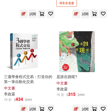
博客來選書
可超商取貨(18)
焦妮娜、翁詩韻、林家弘、李政霖
編著(1)
寰宇(1)
書泉(1)
試閱
試閱
可海外宅配(19)
王國棟(1)
活泉(1)
維京(1)
可港澳店取(18)
社團法人台北市野鳥學會(1)
貓頭鷹(1)
高寶(1)
可新加坡店取(18)
胡冠中、 李政霖（繪）(1)
可菲律賓店取(18)
行政院農業委員會林務局(1)
三週學會程式交易：打造你的
是誰在跳呢?
第一筆自動化交易
中文書
陳志偉、林家弘、李政霖(1)
上市日期
(可複選)
中文書
李政
霖
315
李政
霖
79 折
$
$
399
434
79 折
$
$
550
一個月內上市新品(2)
試閱
試閱