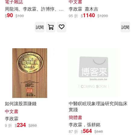
電子雜誌
中文書
周龍鴻、
李政
霖
、許博惇、曾文仙
李政
霖
蕭木吉
90
1140
$
$
100
95 折
$
$
1200
試閱
試閱
如何讓股票賺錢
中醫瞑眩現象理論研究與臨床
實踐
中文書
簡體書
李政
霖
234
李政
霖
，張耕銘
9 折
$
$
260
564
87 折
$
$
648