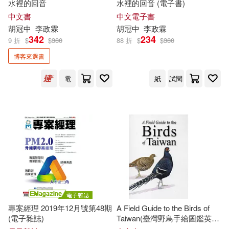
水裡的回音
水裡的回音 (電子書)
中文書
中文電子書
胡冠中
李政
霖
胡冠中
李政
霖
342
234
9 折
$
$
380
88 折
$
$
380
博客來選書
電
紙
試閱
專案經理 2019年12月號第48期
A Field Guide to the Birds of
(電子雜誌)
Taiwan(臺灣野鳥手繪圖鑑英文
版)