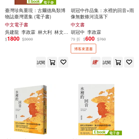
臺灣珍鳥重現：古爾德鳥類博
胡冠中作品集：水裡的回音+雨
物誌臺灣選集 (電子書)
像無數條河流落下
中文電子書
中文書
吳建龍
李政
霖
林大利
林文宏
江勻楷
胡冠中
洪廣冀
李政
霖
約翰・古爾德
馮
1800
600
$
$
3000
79 折
$
$
760
博客來選書
試閱
試閱