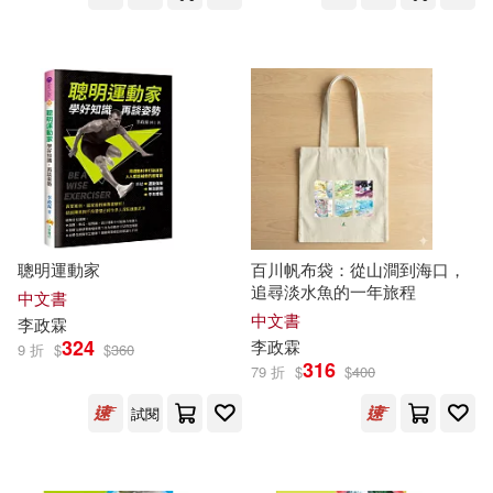
本週上市新品(2)
電子書
(可複選)
適合手機平板閱讀(3)
適合平板閱讀(1)
聰明運動家
百川帆布袋：從山澗到海口，
追尋淡水魚的一年旅程
中文書
中文書
李政
霖
324
李政
霖
9 折
$
$
360
其他
(可複選)
316
79 折
$
$
400
試閱
現在可購買商品(17)