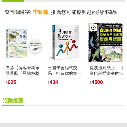
查詢關鍵字:
, 推薦您可能感興趣的熱門商品
李政霖
看魚【博客來獨家
三週學會程式交
從溪邊到紙上──職
限量贈「黑鰭枝枒
易：打造你的第一
業自然插畫家的淡
鰕虎魚影透
筆自動化交易
水魚繪畫課 (影片)
695
434
4500
$
$
$
卡」】：台灣第一
本河溪魚類水下踏
查實錄
活動推薦
重新設定
確認