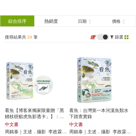
搜
尋
分類
綜合排序
熱銷度
日期
價格
(單選)
結
搜尋結果共
24
筆
篩選
圖書(19)
所有商品(24)
果
電子書(4)
有聲書(1)
篩
選
展開
作者
(可複選)
看魚【博客來獨家限量贈「黑
看魚：台灣第一本河溪魚類水
李政霖(10)
蕭木吉(4)
鰭枝枒鰕虎魚影透卡」】：台
下踏查實錄
灣第一本河溪魚類水下踏查實
中文書
中文書
錄
周銘泰｜主述．攝影
李政
霖
｜編寫．繪圖
周銘泰｜主述．攝影
李政
霖
｜編
胡冠中(3)
吳建龍(2)