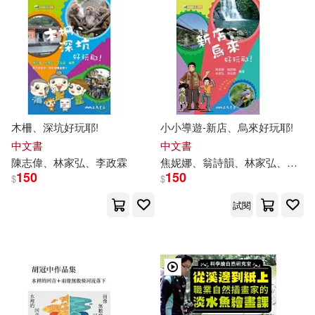
作者/演唱/譯/編/繪(24)
價格
-
範圍
木柵、深坑好玩耶!
小小導遊-新店、烏來好玩耶!
中文書
中文書
陳志偉、林家弘、
李政
霖
焦妮娜、翁詩韻、林家弘、
李政
150
150
$
$
試閱