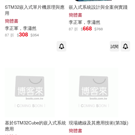
STM32嵌入式單片機原理與應
嵌入式系統設計與全案例實踐
用
簡體書
簡體書
李正軍
，李瀟然
668
李正軍
，李瀟然
87 折
$
$
768
308
87 折
$
$
354
試閱
基於STM32Cube的嵌入式系統
現場總線及其應用技術(第3版)
應用
簡體書