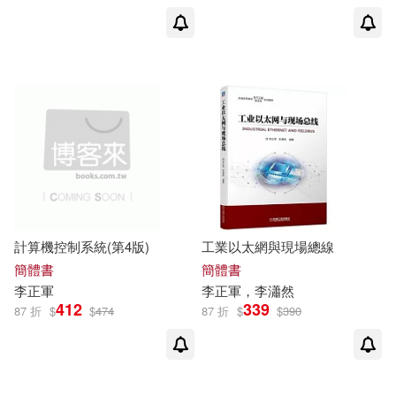
計算機控制系統(第4版)
工業以太網與現場總線
簡體書
簡體書
李正軍
李正軍
，李瀟然
412
339
87 折
$
$
474
87 折
$
$
390