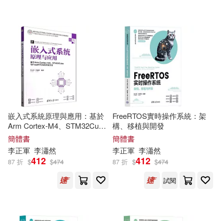
可海外宅配(44)
光明日報出版社(1)
可港澳店取(44)
化學工業出版社(1)
可新加坡店取(44)
北京理工大學出版社(1)
可菲律賓店取(44)
嵌入式系統原理與應用：基於
FreeRTOS實時操作系統：架
天津人民美術出版社(1)
Arm Cortex-M4、STM32Cube
構、移植與開發
與FreeRTOS的開發方法
簡體書
簡體書
其他
(可複選)
深智數位(1)
李正軍
李瀟然
李正軍
李瀟然
412
412
87 折
$
$
474
87 折
$
$
474
現在可購買商品(8)
航空工業出版社(1)
試閱
作者/演唱/譯/編/繪(43)
華中科技大學出版社(1)