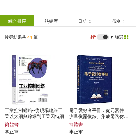
搜
尋
分類
綜合排序
熱銷度
日期
價格
(單選)
結
搜尋結果共
44
筆
篩選
圖書(44)
所有商品(44)
果
展開
篩
選
作者
(可複選)
李正軍(24)
工業控制網絡--從現場總線工
電子愛好者手冊：從元器件、
李正軍，李瀟然(11)
業以太網無線網到工業因特網
測量儀器儀錶、集成電路仿真
到嵌入式系統設計
簡體書
簡體書
李正軍
李正軍
李瀟然(3)
展開