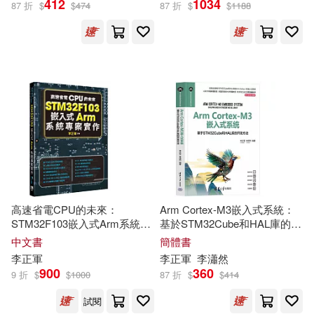
412
1034
87 折
$
$
474
87 折
$
$
1188
李正軍，李瀟然（編著）(2)
出版社
(可複選)
劉長霞，李正軍（主編）(1)
機械工業出版社(18)
方鋼軍等(1)
李正軍等(1)
清華大學出版社(14)
李正軍，于波，楊晴（主編）(1)
中國華僑出版社(2)
展開
高速省電CPU的未來：
Arm Cortex-M3嵌入式系統：
李正軍，李瀟然（編）(1)
STM32F103嵌入式Arm系統專
基於STM32Cube和HAL庫的開
上海科學普及出版社(1)
配送方式
案實作
發方法
(可複選)
中文書
簡體書
李正軍，柯聞秀（主編）(1)
李正軍
李正軍
李瀟然
中國電力出版社(1)
900
360
9 折
$
$
1000
87 折
$
$
414
可超商取貨(44)
李瀟然，李正軍(1)
試閱
人民郵電出版社(1)