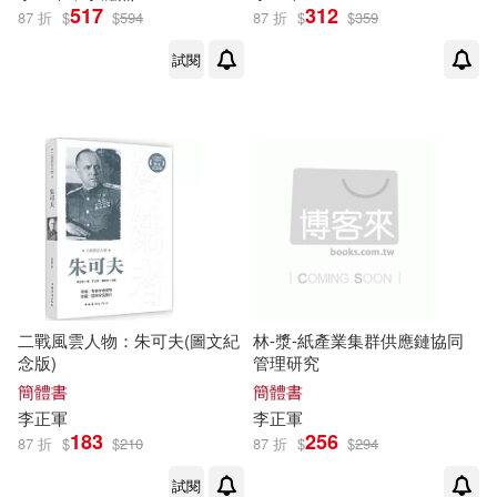
517
312
87 折
$
$
594
87 折
$
$
359
試閱
二戰風雲人物：朱可夫(圖文紀
林-漿-紙產業集群供應鏈協同
念版)
管理研究
簡體書
簡體書
李正軍
李正軍
183
256
87 折
$
$
210
87 折
$
$
294
試閱