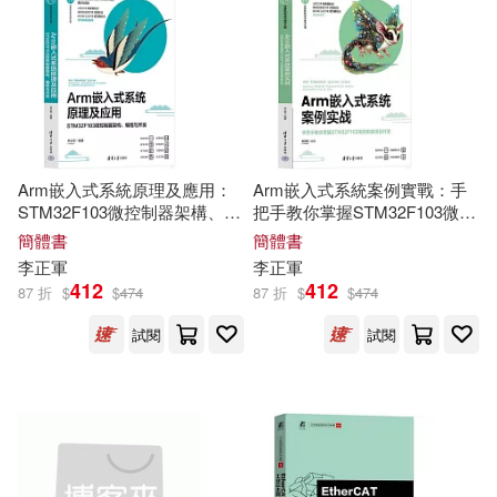
價格
-
範圍
Arm嵌入式系統原理及應用：
Arm嵌入式系統案例實戰：手
STM32F103微控制器架構、編
把手教你掌握STM32F103微控
程與開發
制器項目開發
簡體書
簡體書
李正軍
李正軍
412
412
87 折
$
$
474
87 折
$
$
474
試閱
試閱