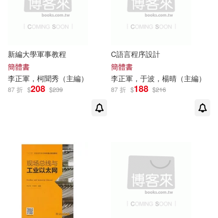
新編大學軍事教程
C語言程序設計
簡體書
簡體書
李正軍
，柯聞秀（主編）
李正軍
，于波，楊晴（主編）
208
188
87 折
$
$
239
87 折
$
$
216