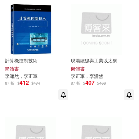
計算機控制技術
現場總線與工業以太網
簡體書
簡體書
李瀟然，
李正軍
李正軍
，李瀟然
412
407
87 折
$
$
474
87 折
$
$
468