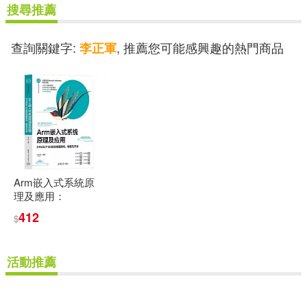
搜尋推薦
查詢關鍵字:
, 推薦您可能感興趣的熱門商品
李正軍
Arm嵌入式系統原
理及應用：
STM32F103微控制
412
$
器架構、編程與開
發
活動推薦