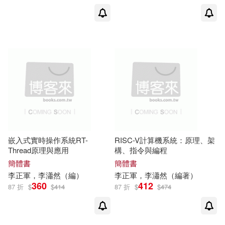
嵌入式實時操作系統RT-
RISC-V計算機系統：原理、架
Thread原理與應用
構、指令與編程
簡體書
簡體書
李正軍
，李瀟然（編）
李正軍
，李瀟然（編著）
360
412
87 折
$
$
414
87 折
$
$
474