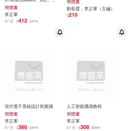
簡體書
Programmer、Monitor到X-
簡體書
劉長霞，
李正軍
（主編）
CUBE-MCSDK的應用方法
210
李正軍
$
412
87 折
$
$
474
現代電子系統設計與實踐
人工智能通識教程
簡體書
簡體書
李正軍
李正軍
360
308
87 折
$
$
414
87 折
$
$
354