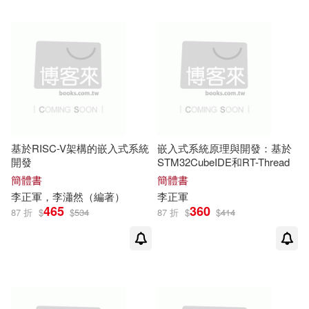
基於RISC-V架構的嵌入式系統
嵌入式系統原理與開發：基於
開發
STM32CubeIDE和RT-Thread
簡體書
簡體書
李正軍
，李瀟然（編著）
李正軍
465
360
87 折
$
$
534
87 折
$
$
414