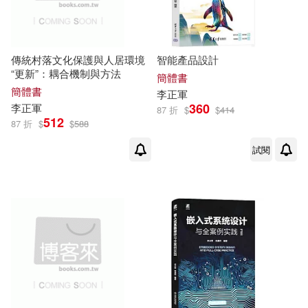
傳統村落文化保護與人居環境
智能產品設計
“更新”：耦合機制與方法
簡體書
簡體書
李正軍
360
李正軍
87 折
$
$
414
512
87 折
$
$
588
試閱