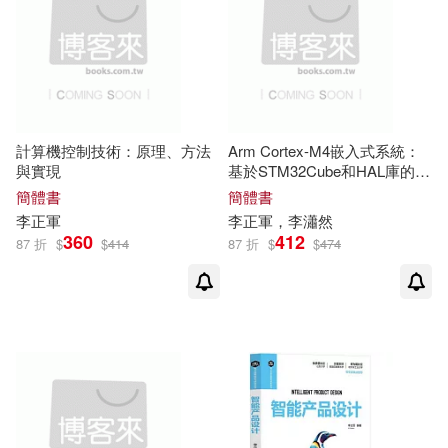
計算機控制技術：原理、方法
Arm Cortex-M4嵌入式系統：
與實現
基於STM32Cube和HAL庫的開
發方法
簡體書
簡體書
李正軍
李正軍
，李瀟然
360
412
87 折
$
$
414
87 折
$
$
474