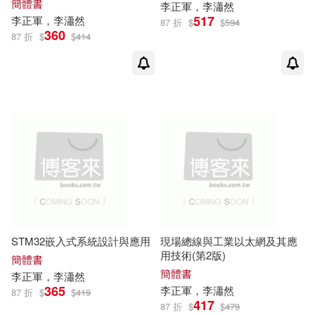
簡體書
李正軍
，李瀟然
517
李正軍
，李瀟然
87 折
$
$
594
360
87 折
$
$
414
STM32嵌入式系統設計與應用
現場總線與工業以太網及其應
用技術(第2版)
簡體書
簡體書
李正軍
，李瀟然
365
李正軍
，李瀟然
87 折
$
$
419
417
87 折
$
$
479