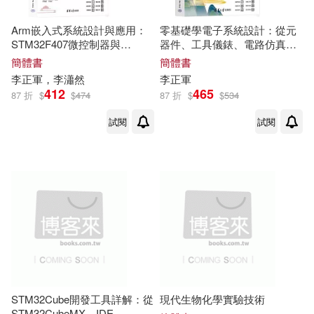
Arm嵌入式系統設計與應用：
零基礎學電子系統設計：從元
STM32F407微控制器與
器件、工具儀錶、電路仿真到
FreeRTOS開發
綜合系統設計
簡體書
簡體書
李正軍
，李瀟然
李正軍
412
465
87 折
$
$
474
87 折
$
$
534
試閱
試閱
STM32Cube開發工具詳解：從
現代生物化學實驗技術
STM32CubeMX、IDE、