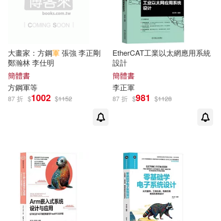
大畫家：方鋼
軍
張強 李正剛
EtherCAT工業以太網應用系統
鄭瀚林 李仕明
設計
簡體書
簡體書
方鋼
軍
等
李正軍
1002
981
87 折
$
$
1152
87 折
$
$
1128